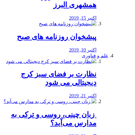
همشهری البرز
اکتبر 15, 2019
پیشخوان روزنامه های صبح
اکتبر 10, 2019
علم و فناوری
نظارت بر فضای سبز کرج
دیجیتالی می شود
اکتبر 21, 2019
️ زبان چینی، روسی و ترکی به
مدارس می‌آید؟