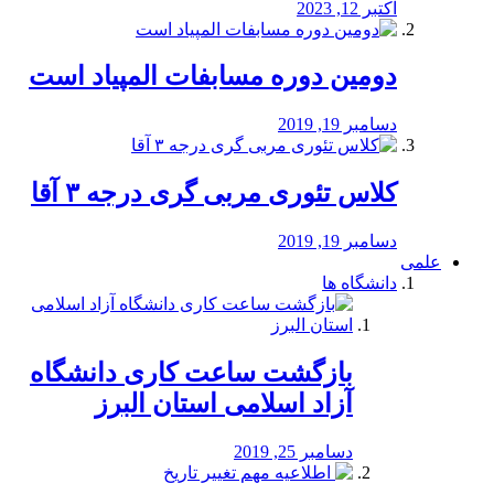
اکتبر 12, 2023
دومین دوره مسابفات المپیاد است
دسامبر 19, 2019
کلاس تئوری مربی گری درجه ۳ آقا
دسامبر 19, 2019
علمی
دانشگاه ها
بازگشت ساعت کاری دانشگاه
آزاد اسلامی استان البرز
دسامبر 25, 2019