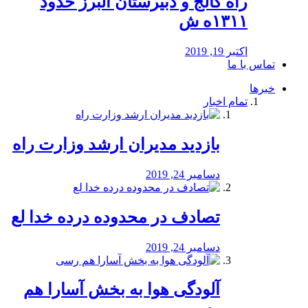
راه كالج و دبيرستان البرز حدود
۱۳۱۱ه ش
اکتبر 19, 2019
تماس با ما
خبرها
تمام اخبار
بازدید مدیران ارشد وزارت راه
دسامبر 24, 2019
تصادف در محدوده درده خدا لع
دسامبر 24, 2019
آلودگی هوا به بخش آسارا هم