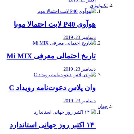
تکنولوژی
هوآوی P40 لایت احتمالا موبا
دسامبر 23, 2019
تاریخ احتمالی معرفی Mi MIX
دسامبر 23, 2019
وان پلاس دعوت‌نامه رویداد C
دسامبر 23, 2019
جهان
‏ ۱۴ اکتبر روز جهانی استاندارد