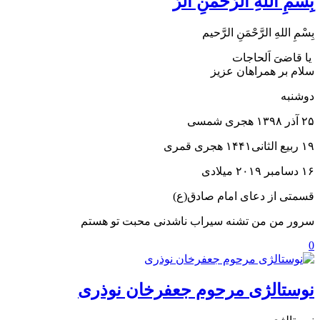
بِسْمِ اللهِ الرَّحْمَنِ الرَّ
بِسْمِ اللهِ الرَّحْمَنِ الرَّحيم
یا قاضیَ اَلحاجات
سلام بر همراهان عزیز
دوشنبه
۱۹ ربیع الثانی۱۴۴۱ هجری قمری
۱۶ دسامبر ۲۰۱۹ میلادی
قسمتی از دعای امام صادق(ع)
سرور من من تشنه سیراب ناشدنی محبت تو هستم
0
نوستالژی مرحوم جعفرخان نوذری