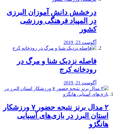
درخشش دانش آموزان البرزی
در المپیاد فرهنگی ورزشی
کشور
آگوست 23, 2019
️فاصله نزدیک شنا و مرگ در
رودخانه کرج
آگوست 21, 2019
۲ مدال برنز نتیجه حضور ۷ ورزشکار
استان البرز در بازی‌های آسیایی
هانگژو