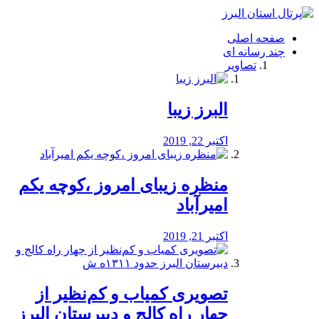
فصد
خون
صفحه اصلی
شرق
چند رسانه ای
تهران
تصاویر
خشکشویی
تصفیه
آب
البرز زیبا
طراحی
سایت
و
اکتبر 22, 2019
سئو
vip
منظره‌‌ زیبای امروز ،کوچه یکم
امیرآباد
اکتبر 21, 2019
️تصویری کمیاب و کم‌نظیر از
چهار راه كالج و دبيرستان البرز