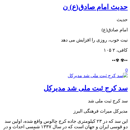
حدیث ️امام صادق(ع) ن
حدیث
️امام صادق(ع)
نیت خوب، روزی را افزایش می دهد
کافی، ۲ ۱۰۵
••✾ ✾••
0
سد کرج ثبت ملی شد مدیرکل
سد کرج ثبت ملی شد
مدیرکل میراث فرهنگی البرز
این سد که در ۲۳ کیلومتری جاده کرج چالوس واقع شده، اولین سد
دو قوسی ایران و جهان است که در سال ۱۳۳۷ شمسی احداث و در