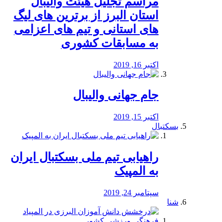
مراسم تجلیل هیئت والیبال
استان البرز از برترین های لیگ
های استانی و تیم های اعزامی
به مسابقات کشوری
اکتبر 16, 2019
جام جهانی والیبال
اکتبر 15, 2019
بسکتبال
راهیابی تیم ملی بسکتبال ایران
به المپیک
سپتامبر 24, 2019
شنا