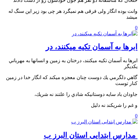
خلخال که متاسفانه دو نفر هم جون خودشون رو از دست دادند
وانت بوده انگار ولی فرقی هم نمیگرد هر چی بود زیر این سنگ له
میشد
0
ابرها به آسمان تكيه ميكنند، در
ابرها به آسمان تكيه ميكنند، درختان به زمين و انسانها به مهرباني
يكديگر
گاهي دلگرمي يك دوست چنان معجزه ميكند كه انگار خدا در زمين
كنار توست
جاودان باد سايه دوستانيكه شادي را علتند نه شريك،
و غم را شريكند نه دليل
0
️ مدارس ابتدایی استان البرز ب