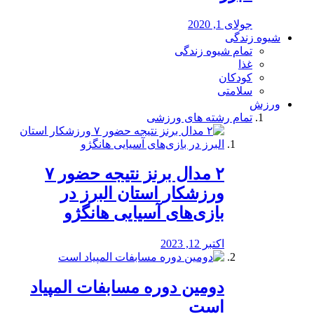
جولای 1, 2020
شیوه زندگی
تمام شیوه زندگی
غذا
کودکان
سلامتی
ورزش
تمام رشته های ورزشی
۲ مدال برنز نتیجه حضور ۷
ورزشکار استان البرز در
بازی‌های آسیایی هانگژو
اکتبر 12, 2023
دومین دوره مسابفات المپیاد
است