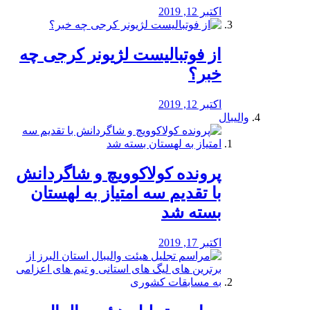
اکتبر 12, 2019
از فوتبالیست لژیونر کرجی چه
خبر؟
اکتبر 12, 2019
والیبال
پرونده کولاکوویچ و شاگردانش
با تقدیم سه امتیاز به لهستان
بسته شد
اکتبر 17, 2019