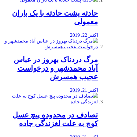
️حادثه پشت حادثه با یک باران
معمولی
اکتبر 22, 2019
مرگ دردناک بهروز در عباس
آباد محمدشهر و درخواست
عجیب همسرش
اکتبر 21, 2019
تصادف در محدوده پیچ عسل
کوچ به علت لغزندگی جاده
اکتبر 21, 2019