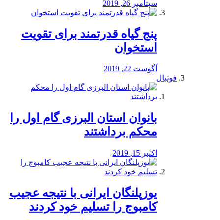
سپتامبر 26, 2019
پنج گیاه قدرتمند برای تقویت
استخوان
آگوست 22, 2019
فوتبال
بانوان استان البرزی گام اول را
محكم برداشتند
اکتبر 15, 2019
یوزپلنگان ایرانی با نتیجه عجیب
کامبوج را تسلیم خود کردند