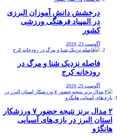
درخشش دانش آموزان البرزی
در المپیاد فرهنگی ورزشی
کشور
آگوست 23, 2019
️فاصله نزدیک شنا و مرگ در
رودخانه کرج
آگوست 21, 2019
۲ مدال برنز نتیجه حضور ۷ ورزشکار
استان البرز در بازی‌های آسیایی
هانگژو