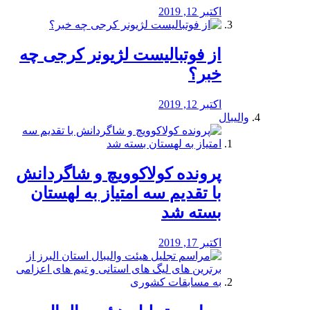
اکتبر 12, 2019
از فوتبالیست لژیونر کرجی چه
خبر؟
اکتبر 12, 2019
والیبال
پرونده کولاکوویچ و شاگردانش
با تقدیم سه امتیاز به لهستان
بسته شد
اکتبر 17, 2019