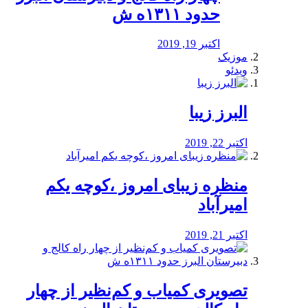
حدود ۱۳۱۱ه ش
اکتبر 19, 2019
موزیک
ویدئو
البرز زیبا
اکتبر 22, 2019
منظره‌‌ زیبای امروز ،کوچه یکم
امیرآباد
اکتبر 21, 2019
️تصویری کمیاب و کم‌نظیر از چهار