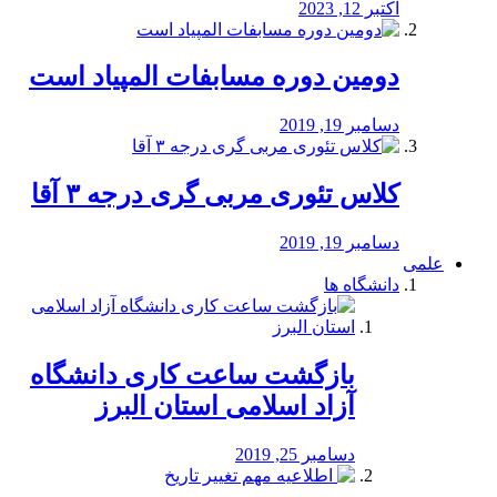
اکتبر 12, 2023
دومین دوره مسابفات المپیاد است
دسامبر 19, 2019
کلاس تئوری مربی گری درجه ۳ آقا
دسامبر 19, 2019
علمی
دانشگاه ها
بازگشت ساعت کاری دانشگاه
آزاد اسلامی استان البرز
دسامبر 25, 2019