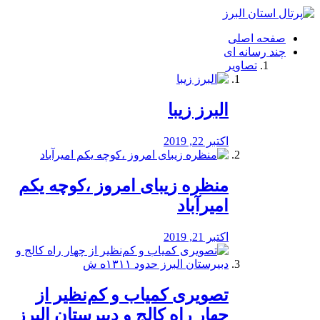
فصد
خون
صفحه اصلی
شرق
چند رسانه ای
تهران
تصاویر
خشکشویی
تصفیه
آب
البرز زیبا
طراحی
سایت
و
اکتبر 22, 2019
سئو
vip
منظره‌‌ زیبای امروز ،کوچه یکم
امیرآباد
اکتبر 21, 2019
️تصویری کمیاب و کم‌نظیر از
چهار راه كالج و دبيرستان البرز