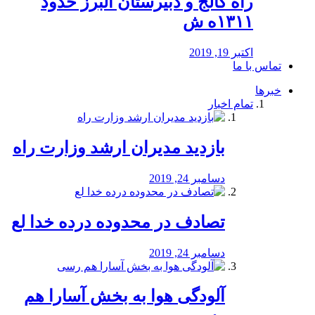
راه كالج و دبيرستان البرز حدود
۱۳۱۱ه ش
اکتبر 19, 2019
تماس با ما
خبرها
تمام اخبار
بازدید مدیران ارشد وزارت راه
دسامبر 24, 2019
تصادف در محدوده درده خدا لع
دسامبر 24, 2019
آلودگی هوا به بخش آسارا هم