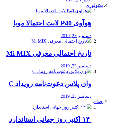
تکنولوژی
هوآوی P40 لایت احتمالا موبا
دسامبر 23, 2019
تاریخ احتمالی معرفی Mi MIX
دسامبر 23, 2019
وان پلاس دعوت‌نامه رویداد C
دسامبر 23, 2019
جهان
‏ ۱۴ اکتبر روز جهانی استاندارد