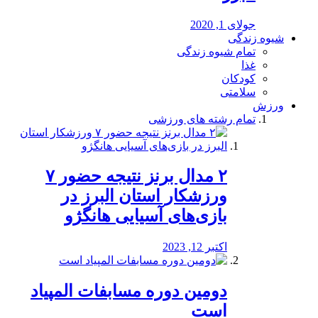
جولای 1, 2020
شیوه زندگی
تمام شیوه زندگی
غذا
کودکان
سلامتی
ورزش
تمام رشته های ورزشی
۲ مدال برنز نتیجه حضور ۷
ورزشکار استان البرز در
بازی‌های آسیایی هانگژو
اکتبر 12, 2023
دومین دوره مسابفات المپیاد
است