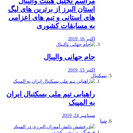
مراسم تجلیل هیئت والیبال
استان البرز از برترین های لیگ
های استانی و تیم های اعزامی
به مسابقات کشوری
اکتبر 16, 2019
جام جهانی والیبال
اکتبر 15, 2019
بسکتبال
راهیابی تیم ملی بسکتبال ایران
به المپیک
سپتامبر 24, 2019
شنا