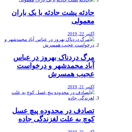
️حادثه پشت حادثه با یک باران
معمولی
اکتبر 22, 2019
مرگ دردناک بهروز در عباس
آباد محمدشهر و درخواست
عجیب همسرش
اکتبر 21, 2019
تصادف در محدوده پیچ عسل
کوچ به علت لغزندگی جاده
اکتبر 21, 2019