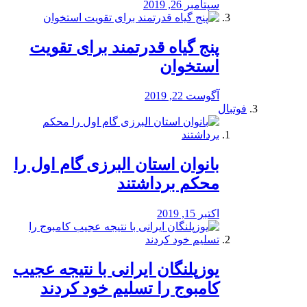
سپتامبر 26, 2019
پنج گیاه قدرتمند برای تقویت
استخوان
آگوست 22, 2019
فوتبال
بانوان استان البرزی گام اول را
محكم برداشتند
اکتبر 15, 2019
یوزپلنگان ایرانی با نتیجه عجیب
کامبوج را تسلیم خود کردند