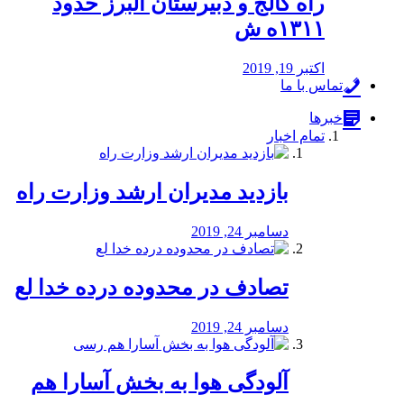
راه كالج و دبيرستان البرز حدود
۱۳۱۱ه ش
اکتبر 19, 2019
تماس با ما
خبرها
تمام اخبار
بازدید مدیران ارشد وزارت راه
دسامبر 24, 2019
تصادف در محدوده درده خدا لع
دسامبر 24, 2019
آلودگی هوا به بخش آسارا هم