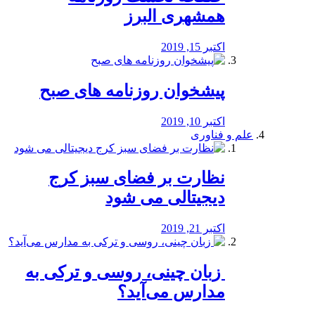
همشهری البرز
اکتبر 15, 2019
پیشخوان روزنامه های صبح
اکتبر 10, 2019
علم و فناوری
نظارت بر فضای سبز کرج
دیجیتالی می شود
اکتبر 21, 2019
️ زبان چینی، روسی و ترکی به
مدارس می‌آید؟