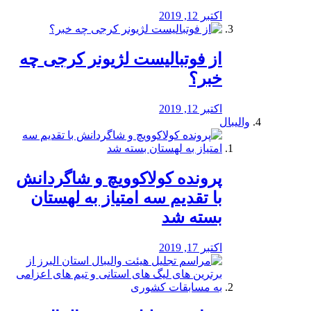
اکتبر 12, 2019
از فوتبالیست لژیونر کرجی چه
خبر؟
اکتبر 12, 2019
والیبال
پرونده کولاکوویچ و شاگردانش
با تقدیم سه امتیاز به لهستان
بسته شد
اکتبر 17, 2019