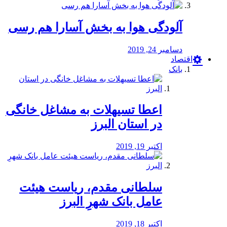
آلودگی هوا به بخش آسارا هم رسی
دسامبر 24, 2019
اقتصاد
بانک
️اعطا تسیهلات به مشاغل خانگی
در استان البرز
اکتبر 19, 2019
سلطانی مقدم، ریاست هیئت
عامل بانک شهرِ البرز
اکتبر 18, 2019