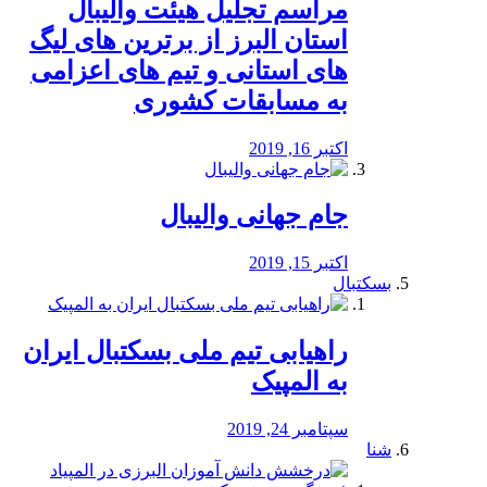
مراسم تجلیل هیئت والیبال
استان البرز از برترین های لیگ
های استانی و تیم های اعزامی
به مسابقات کشوری
اکتبر 16, 2019
جام جهانی والیبال
اکتبر 15, 2019
بسکتبال
راهیابی تیم ملی بسکتبال ایران
به المپیک
سپتامبر 24, 2019
شنا