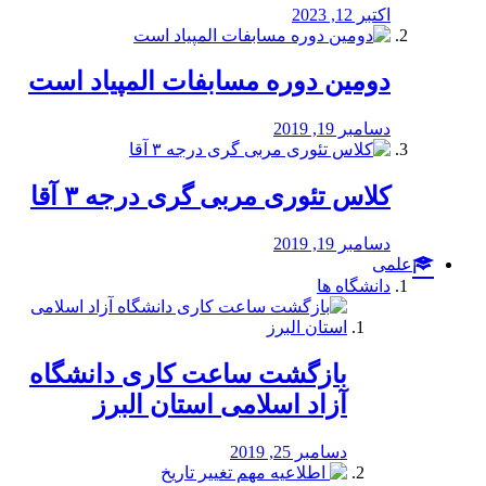
اکتبر 12, 2023
دومین دوره مسابفات المپیاد است
دسامبر 19, 2019
کلاس تئوری مربی گری درجه ۳ آقا
دسامبر 19, 2019
علمی
دانشگاه ها
بازگشت ساعت کاری دانشگاه
آزاد اسلامی استان البرز
دسامبر 25, 2019