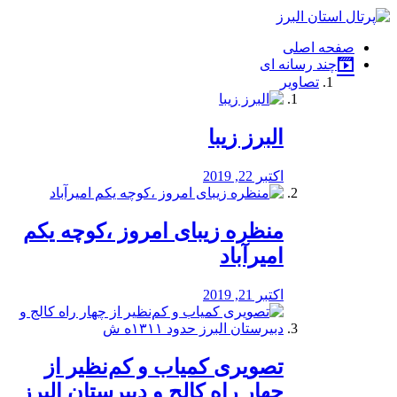
فصد
خون
صفحه اصلی
شرق
چند رسانه ای
تهران
تصاویر
خشکشویی
تصفیه
آب
البرز زیبا
طراحی
سایت
و
اکتبر 22, 2019
سئو
vip
منظره‌‌ زیبای امروز ،کوچه یکم
امیرآباد
اکتبر 21, 2019
️تصویری کمیاب و کم‌نظیر از
چهار راه كالج و دبيرستان البرز