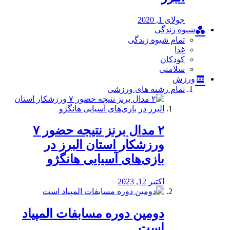
جولای 1, 2020
شیوه زندگی
تمام شیوه زندگی
غذا
کودکان
سلامتی
ورزش
تمام رشته های ورزشی
۲ مدال برنز نتیجه حضور ۷
ورزشکار استان البرز در
بازی‌های آسیایی هانگژو
اکتبر 12, 2023
دومین دوره مسابفات المپیاد
است