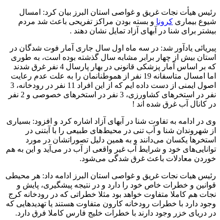
رئیس هیأت نجات غریق و غواصی استان البرز بیان کرد: امسال
شیوع بیماری
کرونا
و بسته بودن مراکز تفریحی باعث شد مردم
بیشتر برای شنا در آبهای آزاد تمایل نشان دهند .
پیریائی یادآور شد: در سه ماه اول سال جاری آمار فوت شدگان در
استان بیش از چهار برابر مشابه سال گذشته بوده است، به طوری
که بر اساس آمار پزشکی قانونی در بهار پارسال 4 نفر غرق شدند
اما امسال متاسفانه 19 نفر از هموطنانمان را به علت عدم رعایت
اصول ایمنی از دست داده ایم که از این افراد 11 نفر در رودخانه، 3
نفر در استخرهای کشاورزی، 3 نفر در استخرهای خصوصی و 2 نفر
در کانال آب غرق شده اند !
وی در ادامه به تفاوت شنا در آبهای آزاد اشاره کرد و افزود: بسیاری
از شهروندان شنا و آب تنی در محیط‌های طبیعی را با آبتنی در
استخرها یکسان می‌دانند و به همین دلیل تصوراتشان در مورد
توانایی‌های خود و شرایط آب غیر واقعی از آب در می‌آید و این به هم
خوردن معادلات باعث غرق شدگی می‌شود.
رئیس هیات نجات غریق و غواصی استان البرز ادامه داد: هر محیطی
قوانین و خطرات خاص خود را دارد و در نتیجه پیشگیری، پایش و
نجات هم کاملا متفاوت خواهد بود مثلا خطراتی که در رودخانه کرج
وجود دارد با خطرات رودخانه کارون متفاوت هستند یا تهدیدهایی که
در دریای خزر وجود دارند با خطرات خلیج فارس کاملا فرق دارد.