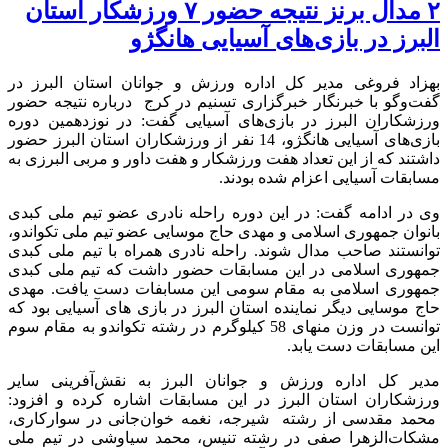
۲ مدال برنز نتیجه حضور ۷ ورزشکار استان
البرز در بازی‌های آسیایی هانگژو
بهزاد فروغی مدیر کل اداره ورزش و جوانان استان البرز در
گفت‌وگو با خبرنگار خبرگزاری تسنیم در کرج درباره نتیجه حضور
ورزشکاران البرز در بازی‌های آسیایی گفت: در نوزدهمین دوره
بازی‌های آسیایی هانگژو، 14 نفر از ورزشکاران استان البرز حضور
داشتند که از این تعداد هفت ورزشکار و هفت داور و مربی البرزی به
مسابقات آسیایی اعزام شده بودند.
وی در ادامه گفت: در این دوره راحله نادری عضو تیم ملی کبدی
بانوان جمهوری اسلامی و مهدی حاج موسایی عضو تیم ملی تکواندو،
توانستند صاحب مدال شوند. راحله نادری همراه با تیم ملی کبدی
جمهوری اسلامی در این مسابقات حضور داشت که تیم ملی کبدی
جمهوری اسلامی به مقام سومی این مسابفات دست یافت. مهدی
حاج موسایی دیگر نماینده استان البرز در بازی های آسیایی بود که
توانست در وزن منهای 58 کیلوگرم در رشته تکواندو به مقام سوم
این مسابقات دست یابد.
مدیر کل اداره ورزش و جوانان البرز به نقش‌آفرینی سایر
ورزشکاران استان البرز در این مسابقات اشاره کرده و افزود:
محمد مقدسی از رشته شیرجه، نغمه خوان‌جانی در سوارکاری،
مشکات‌الزهرا صفی در رشته تنیس، محمد سیاوشی در تیم ملی