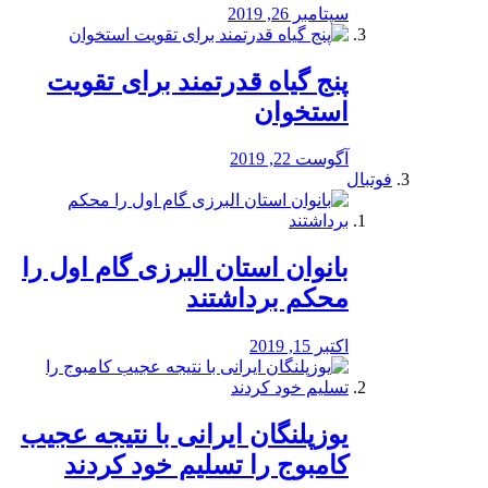
سپتامبر 26, 2019
پنج گیاه قدرتمند برای تقویت
استخوان
آگوست 22, 2019
فوتبال
بانوان استان البرزی گام اول را
محكم برداشتند
اکتبر 15, 2019
یوزپلنگان ایرانی با نتیجه عجیب
کامبوج را تسلیم خود کردند