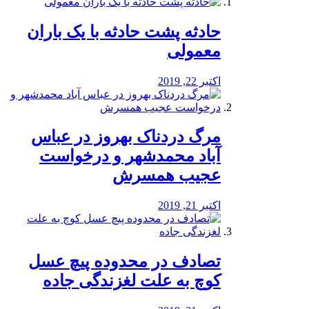
️حادثه پشت حادثه با یک باران
معمولی
اکتبر 22, 2019
مرگ دردناک بهروز در عباس
آباد محمدشهر و درخواست
عجیب همسرش
اکتبر 21, 2019
تصادف در محدوده پیچ عسل
کوچ به علت لغزندگی جاده