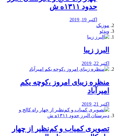
حدود ۱۳۱۱ه ش
اکتبر 19, 2019
موزیک
ویدئو
البرز زیبا
اکتبر 22, 2019
منظره‌‌ زیبای امروز ،کوچه یکم
امیرآباد
اکتبر 21, 2019
️تصویری کمیاب و کم‌نظیر از چهار