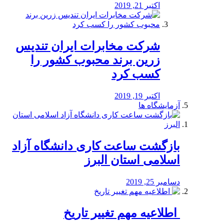
اکتبر 21, 2019
شرکت مخابرات ایران تندیس
زرین برند محبوب کشور را
کسب کرد
اکتبر 19, 2019
آزمایشگاه ها
بازگشت ساعت کاری دانشگاه آزاد
اسلامی استان البرز
دسامبر 25, 2019
️ اطلاعیه مهم تغییر تاریخ