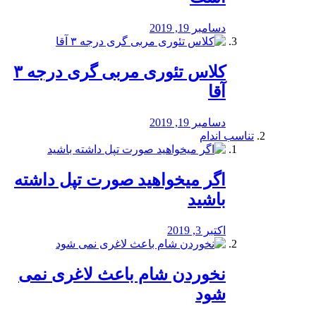
دسامبر 19, 2019
کلاس تئوری مربی گری درجه ۳
آقا
دسامبر 19, 2019
تناسب اندام
اگر میخواهید صورت تپل داشته
باشید
اکتبر 3, 2019
نخوردن شام باعث لاغری نمی
‌شود