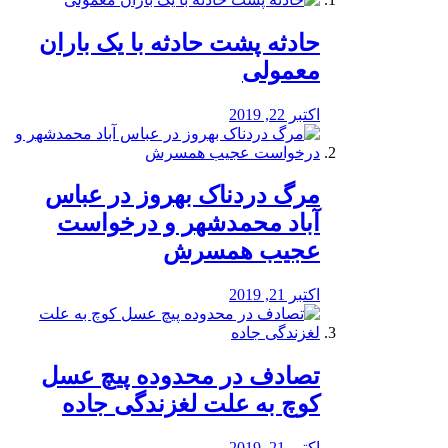
️حادثه پشت حادثه با یک باران
معمولی
اکتبر 22, 2019
مرگ دردناک بهروز در عباس
آباد محمدشهر و درخواست
عجیب همسرش
اکتبر 21, 2019
تصادف در محدوده پیچ عسل
کوچ به علت لغزندگی جاده
اکتبر 21, 2019