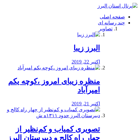
فصد
خون
صفحه اصلی
شرق
چند رسانه ای
تهران
تصاویر
خشکشویی
تصفیه
آب
البرز زیبا
طراحی
سایت
و
اکتبر 22, 2019
سئو
vip
منظره‌‌ زیبای امروز ،کوچه یکم
امیرآباد
اکتبر 21, 2019
️تصویری کمیاب و کم‌نظیر از
چهار راه كالج و دبيرستان البرز