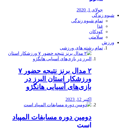
جولای 1, 2020
شیوه زندگی
تمام شیوه زندگی
غذا
کودکان
سلامتی
ورزش
تمام رشته های ورزشی
۲ مدال برنز نتیجه حضور ۷
ورزشکار استان البرز در
بازی‌های آسیایی هانگژو
اکتبر 12, 2023
دومین دوره مسابفات المپیاد
است