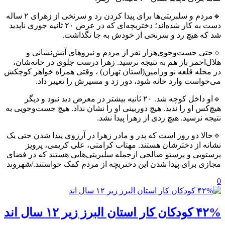
🔹مردم و سلبریتی‌ها برای پیدا کردن رد و سرنخی از زهرای ۲ ساله
دست به کار ‏شده‌اند؛ دختربچه‌ای که در عرض ۲۰ ثانیه جوری ناپدید
شد که هیچ رد و سرنخی از خودش ‏به جا نگذاشت.
🔹حتی جست‌وجوی‌هزار نفر از مردم و نیروهای آتش‌نشانی و
هلال‌احمر باز هم ‏به نتیجه نرسید. زهرا درست جلوی در خانه‌شان،
در محله قلعه نو ورامین(استان تهران) ، وقتی همراه ‏خواهر کوچکش
می‌خواست وارد خانه شود، دور زد و مسیرش را تغییر داد.
🔹او داخل کوچه ‏شد. ۲۰ ثانیه بیشتر در معرض دید نبود و دیگر
هیچ‌کس او را ندید. هیچ دوربینی او را نشان ‏نداد. هیچ جست‌وجویی به
نتیجه نرسید. هیچ ردی از زهرا پیدا نشد.
🔹حالا دو روز است که پدر و ‏مادر زهرا در آرزوی پیدا شدن حتی یک
نشانه از دخترشان هستند. مهتاب کرامتی، علی ‏کریمی، پرویز
پرستویی و پرستو صالحی ازجمله سلبریتی‌هایی هستند که در فضای
مجازی ‏برای پیدا شدن این دختربچه از مردم کمک خواستند./شهروند
0
۴۲% کودکان کار استان البرز زیر ۱۲ سال اند