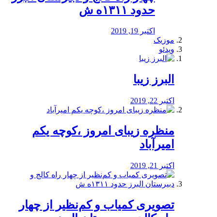
حدود ۱۳۱۱ه ش
اکتبر 19, 2019
موزیک
ویدئو
البرز زیبا
اکتبر 22, 2019
منظره‌‌ زیبای امروز ،کوچه یکم
امیرآباد
اکتبر 21, 2019
️تصویری کمیاب و کم‌نظیر از چهار