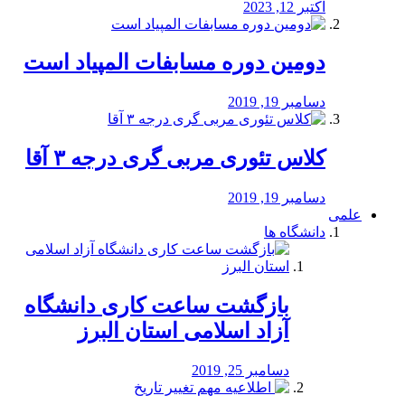
اکتبر 12, 2023
دومین دوره مسابفات المپیاد است
دسامبر 19, 2019
کلاس تئوری مربی گری درجه ۳ آقا
دسامبر 19, 2019
علمی
دانشگاه ها
بازگشت ساعت کاری دانشگاه
آزاد اسلامی استان البرز
دسامبر 25, 2019