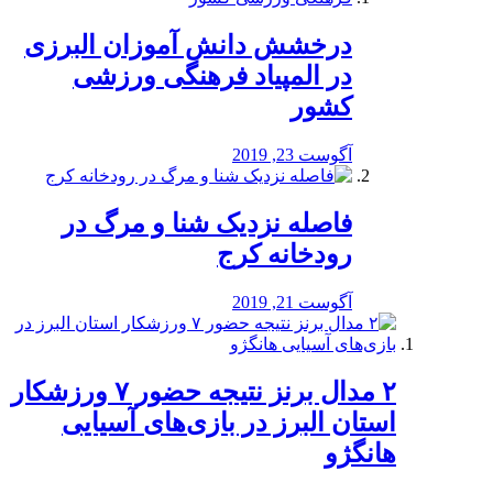
درخشش دانش آموزان البرزی
در المپیاد فرهنگی ورزشی
کشور
آگوست 23, 2019
️فاصله نزدیک شنا و مرگ در
رودخانه کرج
آگوست 21, 2019
۲ مدال برنز نتیجه حضور ۷ ورزشکار
استان البرز در بازی‌های آسیایی
هانگژو