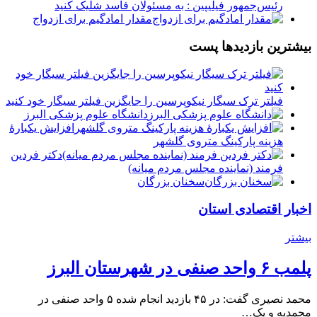
رئیس‌جمهور فیلیپین : به مسئولان فاسد شلیک کنید
مقدار امادگیم برای ازدواج
بیشترین بازدیدها پست
فیلتر ترک سیگار نیکوپرسین را جایگزین فیلتر سیگار خود کنید
دانشگاه علوم پزشکی البرز
افزایش یکبارۀ
هزینه پارکینگ متروی گلشهر
دكتر فردين
فرمند (نماينده مجلس مردم میانه)
سخنان بزرگان
اخبار اقتصادی استان
بیشتر
پلمب ۶ واحد صنفی در شهرستان البرز
محمد نصیری گفت: در ۴۵ بازدید انجام شده ۵ واحد صنفی در
محمدیه و یک…