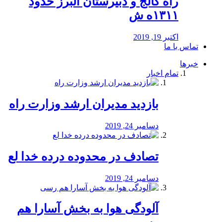
راه كالج و دبيرستان البرز حدود
۱۳۱۱ه ش
اکتبر 19, 2019
تماس با ما
خبرها
تمام اخبار
بازدید مدیران ارشد وزارت راه
دسامبر 24, 2019
تصادف در محدوده درده خدا لع
دسامبر 24, 2019
آلودگی هوا به بخش آسارا هم