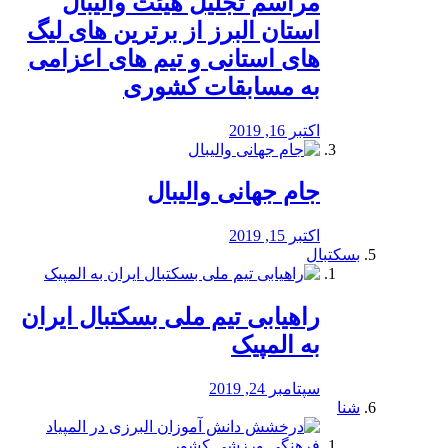
مراسم تجلیل هیئت والیبال
استان البرز از برترین های لیگ
های استانی و تیم های اعزامی
به مسابقات کشوری
اکتبر 16, 2019
جام جهانی والیبال
اکتبر 15, 2019
بسکتبال
راهیابی تیم ملی بسکتبال ایران
به المپیک
سپتامبر 24, 2019
شنا