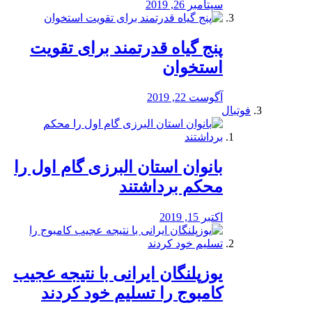
سپتامبر 26, 2019
پنج گیاه قدرتمند برای تقویت
استخوان
آگوست 22, 2019
فوتبال
بانوان استان البرزی گام اول را
محكم برداشتند
اکتبر 15, 2019
یوزپلنگان ایرانی با نتیجه عجیب
کامبوج را تسلیم خود کردند