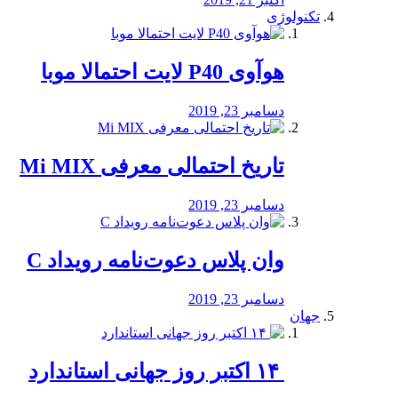
تکنولوژی
هوآوی P40 لایت احتمالا موبا
دسامبر 23, 2019
تاریخ احتمالی معرفی Mi MIX
دسامبر 23, 2019
وان پلاس دعوت‌نامه رویداد C
دسامبر 23, 2019
جهان
‏ ۱۴ اکتبر روز جهانی استاندارد