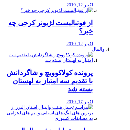
اکتبر 12, 2019
از فوتبالیست لژیونر کرجی چه
خبر؟
اکتبر 12, 2019
والیبال
پرونده کولاکوویچ و شاگردانش
با تقدیم سه امتیاز به لهستان
بسته شد
اکتبر 17, 2019