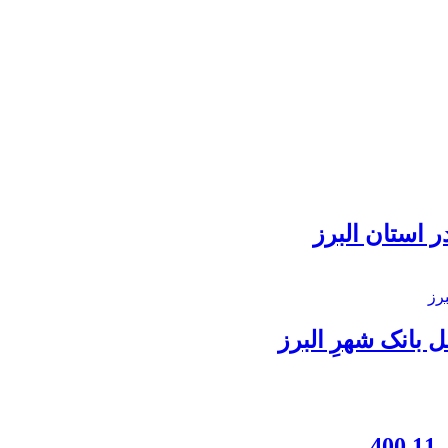
 استان البرز
بانک شهرِ البرز
4