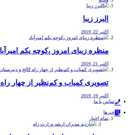
البرز زیبا
اکتبر 22, 2019
منظره‌‌ زیبای امروز ،کوچه یکم امیرآبا
اکتبر 21, 2019
️تصویری کمیاب و کم‌نظیر از چهار راه كالج
اکتبر 19, 2019
تماس با ما
خبرها
تمام اخبار