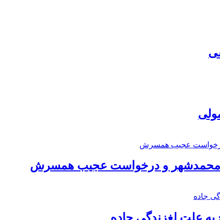
سی
مولی
اد محمدشهر و درخواست عجیب همسرش
به علت لغزندگی جاده