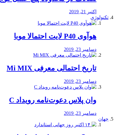
اکتبر 21, 2019
تکنولوژی
هوآوی P40 لایت احتمالا موبا
دسامبر 23, 2019
تاریخ احتمالی معرفی Mi MIX
دسامبر 23, 2019
وان پلاس دعوت‌نامه رویداد C
دسامبر 23, 2019
جهان