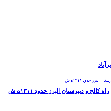
رآباد
كالج و دبيرستان البرز حدود ۱۳۱۱ه ش