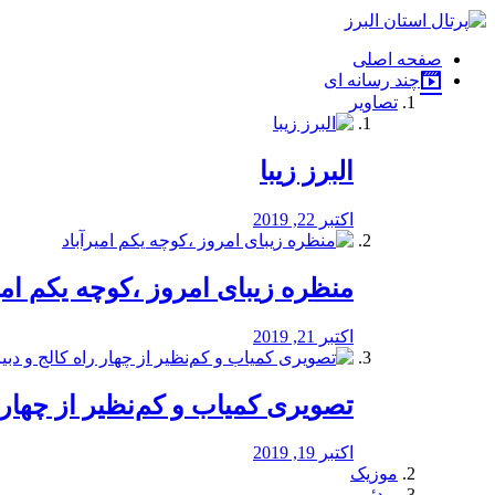
فصد
خون
صفحه اصلی
شرق
چند رسانه ای
تهران
تصاویر
خشکشویی
تصفیه
آب
البرز زیبا
طراحی
سایت
و
اکتبر 22, 2019
سئو
vip
منظره‌‌ زیبای امروز ،کوچه یکم امی
اکتبر 21, 2019
️تصویری کمیاب و کم‌نظیر از چهار راه 
اکتبر 19, 2019
موزیک
ویدئو