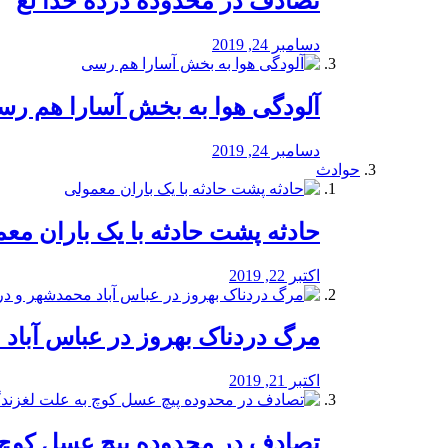
تصادف در محدوده درده خدا لع
دسامبر 24, 2019
آلودگی هوا به بخش آسارا هم ر
دسامبر 24, 2019
حوادث
️حادثه پشت حادثه با یک باران مع
اکتبر 22, 2019
مرگ دردناک بهروز در عباس آب
اکتبر 21, 2019
تصادف در محدوده پیچ عسل کوچ 