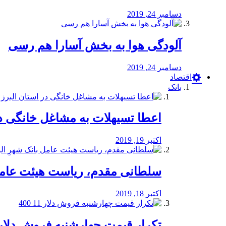
دسامبر 24, 2019
آلودگی هوا به بخش آسارا هم رسی
دسامبر 24, 2019
اقتصاد
بانک
️اعطا تسیهلات به مشاغل خانگی در
اکتبر 19, 2019
سلطانی مقدم، ریاست هیئت عامل 
اکتبر 18, 2019
تکرار قیمت چهارشنبه فروش دلار 11 00