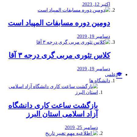
اکتبر 12, 2023
دومین دوره مسابفات المپیاد است
دسامبر 19, 2019
کلاس تئوری مربی گری درجه ۳ آقا
دسامبر 19, 2019
علمی
دانشگاه ها
بازگشت ساعت کاری دانشگاه
آزاد اسلامی استان البرز
دسامبر 25, 2019