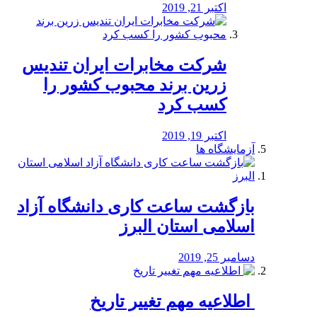
اکتبر 21, 2019
شرکت مخابرات ایران تندیس
زرین برند محبوب کشور را
کسب کرد
اکتبر 19, 2019
آزمایشگاه ها
بازگشت ساعت کاری دانشگاه آزاد
اسلامی استان البرز
دسامبر 25, 2019
️ اطلاعیه مهم تغییر تاریخ