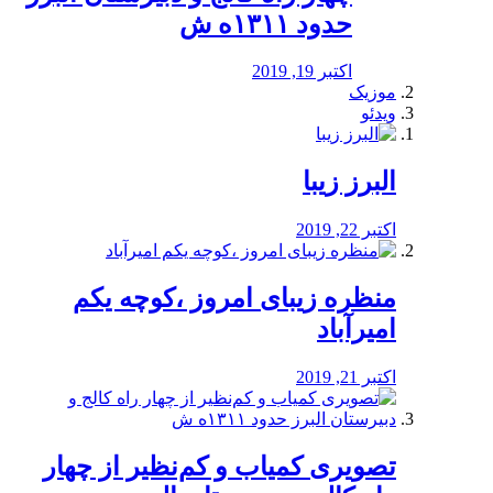
حدود ۱۳۱۱ه ش
اکتبر 19, 2019
موزیک
ویدئو
البرز زیبا
اکتبر 22, 2019
منظره‌‌ زیبای امروز ،کوچه یکم
امیرآباد
اکتبر 21, 2019
️تصویری کمیاب و کم‌نظیر از چهار