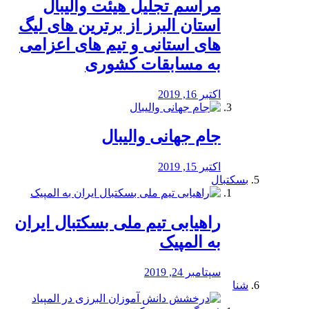
مراسم تجلیل هیئت والیبال
استان البرز از برترین های لیگ
های استانی و تیم های اعزامی
به مسابقات کشوری
اکتبر 16, 2019
جام جهانی والیبال
اکتبر 15, 2019
بسکتبال
راهیابی تیم ملی بسکتبال ایران
به المپیک
سپتامبر 24, 2019
شنا