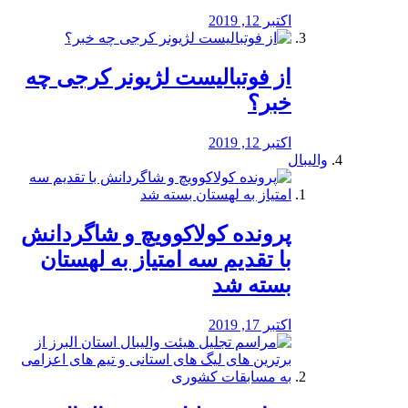
اکتبر 12, 2019
از فوتبالیست لژیونر کرجی چه
خبر؟
اکتبر 12, 2019
والیبال
پرونده کولاکوویچ و شاگردانش
با تقدیم سه امتیاز به لهستان
بسته شد
اکتبر 17, 2019