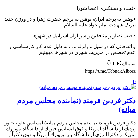
▪️فساد و دستگیری اعضا شورا
▪️توهین به پرچم ایران، توهین به پرچم حضرت زهرا و در ورژن جدید
تبریک شهادت امام جواد علیه السلام
▪️نصب تصاویر منافقین و سربازان اسرائیل در شهرها
و اتفاقاتی که در سیل و زلزله و… به دلیل عدم کار کارشناسی و
عدم تخصص در مدیریت شهری در شهرها میبینیم
#تابناك 🇮🇷👇
https://t.me/TabnakAlborz
0
دكتر فردين فرمند (نماينده مجلس مردم
میانه)
دكتر فردين فرمند( نماينده مجلس مردم ميانه) ليسانس علوم خاور
نزديك از دانشگاه آمريكا و فوق ليسانس فيزيك از دانشگاه نيويورك
آمريكا و دكترا انرژي از دانشگاه باز نيويورك آمريكا و فوق دكترا (