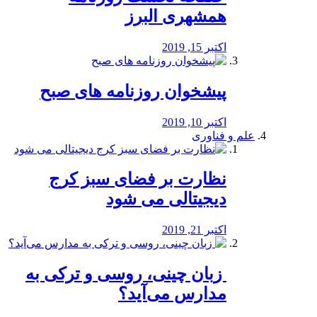
همشهری البرز
اکتبر 15, 2019
پیشخوان روزنامه های صبح
اکتبر 10, 2019
علم و فناوری
نظارت بر فضای سبز کرج
دیجیتالی می شود
اکتبر 21, 2019
️ زبان چینی، روسی و ترکی به
مدارس می‌آید؟