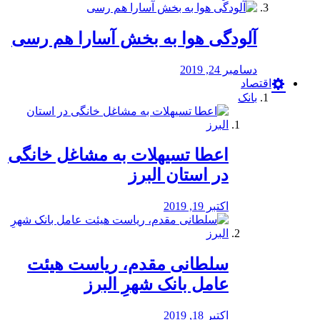
آلودگی هوا به بخش آسارا هم رسی
دسامبر 24, 2019
اقتصاد
بانک
️اعطا تسیهلات به مشاغل خانگی
در استان البرز
اکتبر 19, 2019
سلطانی مقدم، ریاست هیئت
عامل بانک شهرِ البرز
اکتبر 18, 2019