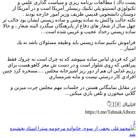
پست داك ) مطالعات برنامه ريزي و سياست گذاري علمي و
تكنولوژي انستيتو پلي تكنيك رنيسلر_آمريكا است و در آمريكا از
دوستان دانشجويي قديمي ظريف وزير امور خارجه بودند .
نكته جالب واكنش به ساده پوشي و ساده زيستي ايشان بود جالب تر
چهل سال از شعار هاي دفاع از پابرهنگان ميگذرد البته شعار ، و حالا
ساده زيستي رخداد عجيب و غريبي شده است…
فراموش نكنيم ساده زيستي بايد وظيفه مسئولان باشد نه يك
امتياز…
اين كه فردي لباس ساده ميپوشد كه نه چرك است نه چروك فقط
پيراهني كه روي شلوار است و در دست ش مغز كاهو هست براي
رژيم غذايي آن هم از دور ريز آشپزخانه مجلس ….مسخره كرد چنين
افرادي كار درستي نيست و مايه شرمساري
در مقابل نماينگاني هستن در جلسات مهم مجلس چرت ميزنن و
گلابي ميخورن و تلفن بازي ميكنن…
#تابناك 🇮🇷👇
https://t.me/TabnakAlborz
1