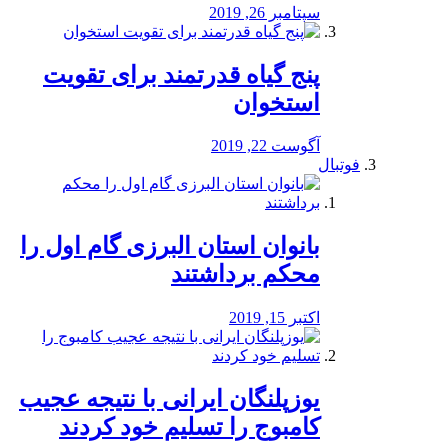
سپتامبر 26, 2019
پنج گیاه قدرتمند برای تقویت
استخوان
آگوست 22, 2019
فوتبال
بانوان استان البرزی گام اول را
محكم برداشتند
اکتبر 15, 2019
یوزپلنگان ایرانی با نتیجه عجیب
کامبوج را تسلیم خود کردند