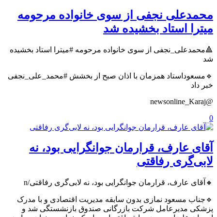
⁧️محمدعلی نجفی⁩ از سوی خانواده مرحومه
میترا استاد بخشیده شد
⁧🔺️محمدعلی_نجفی⁩ از سوی خانواده مرحومه ⁧#میترا⁩ استاد بخشیده
شد
⁧🔹مسعوداستاد⁩ همزمان با اذان صبح از بخشش ⁧#محمد_علی_نجفی⁩
خبر داد
@newsonline_Karaj
0
‏آقای ‎عارف، قرارمان جوانگرایی بود، نه
لابی‌گری رفاقتی
🔸‏آقای ‎عارف، قرارمان ‎جوانگرایی بود، نه ‎لابی‌گری رفاقتی/n
🔹جناب ‎مسعود نمازی بدون سابقه مديريت اقتصادى و با مدرک
پزشكى مديرعامل شركت ‎بازرگانى صندوق بازنشستگى شد و