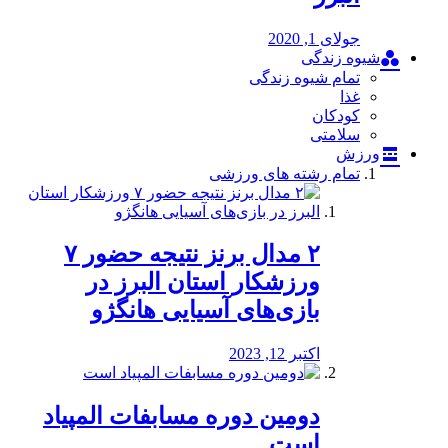
جولای 1, 2020
شیوه زندگی
تمام شیوه زندگی
غذا
کودکان
سلامتی
ورزش
تمام رشته های ورزشی
۲ مدال برنز نتیجه حضور ۷
ورزشکار استان البرز در
بازی‌های آسیایی هانگژو
اکتبر 12, 2023
دومین دوره مسابفات المپیاد
است