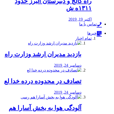
راه كالج و دبيرستان البرز حدود
۱۳۱۱ه ش
اکتبر 19, 2019
تماس با ما
خبرها
تمام اخبار
بازدید مدیران ارشد وزارت راه
دسامبر 24, 2019
تصادف در محدوده درده خدا لع
دسامبر 24, 2019
آلودگی هوا به بخش آسارا هم