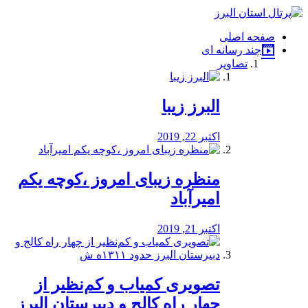
فصد
خون
صفحه اصلی
شرق
چند رسانه ای
تهران
تصاویر
خشکشویی
تصفیه
آب
البرز زیبا
طراحی
سایت
و
اکتبر 22, 2019
سئو
vip
منظره‌‌ زیبای امروز ،کوچه یکم
امیرآباد
اکتبر 21, 2019
️تصویری کمیاب و کم‌نظیر از
چهار راه كالج و دبيرستان البرز