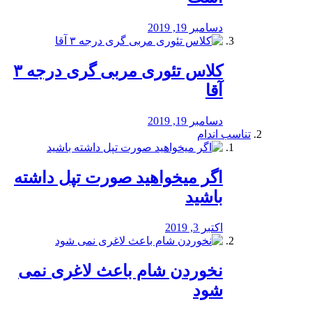
دسامبر 19, 2019
کلاس تئوری مربی گری درجه ۳
آقا
دسامبر 19, 2019
تناسب اندام
اگر میخواهید صورت تپل داشته
باشید
اکتبر 3, 2019
نخوردن شام باعث لاغری نمی
‌شود