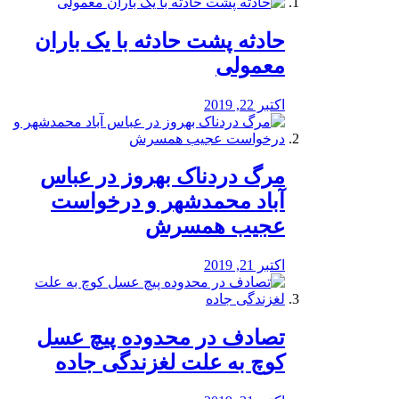
️حادثه پشت حادثه با یک باران
معمولی
اکتبر 22, 2019
مرگ دردناک بهروز در عباس
آباد محمدشهر و درخواست
عجیب همسرش
اکتبر 21, 2019
تصادف در محدوده پیچ عسل
کوچ به علت لغزندگی جاده