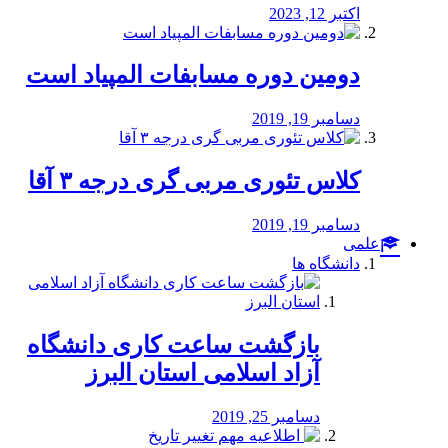
اکتبر 12, 2023
دومین دوره مسابفات المپیاد است
دسامبر 19, 2019
کلاس تئوری مربی گری درجه ۳ آقا
دسامبر 19, 2019
علمی
دانشگاه ها
بازگشت ساعت کاری دانشگاه
آزاد اسلامی استان البرز
دسامبر 25, 2019