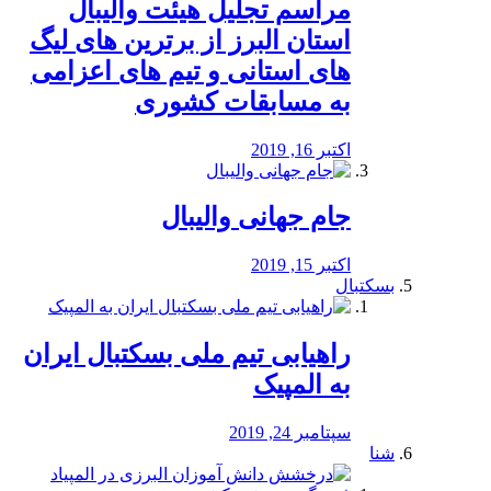
مراسم تجلیل هیئت والیبال
استان البرز از برترین های لیگ
های استانی و تیم های اعزامی
به مسابقات کشوری
اکتبر 16, 2019
جام جهانی والیبال
اکتبر 15, 2019
بسکتبال
راهیابی تیم ملی بسکتبال ایران
به المپیک
سپتامبر 24, 2019
شنا