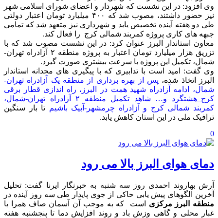
وی افزود: در این نشست که شهردار و اعضای شورای اسلامی شهر
نیز حضور داشتند، مصوب شد که ۴۰۰ میلیارد تومان اعتبار دولتی
طی دو هفته آینده تخصیص یابد و شهرداری نیز متعهد شد که تمامی
جبهه های کاری پروژه کمربند شمالی کرج را فعال کند.
معاون استاندار البرز عنوان کرد: در این نشست مصوب شد که با
تزریق هزار میلیارد تومان اعتبار به پروژه منطقه ۲ آزادراه تهران-
شمال، تکمیل این پروژه با سرعت بیشتری صورت گیرد.
وی گفت: امید است با تدابیری که با پیگیری های مجدانه استاندار
البرز اتخاذ شده،
پس از بهره برداری از منطقه یک آزادراه تهران-
شمال، ادامه آزادراه شهید همت در البرز، راه اندازی قطار برقی
کرج_هشتگرد و… شاهد تکمیل منطقه ۲ آزادراه تهران-شمال،
کمربند شمالی کرج و آزادراه چرمشهر-آبیک باشیم
تا بار سنگین
ترافیک ملی در این استان کاهش یابد.
0
دمای هوای البرز بالا می رود
آرش بهاروند احمدی روز سه شنبه به خبرنگار ایرنا گفت: تحلیل
آخرین الگوهای پیش یابی حاکی از جوی پایدار طی سه روز آینده در
منطقه البرز مرکزی
است که به موجب آن آسمان صاف همرا با
غبار محلی و گاهی وزش باد و روند افزایش دما تا پنجشنبه هفته