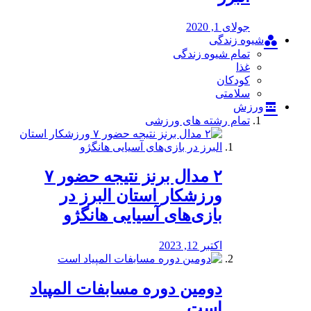
جولای 1, 2020
شیوه زندگی
تمام شیوه زندگی
غذا
کودکان
سلامتی
ورزش
تمام رشته های ورزشی
۲ مدال برنز نتیجه حضور ۷
ورزشکار استان البرز در
بازی‌های آسیایی هانگژو
اکتبر 12, 2023
دومین دوره مسابفات المپیاد
است