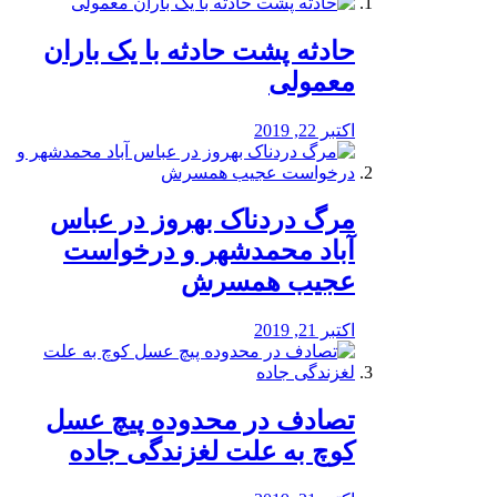
️حادثه پشت حادثه با یک باران
معمولی
اکتبر 22, 2019
مرگ دردناک بهروز در عباس
آباد محمدشهر و درخواست
عجیب همسرش
اکتبر 21, 2019
تصادف در محدوده پیچ عسل
کوچ به علت لغزندگی جاده