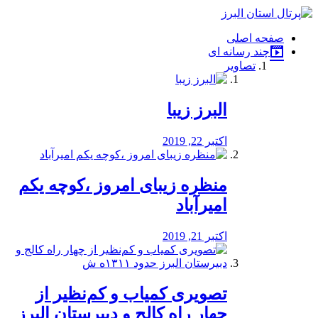
فصد
خون
صفحه اصلی
شرق
چند رسانه ای
تهران
تصاویر
خشکشویی
تصفیه
آب
البرز زیبا
طراحی
سایت
و
اکتبر 22, 2019
سئو
vip
منظره‌‌ زیبای امروز ،کوچه یکم
امیرآباد
اکتبر 21, 2019
️تصویری کمیاب و کم‌نظیر از
چهار راه كالج و دبيرستان البرز