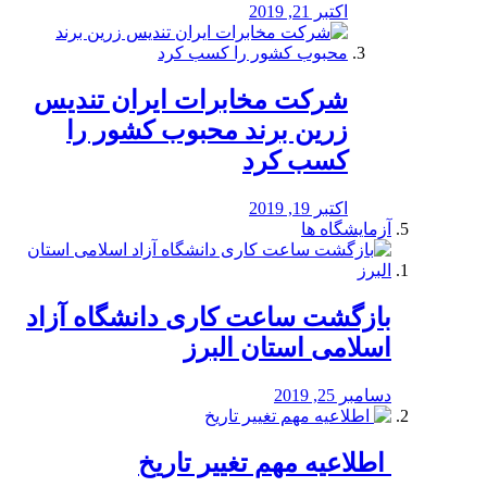
اکتبر 21, 2019
شرکت مخابرات ایران تندیس
زرین برند محبوب کشور را
کسب کرد
اکتبر 19, 2019
آزمایشگاه ها
بازگشت ساعت کاری دانشگاه آزاد
اسلامی استان البرز
دسامبر 25, 2019
️ اطلاعیه مهم تغییر تاریخ