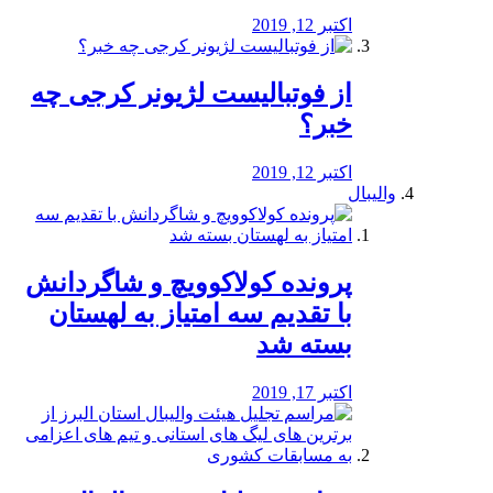
اکتبر 12, 2019
از فوتبالیست لژیونر کرجی چه
خبر؟
اکتبر 12, 2019
والیبال
پرونده کولاکوویچ و شاگردانش
با تقدیم سه امتیاز به لهستان
بسته شد
اکتبر 17, 2019