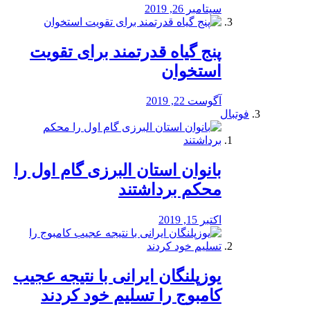
سپتامبر 26, 2019
پنج گیاه قدرتمند برای تقویت
استخوان
آگوست 22, 2019
فوتبال
بانوان استان البرزی گام اول را
محكم برداشتند
اکتبر 15, 2019
یوزپلنگان ایرانی با نتیجه عجیب
کامبوج را تسلیم خود کردند