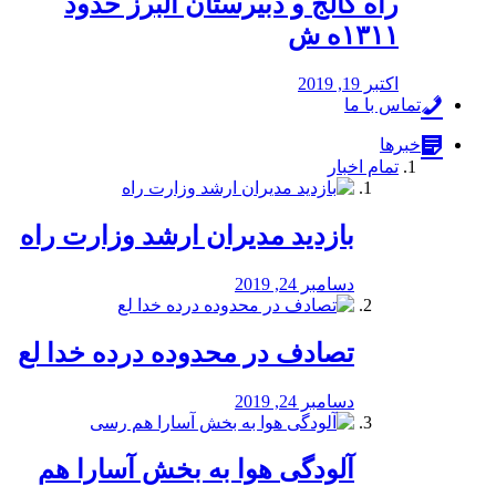
راه كالج و دبيرستان البرز حدود
۱۳۱۱ه ش
اکتبر 19, 2019
تماس با ما
خبرها
تمام اخبار
بازدید مدیران ارشد وزارت راه
دسامبر 24, 2019
تصادف در محدوده درده خدا لع
دسامبر 24, 2019
آلودگی هوا به بخش آسارا هم