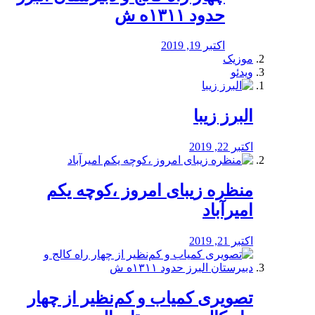
حدود ۱۳۱۱ه ش
اکتبر 19, 2019
موزیک
ویدئو
البرز زیبا
اکتبر 22, 2019
منظره‌‌ زیبای امروز ،کوچه یکم
امیرآباد
اکتبر 21, 2019
️تصویری کمیاب و کم‌نظیر از چهار