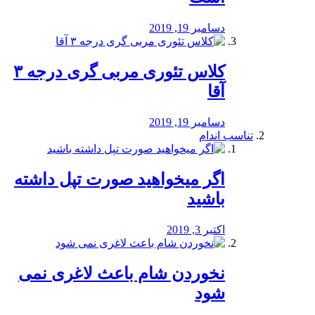
دسامبر 19, 2019
کلاس تئوری مربی گری درجه ۳
آقا
دسامبر 19, 2019
تناسب اندام
اگر میخواهید صورت تپل داشته
باشید
اکتبر 3, 2019
نخوردن شام باعث لاغری نمی
‌شود