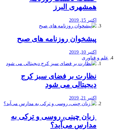
همشهری البرز
اکتبر 15, 2019
پیشخوان روزنامه های صبح
اکتبر 10, 2019
علم و فناوری
نظارت بر فضای سبز کرج
دیجیتالی می شود
اکتبر 21, 2019
️ زبان چینی، روسی و ترکی به
مدارس می‌آید؟