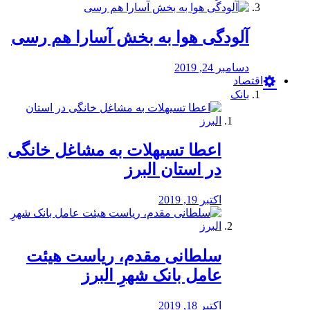
آلودگی هوا به بخش آسارا هم رسی
دسامبر 24, 2019
اقتصاد
بانک
️اعطا تسیهلات به مشاغل خانگی
در استان البرز
اکتبر 19, 2019
سلطانی مقدم، ریاست هیئت
عامل بانک شهرِ البرز
اکتبر 18, 2019