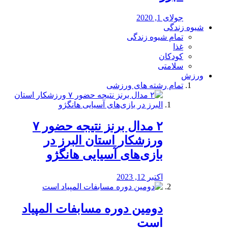
جولای 1, 2020
شیوه زندگی
تمام شیوه زندگی
غذا
کودکان
سلامتی
ورزش
تمام رشته های ورزشی
۲ مدال برنز نتیجه حضور ۷
ورزشکار استان البرز در
بازی‌های آسیایی هانگژو
اکتبر 12, 2023
دومین دوره مسابفات المپیاد
است