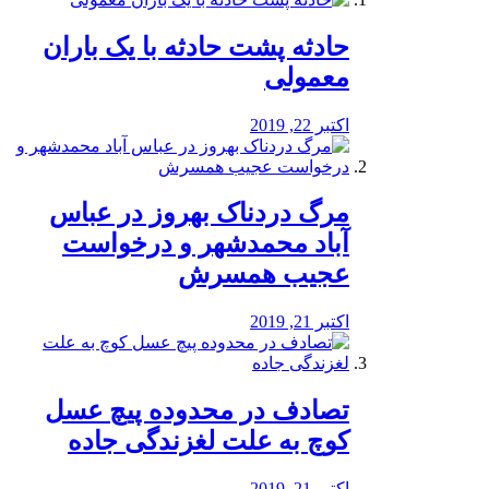
️حادثه پشت حادثه با یک باران
معمولی
اکتبر 22, 2019
مرگ دردناک بهروز در عباس
آباد محمدشهر و درخواست
عجیب همسرش
اکتبر 21, 2019
تصادف در محدوده پیچ عسل
کوچ به علت لغزندگی جاده
اکتبر 21, 2019