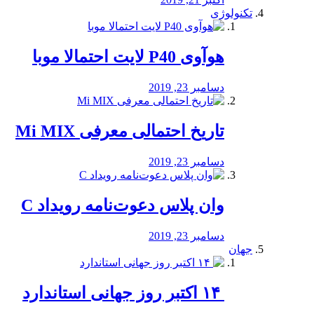
تکنولوژی
هوآوی P40 لایت احتمالا موبا
دسامبر 23, 2019
تاریخ احتمالی معرفی Mi MIX
دسامبر 23, 2019
وان پلاس دعوت‌نامه رویداد C
دسامبر 23, 2019
جهان
‏ ۱۴ اکتبر روز جهانی استاندارد