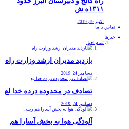
راه كالج و دبيرستان البرز حدود
۱۳۱۱ه ش
اکتبر 19, 2019
تماس با ما
خبرها
تمام اخبار
بازدید مدیران ارشد وزارت راه
دسامبر 24, 2019
تصادف در محدوده درده خدا لع
دسامبر 24, 2019
آلودگی هوا به بخش آسارا هم