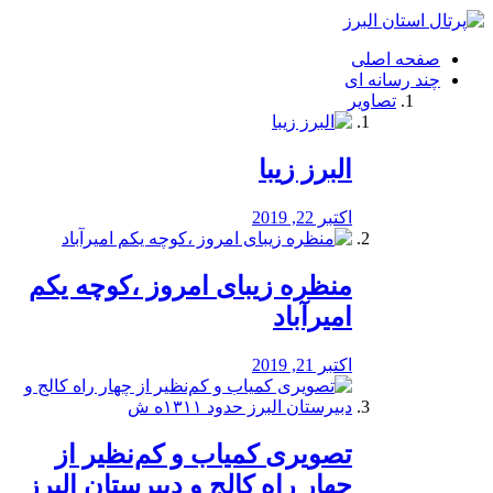
فصد
خون
صفحه اصلی
شرق
چند رسانه ای
تهران
تصاویر
خشکشویی
تصفیه
آب
البرز زیبا
طراحی
سایت
و
اکتبر 22, 2019
سئو
vip
منظره‌‌ زیبای امروز ،کوچه یکم
امیرآباد
اکتبر 21, 2019
️تصویری کمیاب و کم‌نظیر از
چهار راه كالج و دبيرستان البرز