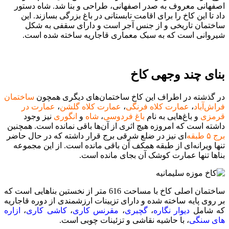
اصفهانی معروف به صدر اصفهانی، طراحی و بنا شد. شاه دستور
داد تا این کاخ را برای اقامت تابستانی در باغ بزرگی بسازند. این
ساختمان تاریخی و از جنس آجر است و دارای سقفی به شکل
شیروانی است که به سبک معماری قاجاریه ساخته شده است.
بنای چند وجهی کاخ
در گذشته در اطراف این کاخ ساختمان‌های دیگری همچون
ساختمان
فراش‌آباد
،
عمارت کلاه فرنگی
،
عمارت کلاه گلشن
،
عمارت در
قرمزی
و باغ‌هایی به نام
باغ فردوسی
،
شاه
و
انگوری
نیز وجود
داشته است که امروزه هیچ اثری از آن‌ها باقی نمانده است. همچنین
برج ۵ طبقه‌
ای نیز در ضلع شرقی برج قرار داشته که در حال حاضر
تنها ویرانه‌ای از طبقه همکف آن باقی مانده است. از این مجموعه
بناها تنها عمارت کوشک آن بجای مانده است.
ساختمان اصلی کاخ با مساحت 616 متر از نخستین بناهایی است که
بر روی پایه ساخته شده و دارای تزیینات ارزشمندی از دوره قاجاریه
که شامل
دیوار نگاره
،
گچبری
،
مقرنس کاری
،
کاشی کاری
،
ازاره
های سنگی
، با حاشیه نقاشی و تزئینات چوبی است.