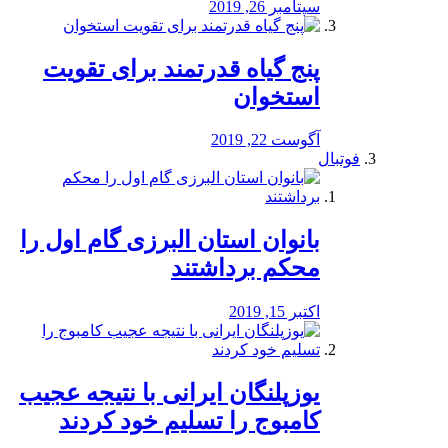
سپتامبر 26, 2019
پنج گیاه قدرتمند برای تقویت
استخوان
آگوست 22, 2019
فوتبال
بانوان استان البرزی گام اول را
محكم برداشتند
اکتبر 15, 2019
یوزپلنگان ایرانی با نتیجه عجیب
کامبوج را تسلیم خود کردند