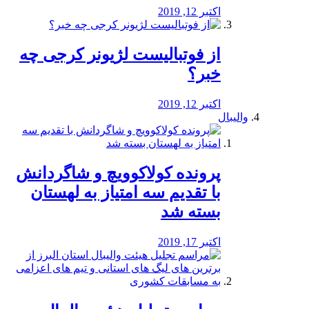
اکتبر 12, 2019
از فوتبالیست لژیونر کرجی چه
خبر؟
اکتبر 12, 2019
والیبال
پرونده کولاکوویچ و شاگردانش
با تقدیم سه امتیاز به لهستان
بسته شد
اکتبر 17, 2019