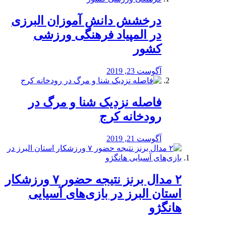
درخشش دانش آموزان البرزی
در المپیاد فرهنگی ورزشی
کشور
آگوست 23, 2019
️فاصله نزدیک شنا و مرگ در
رودخانه کرج
آگوست 21, 2019
۲ مدال برنز نتیجه حضور ۷ ورزشکار
استان البرز در بازی‌های آسیایی
هانگژو