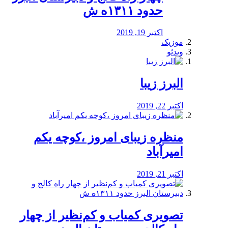
حدود ۱۳۱۱ه ش
اکتبر 19, 2019
موزیک
ویدئو
البرز زیبا
اکتبر 22, 2019
منظره‌‌ زیبای امروز ،کوچه یکم
امیرآباد
اکتبر 21, 2019
️تصویری کمیاب و کم‌نظیر از چهار