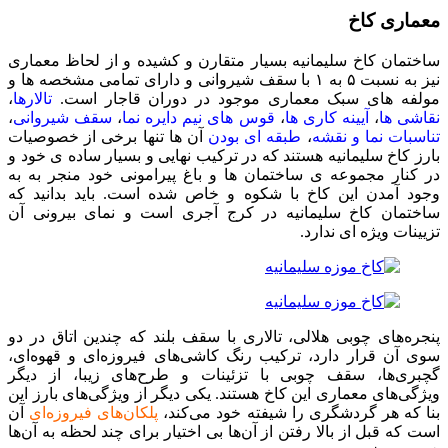
معماری کاخ
ساختمان کاخ سلیمانیه بسیار متقارن و کشیده و از لحاظ معماری
نیز به نسبت ۵ به ۱ با سقف شیروانی و دارای تمامی مشخصه ‌ها و
مولفه ‌های سبک معماری موجود در دوران قاجار است.
تالارها
،
نقاشی‌ ها
،
آیینه ‌کاری‌ ها
،
قوس ‌های نیم دایره نما
،
سقف شیروانی
،
تناسبات نما و نقشه
،
طبقه ای بودن
آن ها تنها برخی از خصوصیات
بارز کاخ سلیمانیه هستند که در ترکیب نهایی و بسیار ساده ی خود و
در کنار مجموعه ی ساختمان‌ ها و باغ پیرامونی خود منجر به به
وجود آمدن این کاخ با شکوه و خاص شده است. باید بدانید که
ساختمان کاخ سلیمانیه در کرج آجری است و نمای بیرونی آن
تزیینات ویژه ‌ای ندارد.
پنجره‌های چوبی هلالی، تالاری با سقف بلند که چندین اتاق در دو
سوی آن قرار دارد، ترکیب رنگ کاشی‌های فیروزه‌ای و قهوه‌ای،
گچبری‌ها، سقف چوبی با تزئینات و طرح‌های زیبا، از دیگر
ویژگی‌های معماری این کاخ هستند. یکی دیگر از ویژگی‌های بارز این
بنا که هر گردشگری را شیفته خود می‌کند،
پلکان‌های فیروزه‌ای
آن
است که قبل از بالا رفتن از آن‌ها بی اختیار برای چند لحظه به آن‌ها