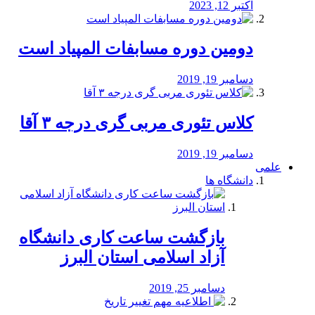
اکتبر 12, 2023
دومین دوره مسابفات المپیاد است
دسامبر 19, 2019
کلاس تئوری مربی گری درجه ۳ آقا
دسامبر 19, 2019
علمی
دانشگاه ها
بازگشت ساعت کاری دانشگاه
آزاد اسلامی استان البرز
دسامبر 25, 2019