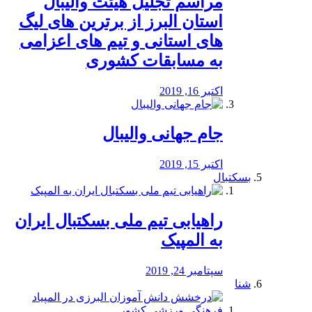
مراسم تجلیل هیئت والیبال
استان البرز از برترین های لیگ
های استانی و تیم های اعزامی
به مسابقات کشوری
اکتبر 16, 2019
جام جهانی والیبال
اکتبر 15, 2019
بسکتبال
راهیابی تیم ملی بسکتبال ایران
به المپیک
سپتامبر 24, 2019
شنا