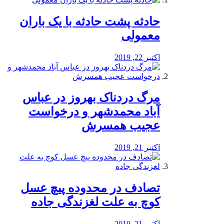
️حادثه پشت حادثه با یک باران
معمولی
اکتبر 22, 2019
مرگ دردناک بهروز در عباس
آباد محمدشهر و درخواست
عجیب همسرش
اکتبر 21, 2019
تصادف در محدوده پیچ عسل
کوچ به علت لغزندگی جاده
اکتبر 21, 2019