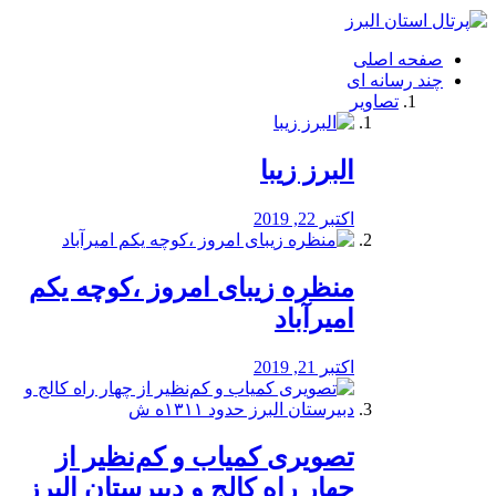
فصد
خون
صفحه اصلی
شرق
چند رسانه ای
تهران
تصاویر
خشکشویی
تصفیه
آب
البرز زیبا
طراحی
سایت
و
اکتبر 22, 2019
سئو
vip
منظره‌‌ زیبای امروز ،کوچه یکم
امیرآباد
اکتبر 21, 2019
️تصویری کمیاب و کم‌نظیر از
چهار راه كالج و دبيرستان البرز