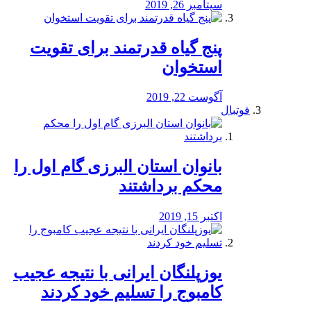
سپتامبر 26, 2019
پنج گیاه قدرتمند برای تقویت
استخوان
آگوست 22, 2019
فوتبال
بانوان استان البرزی گام اول را
محكم برداشتند
اکتبر 15, 2019
یوزپلنگان ایرانی با نتیجه عجیب
کامبوج را تسلیم خود کردند