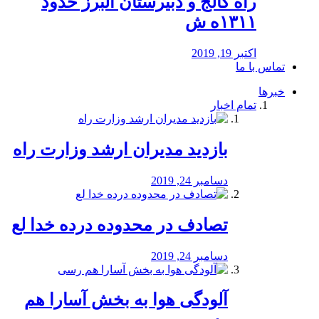
راه كالج و دبيرستان البرز حدود
۱۳۱۱ه ش
اکتبر 19, 2019
تماس با ما
خبرها
تمام اخبار
بازدید مدیران ارشد وزارت راه
دسامبر 24, 2019
تصادف در محدوده درده خدا لع
دسامبر 24, 2019
آلودگی هوا به بخش آسارا هم