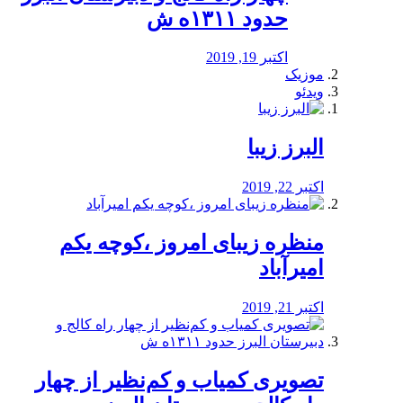
حدود ۱۳۱۱ه ش
اکتبر 19, 2019
موزیک
ویدئو
البرز زیبا
اکتبر 22, 2019
منظره‌‌ زیبای امروز ،کوچه یکم
امیرآباد
اکتبر 21, 2019
️تصویری کمیاب و کم‌نظیر از چهار