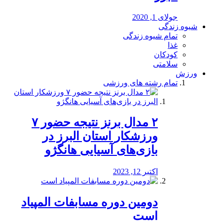
جولای 1, 2020
شیوه زندگی
تمام شیوه زندگی
غذا
کودکان
سلامتی
ورزش
تمام رشته های ورزشی
۲ مدال برنز نتیجه حضور ۷
ورزشکار استان البرز در
بازی‌های آسیایی هانگژو
اکتبر 12, 2023
دومین دوره مسابفات المپیاد
است