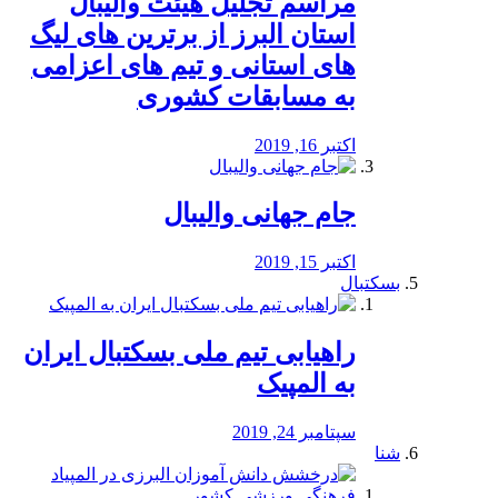
مراسم تجلیل هیئت والیبال
استان البرز از برترین های لیگ
های استانی و تیم های اعزامی
به مسابقات کشوری
اکتبر 16, 2019
جام جهانی والیبال
اکتبر 15, 2019
بسکتبال
راهیابی تیم ملی بسکتبال ایران
به المپیک
سپتامبر 24, 2019
شنا