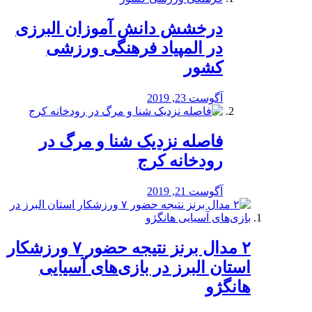
درخشش دانش آموزان البرزی
در المپیاد فرهنگی ورزشی
کشور
آگوست 23, 2019
️فاصله نزدیک شنا و مرگ در
رودخانه کرج
آگوست 21, 2019
۲ مدال برنز نتیجه حضور ۷ ورزشکار
استان البرز در بازی‌های آسیایی
هانگژو