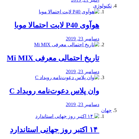
تکنولوژی
هوآوی P40 لایت احتمالا موبا
دسامبر 23, 2019
تاریخ احتمالی معرفی Mi MIX
دسامبر 23, 2019
وان پلاس دعوت‌نامه رویداد C
دسامبر 23, 2019
جهان
‏ ۱۴ اکتبر روز جهانی استاندارد