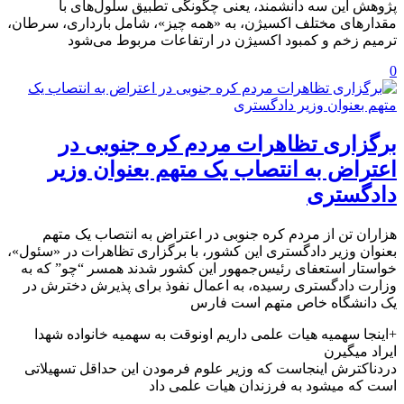
پژوهش این سه دانشمند، یعنی چگونگی تطبیق سلول‌های با
مقدارهای مختلف اکسیژن، به «همه چیز»، شامل بارداری، سرطان،
ترمیم زخم و کمبود اکسیژن در ارتفاعات مربوط می‌شود
0
برگزاری تظاهرات مردم کره جنوبی در
اعتراض به انتصاب یک متهم بعنوان وزیر
دادگستری
هزاران تن از مردم کره جنوبی در اعتراض به انتصاب یک متهم
بعنوان وزیر دادگستری این کشور، با برگزاری تظاهرات در «سئول»،
خواستار استعفای رئیس‌جمهور این کشور شدند ‏همسر “چو” که به
وزارت دادگستری رسیده، به اعمال نفوذ برای پذیرش دخترش در
یک دانشگاه خاص متهم است فارس
+اینجا سهمیه هیات علمی داریم اونوقت به سهمیه خانواده شهدا
ایراد میگیرن
دردناکترش اینجاست که وزیر علوم فرمودن این حداقل تسهیلاتی
است که میشود به فرزندان هیات علمی داد