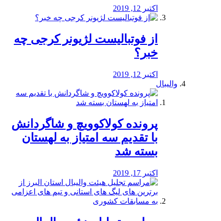
اکتبر 12, 2019
از فوتبالیست لژیونر کرجی چه
خبر؟
اکتبر 12, 2019
والیبال
پرونده کولاکوویچ و شاگردانش
با تقدیم سه امتیاز به لهستان
بسته شد
اکتبر 17, 2019