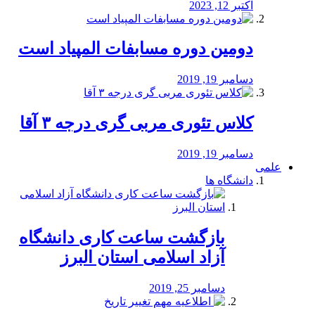
اکتبر 12, 2023
دومین دوره مسابفات المپیاد است
دسامبر 19, 2019
کلاس تئوری مربی گری درجه ۳ آقا
دسامبر 19, 2019
علمی
دانشگاه ها
بازگشت ساعت کاری دانشگاه
آزاد اسلامی استان البرز
دسامبر 25, 2019