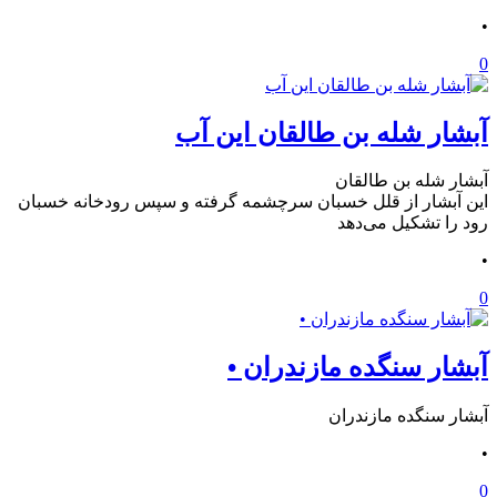
•
0
آبشار شله بن طالقان این آب
آبشار شله بن طالقان
این آبشار از قلل خسبان سرچشمه گرفته و سپس رودخانه خسبان
رود را تشکیل می‌دهد
•
0
آبشار سنگده مازندران •
آبشار سنگده مازندران
•
0