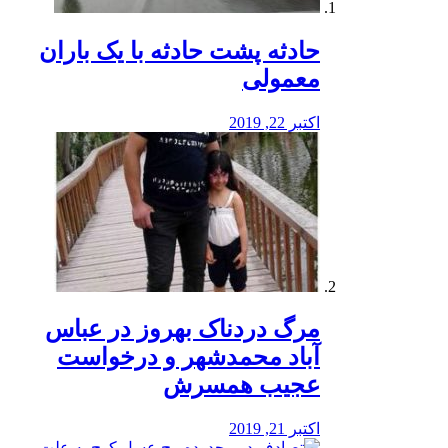
️حادثه پشت حادثه با یک باران
معمولی
اکتبر 22, 2019
مرگ دردناک بهروز در عباس
آباد محمدشهر و درخواست
عجیب همسرش
اکتبر 21, 2019