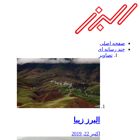
فصد
خون
شرق
تهران
خشکشویی
تصفیه
آب
صفحه اصلی
طراحی
چند رسانه ای
سایت
تصاویر
و
سئو
vip
البرز زیبا
اکتبر 22, 2019