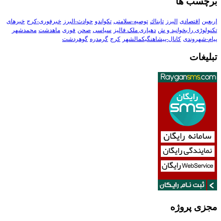
برچسب ها
اربعین
اقتصادی
البرز
تابناك
توصیه-سلامتی
تکواندو
حوادث-البرز
خبرفوری-کرج
خبرهای
تکنولوڑی را بخوانید و ش
دهیاری ملک فالیز
سیاسی
صحن
فوری
ماهدشت
محمدشهر
پیام-شهروندی
کانال-پیشاهنگیکمالشهر
کرج
گرمدره
گوهردشت
تبلیغات
مجزی پروژه