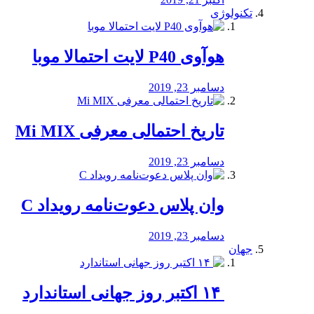
تکنولوژی
هوآوی P40 لایت احتمالا موبا
دسامبر 23, 2019
تاریخ احتمالی معرفی Mi MIX
دسامبر 23, 2019
وان پلاس دعوت‌نامه رویداد C
دسامبر 23, 2019
جهان
‏ ۱۴ اکتبر روز جهانی استاندارد