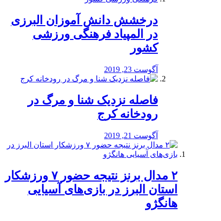
درخشش دانش آموزان البرزی
در المپیاد فرهنگی ورزشی
کشور
آگوست 23, 2019
️فاصله نزدیک شنا و مرگ در
رودخانه کرج
آگوست 21, 2019
۲ مدال برنز نتیجه حضور ۷ ورزشکار
استان البرز در بازی‌های آسیایی
هانگژو