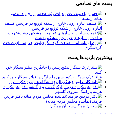
پست های تصادفی
حسین باجیوند، عضو
هیات رئیسه
️ کشف
انبار دارویی خارج از شبکه توزیع در فردیس
تخریب
ساخت و سازهای غیرمجاز مشکین دشت
اوضاع نابسامان صنعت
گردشگری
بیشترین بازدیدها پست
فیلتر ترک سیگار نیکوپرسین را جایگزین فیلتر سیگار خود کنید
دانشگاه علوم پزشکی البرز
افزایش یکبارۀ
هزینه پارکینگ متروی گلشهر
دكتر فردين
فرمند (نماينده مجلس مردم میانه)
سخنان بزرگان