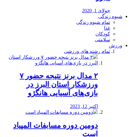
جولای 1, 2020
شیوه زندگی
تمام شیوه زندگی
غذا
کودکان
سلامتی
ورزش
تمام رشته های ورزشی
۲ مدال برنز نتیجه حضور ۷
ورزشکار استان البرز در
بازی‌های آسیایی هانگژو
اکتبر 12, 2023
دومین دوره مسابفات المپیاد
است