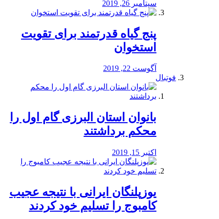
سپتامبر 26, 2019
پنج گیاه قدرتمند برای تقویت
استخوان
آگوست 22, 2019
فوتبال
بانوان استان البرزی گام اول را
محكم برداشتند
اکتبر 15, 2019
یوزپلنگان ایرانی با نتیجه عجیب
کامبوج را تسلیم خود کردند