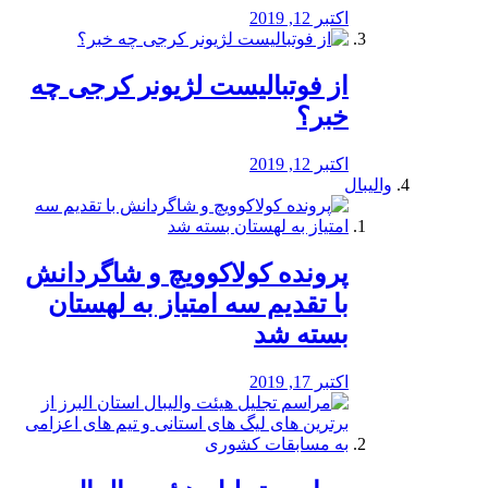
اکتبر 12, 2019
از فوتبالیست لژیونر کرجی چه
خبر؟
اکتبر 12, 2019
والیبال
پرونده کولاکوویچ و شاگردانش
با تقدیم سه امتیاز به لهستان
بسته شد
اکتبر 17, 2019