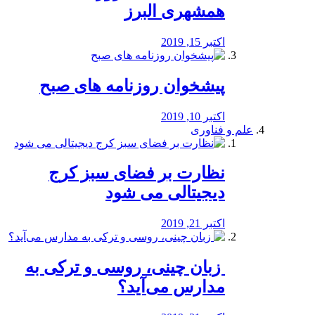
همشهری البرز
اکتبر 15, 2019
پیشخوان روزنامه های صبح
اکتبر 10, 2019
علم و فناوری
نظارت بر فضای سبز کرج
دیجیتالی می شود
اکتبر 21, 2019
️ زبان چینی، روسی و ترکی به
مدارس می‌آید؟