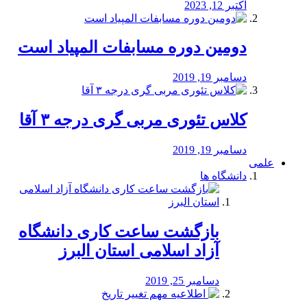
اکتبر 12, 2023
دومین دوره مسابفات المپیاد است
دسامبر 19, 2019
کلاس تئوری مربی گری درجه ۳ آقا
دسامبر 19, 2019
علمی
دانشگاه ها
بازگشت ساعت کاری دانشگاه
آزاد اسلامی استان البرز
دسامبر 25, 2019