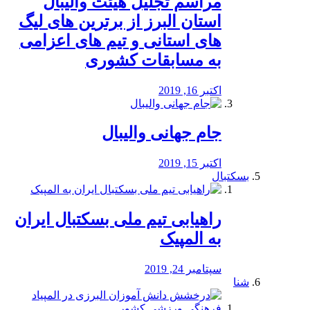
مراسم تجلیل هیئت والیبال
استان البرز از برترین های لیگ
های استانی و تیم های اعزامی
به مسابقات کشوری
اکتبر 16, 2019
جام جهانی والیبال
اکتبر 15, 2019
بسکتبال
راهیابی تیم ملی بسکتبال ایران
به المپیک
سپتامبر 24, 2019
شنا