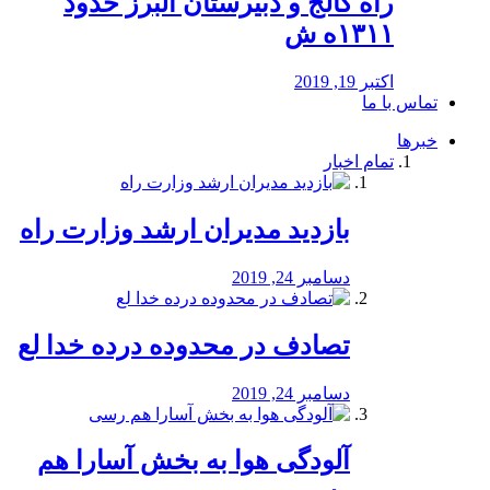
راه كالج و دبيرستان البرز حدود
۱۳۱۱ه ش
اکتبر 19, 2019
تماس با ما
خبرها
تمام اخبار
بازدید مدیران ارشد وزارت راه
دسامبر 24, 2019
تصادف در محدوده درده خدا لع
دسامبر 24, 2019
آلودگی هوا به بخش آسارا هم