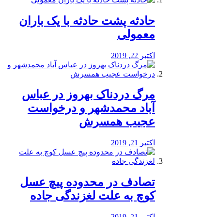
️حادثه پشت حادثه با یک باران
معمولی
اکتبر 22, 2019
مرگ دردناک بهروز در عباس
آباد محمدشهر و درخواست
عجیب همسرش
اکتبر 21, 2019
تصادف در محدوده پیچ عسل
کوچ به علت لغزندگی جاده
اکتبر 21, 2019