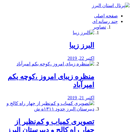
فصد
خون
صفحه اصلی
شرق
چند رسانه ای
تهران
تصاویر
خشکشویی
تصفیه
آب
البرز زیبا
طراحی
سایت
و
اکتبر 22, 2019
سئو
vip
منظره‌‌ زیبای امروز ،کوچه یکم
امیرآباد
اکتبر 21, 2019
️تصویری کمیاب و کم‌نظیر از
چهار راه كالج و دبيرستان البرز