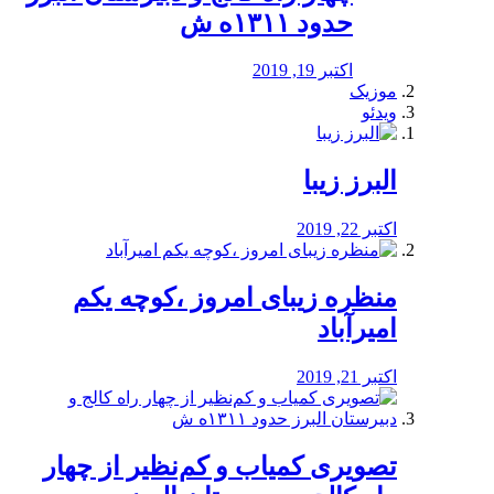
حدود ۱۳۱۱ه ش
اکتبر 19, 2019
موزیک
ویدئو
البرز زیبا
اکتبر 22, 2019
منظره‌‌ زیبای امروز ،کوچه یکم
امیرآباد
اکتبر 21, 2019
️تصویری کمیاب و کم‌نظیر از چهار