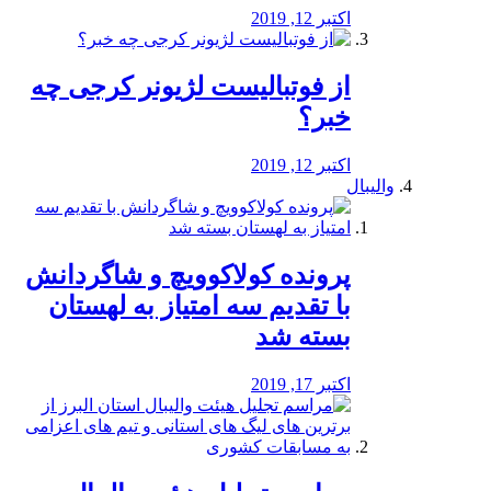
اکتبر 12, 2019
از فوتبالیست لژیونر کرجی چه
خبر؟
اکتبر 12, 2019
والیبال
پرونده کولاکوویچ و شاگردانش
با تقدیم سه امتیاز به لهستان
بسته شد
اکتبر 17, 2019