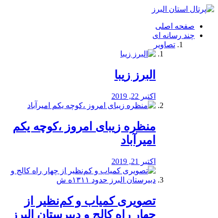
فصد
خون
صفحه اصلی
شرق
چند رسانه ای
تهران
تصاویر
خشکشویی
تصفیه
آب
البرز زیبا
طراحی
سایت
و
اکتبر 22, 2019
سئو
vip
منظره‌‌ زیبای امروز ،کوچه یکم
امیرآباد
اکتبر 21, 2019
️تصویری کمیاب و کم‌نظیر از
چهار راه كالج و دبيرستان البرز