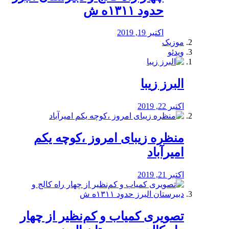
حدود ۱۳۱۱ه ش
اکتبر 19, 2019
موزیک
ویدئو
البرز زیبا
اکتبر 22, 2019
منظره‌‌ زیبای امروز ،کوچه یکم
امیرآباد
اکتبر 21, 2019
️تصویری کمیاب و کم‌نظیر از چهار