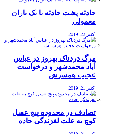
️حادثه پشت حادثه با یک باران
معمولی
اکتبر 22, 2019
مرگ دردناک بهروز در عباس
آباد محمدشهر و درخواست
عجیب همسرش
اکتبر 21, 2019
تصادف در محدوده پیچ عسل
کوچ به علت لغزندگی جاده
اکتبر 21, 2019