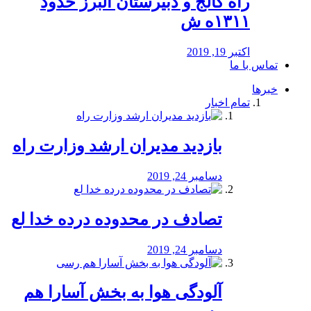
راه كالج و دبيرستان البرز حدود
۱۳۱۱ه ش
اکتبر 19, 2019
تماس با ما
خبرها
تمام اخبار
بازدید مدیران ارشد وزارت راه
دسامبر 24, 2019
تصادف در محدوده درده خدا لع
دسامبر 24, 2019
آلودگی هوا به بخش آسارا هم