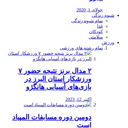
جولای 1, 2020
شیوه زندگی
تمام شیوه زندگی
غذا
کودکان
سلامتی
ورزش
تمام رشته های ورزشی
۲ مدال برنز نتیجه حضور ۷
ورزشکار استان البرز در
بازی‌های آسیایی هانگژو
اکتبر 12, 2023
دومین دوره مسابفات المپیاد
است