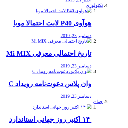
تکنولوژی
هوآوی P40 لایت احتمالا موبا
دسامبر 23, 2019
تاریخ احتمالی معرفی Mi MIX
دسامبر 23, 2019
وان پلاس دعوت‌نامه رویداد C
دسامبر 23, 2019
جهان
‏ ۱۴ اکتبر روز جهانی استاندارد