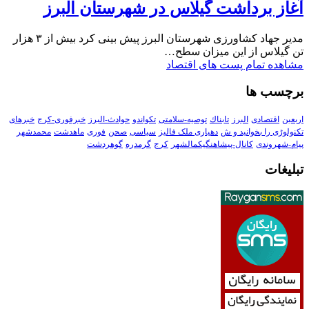
آغاز برداشت گیلاس در شهرستان البرز
مدیر جهاد کشاورزی شهرستان البرز پیش بینی کرد بیش از ۳ هزار
تن گیلاس از این میزان سطح…
مشاهده تمام پست های اقتصاد
برچسب ها
اربعین
اقتصادی
البرز
تابناك
توصیه-سلامتی
تکواندو
حوادث-البرز
خبرفوری-کرج
خبرهای
تکنولوڑی را بخوانید و ش
دهیاری ملک فالیز
سیاسی
صحن
فوری
ماهدشت
محمدشهر
پیام-شهروندی
کانال-پیشاهنگیکمالشهر
کرج
گرمدره
گوهردشت
تبلیغات