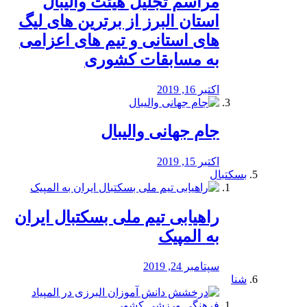
مراسم تجلیل هیئت والیبال
استان البرز از برترین های لیگ
های استانی و تیم های اعزامی
به مسابقات کشوری
اکتبر 16, 2019
جام جهانی والیبال
اکتبر 15, 2019
بسکتبال
راهیابی تیم ملی بسکتبال ایران
به المپیک
سپتامبر 24, 2019
شنا