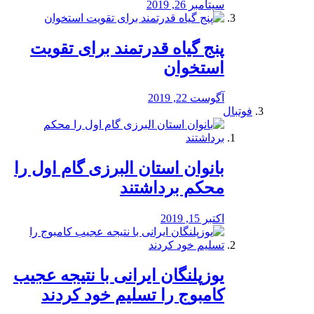
سپتامبر 26, 2019
پنج گیاه قدرتمند برای تقویت
استخوان
آگوست 22, 2019
فوتبال
بانوان استان البرزی گام اول را
محكم برداشتند
اکتبر 15, 2019
یوزپلنگان ایرانی با نتیجه عجیب
کامبوج را تسلیم خود کردند