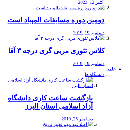
اکتبر 12, 2023
دومین دوره مسابفات المپیاد است
دسامبر 19, 2019
کلاس تئوری مربی گری درجه ۳ آقا
دسامبر 19, 2019
علمی
دانشگاه ها
بازگشت ساعت کاری دانشگاه
آزاد اسلامی استان البرز
دسامبر 25, 2019