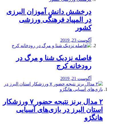
درخشش دانش آموزان البرزی
در المپیاد فرهنگی ورزشی
کشور
آگوست 23, 2019
️فاصله نزدیک شنا و مرگ در
رودخانه کرج
آگوست 21, 2019
۲ مدال برنز نتیجه حضور ۷ ورزشکار
استان البرز در بازی‌های آسیایی
هانگژو