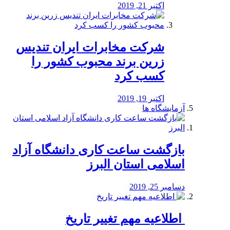
اکتبر 21, 2019
شرکت مخابرات ایران تندیس
زرین برند محبوب کشور را
کسب کرد
اکتبر 19, 2019
آزمایشگاه ها
بازگشت ساعت کاری دانشگاه آزاد
اسلامی استان البرز
دسامبر 25, 2019
️ اطلاعیه مهم تغییر تاریخ