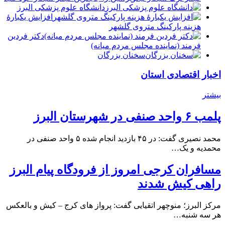
دانشگاه علوم پزشکی البرز
افزایش یکبارۀ
هزینه پارکینگ متروی گلشهر
دكتر فردين
فرمند (نماينده مجلس مردم میانه)
سخنان بزرگان
اخبار اقتصادی استان
بیشتر
پلمب ۶ واحد صنفی در شهرستان البرز
محمد نصیری گفت: در ۴۵ بازدید انجام شده ۵ واحد صنفی در
محمدیه و یک…
مسافران کرجی امروز از فرودگاه پیام البرز
راهی کیش شدند
مرکز البرز؛ منوچهر اتقیایی گفت: پرواز های کرج – کیش و بالعکس
هر سه شنبه…