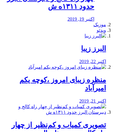
حدود ۱۳۱۱ه ش
اکتبر 19, 2019
موزیک
ویدئو
البرز زیبا
اکتبر 22, 2019
منظره‌‌ زیبای امروز ،کوچه یکم
امیرآباد
اکتبر 21, 2019
️تصویری کمیاب و کم‌نظیر از چهار