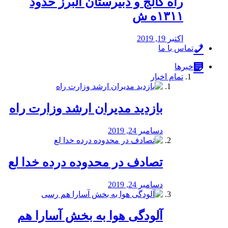
راه كالج و دبيرستان البرز حدود
۱۳۱۱ه ش
اکتبر 19, 2019
تماس با ما
خبرها
تمام اخبار
بازدید مدیران ارشد وزارت راه
دسامبر 24, 2019
تصادف در محدوده درده خدا لع
دسامبر 24, 2019
آلودگی هوا به بخش آسارا هم