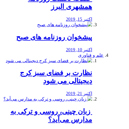
همشهری البرز
اکتبر 15, 2019
پیشخوان روزنامه های صبح
اکتبر 10, 2019
علم و فناوری
نظارت بر فضای سبز کرج
دیجیتالی می شود
اکتبر 21, 2019
️ زبان چینی، روسی و ترکی به
مدارس می‌آید؟