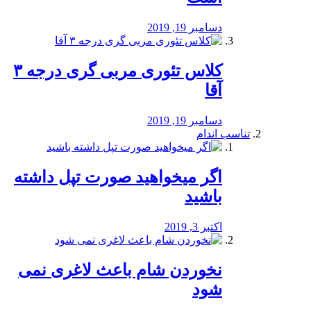
دسامبر 19, 2019
کلاس تئوری مربی گری درجه ۳
آقا
دسامبر 19, 2019
تناسب اندام
اگر میخواهید صورت تپل داشته
باشید
اکتبر 3, 2019
نخوردن شام باعث لاغری نمی
‌شود