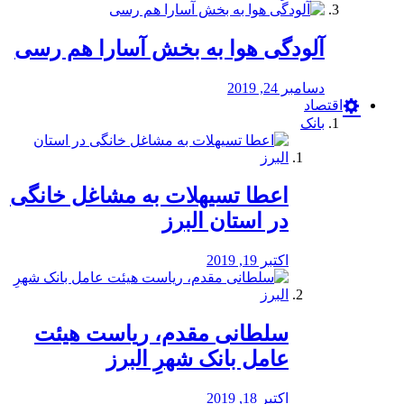
آلودگی هوا به بخش آسارا هم رسی
دسامبر 24, 2019
اقتصاد
بانک
️اعطا تسیهلات به مشاغل خانگی
در استان البرز
اکتبر 19, 2019
سلطانی مقدم، ریاست هیئت
عامل بانک شهرِ البرز
اکتبر 18, 2019