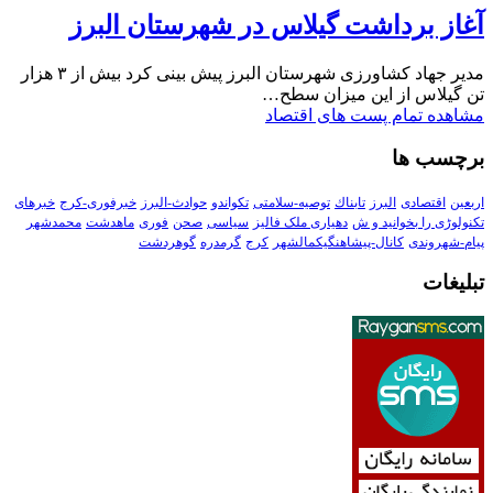
آغاز برداشت گیلاس در شهرستان البرز
مدیر جهاد کشاورزی شهرستان البرز پیش بینی کرد بیش از ۳ هزار
تن گیلاس از این میزان سطح…
مشاهده تمام پست های اقتصاد
برچسب ها
اربعین
اقتصادی
البرز
تابناك
توصیه-سلامتی
تکواندو
حوادث-البرز
خبرفوری-کرج
خبرهای
تکنولوڑی را بخوانید و ش
دهیاری ملک فالیز
سیاسی
صحن
فوری
ماهدشت
محمدشهر
پیام-شهروندی
کانال-پیشاهنگیکمالشهر
کرج
گرمدره
گوهردشت
تبلیغات