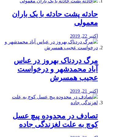
️حادثه پشت حادثه با یک باران
معمولی
اکتبر 22, 2019
مرگ دردناک بهروز در عباس
آباد محمدشهر و درخواست
عجیب همسرش
اکتبر 21, 2019
تصادف در محدوده پیچ عسل
کوچ به علت لغزندگی جاده