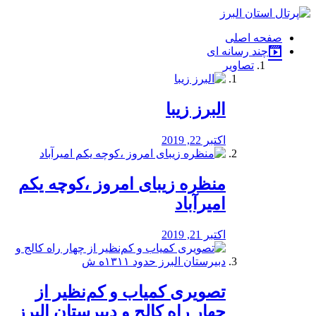
فصد
خون
صفحه اصلی
شرق
چند رسانه ای
تهران
تصاویر
خشکشویی
تصفیه
آب
البرز زیبا
طراحی
سایت
و
اکتبر 22, 2019
سئو
vip
منظره‌‌ زیبای امروز ،کوچه یکم
امیرآباد
اکتبر 21, 2019
️تصویری کمیاب و کم‌نظیر از
چهار راه كالج و دبيرستان البرز