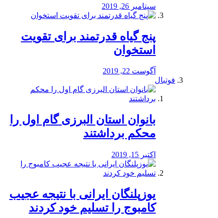
سپتامبر 26, 2019
پنج گیاه قدرتمند برای تقویت
استخوان
آگوست 22, 2019
فوتبال
بانوان استان البرزی گام اول را
محكم برداشتند
اکتبر 15, 2019
یوزپلنگان ایرانی با نتیجه عجیب
کامبوج را تسلیم خود کردند