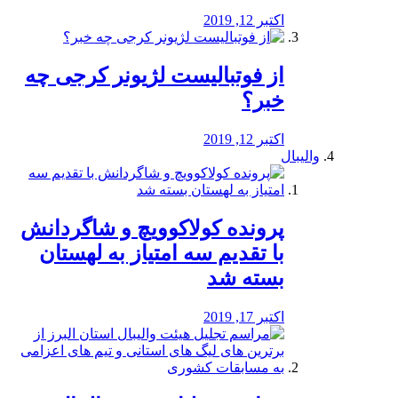
اکتبر 12, 2019
از فوتبالیست لژیونر کرجی چه
خبر؟
اکتبر 12, 2019
والیبال
پرونده کولاکوویچ و شاگردانش
با تقدیم سه امتیاز به لهستان
بسته شد
اکتبر 17, 2019