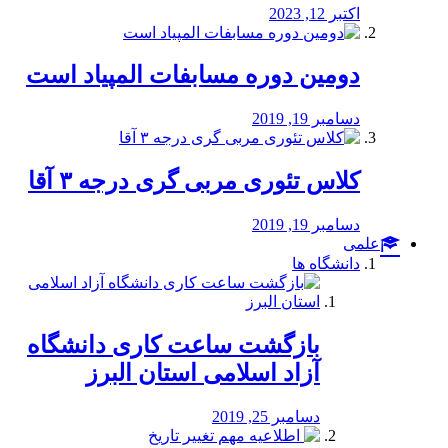
اکتبر 12, 2023
دومین دوره مسابفات المپیاد است
دسامبر 19, 2019
کلاس تئوری مربی گری درجه ۳ آقا
دسامبر 19, 2019
علمی
دانشگاه ها
بازگشت ساعت کاری دانشگاه
آزاد اسلامی استان البرز
دسامبر 25, 2019