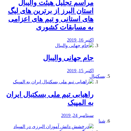
مراسم تجلیل هیئت والیبال
استان البرز از برترین های لیگ
های استانی و تیم های اعزامی
به مسابقات کشوری
اکتبر 16, 2019
جام جهانی والیبال
اکتبر 15, 2019
بسکتبال
راهیابی تیم ملی بسکتبال ایران
به المپیک
سپتامبر 24, 2019
شنا