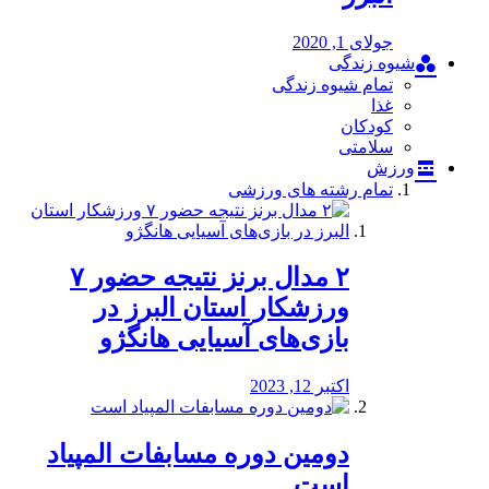
جولای 1, 2020
شیوه زندگی
تمام شیوه زندگی
غذا
کودکان
سلامتی
ورزش
تمام رشته های ورزشی
۲ مدال برنز نتیجه حضور ۷
ورزشکار استان البرز در
بازی‌های آسیایی هانگژو
اکتبر 12, 2023
دومین دوره مسابفات المپیاد
است