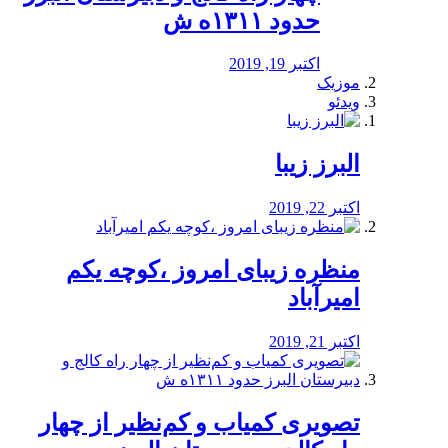
حدود ۱۳۱۱ه ش
اکتبر 19, 2019
موزیک
ویدئو
البرز زیبا
اکتبر 22, 2019
منظره‌‌ زیبای امروز ،کوچه یکم
امیرآباد
اکتبر 21, 2019
️تصویری کمیاب و کم‌نظیر از چهار