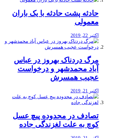
️حادثه پشت حادثه با یک باران
معمولی
اکتبر 22, 2019
مرگ دردناک بهروز در عباس
آباد محمدشهر و درخواست
عجیب همسرش
اکتبر 21, 2019
تصادف در محدوده پیچ عسل
کوچ به علت لغزندگی جاده
اکتبر 21, 2019