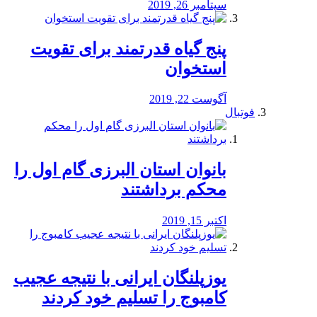
سپتامبر 26, 2019
پنج گیاه قدرتمند برای تقویت
استخوان
آگوست 22, 2019
فوتبال
بانوان استان البرزی گام اول را
محكم برداشتند
اکتبر 15, 2019
یوزپلنگان ایرانی با نتیجه عجیب
کامبوج را تسلیم خود کردند