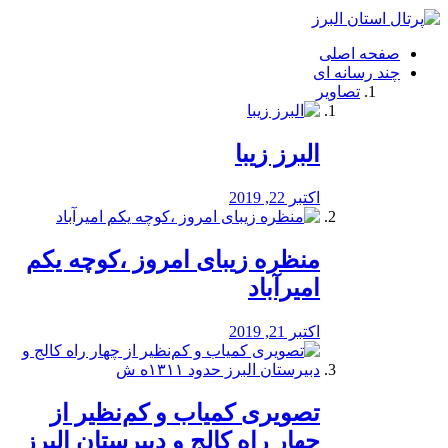
فصد
خون
صفحه اصلی
شرق
چند رسانه ای
تهران
تصاویر
خشکشویی
تصفیه
آب
البرز زیبا
طراحی
سایت
و
اکتبر 22, 2019
سئو
vip
منظره‌‌ زیبای امروز ،کوچه یکم
امیرآباد
اکتبر 21, 2019
️تصویری کمیاب و کم‌نظیر از
چهار راه كالج و دبيرستان البرز