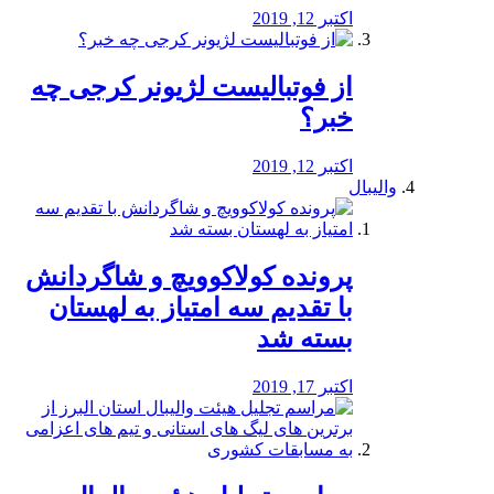
اکتبر 12, 2019
از فوتبالیست لژیونر کرجی چه
خبر؟
اکتبر 12, 2019
والیبال
پرونده کولاکوویچ و شاگردانش
با تقدیم سه امتیاز به لهستان
بسته شد
اکتبر 17, 2019