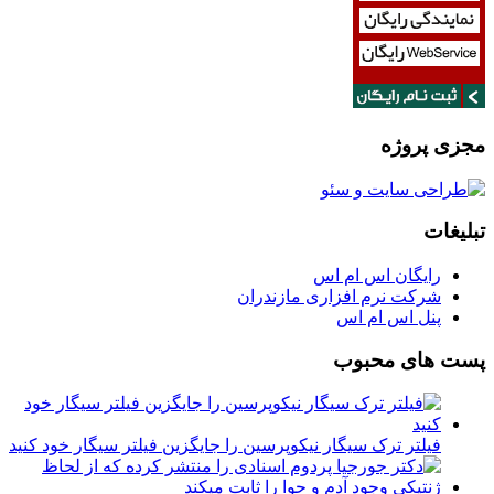
مجزی پروژه
تبلیغات
رایگان اس ام اس
شرکت نرم افزاری مازندران
پنل اس ام اس
پست های محبوب
فیلتر ترک سیگار نیکوپرسین را جایگزین فیلتر سیگار خود کنید