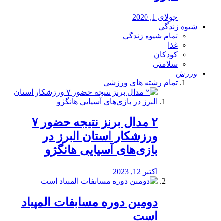
جولای 1, 2020
شیوه زندگی
تمام شیوه زندگی
غذا
کودکان
سلامتی
ورزش
تمام رشته های ورزشی
۲ مدال برنز نتیجه حضور ۷
ورزشکار استان البرز در
بازی‌های آسیایی هانگژو
اکتبر 12, 2023
دومین دوره مسابفات المپیاد
است