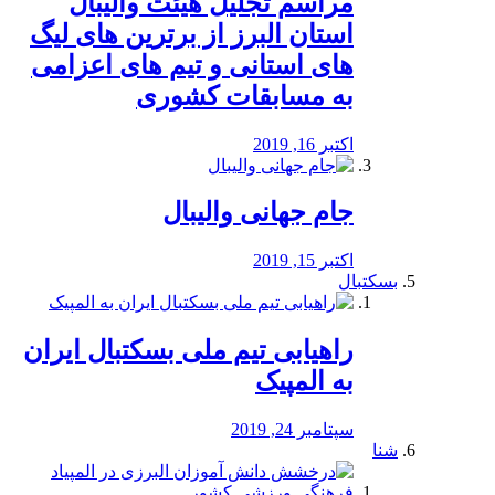
مراسم تجلیل هیئت والیبال
استان البرز از برترین های لیگ
های استانی و تیم های اعزامی
به مسابقات کشوری
اکتبر 16, 2019
جام جهانی والیبال
اکتبر 15, 2019
بسکتبال
راهیابی تیم ملی بسکتبال ایران
به المپیک
سپتامبر 24, 2019
شنا