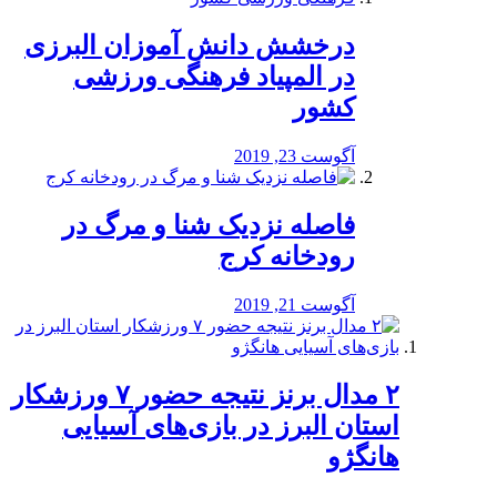
درخشش دانش آموزان البرزی
در المپیاد فرهنگی ورزشی
کشور
آگوست 23, 2019
️فاصله نزدیک شنا و مرگ در
رودخانه کرج
آگوست 21, 2019
۲ مدال برنز نتیجه حضور ۷ ورزشکار
استان البرز در بازی‌های آسیایی
هانگژو