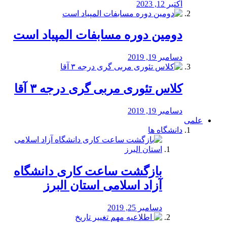
اکتبر 12, 2023
دومین دوره مسابفات المپیاد است
دسامبر 19, 2019
کلاس تئوری مربی گری درجه ۳ آقا
دسامبر 19, 2019
علمی
دانشگاه ها
بازگشت ساعت کاری دانشگاه
آزاد اسلامی استان البرز
دسامبر 25, 2019