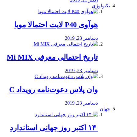
تکنولوژی
هوآوی P40 لایت احتمالا موبا
دسامبر 23, 2019
تاریخ احتمالی معرفی Mi MIX
دسامبر 23, 2019
وان پلاس دعوت‌نامه رویداد C
دسامبر 23, 2019
جهان
‏ ۱۴ اکتبر روز جهانی استاندارد