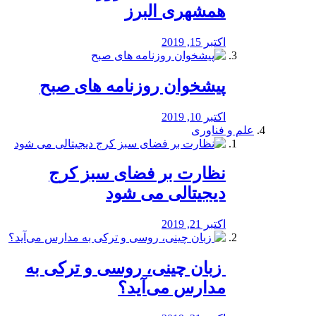
همشهری البرز
اکتبر 15, 2019
پیشخوان روزنامه های صبح
اکتبر 10, 2019
علم و فناوری
نظارت بر فضای سبز کرج
دیجیتالی می شود
اکتبر 21, 2019
️ زبان چینی، روسی و ترکی به
مدارس می‌آید؟