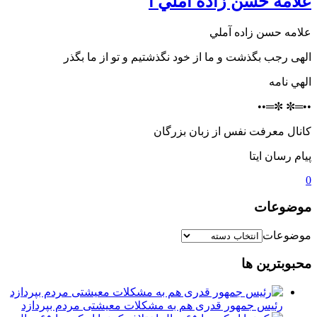
علامه حسن زاده آملي ا
علامه حسن زاده آملي
الهی رجب بگذشت و ما از خود نگذشتیم و تو از ما بگذر
الهي نامه
••═✼ ✼═••
كانال معرفت نفس از زبان بزرگان
پیام رسان ایتا
0
موضوعات
موضوعات
محبوبترین ها
رئیس جمهور قدری هم به مشکلات معیشتی مردم بپردازد