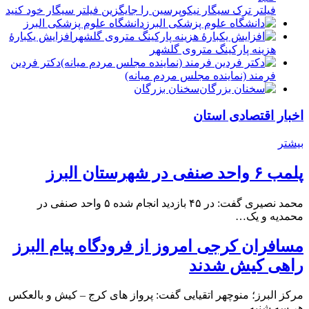
فیلتر ترک سیگار نیکوپرسین را جایگزین فیلتر سیگار خود کنید
دانشگاه علوم پزشکی البرز
افزایش یکبارۀ
هزینه پارکینگ متروی گلشهر
دكتر فردين
فرمند (نماينده مجلس مردم میانه)
سخنان بزرگان
اخبار اقتصادی استان
بیشتر
پلمب ۶ واحد صنفی در شهرستان البرز
محمد نصیری گفت: در ۴۵ بازدید انجام شده ۵ واحد صنفی در
محمدیه و یک…
مسافران کرجی امروز از فرودگاه پیام البرز
راهی کیش شدند
مرکز البرز؛ منوچهر اتقیایی گفت: پرواز های کرج – کیش و بالعکس
هر سه شنبه…