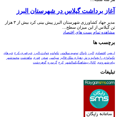
آغاز برداشت گیلاس در شهرستان البرز
مدیر جهاد کشاورزی شهرستان البرز پیش بینی کرد بیش از ۳ هزار
تن گیلاس از این میزان سطح…
مشاهده تمام پست های اقتصاد
برچسب ها
اربعین
اقتصادی
البرز
تابناك
توصیه-سلامتی
تکواندو
حوادث-البرز
خبرفوری-کرج
خبرهای
تکنولوڑی را بخوانید و ش
دهیاری ملک فالیز
سیاسی
صحن
فوری
ماهدشت
محمدشهر
پیام-شهروندی
کانال-پیشاهنگیکمالشهر
کرج
گرمدره
گوهردشت
تبلیغات