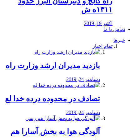
راه كالج و دبيرستان البرز حدود
۱۳۱۱ه ش
اکتبر 19, 2019
تماس با ما
خبرها
تمام اخبار
بازدید مدیران ارشد وزارت راه
دسامبر 24, 2019
تصادف در محدوده درده خدا لع
دسامبر 24, 2019
آلودگی هوا به بخش آسارا هم