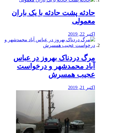
️حادثه پشت حادثه با یک باران
معمولی
اکتبر 22, 2019
مرگ دردناک بهروز در عباس
آباد محمدشهر و درخواست
عجیب همسرش
اکتبر 21, 2019