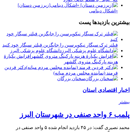
[زیرزمین دستان]
«اشکال دینامی
بیشترین بازدیدها پست
فیلتر ترک سیگار نیکوپرسین را جایگزین فیلتر سیگار خود کنید
دانشگاه علوم پزشکی البرز
افزایش یکبارۀ
هزینه پارکینگ متروی گلشهر
دكتر فردين
فرمند (نماينده مجلس مردم میانه)
سخنان بزرگان
اخبار اقتصادی استان
بیشتر
پلمب ۶ واحد صنفی در شهرستان البرز
محمد نصیری گفت: در ۴۵ بازدید انجام شده ۵ واحد صنفی در