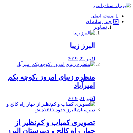
فصد
خون
صفحه اصلی
شرق
چند رسانه ای
تهران
تصاویر
خشکشویی
تصفیه
آب
البرز زیبا
طراحی
سایت
و
اکتبر 22, 2019
سئو
vip
منظره‌‌ زیبای امروز ،کوچه یکم
امیرآباد
اکتبر 21, 2019
️تصویری کمیاب و کم‌نظیر از
چهار راه كالج و دبيرستان البرز