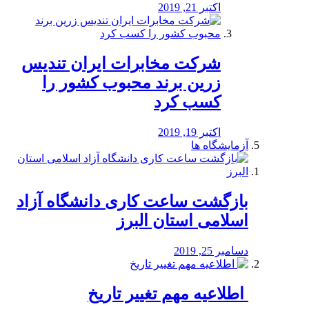
اکتبر 21, 2019
شرکت مخابرات ایران تندیس
زرین برند محبوب کشور را
کسب کرد
اکتبر 19, 2019
آزمایشگاه ها
بازگشت ساعت کاری دانشگاه آزاد
اسلامی استان البرز
دسامبر 25, 2019
️ اطلاعیه مهم تغییر تاریخ