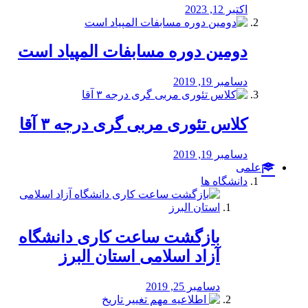
اکتبر 12, 2023
دومین دوره مسابفات المپیاد است
دسامبر 19, 2019
کلاس تئوری مربی گری درجه ۳ آقا
دسامبر 19, 2019
علمی
دانشگاه ها
بازگشت ساعت کاری دانشگاه
آزاد اسلامی استان البرز
دسامبر 25, 2019