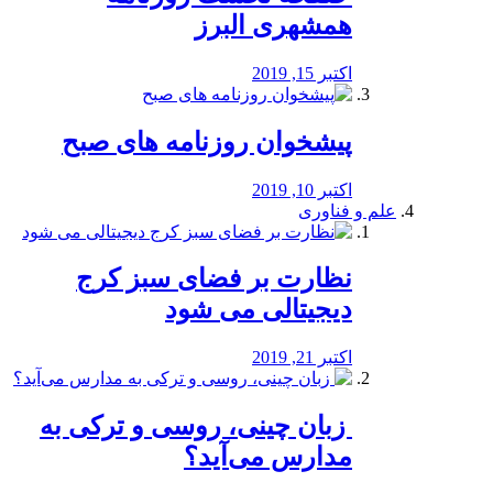
همشهری البرز
اکتبر 15, 2019
پیشخوان روزنامه های صبح
اکتبر 10, 2019
علم و فناوری
نظارت بر فضای سبز کرج
دیجیتالی می شود
اکتبر 21, 2019
️ زبان چینی، روسی و ترکی به
مدارس می‌آید؟