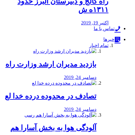
راه كالج و دبيرستان البرز حدود
۱۳۱۱ه ش
اکتبر 19, 2019
تماس با ما
خبرها
تمام اخبار
بازدید مدیران ارشد وزارت راه
دسامبر 24, 2019
تصادف در محدوده درده خدا لع
دسامبر 24, 2019
آلودگی هوا به بخش آسارا هم