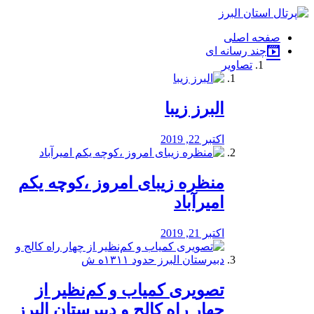
فصد
خون
صفحه اصلی
شرق
چند رسانه ای
تهران
تصاویر
خشکشویی
تصفیه
آب
البرز زیبا
طراحی
سایت
و
اکتبر 22, 2019
سئو
vip
منظره‌‌ زیبای امروز ،کوچه یکم
امیرآباد
اکتبر 21, 2019
️تصویری کمیاب و کم‌نظیر از
چهار راه كالج و دبيرستان البرز