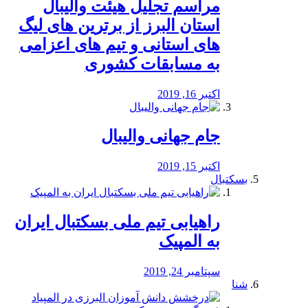
مراسم تجلیل هیئت والیبال
استان البرز از برترین های لیگ
های استانی و تیم های اعزامی
به مسابقات کشوری
اکتبر 16, 2019
جام جهانی والیبال
اکتبر 15, 2019
بسکتبال
راهیابی تیم ملی بسکتبال ایران
به المپیک
سپتامبر 24, 2019
شنا