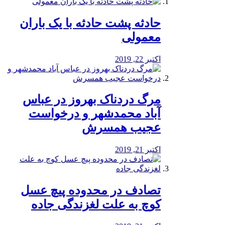
️حادثه پشت حادثه با یک باران
معمولی
اکتبر 22, 2019
مرگ دردناک بهروز در عباس
آباد محمدشهر و درخواست
عجیب همسرش
اکتبر 21, 2019
تصادف در محدوده پیچ عسل
کوچ به علت لغزندگی جاده