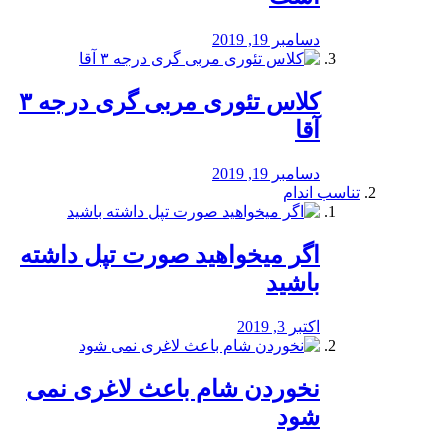
دسامبر 19, 2019
کلاس تئوری مربی گری درجه ۳
آقا
دسامبر 19, 2019
تناسب اندام
اگر میخواهید صورت تپل داشته
باشید
اکتبر 3, 2019
نخوردن شام باعث لاغری نمی
‌شود