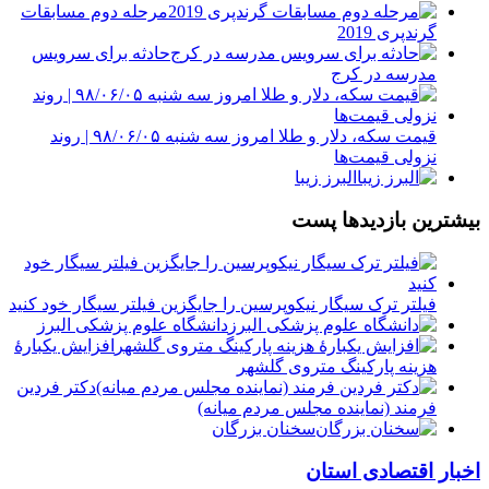
مرحله دوم مسابقات
گرندپری 2019
حادثه برای سرویس
مدرسه در کرج
قیمت سکه، دلار و طلا امروز سه شنبه ۹۸/۰۶/۰۵ | روند
نزولی قیمت‌ها
البرز زیبا
بیشترین بازدیدها پست
فیلتر ترک سیگار نیکوپرسین را جایگزین فیلتر سیگار خود کنید
دانشگاه علوم پزشکی البرز
افزایش یکبارۀ
هزینه پارکینگ متروی گلشهر
دكتر فردين
فرمند (نماينده مجلس مردم میانه)
سخنان بزرگان
اخبار اقتصادی استان