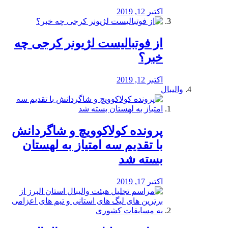
اکتبر 12, 2019
از فوتبالیست لژیونر کرجی چه
خبر؟
اکتبر 12, 2019
والیبال
پرونده کولاکوویچ و شاگردانش
با تقدیم سه امتیاز به لهستان
بسته شد
اکتبر 17, 2019