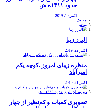
حدود ۱۳۱۱ه ش
اکتبر 19, 2019
موزیک
ویدئو
البرز زیبا
اکتبر 22, 2019
منظره‌‌ زیبای امروز ،کوچه یکم
امیرآباد
اکتبر 21, 2019
️تصویری کمیاب و کم‌نظیر از چهار