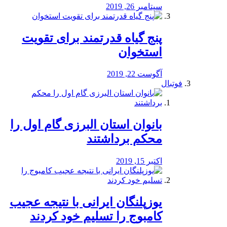
سپتامبر 26, 2019
پنج گیاه قدرتمند برای تقویت
استخوان
آگوست 22, 2019
فوتبال
بانوان استان البرزی گام اول را
محكم برداشتند
اکتبر 15, 2019
یوزپلنگان ایرانی با نتیجه عجیب
کامبوج را تسلیم خود کردند