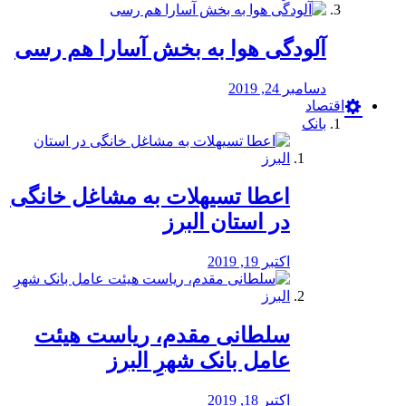
آلودگی هوا به بخش آسارا هم رسی
دسامبر 24, 2019
اقتصاد
بانک
️اعطا تسیهلات به مشاغل خانگی
در استان البرز
اکتبر 19, 2019
سلطانی مقدم، ریاست هیئت
عامل بانک شهرِ البرز
اکتبر 18, 2019