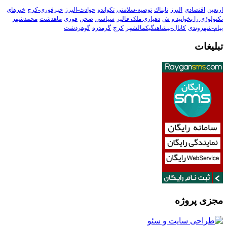
اربعین
اقتصادی
البرز
تابناك
توصیه-سلامتی
تکواندو
حوادث-البرز
خبرفوری-کرج
خبرهای
تکنولوڑی را بخوانید و ش
دهیاری ملک فالیز
سیاسی
صحن
فوری
ماهدشت
محمدشهر
پیام-شهروندی
کانال-پیشاهنگیکمالشهر
کرج
گرمدره
گوهردشت
تبلیغات
مجزی پروژه