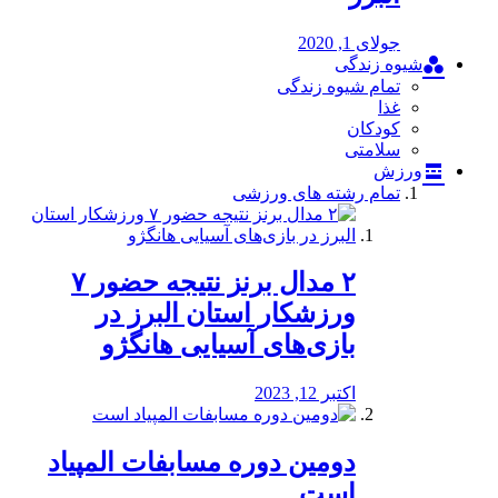
جولای 1, 2020
شیوه زندگی
تمام شیوه زندگی
غذا
کودکان
سلامتی
ورزش
تمام رشته های ورزشی
۲ مدال برنز نتیجه حضور ۷
ورزشکار استان البرز در
بازی‌های آسیایی هانگژو
اکتبر 12, 2023
دومین دوره مسابفات المپیاد
است