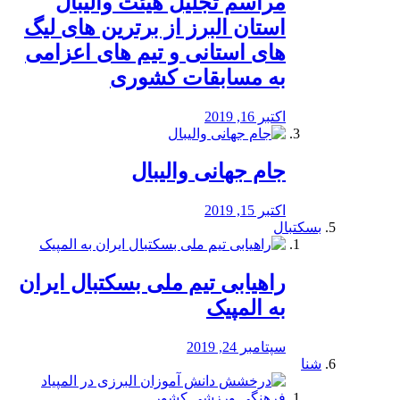
مراسم تجلیل هیئت والیبال
استان البرز از برترین های لیگ
های استانی و تیم های اعزامی
به مسابقات کشوری
اکتبر 16, 2019
جام جهانی والیبال
اکتبر 15, 2019
بسکتبال
راهیابی تیم ملی بسکتبال ایران
به المپیک
سپتامبر 24, 2019
شنا