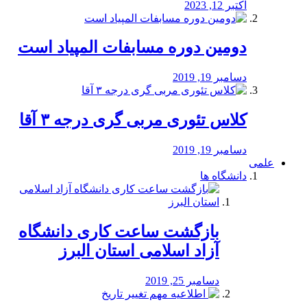
اکتبر 12, 2023
دومین دوره مسابفات المپیاد است
دسامبر 19, 2019
کلاس تئوری مربی گری درجه ۳ آقا
دسامبر 19, 2019
علمی
دانشگاه ها
بازگشت ساعت کاری دانشگاه
آزاد اسلامی استان البرز
دسامبر 25, 2019