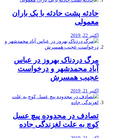
️حادثه پشت حادثه با یک باران
معمولی
اکتبر 22, 2019
مرگ دردناک بهروز در عباس
آباد محمدشهر و درخواست
عجیب همسرش
اکتبر 21, 2019
تصادف در محدوده پیچ عسل
کوچ به علت لغزندگی جاده
اکتبر 21, 2019