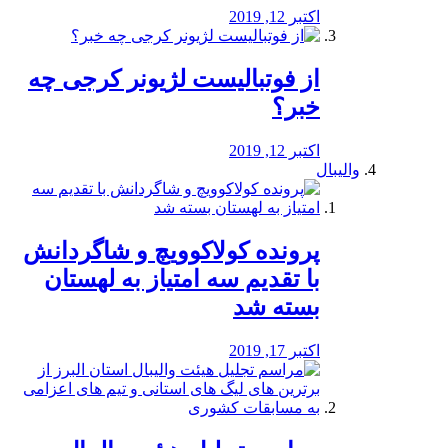
اکتبر 12, 2019
از فوتبالیست لژیونر کرجی چه
خبر؟
اکتبر 12, 2019
والیبال
پرونده کولاکوویچ و شاگردانش
با تقدیم سه امتیاز به لهستان
بسته شد
اکتبر 17, 2019