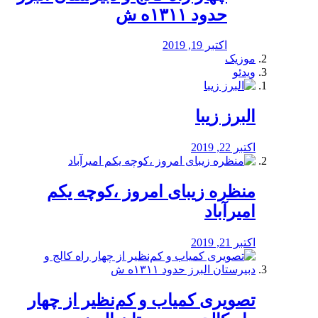
حدود ۱۳۱۱ه ش
اکتبر 19, 2019
موزیک
ویدئو
البرز زیبا
اکتبر 22, 2019
منظره‌‌ زیبای امروز ،کوچه یکم
امیرآباد
اکتبر 21, 2019
️تصویری کمیاب و کم‌نظیر از چهار