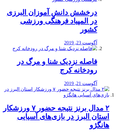
درخشش دانش آموزان البرزی
در المپیاد فرهنگی ورزشی
کشور
آگوست 23, 2019
️فاصله نزدیک شنا و مرگ در
رودخانه کرج
آگوست 21, 2019
۲ مدال برنز نتیجه حضور ۷ ورزشکار
استان البرز در بازی‌های آسیایی
هانگژو