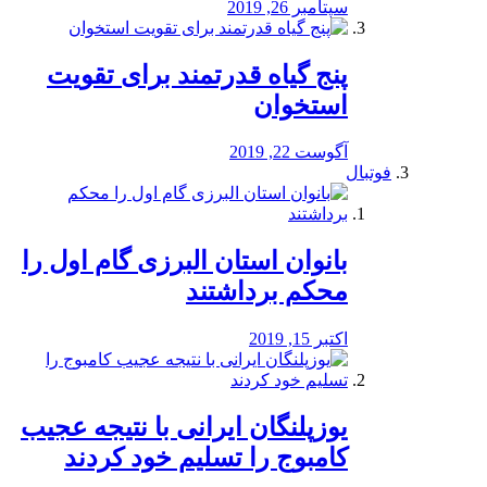
سپتامبر 26, 2019
پنج گیاه قدرتمند برای تقویت
استخوان
آگوست 22, 2019
فوتبال
بانوان استان البرزی گام اول را
محكم برداشتند
اکتبر 15, 2019
یوزپلنگان ایرانی با نتیجه عجیب
کامبوج را تسلیم خود کردند