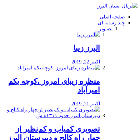
فصد
خون
صفحه اصلی
شرق
چند رسانه ای
تهران
تصاویر
خشکشویی
تصفیه
آب
البرز زیبا
طراحی
سایت
و
اکتبر 22, 2019
سئو
vip
منظره‌‌ زیبای امروز ،کوچه یکم
امیرآباد
اکتبر 21, 2019
️تصویری کمیاب و کم‌نظیر از
چهار راه كالج و دبيرستان البرز