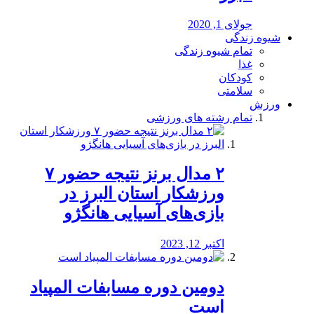
جولای 1, 2020
شیوه زندگی
تمام شیوه زندگی
غذا
کودکان
سلامتی
ورزش
تمام رشته های ورزشی
۲ مدال برنز نتیجه حضور ۷
ورزشکار استان البرز در
بازی‌های آسیایی هانگژو
اکتبر 12, 2023
دومین دوره مسابفات المپیاد
است