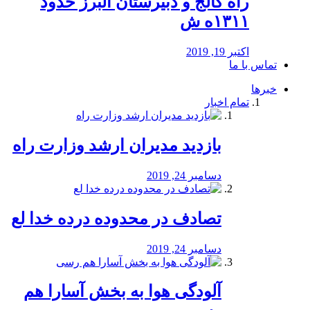
راه كالج و دبيرستان البرز حدود
۱۳۱۱ه ش
اکتبر 19, 2019
تماس با ما
خبرها
تمام اخبار
بازدید مدیران ارشد وزارت راه
دسامبر 24, 2019
تصادف در محدوده درده خدا لع
دسامبر 24, 2019
آلودگی هوا به بخش آسارا هم