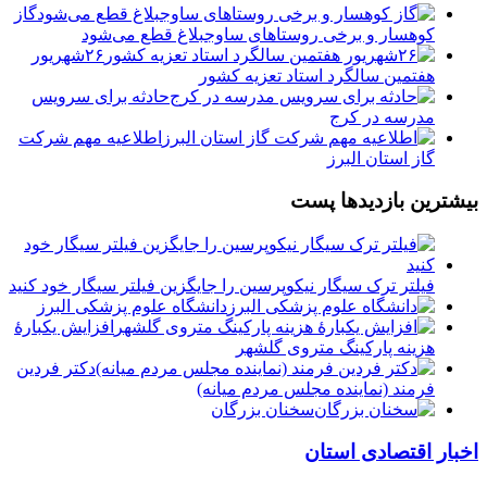
گاز
کوهسار و برخی روستاهای ساوجبلاغ قطع می‌شود
۲۶شهریور
هفتمین سالگرد استاد تعزیه کشور
حادثه برای سرویس
مدرسه در کرج
️اطلاعیه مهم شرکت
گاز استان البرز
بیشترین بازدیدها پست
فیلتر ترک سیگار نیکوپرسین را جایگزین فیلتر سیگار خود کنید
دانشگاه علوم پزشکی البرز
افزایش یکبارۀ
هزینه پارکینگ متروی گلشهر
دكتر فردين
فرمند (نماينده مجلس مردم میانه)
سخنان بزرگان
اخبار اقتصادی استان