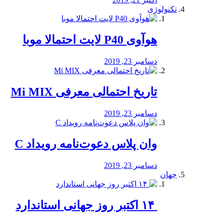
تکنولوژی
هوآوی P40 لایت احتمالا موبا
دسامبر 23, 2019
تاریخ احتمالی معرفی Mi MIX
دسامبر 23, 2019
وان پلاس دعوت‌نامه رویداد C
دسامبر 23, 2019
جهان
‏ ۱۴ اکتبر روز جهانی استاندارد