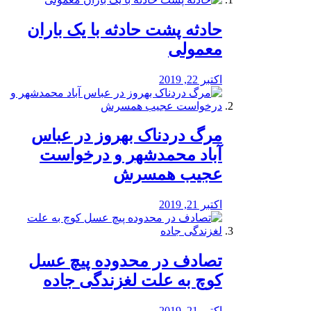
️حادثه پشت حادثه با یک باران
معمولی
اکتبر 22, 2019
مرگ دردناک بهروز در عباس
آباد محمدشهر و درخواست
عجیب همسرش
اکتبر 21, 2019
تصادف در محدوده پیچ عسل
کوچ به علت لغزندگی جاده
اکتبر 21, 2019