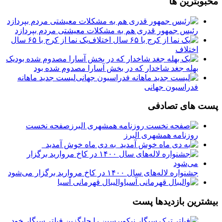
محبوبترین ها
رئیس جمهور قدری هم به مشکلات معیشتی مردم بپردازد
یک نما از کرج با ۶۵ سال
اختلاف
یک
بهله جغد شاخدار که در بخش آسارا مصدوم شده بود
لیست جدید ماهانه
فدراسیون جهانی
پست های تصادفی
️صفحه نخست
روزنامه‌ همشهری البرز
به دی ماه خوش آمدید ️ ️
جشنواره لاله‌های سال ۱۴۰۰ در کاخ مروارید برگزار می‌شود
والیبال قهرمانی آسیا
بیشترین بازدیدها پست