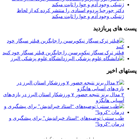
دکتر جورجیا پردوم اسنادی را منتشر کرده که از لحاظ
ژنتیکی وجود آدم و حوا را ثابت میکند
پست های پربازدید
فیلتر ترک سیگار نیکوپرسین را جایگزین فیلتر سیگار خود کنید
دانشگاه علوم پزشکی البرز
پستهای اخیر
۲ مدال برنز نتیجه حضور ۷ ورزشکار استان البرز در بازی‌های
آسیایی هانگژو
طب سنتی| توصیه‌‌های “استاد خیراندیش” برای پیشگیری و
درمان “کرونا”