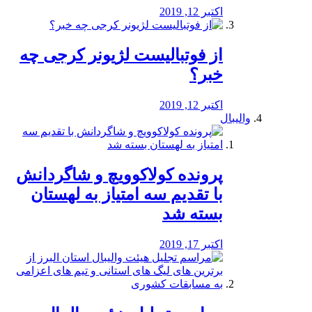
اکتبر 12, 2019
از فوتبالیست لژیونر کرجی چه
خبر؟
اکتبر 12, 2019
والیبال
پرونده کولاکوویچ و شاگردانش
با تقدیم سه امتیاز به لهستان
بسته شد
اکتبر 17, 2019