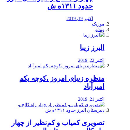
حدود ۱۳۱۱ه ش
اکتبر 19, 2019
موزیک
ویدئو
البرز زیبا
اکتبر 22, 2019
منظره‌‌ زیبای امروز ،کوچه یکم
امیرآباد
اکتبر 21, 2019
️تصویری کمیاب و کم‌نظیر از چهار