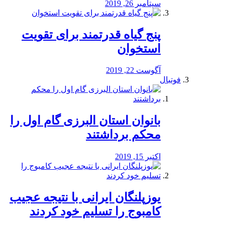
سپتامبر 26, 2019
پنج گیاه قدرتمند برای تقویت
استخوان
آگوست 22, 2019
فوتبال
بانوان استان البرزی گام اول را
محكم برداشتند
اکتبر 15, 2019
یوزپلنگان ایرانی با نتیجه عجیب
کامبوج را تسلیم خود کردند