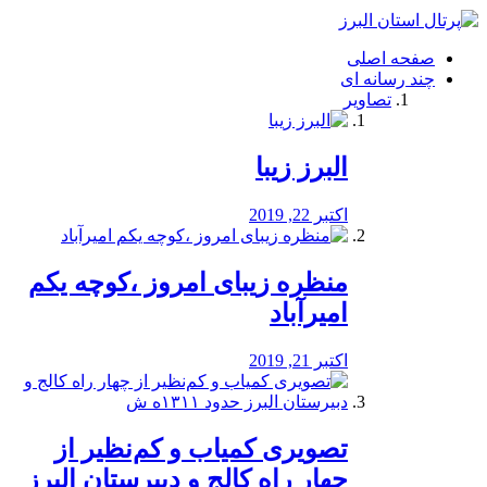
فصد
خون
صفحه اصلی
شرق
چند رسانه ای
تهران
تصاویر
خشکشویی
تصفیه
آب
البرز زیبا
طراحی
سایت
و
اکتبر 22, 2019
سئو
vip
منظره‌‌ زیبای امروز ،کوچه یکم
امیرآباد
اکتبر 21, 2019
️تصویری کمیاب و کم‌نظیر از
چهار راه كالج و دبيرستان البرز