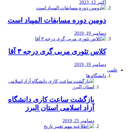
اکتبر 12, 2023
دومین دوره مسابفات المپیاد است
دسامبر 19, 2019
کلاس تئوری مربی گری درجه ۳ آقا
دسامبر 19, 2019
علمی
دانشگاه ها
بازگشت ساعت کاری دانشگاه
آزاد اسلامی استان البرز
دسامبر 25, 2019