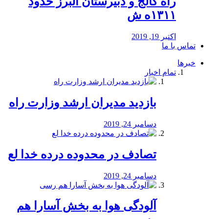
راه كالج و دبيرستان البرز حدود
۱۳۱۱ه ش
اکتبر 19, 2019
تماس با ما
خبرها
تمام اخبار
بازدید مدیران ارشد وزارت راه
دسامبر 24, 2019
تصادف در محدوده درده خدا لع
دسامبر 24, 2019
آلودگی هوا به بخش آسارا هم