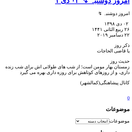
امروز دوشنبہ ↯ ️ ٠٢ دی ١
امروز دوشنبہ ↯
️ ٠٢ دی ١٣٩۸
٢۶ ربیع الثانی ١۴۴١
٢٢ دسامبر ۲۰۱۹
ذکر روز
یا قاضی الحاجات
حدیث روز
زمستان بهار مومن است؛ از شب های طولانی اش برای شب زنده
داری، و از روزهای کوتاهش برای روزه داری بهره می گیرد
کانال پیشاهنگی(کمالشهر)
0
موضوعات
موضوعات