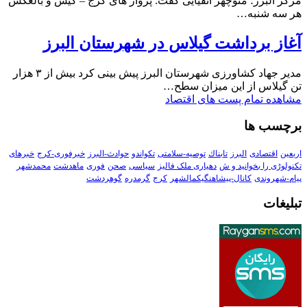
مرکز البرز؛ منوچهر اتقیایی گفت: پرواز های کرج – کیش و بالعکس
هر سه شنبه…
آغاز برداشت گیلاس در شهرستان البرز
مدیر جهاد کشاورزی شهرستان البرز پیش بینی کرد بیش از ۳ هزار
تن گیلاس از این میزان سطح…
مشاهده تمام پست های اقتصاد
برچسب ها
اربعین
اقتصادی
البرز
تابناك
توصیه-سلامتی
تکواندو
حوادث-البرز
خبرفوری-کرج
خبرهای
تکنولوڑی را بخوانید و ش
دهیاری ملک فالیز
سیاسی
صحن
فوری
ماهدشت
محمدشهر
پیام-شهروندی
کانال-پیشاهنگیکمالشهر
کرج
گرمدره
گوهردشت
تبلیغات