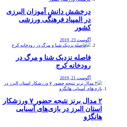
درخشش دانش آموزان البرزی
در المپیاد فرهنگی ورزشی
کشور
آگوست 23, 2019
️فاصله نزدیک شنا و مرگ در
رودخانه کرج
آگوست 21, 2019
۲ مدال برنز نتیجه حضور ۷ ورزشکار
استان البرز در بازی‌های آسیایی
هانگژو