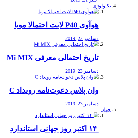
تکنولوژی
هوآوی P40 لایت احتمالا موبا
دسامبر 23, 2019
تاریخ احتمالی معرفی Mi MIX
دسامبر 23, 2019
وان پلاس دعوت‌نامه رویداد C
دسامبر 23, 2019
جهان
‏ ۱۴ اکتبر روز جهانی استاندارد