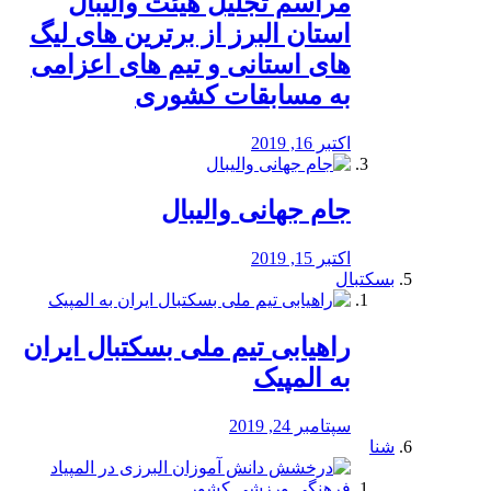
مراسم تجلیل هیئت والیبال
استان البرز از برترین های لیگ
های استانی و تیم های اعزامی
به مسابقات کشوری
اکتبر 16, 2019
جام جهانی والیبال
اکتبر 15, 2019
بسکتبال
راهیابی تیم ملی بسکتبال ایران
به المپیک
سپتامبر 24, 2019
شنا