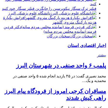
فیلتر ترک سیگار نیکوپرسین را جایگزین فیلتر سیگار خود کنید
دانشگاه علوم پزشکی البرز
افزایش یکبارۀ
هزینه پارکینگ متروی گلشهر
دكتر فردين
فرمند (نماينده مجلس مردم میانه)
سخنان بزرگان
اخبار اقتصادی استان
بیشتر
پلمب ۶ واحد صنفی در شهرستان البرز
محمد نصیری گفت: در ۴۵ بازدید انجام شده ۵ واحد صنفی در
محمدیه و یک…
مسافران کرجی امروز از فرودگاه پیام البرز
راهی کیش شدند