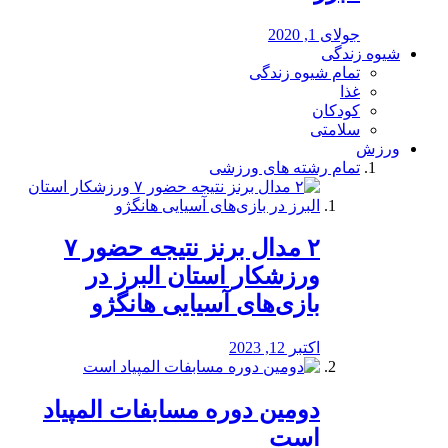
جولای 1, 2020
شیوه زندگی
تمام شیوه زندگی
غذا
کودکان
سلامتی
ورزش
تمام رشته های ورزشی
۲ مدال برنز نتیجه حضور ۷
ورزشکار استان البرز در
بازی‌های آسیایی هانگژو
اکتبر 12, 2023
دومین دوره مسابفات المپیاد
است