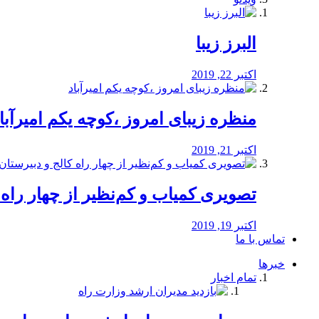
البرز زیبا
اکتبر 22, 2019
منظره‌‌ زیبای امروز ،کوچه یکم امیرآبا
اکتبر 21, 2019
️تصویری کمیاب و کم‌نظیر از چهار راه كالج
اکتبر 19, 2019
تماس با ما
خبرها
تمام اخبار