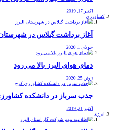
اکتبر 17, 2019
کشاورزی
آغاز برداشت گیلاس در شهرستان 
جولای 1, 2020
دمای هوای البرز بالا می رود
ژوئن 25, 2020
جذب سرباز در دانشکده کشاورز
اکتبر 21, 2019
انرژی