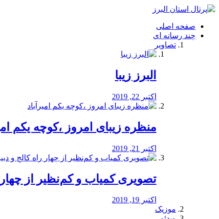
فصد
خون
صفحه اصلی
شرق
چند رسانه ای
تهران
تصاویر
خشکشویی
تصفیه
آب
البرز زیبا
طراحی
سایت
و
اکتبر 22, 2019
سئو
vip
منظره‌‌ زیبای امروز ،کوچه یکم امی
اکتبر 21, 2019
️تصویری کمیاب و کم‌نظیر از چهار راه 
اکتبر 19, 2019
موزیک
ویدئو