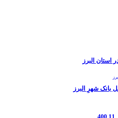
 استان البرز
بانک شهرِ البرز
4