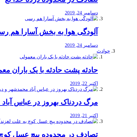
دسامبر 24, 2019
آلودگی هوا به بخش آسارا هم ر
دسامبر 24, 2019
حوادث
️حادثه پشت حادثه با یک باران مع
اکتبر 22, 2019
مرگ دردناک بهروز در عباس آب
اکتبر 21, 2019
تصادف در محدوده پیچ عسل کوچ 