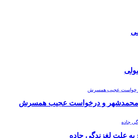
سی
مولی
اد محمدشهر و درخواست عجیب همسرش
به علت لغزندگی جاده