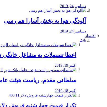
دسامبر 24, 2019
آلودگی هوا به بخش آسارا هم رسی
دسامبر 24, 2019
اقتصاد
بانک
️اعطا تسیهلات به مشاغل خانگی در
اکتبر 19, 2019
سلطانی مقدم، ریاست هیئت عامل 
اکتبر 18, 2019
تکرار قیمت چهارشنبه فروش دلار 11 00