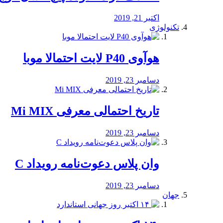
اکتبر 21, 2019
تکنولوژی
هوآوی P40 لایت احتمالا موبا
دسامبر 23, 2019
تاریخ احتمالی معرفی Mi MIX
دسامبر 23, 2019
وان پلاس دعوت‌نامه رویداد C
دسامبر 23, 2019
جهان