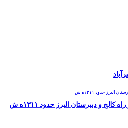
رآباد
كالج و دبيرستان البرز حدود ۱۳۱۱ه ش