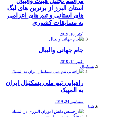
مراسم تجلیل هیئت والیبال
استان البرز از برترین های لیگ
های استانی و تیم های اعزامی
به مسابقات کشوری
اکتبر 16, 2019
جام جهانی والیبال
اکتبر 15, 2019
بسکتبال
راهیابی تیم ملی بسکتبال ایران
به المپیک
سپتامبر 24, 2019
شنا