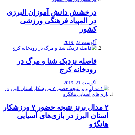
درخشش دانش آموزان البرزی
در المپیاد فرهنگی ورزشی
کشور
آگوست 23, 2019
️فاصله نزدیک شنا و مرگ در
رودخانه کرج
آگوست 21, 2019
۲ مدال برنز نتیجه حضور ۷ ورزشکار
استان البرز در بازی‌های آسیایی
هانگژو