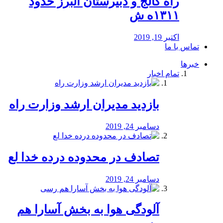
راه كالج و دبيرستان البرز حدود
۱۳۱۱ه ش
اکتبر 19, 2019
تماس با ما
خبرها
تمام اخبار
بازدید مدیران ارشد وزارت راه
دسامبر 24, 2019
تصادف در محدوده درده خدا لع
دسامبر 24, 2019
آلودگی هوا به بخش آسارا هم