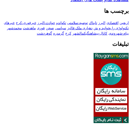
برچسب ها
اربعین
اقتصادی
البرز
تابناك
توصیه-سلامتی
تکواندو
حوادث-البرز
خبرفوری-کرج
خبرهای
تکنولوڑی را بخوانید و ش
دهیاری ملک فالیز
سیاسی
صحن
فوری
ماهدشت
محمدشهر
پیام-شهروندی
کانال-پیشاهنگیکمالشهر
کرج
گرمدره
گوهردشت
تبلیغات