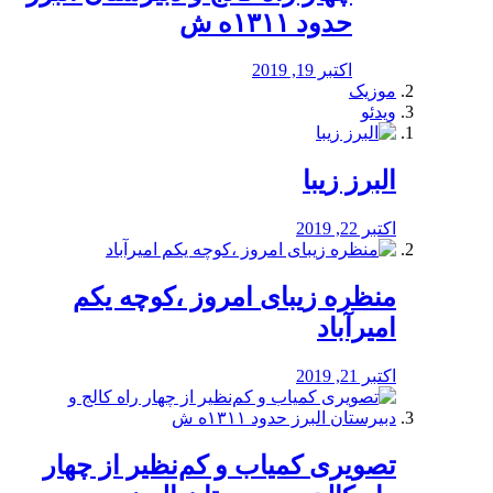
حدود ۱۳۱۱ه ش
اکتبر 19, 2019
موزیک
ویدئو
البرز زیبا
اکتبر 22, 2019
منظره‌‌ زیبای امروز ،کوچه یکم
امیرآباد
اکتبر 21, 2019
️تصویری کمیاب و کم‌نظیر از چهار