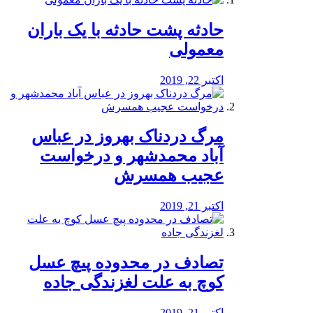
️حادثه پشت حادثه با یک باران
معمولی
اکتبر 22, 2019
مرگ دردناک بهروز در عباس
آباد محمدشهر و درخواست
عجیب همسرش
اکتبر 21, 2019
تصادف در محدوده پیچ عسل
کوچ به علت لغزندگی جاده
اکتبر 21, 2019