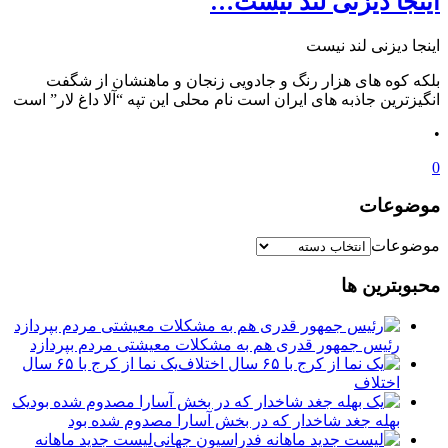
اینجا دیزنی لند نیست…
اینجا دیزنی لند نیست
بلکه کوه های هزار رنگ و جادویی زنجان و ماهنشان از شگفت
انگیزترین جاذبه های ایران است نام محلی این تپه “آلا داغ لار” است
•
0
موضوعات
موضوعات
محبوبترین ها
رئیس جمهور قدری هم به مشکلات معیشتی مردم بپردازد
یک نما از کرج با ۶۵ سال
اختلاف
یک
بهله جغد شاخدار که در بخش آسارا مصدوم شده بود
لیست جدید ماهانه