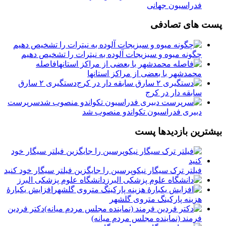
فدراسیون جهانی
پست های تصادفی
چگونه میوه و سبزیجات آلوده به نیترات را تشخیص دهیم
فاصله
محمدشهر با بعضی از مراکز استانها
دستگیری ۲ سارق
سابقه دار در کرج
سرپرست
دبیری فدراسیون تکواندو منصوب شد
بیشترین بازدیدها پست
فیلتر ترک سیگار نیکوپرسین را جایگزین فیلتر سیگار خود کنید
دانشگاه علوم پزشکی البرز
افزایش یکبارۀ
هزینه پارکینگ متروی گلشهر
دكتر فردين
فرمند (نماينده مجلس مردم میانه)