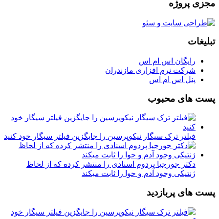
مجزی پروژه
تبلیغات
رایگان اس ام اس
شرکت نرم افزاری مازندران
پنل اس ام اس
پست های محبوب
فیلتر ترک سیگار نیکوپرسین را جایگزین فیلتر سیگار خود کنید
دکتر جورجیا پردوم اسنادی را منتشر کرده که از لحاظ
ژنتیکی وجود آدم و حوا را ثابت میکند
پست های پربازدید