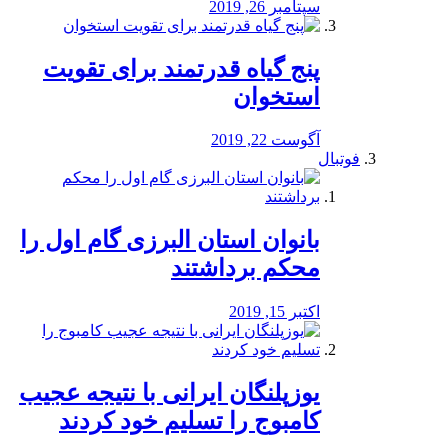
سپتامبر 26, 2019
پنج گیاه قدرتمند برای تقویت
استخوان
آگوست 22, 2019
فوتبال
بانوان استان البرزی گام اول را
محكم برداشتند
اکتبر 15, 2019
یوزپلنگان ایرانی با نتیجه عجیب
کامبوج را تسلیم خود کردند