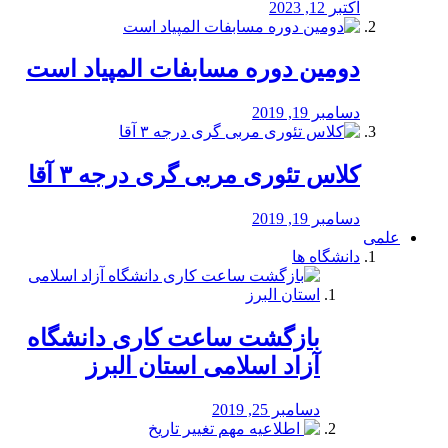
اکتبر 12, 2023
دومین دوره مسابفات المپیاد است
دسامبر 19, 2019
کلاس تئوری مربی گری درجه ۳ آقا
دسامبر 19, 2019
علمی
دانشگاه ها
بازگشت ساعت کاری دانشگاه
آزاد اسلامی استان البرز
دسامبر 25, 2019