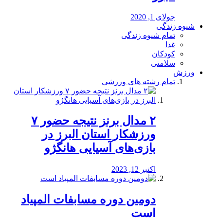
جولای 1, 2020
شیوه زندگی
تمام شیوه زندگی
غذا
کودکان
سلامتی
ورزش
تمام رشته های ورزشی
۲ مدال برنز نتیجه حضور ۷
ورزشکار استان البرز در
بازی‌های آسیایی هانگژو
اکتبر 12, 2023
دومین دوره مسابفات المپیاد
است