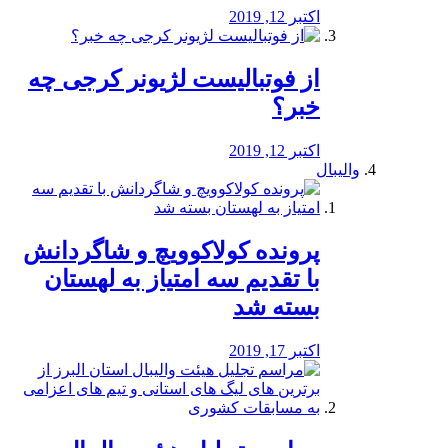
اکتبر 12, 2019
از فوتبالیست لژیونر کرجی چه
خبر؟
اکتبر 12, 2019
والیبال
پرونده کولاکوویچ و شاگردانش
با تقدیم سه امتیاز به لهستان
بسته شد
اکتبر 17, 2019