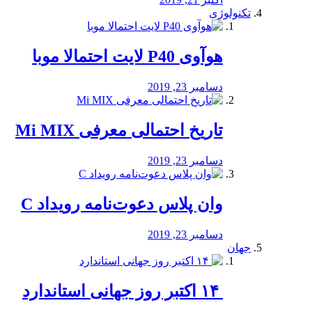
تکنولوژی
هوآوی P40 لایت احتمالا موبا
دسامبر 23, 2019
تاریخ احتمالی معرفی Mi MIX
دسامبر 23, 2019
وان پلاس دعوت‌نامه رویداد C
دسامبر 23, 2019
جهان
‏ ۱۴ اکتبر روز جهانی استاندارد