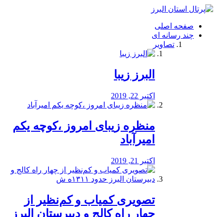
فصد
خون
صفحه اصلی
شرق
چند رسانه ای
تهران
تصاویر
خشکشویی
تصفیه
آب
البرز زیبا
طراحی
سایت
و
اکتبر 22, 2019
سئو
vip
منظره‌‌ زیبای امروز ،کوچه یکم
امیرآباد
اکتبر 21, 2019
️تصویری کمیاب و کم‌نظیر از
چهار راه كالج و دبيرستان البرز