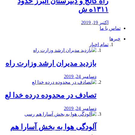
راه كالج و دبيرستان البرز حدود
۱۳۱۱ه ش
اکتبر 19, 2019
تماس با ما
خبرها
تمام اخبار
بازدید مدیران ارشد وزارت راه
دسامبر 24, 2019
تصادف در محدوده درده خدا لع
دسامبر 24, 2019
آلودگی هوا به بخش آسارا هم