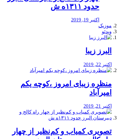
حدود ۱۳۱۱ه ش
اکتبر 19, 2019
موزیک
ویدئو
البرز زیبا
اکتبر 22, 2019
منظره‌‌ زیبای امروز ،کوچه یکم
امیرآباد
اکتبر 21, 2019
️تصویری کمیاب و کم‌نظیر از چهار