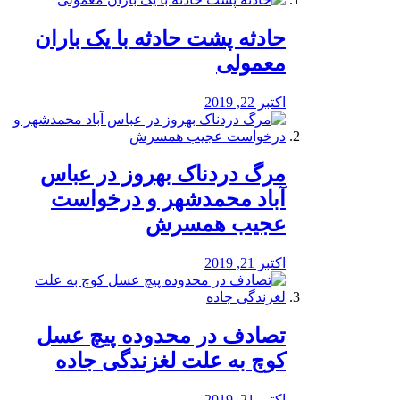
️حادثه پشت حادثه با یک باران
معمولی
اکتبر 22, 2019
مرگ دردناک بهروز در عباس
آباد محمدشهر و درخواست
عجیب همسرش
اکتبر 21, 2019
تصادف در محدوده پیچ عسل
کوچ به علت لغزندگی جاده
اکتبر 21, 2019