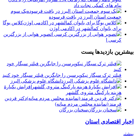
پیام های کمکی نجات داد
یک سوم
جمعیت استان البرز در بافت فرسوده
کلاس یوگا
برای بانوان کمالشهر در اکادمی اوژن
تصویر هوایی از بزرگترین
کرسی ا
بیشترین بازدیدها پست
فیلتر ترک سیگار نیکوپرسین را جایگزین فیلتر سیگار خود کنید
دانشگاه علوم پزشکی البرز
افزایش یکبارۀ
هزینه پارکینگ متروی گلشهر
دكتر فردين
فرمند (نماينده مجلس مردم میانه)
سخنان بزرگان
اخبار اقتصادی استان
بیشتر