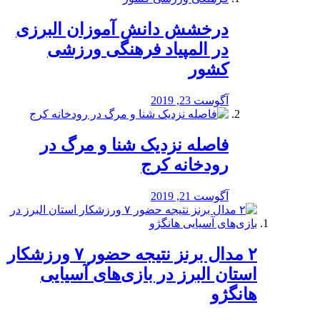
درخشش دانش آموزان البرزی
در المپیاد فرهنگی ورزشی
کشور
آگوست 23, 2019
️فاصله نزدیک شنا و مرگ در
رودخانه کرج
آگوست 21, 2019
۲ مدال برنز نتیجه حضور ۷ ورزشکار
استان البرز در بازی‌های آسیایی
هانگژو