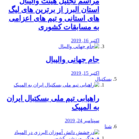
مراسم تجلیل هیئت والیبال
استان البرز از برترین های لیگ
های استانی و تیم های اعزامی
به مسابقات کشوری
اکتبر 16, 2019
جام جهانی والیبال
اکتبر 15, 2019
بسکتبال
راهیابی تیم ملی بسکتبال ایران
به المپیک
سپتامبر 24, 2019
شنا