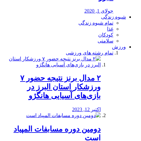
جولای 1, 2020
شیوه زندگی
تمام شیوه زندگی
غذا
کودکان
سلامتی
ورزش
تمام رشته های ورزشی
۲ مدال برنز نتیجه حضور ۷
ورزشکار استان البرز در
بازی‌های آسیایی هانگژو
اکتبر 12, 2023
دومین دوره مسابفات المپیاد
است