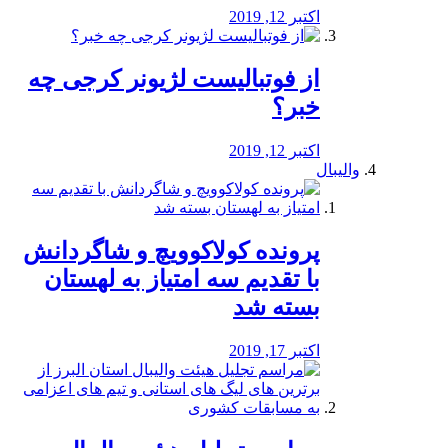
اکتبر 12, 2019
از فوتبالیست لژیونر کرجی چه
خبر؟
اکتبر 12, 2019
والیبال
پرونده کولاکوویچ و شاگردانش
با تقدیم سه امتیاز به لهستان
بسته شد
اکتبر 17, 2019