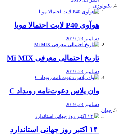
تکنولوژی
هوآوی P40 لایت احتمالا موبا
دسامبر 23, 2019
تاریخ احتمالی معرفی Mi MIX
دسامبر 23, 2019
وان پلاس دعوت‌نامه رویداد C
دسامبر 23, 2019
جهان
‏ ۱۴ اکتبر روز جهانی استاندارد