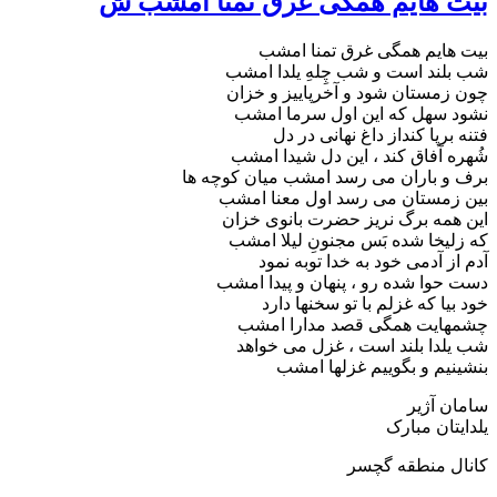
بیت هایم همگی غرق تمنا امشب ش
بیت هایم همگی غرق تمنا امشب
شب بلند است و شب چِلهِ یلدا امشب
چون زمستان شود و آخرپاییز و خزان
نشود سهل که این اول سرما امشب
فتنه برپا کنداز داغ نهانی در دل
شُهره آفاق کند ، این دل شیدا امشب
برف و باران می رسد امشب میان کوچه ها
بین زمستان می رسد اول معنا امشب
این همه برگ نریز حضرت بانوی خزان
که زلیخا شده بَس مجنونِ لیلا امشب
آدم از آدمی خود به خدا توبه نمود
دست حوا شده رو ، پنهان و پیدا امشب
خود بیا که غزلم با تو سخنها دارد
چشمهایت همگی قصد مدارا امشب
شب یلدا بلند است ، غزل می خواهد
بنشینیم و بگوییم غزلها امشب
سامان آژیر
یلدایتان مبارک
کانال منطقه گچسر