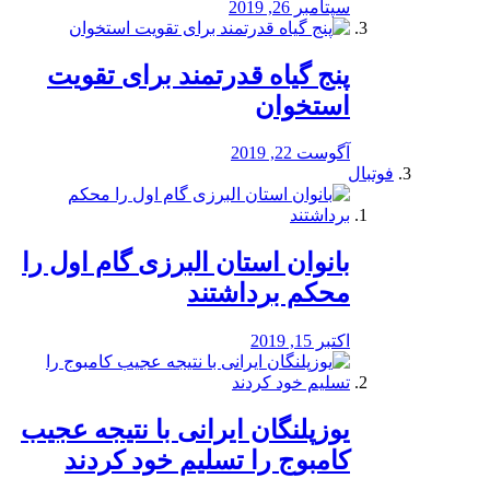
سپتامبر 26, 2019
پنج گیاه قدرتمند برای تقویت
استخوان
آگوست 22, 2019
فوتبال
بانوان استان البرزی گام اول را
محكم برداشتند
اکتبر 15, 2019
یوزپلنگان ایرانی با نتیجه عجیب
کامبوج را تسلیم خود کردند