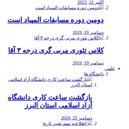
اکتبر 12, 2023
دومین دوره مسابفات المپیاد است
دسامبر 19, 2019
کلاس تئوری مربی گری درجه ۳ آقا
دسامبر 19, 2019
علمی
دانشگاه ها
بازگشت ساعت کاری دانشگاه
آزاد اسلامی استان البرز
دسامبر 25, 2019