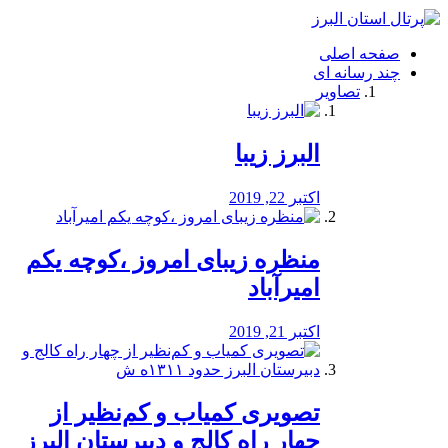
فصد
خون
صفحه اصلی
شرق
چند رسانه ای
تهران
تصاویر
خشکشویی
تصفیه
آب
البرز زیبا
طراحی
سایت
و
اکتبر 22, 2019
سئو
vip
منظره‌‌ زیبای امروز ،کوچه یکم
امیرآباد
اکتبر 21, 2019
️تصویری کمیاب و کم‌نظیر از
چهار راه كالج و دبيرستان البرز