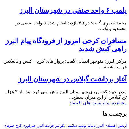
پلمب ۶ واحد صنفی در شهرستان البرز
محمد نصیری گفت: در ۴۵ بازدید انجام شده ۵ واحد صنفی در
محمدیه و یک…
مسافران کرجی امروز از فرودگاه پیام البرز
راهی کیش شدند
مرکز البرز؛ منوچهر اتقیایی گفت: پرواز های کرج – کیش و بالعکس
هر سه شنبه…
آغاز برداشت گیلاس در شهرستان البرز
مدیر جهاد کشاورزی شهرستان البرز پیش بینی کرد بیش از ۳ هزار
تن گیلاس از این میزان سطح…
مشاهده تمام پست های اقتصاد
برچسب ها
اربعین
اقتصادی
البرز
تابناك
توصیه-سلامتی
تکواندو
حوادث-البرز
خبرفوری-کرج
خبرهای