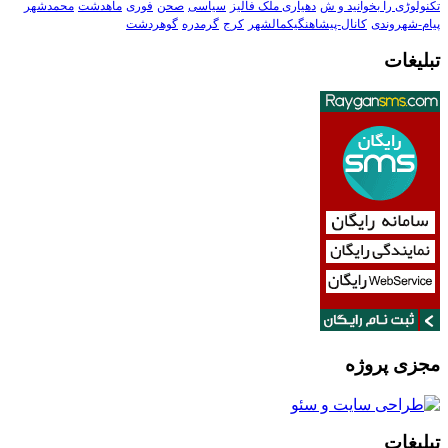
تکنولوڑی را بخوانید و ش
دهیاری ملک فالیز
سیاسی
صحن
فوری
ماهدشت
محمدشهر
پیام-شهروندی
کانال-پیشاهنگیکمالشهر
کرج
گرمدره
گوهردشت
تبلیغات
مجزی پروژه
تبلیغات