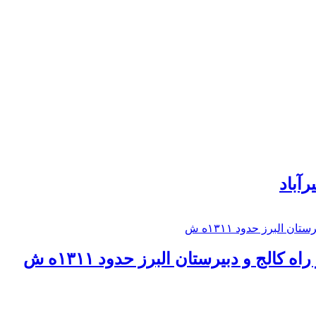
رآباد
كالج و دبيرستان البرز حدود ۱۳۱۱ه ش