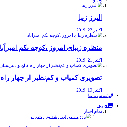
البرز زیبا
اکتبر 22, 2019
منظره‌‌ زیبای امروز ،کوچه یکم امیرآبا
اکتبر 21, 2019
️تصویری کمیاب و کم‌نظیر از چهار راه كالج
اکتبر 19, 2019
تماس با ما
خبرها
تمام اخبار