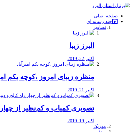
فصد
خون
صفحه اصلی
شرق
چند رسانه ای
تهران
تصاویر
خشکشویی
تصفیه
آب
البرز زیبا
طراحی
سایت
و
اکتبر 22, 2019
سئو
vip
منظره‌‌ زیبای امروز ،کوچه یکم امی
اکتبر 21, 2019
️تصویری کمیاب و کم‌نظیر از چهار راه 
اکتبر 19, 2019
موزیک
ویدئو