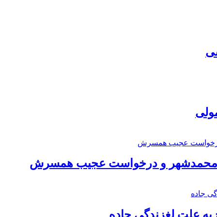
سی
مولی
اد محمدشهر و درخواست عجیب همسرش
به علت لغزندگی جاده