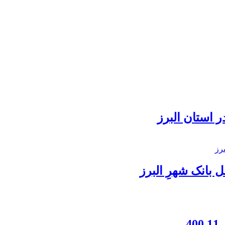
 استان البرز
بانک شهرِ البرز
4