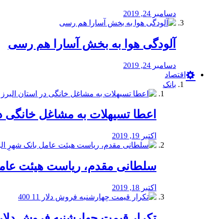
دسامبر 24, 2019
آلودگی هوا به بخش آسارا هم رسی
دسامبر 24, 2019
اقتصاد
بانک
️اعطا تسیهلات به مشاغل خانگی در
اکتبر 19, 2019
سلطانی مقدم، ریاست هیئت عامل 
اکتبر 18, 2019
تکرار قیمت چهارشنبه فروش دلار 11 00