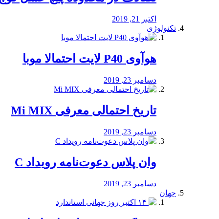
اکتبر 21, 2019
تکنولوژی
هوآوی P40 لایت احتمالا موبا
دسامبر 23, 2019
تاریخ احتمالی معرفی Mi MIX
دسامبر 23, 2019
وان پلاس دعوت‌نامه رویداد C
دسامبر 23, 2019
جهان