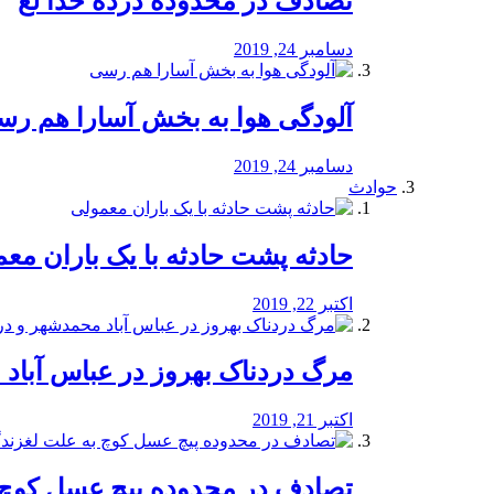
تصادف در محدوده درده خدا لع
دسامبر 24, 2019
آلودگی هوا به بخش آسارا هم ر
دسامبر 24, 2019
حوادث
️حادثه پشت حادثه با یک باران مع
اکتبر 22, 2019
مرگ دردناک بهروز در عباس آب
اکتبر 21, 2019
تصادف در محدوده پیچ عسل کوچ 