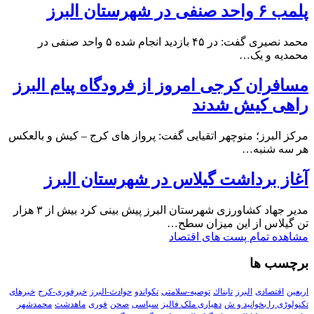
پلمب ۶ واحد صنفی در شهرستان البرز
محمد نصیری گفت: در ۴۵ بازدید انجام شده ۵ واحد صنفی در
محمدیه و یک…
مسافران کرجی امروز از فرودگاه پیام البرز
راهی کیش شدند
مرکز البرز؛ منوچهر اتقیایی گفت: پرواز های کرج – کیش و بالعکس
هر سه شنبه…
آغاز برداشت گیلاس در شهرستان البرز
مدیر جهاد کشاورزی شهرستان البرز پیش بینی کرد بیش از ۳ هزار
تن گیلاس از این میزان سطح…
مشاهده تمام پست های اقتصاد
برچسب ها
اربعین
اقتصادی
البرز
تابناك
توصیه-سلامتی
تکواندو
حوادث-البرز
خبرفوری-کرج
خبرهای
تکنولوڑی را بخوانید و ش
دهیاری ملک فالیز
سیاسی
صحن
فوری
ماهدشت
محمدشهر