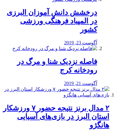
درخشش دانش آموزان البرزی
در المپیاد فرهنگی ورزشی
کشور
آگوست 23, 2019
️فاصله نزدیک شنا و مرگ در
رودخانه کرج
آگوست 21, 2019
۲ مدال برنز نتیجه حضور ۷ ورزشکار
استان البرز در بازی‌های آسیایی
هانگژو