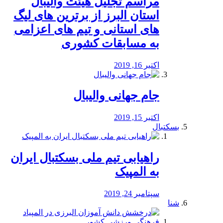
مراسم تجلیل هیئت والیبال
استان البرز از برترین های لیگ
های استانی و تیم های اعزامی
به مسابقات کشوری
اکتبر 16, 2019
جام جهانی والیبال
اکتبر 15, 2019
بسکتبال
راهیابی تیم ملی بسکتبال ایران
به المپیک
سپتامبر 24, 2019
شنا