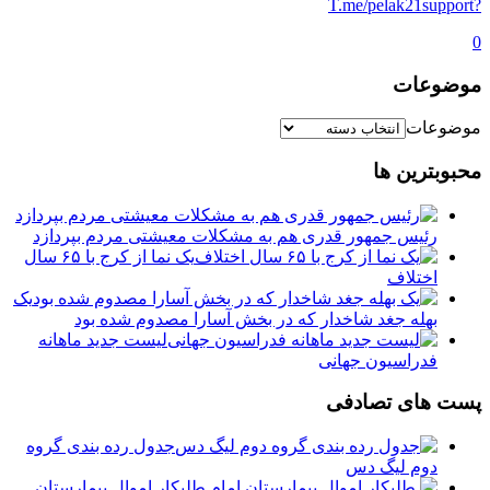
?T.me/pelak21support
0
موضوعات
موضوعات
محبوبترین ها
رئیس جمهور قدری هم به مشکلات معیشتی مردم بپردازد
یک نما از کرج با ۶۵ سال
اختلاف
یک
بهله جغد شاخدار که در بخش آسارا مصدوم شده بود
لیست جدید ماهانه
فدراسیون جهانی
پست های تصادفی
جدول رده بندی گروه
دوم لیگ دس
️ طلبکار اموال بیمارستان