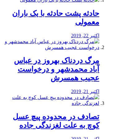
️حادثه پشت حادثه با یک باران
معمولی
اکتبر 22, 2019
مرگ دردناک بهروز در عباس
آباد محمدشهر و درخواست
عجیب همسرش
اکتبر 21, 2019
تصادف در محدوده پیچ عسل
کوچ به علت لغزندگی جاده
اکتبر 21, 2019