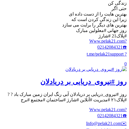
زندگی کن
حتی اگر
بهترین هایت را از دست داده ای
زیرا این زندگی کردن است که
بهترین های دیگر را برایت می سازد
روز جهانی #معلولین مبارک
#پلاک21 #شارژ
?Www.pelak21.com
☎️02142084321
? t.me/pelak21support
0
روز #نیروی_دریایی بر دریادلان
روز #نیروی_دریایی بر دریادلان آبی رنگ ایران زمین مبارک باد ? ?
#پلاک۲۱ #مدیریت #آنلاین #شارژ #ساختمان #مجتمع #برج
?Www.pelak21.com
☎️02142084321
✉️Info@pelak21.com