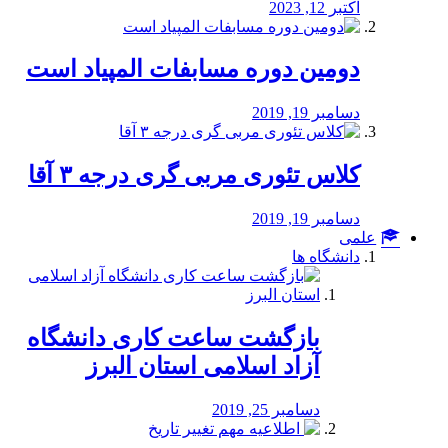
اکتبر 12, 2023
دومین دوره مسابفات المپیاد است
دسامبر 19, 2019
کلاس تئوری مربی گری درجه ۳ آقا
دسامبر 19, 2019
علمی
دانشگاه ها
بازگشت ساعت کاری دانشگاه
آزاد اسلامی استان البرز
دسامبر 25, 2019