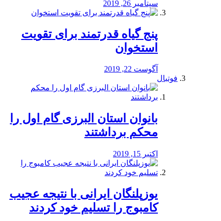
سپتامبر 26, 2019
پنج گیاه قدرتمند برای تقویت
استخوان
آگوست 22, 2019
فوتبال
بانوان استان البرزی گام اول را
محكم برداشتند
اکتبر 15, 2019
یوزپلنگان ایرانی با نتیجه عجیب
کامبوج را تسلیم خود کردند