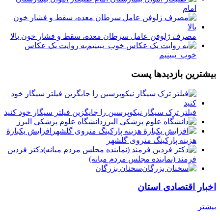
امام
مصرف ژلوفن عامل سرطان معده، سقط و فشار خون بالا
به روایت یک عکاس
خوب_ببینیم
بیشترین بازدیدها پست
فیلتر ترک سیگار نیکوپرسین را جایگزین فیلتر سیگار خود کنید
دانشگاه علوم پزشکی البرز
افزایش یکبارۀ
هزینه پارکینگ متروی گلشهر
دكتر فردين
فرمند (نماينده مجلس مردم میانه)
سخنان بزرگان
اخبار اقتصادی استان
بیشتر