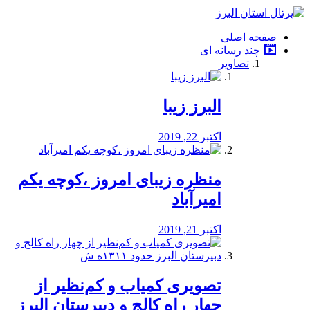
فصد
خون
صفحه اصلی
شرق
چند رسانه ای
تهران
تصاویر
خشکشویی
تصفیه
آب
البرز زیبا
طراحی
سایت
و
اکتبر 22, 2019
سئو
vip
منظره‌‌ زیبای امروز ،کوچه یکم
امیرآباد
اکتبر 21, 2019
️تصویری کمیاب و کم‌نظیر از
چهار راه كالج و دبيرستان البرز