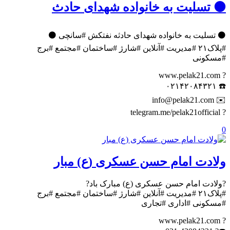
⚫️ تسلیت به خانواده شهدای حادث
⚫️ تسلیت به خانواده شهدای حادثه نفتکش #سانچی ⚫️
#پلاک۲۱ #مدیریت #آنلاین #شارژ #ساختمان #مجتمع #برج
#مسکونی
? www.pelak21.com
☎️ ۰۲۱۴۲۰۸۴۳۲۱
✉️ info@pelak21.com
? telegram.me/pelak21official
0
ولادت امام حسن عسکری (ع) مبار
?ولادت امام حسن عسکری (ع) مبارک باد?
#پلاک۲۱ #مدیریت #آنلاین #شارژ #ساختمان #مجتمع #برج
#مسکونی #اداری #تجاری
? www.pelak21.com