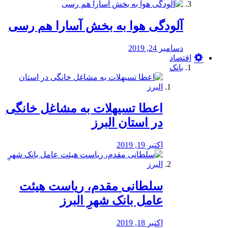
آلودگی هوا به بخش آسارا هم رسی
دسامبر 24, 2019
اقتصاد
بانک
️اعطا تسیهلات به مشاغل خانگی
در استان البرز
اکتبر 19, 2019
سلطانی مقدم، ریاست هیئت
عامل بانک شهرِ البرز
اکتبر 18, 2019