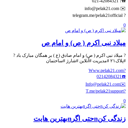
☎️? 021-42084321
✉️ info@pelak21.com
? telegram.me/pelak21official
0
میلاد نبی اکرم ( ص) و امام ص
? میلاد نبی اکرم ( ص) و امام صادق (ع ) بر همگان مبارک باد ?
#پلاک۲۱ #مدیریت #آنلاین #شارژ #ساختمان
?Www.pelak21.com
☎️02142084321
✉️Info@pelak21.com
?T.me/pelak21support
0
زندگی کنnحتی اگرnبهترین هایت