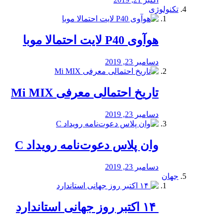
تکنولوژی
هوآوی P40 لایت احتمالا موبا
دسامبر 23, 2019
تاریخ احتمالی معرفی Mi MIX
دسامبر 23, 2019
وان پلاس دعوت‌نامه رویداد C
دسامبر 23, 2019
جهان
‏ ۱۴ اکتبر روز جهانی استاندارد