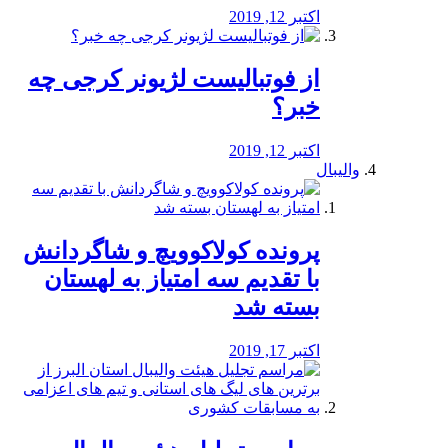
اکتبر 12, 2019
از فوتبالیست لژیونر کرجی چه
خبر؟
اکتبر 12, 2019
والیبال
پرونده کولاکوویچ و شاگردانش
با تقدیم سه امتیاز به لهستان
بسته شد
اکتبر 17, 2019