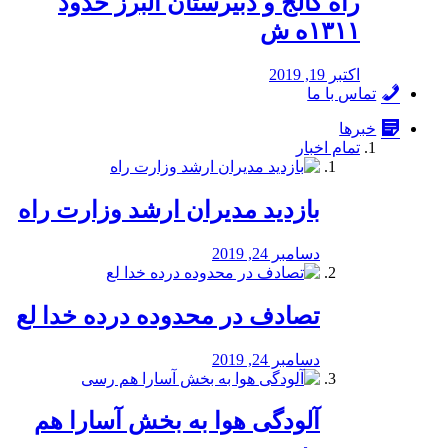
راه كالج و دبيرستان البرز حدود
۱۳۱۱ه ش
اکتبر 19, 2019
تماس با ما
خبرها
تمام اخبار
بازدید مدیران ارشد وزارت راه
دسامبر 24, 2019
تصادف در محدوده درده خدا لع
دسامبر 24, 2019
آلودگی هوا به بخش آسارا هم