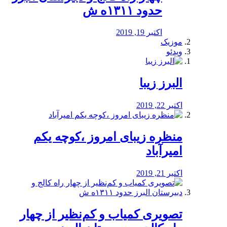
حدود ۱۳۱۱ه ش
اکتبر 19, 2019
موزیک
ویدئو
البرز زیبا
اکتبر 22, 2019
منظره‌‌ زیبای امروز ،کوچه یکم
امیرآباد
اکتبر 21, 2019
️تصویری کمیاب و کم‌نظیر از چهار