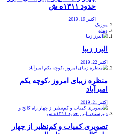
حدود ۱۳۱۱ه ش
اکتبر 19, 2019
موزیک
ویدئو
البرز زیبا
اکتبر 22, 2019
منظره‌‌ زیبای امروز ،کوچه یکم
امیرآباد
اکتبر 21, 2019
️تصویری کمیاب و کم‌نظیر از چهار