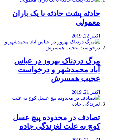
️حادثه پشت حادثه با یک باران
معمولی
اکتبر 22, 2019
مرگ دردناک بهروز در عباس
آباد محمدشهر و درخواست
عجیب همسرش
اکتبر 21, 2019
تصادف در محدوده پیچ عسل
کوچ به علت لغزندگی جاده
اکتبر 21, 2019