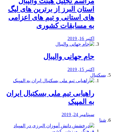
مراسم تجلیل هیئت والیبال
استان البرز از برترین های لیگ
های استانی و تیم های اعزامی
به مسابقات کشوری
اکتبر 16, 2019
جام جهانی والیبال
اکتبر 15, 2019
بسکتبال
راهیابی تیم ملی بسکتبال ایران
به المپیک
سپتامبر 24, 2019
شنا