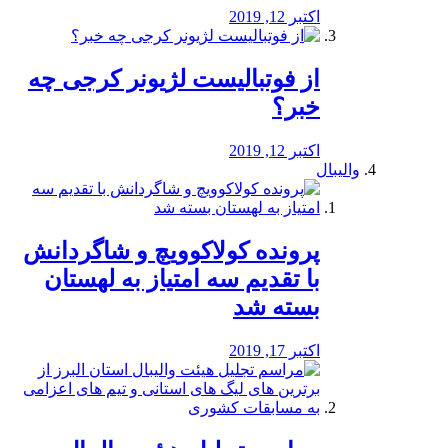
اکتبر 12, 2019
از فوتبالیست لژیونر کرجی چه
خبر؟
اکتبر 12, 2019
والیبال
پرونده کولاکوویچ و شاگردانش
با تقدیم سه امتیاز به لهستان
بسته شد
اکتبر 17, 2019