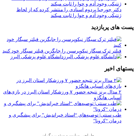
دکتر جورجیا پردوم اسنادی را منتشر کرده که از لحاظ
ژنتیکی وجود آدم و حوا را ثابت میکند
پست های پربازدید
فیلتر ترک سیگار نیکوپرسین را جایگزین فیلتر سیگار خود کنید
دانشگاه علوم پزشکی البرز
پستهای اخیر
۲ مدال برنز نتیجه حضور ۷ ورزشکار استان البرز در بازی‌های
آسیایی هانگژو
طب سنتی| توصیه‌‌های “استاد خیراندیش” برای پیشگیری و
درمان “کرونا”