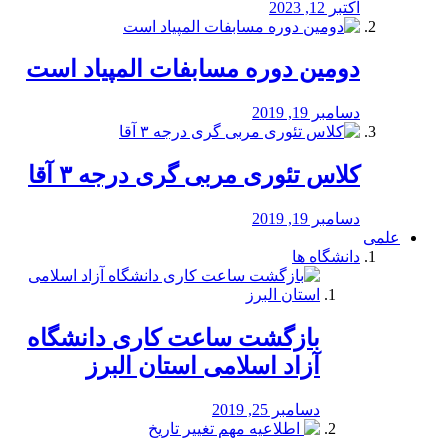
اکتبر 12, 2023
دومین دوره مسابفات المپیاد است
دسامبر 19, 2019
کلاس تئوری مربی گری درجه ۳ آقا
دسامبر 19, 2019
علمی
دانشگاه ها
بازگشت ساعت کاری دانشگاه
آزاد اسلامی استان البرز
دسامبر 25, 2019