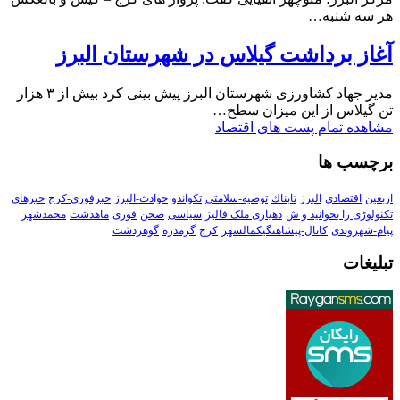
هر سه شنبه…
آغاز برداشت گیلاس در شهرستان البرز
مدیر جهاد کشاورزی شهرستان البرز پیش بینی کرد بیش از ۳ هزار
تن گیلاس از این میزان سطح…
مشاهده تمام پست های اقتصاد
برچسب ها
اربعین
اقتصادی
البرز
تابناك
توصیه-سلامتی
تکواندو
حوادث-البرز
خبرفوری-کرج
خبرهای
تکنولوڑی را بخوانید و ش
دهیاری ملک فالیز
سیاسی
صحن
فوری
ماهدشت
محمدشهر
پیام-شهروندی
کانال-پیشاهنگیکمالشهر
کرج
گرمدره
گوهردشت
تبلیغات