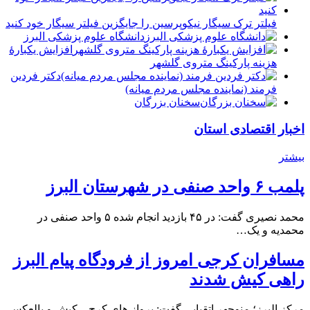
فیلتر ترک سیگار نیکوپرسین را جایگزین فیلتر سیگار خود کنید
دانشگاه علوم پزشکی البرز
افزایش یکبارۀ
هزینه پارکینگ متروی گلشهر
دكتر فردين
فرمند (نماينده مجلس مردم میانه)
سخنان بزرگان
اخبار اقتصادی استان
بیشتر
پلمب ۶ واحد صنفی در شهرستان البرز
محمد نصیری گفت: در ۴۵ بازدید انجام شده ۵ واحد صنفی در
محمدیه و یک…
مسافران کرجی امروز از فرودگاه پیام البرز
راهی کیش شدند
مرکز البرز؛ منوچهر اتقیایی گفت: پرواز های کرج – کیش و بالعکس