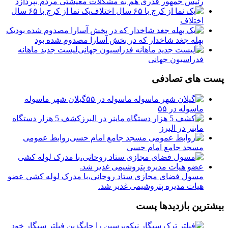
رئیس جمهور قدری هم به مشکلات معیشتی مردم بپردازد
یک نما از کرج با ۶۵ سال
اختلاف
یک
بهله جغد شاخدار که در بخش آسارا مصدوم شده بود
لیست جدید ماهانه
فدراسیون جهانی
پست های تصادفی
گیلان شهر ماسوله
ماسوله در ۵۵
کشف 5 هزار دستگاه
ماینر در البرز
روابط عمومی
مسجد جامع امام حسی
مسول فضای مجازی ستاد روحانی،با مدرک لوله کشی عضو
هیات مدیره پتروشیمی غدیر شد‌.
بیشترین بازدیدها پست