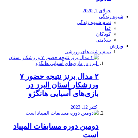
جولای 1, 2020
شیوه زندگی
تمام شیوه زندگی
غذا
کودکان
سلامتی
ورزش
تمام رشته های ورزشی
۲ مدال برنز نتیجه حضور ۷
ورزشکار استان البرز در
بازی‌های آسیایی هانگژو
اکتبر 12, 2023
دومین دوره مسابفات المپیاد
است