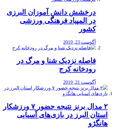
درخشش دانش آموزان البرزی
در المپیاد فرهنگی ورزشی
کشور
آگوست 23, 2019
️فاصله نزدیک شنا و مرگ در
رودخانه کرج
آگوست 21, 2019
۲ مدال برنز نتیجه حضور ۷ ورزشکار
استان البرز در بازی‌های آسیایی
هانگژو