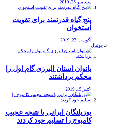
سپتامبر 26, 2019
پنج گیاه قدرتمند برای تقویت
استخوان
آگوست 22, 2019
فوتبال
بانوان استان البرزی گام اول را
محكم برداشتند
اکتبر 15, 2019
یوزپلنگان ایرانی با نتیجه عجیب
کامبوج را تسلیم خود کردند