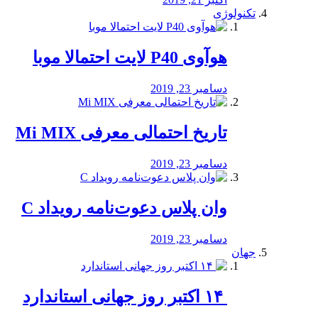
تکنولوژی
هوآوی P40 لایت احتمالا موبا
دسامبر 23, 2019
تاریخ احتمالی معرفی Mi MIX
دسامبر 23, 2019
وان پلاس دعوت‌نامه رویداد C
دسامبر 23, 2019
جهان
‏ ۱۴ اکتبر روز جهانی استاندارد