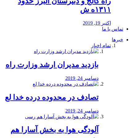
راه كالج و دبيرستان البرز حدود
۱۳۱۱ه ش
اکتبر 19, 2019
تماس با ما
خبرها
تمام اخبار
بازدید مدیران ارشد وزارت راه
دسامبر 24, 2019
تصادف در محدوده درده خدا لع
دسامبر 24, 2019
آلودگی هوا به بخش آسارا هم