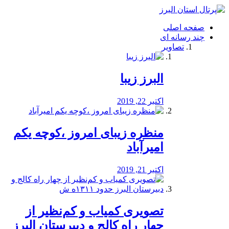
فصد
خون
صفحه اصلی
شرق
چند رسانه ای
تهران
تصاویر
خشکشویی
تصفیه
آب
البرز زیبا
طراحی
سایت
و
اکتبر 22, 2019
سئو
vip
منظره‌‌ زیبای امروز ،کوچه یکم
امیرآباد
اکتبر 21, 2019
️تصویری کمیاب و کم‌نظیر از
چهار راه كالج و دبيرستان البرز