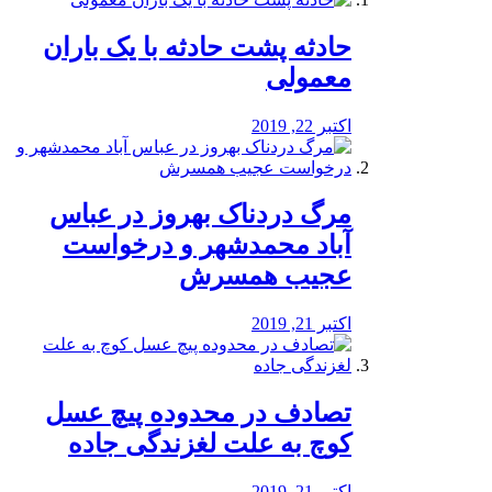
️حادثه پشت حادثه با یک باران
معمولی
اکتبر 22, 2019
مرگ دردناک بهروز در عباس
آباد محمدشهر و درخواست
عجیب همسرش
اکتبر 21, 2019
تصادف در محدوده پیچ عسل
کوچ به علت لغزندگی جاده
اکتبر 21, 2019