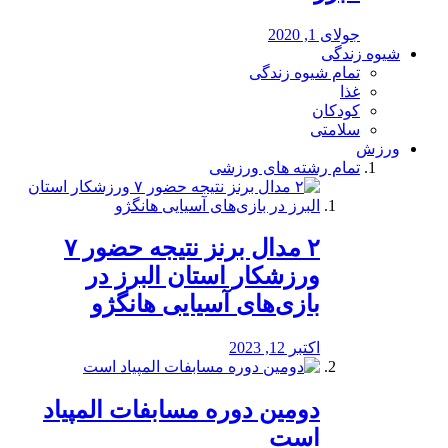
جولای 1, 2020
شیوه زندگی
تمام شیوه زندگی
غذا
کودکان
سلامتی
ورزش
تمام رشته های ورزشی
۲ مدال برنز نتیجه حضور ۷
ورزشکار استان البرز در
بازی‌های آسیایی هانگژو
اکتبر 12, 2023
دومین دوره مسابفات المپیاد
است