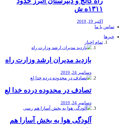
راه كالج و دبيرستان البرز حدود
۱۳۱۱ه ش
اکتبر 19, 2019
تماس با ما
خبرها
تمام اخبار
بازدید مدیران ارشد وزارت راه
دسامبر 24, 2019
تصادف در محدوده درده خدا لع
دسامبر 24, 2019
آلودگی هوا به بخش آسارا هم