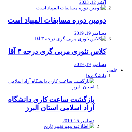
اکتبر 12, 2023
دومین دوره مسابفات المپیاد است
دسامبر 19, 2019
کلاس تئوری مربی گری درجه ۳ آقا
دسامبر 19, 2019
علمی
دانشگاه ها
بازگشت ساعت کاری دانشگاه
آزاد اسلامی استان البرز
دسامبر 25, 2019