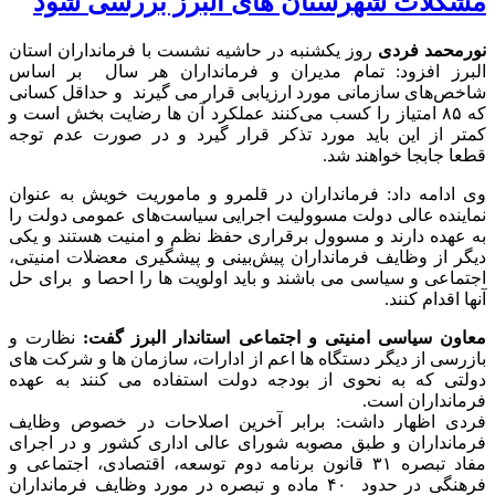
مشکلات شهرستان های البرز بررسی شود
نورمحمد فردی
روز یکشنبه در حاشیه نشست با فرمانداران استان
البرز افزود: تمام مدیران و فرمانداران هر سال بر اساس
شاخص‌های سازمانی مورد ارزیابی قرار می گیرند و حداقل کسانی
که ۸۵ امتیاز را کسب می‌کنند عملکرد آن ها رضایت بخش است و
کمتر از این باید مورد تذکر قرار گیرد و در صورت عدم توجه
قطعا جابجا خواهند شد.
وی ادامه داد: فرمانداران در قلمرو و ماموریت خویش به عنوان
نماینده عالی دولت مسوولیت اجرایی سیاست‌های عمومی دولت را
به عهده دارند و مسوول برقراری حفظ نظم و امنیت هستند و یکی
دیگر از وظایف فرمانداران پیش‌بینی و پیشگیری معضلات امنیتی،
اجتماعی و سیاسی می باشند و باید اولویت ها را احصا و برای حل
آنها اقدام کنند.
معاون سیاسی امنیتی و اجتماعی استاندار البرز گفت:
نظارت و
بازرسی از دیگر دستگاه ها اعم از ادارات، سازمان ها و شرکت های
دولتی که به نحوی از بودجه دولت استفاده می کنند به عهده
فرمانداران است.
فردی اظهار داشت: برابر آخرین اصلاحات در خصوص وظایف
فرمانداران و طبق مصوبه شورای عالی اداری کشور و در اجرای
مفاد تبصره ۳۱ قانون برنامه دوم توسعه، اقتصادی، اجتماعی و
فرهنگی در حدود ۴۰ ماده و تبصره در مورد وظایف فرمانداران