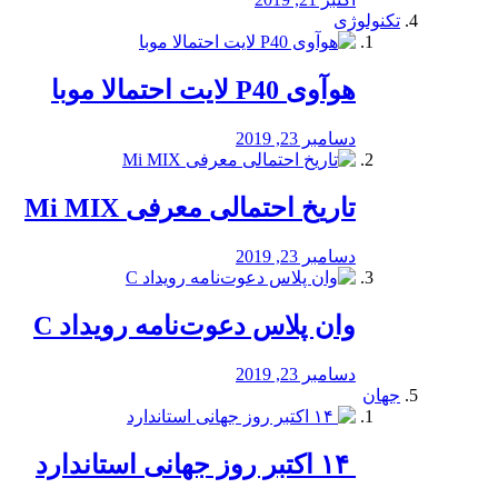
تکنولوژی
هوآوی P40 لایت احتمالا موبا
دسامبر 23, 2019
تاریخ احتمالی معرفی Mi MIX
دسامبر 23, 2019
وان پلاس دعوت‌نامه رویداد C
دسامبر 23, 2019
جهان
‏ ۱۴ اکتبر روز جهانی استاندارد