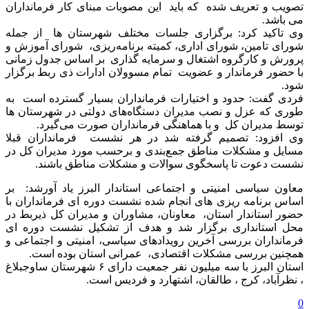
تصویب و تعریف شده که باید این مصوبات مبنای کار فرمانداران
می باشد.
وی تاکید کرد: برگزاری جلسات مختلف شهرستان ها از جمله
شورای تامین، شورای اداری، کمیته برنامه‌ریزی، شورای آموزش و
پرورش و کارگروه اشتغال و سرمایه گذاری بر اساس جدول زمانی
با حضور فرماندار و عضویت تمام مسوولان ادارات ذی ربط برگزار
شود.
فردی گفت: حدود و اختیارات فرمانداران بسیار گسترده است به
طوری که عزل و نصب مدیران دستگاه‌های دولتی در شهرستان ها
توسط مدیران کل و با هماهنگی فرمانداران صورت می‌گیرد.
وی افزود: تصمیم گرفته شد در هر نشست فرمانداران قبلا
مسایل و مشکلات مناطق جمع‌بندی و برحسب مورد مدیران کل در
نشست دعوت تا پاسخگوی سوالات و مشکلات مناطق باشند.
معاون سیاسی امنیتی و اجتماعی استاندار البرز یاد آورشد: بر
اساس برنامه ریزی های انجام شده نشست دوره ای فرمانداران با
حضور استاندار استان، معاونان، مشاوران و مدیران کل ذیربط در
محل استانداری برگزار شد و هدف از تشکیل نشست دوره ای
فرمانداران بررسی آخرین رویدادهای سیاسی، امنیتی و اجتماعی و
همچنین بررسی مشکلات اقتصادی، عمرانی استان بوده است.
استان البرز با سه میلیون نفر جمعیت دارای ۶ شهرستان ساوجبلاغ
، نظرآباد، کرج ، طالقان، اشتهارد و فردیس است.
0