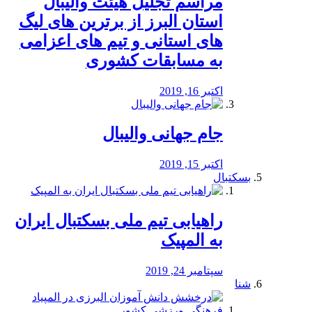
مراسم تجلیل هیئت والیبال
استان البرز از برترین های لیگ
های استانی و تیم های اعزامی
به مسابقات کشوری
اکتبر 16, 2019
جام جهانی والیبال
اکتبر 15, 2019
بسکتبال
راهیابی تیم ملی بسکتبال ایران
به المپیک
سپتامبر 24, 2019
شنا