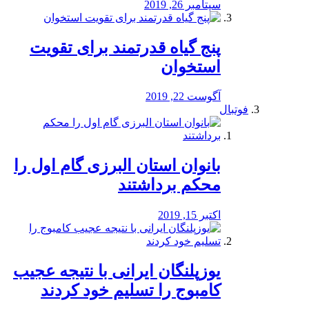
سپتامبر 26, 2019
پنج گیاه قدرتمند برای تقویت
استخوان
آگوست 22, 2019
فوتبال
بانوان استان البرزی گام اول را
محكم برداشتند
اکتبر 15, 2019
یوزپلنگان ایرانی با نتیجه عجیب
کامبوج را تسلیم خود کردند