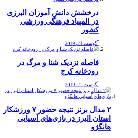
درخشش دانش آموزان البرزی
در المپیاد فرهنگی ورزشی
کشور
آگوست 23, 2019
️فاصله نزدیک شنا و مرگ در
رودخانه کرج
آگوست 21, 2019
۲ مدال برنز نتیجه حضور ۷ ورزشکار
استان البرز در بازی‌های آسیایی
هانگژو