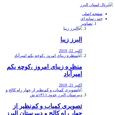
فصد
خون
صفحه اصلی
شرق
چند رسانه ای
تهران
تصاویر
خشکشویی
تصفیه
آب
البرز زیبا
طراحی
سایت
و
اکتبر 22, 2019
سئو
vip
منظره‌‌ زیبای امروز ،کوچه یکم
امیرآباد
اکتبر 21, 2019
️تصویری کمیاب و کم‌نظیر از
چهار راه كالج و دبيرستان البرز