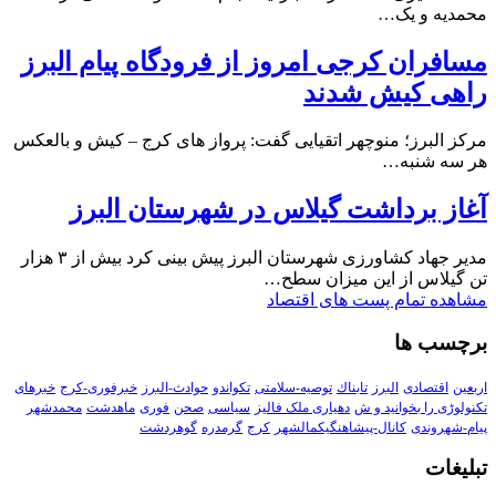
محمدیه و یک…
مسافران کرجی امروز از فرودگاه پیام البرز
راهی کیش شدند
مرکز البرز؛ منوچهر اتقیایی گفت: پرواز های کرج – کیش و بالعکس
هر سه شنبه…
آغاز برداشت گیلاس در شهرستان البرز
مدیر جهاد کشاورزی شهرستان البرز پیش بینی کرد بیش از ۳ هزار
تن گیلاس از این میزان سطح…
مشاهده تمام پست های اقتصاد
برچسب ها
اربعین
اقتصادی
البرز
تابناك
توصیه-سلامتی
تکواندو
حوادث-البرز
خبرفوری-کرج
خبرهای
تکنولوڑی را بخوانید و ش
دهیاری ملک فالیز
سیاسی
صحن
فوری
ماهدشت
محمدشهر
پیام-شهروندی
کانال-پیشاهنگیکمالشهر
کرج
گرمدره
گوهردشت
تبلیغات