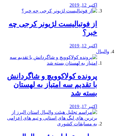
اکتبر 12, 2019
از فوتبالیست لژیونر کرجی چه
خبر؟
اکتبر 12, 2019
والیبال
پرونده کولاکوویچ و شاگردانش
با تقدیم سه امتیاز به لهستان
بسته شد
اکتبر 17, 2019