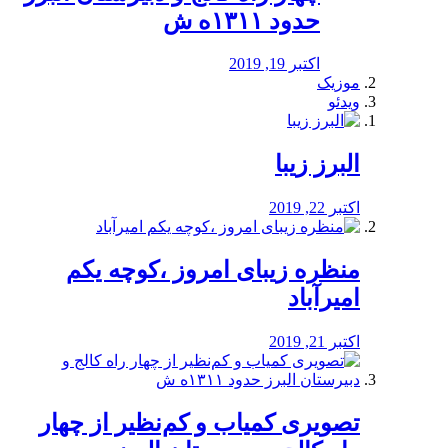
حدود ۱۳۱۱ه ش
اکتبر 19, 2019
موزیک
ویدئو
البرز زیبا
اکتبر 22, 2019
منظره‌‌ زیبای امروز ،کوچه یکم
امیرآباد
اکتبر 21, 2019
️تصویری کمیاب و کم‌نظیر از چهار