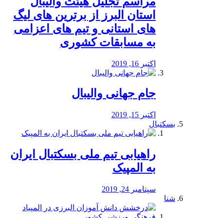
مراسم تجلیل هیئت والیبال
استان البرز از برترین های لیگ
های استانی و تیم های اعزامی
به مسابقات کشوری
اکتبر 16, 2019
جام جهانی والیبال
اکتبر 15, 2019
بسکتبال
راهیابی تیم ملی بسکتبال ایران
به المپیک
سپتامبر 24, 2019
شنا