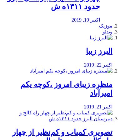
حدود ۱۳۱۱ه ش
اکتبر 19, 2019
موزیک
ویدئو
البرز زیبا
اکتبر 22, 2019
منظره‌‌ زیبای امروز ،کوچه یکم
امیرآباد
اکتبر 21, 2019
️تصویری کمیاب و کم‌نظیر از چهار