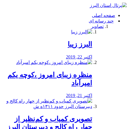
فصد
خون
صفحه اصلی
شرق
چند رسانه ای
تهران
تصاویر
خشکشویی
تصفیه
آب
البرز زیبا
طراحی
سایت
و
اکتبر 22, 2019
سئو
vip
منظره‌‌ زیبای امروز ،کوچه یکم
امیرآباد
اکتبر 21, 2019
️تصویری کمیاب و کم‌نظیر از
چهار راه كالج و دبيرستان البرز