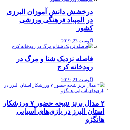
درخشش دانش آموزان البرزی
در المپیاد فرهنگی ورزشی
کشور
آگوست 23, 2019
️فاصله نزدیک شنا و مرگ در
رودخانه کرج
آگوست 21, 2019
۲ مدال برنز نتیجه حضور ۷ ورزشکار
استان البرز در بازی‌های آسیایی
هانگژو