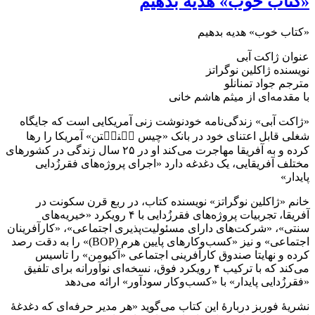
«کتاب خوب» هدیه بدهیم
«کتاب خوب» هدیه بدهیم
عنوان ژاکت آبی
نویسنده ژاکلین نوگراتز
مترجم جواد تمنانلو
با مقدمه‌ای از میثم هاشم خانی
«ژاکت آبی» زندگی‌نامه خودنوشت زنی آمریکایی است که جایگاه
شغلی قابل اعتنای خود در بانک «چیس مٙنهٙتن» آمریکا را رها
کرده و به آفریقا مهاجرت می‌کند او در ۲۵ سال زندگی در کشورهای
مختلف آفریقایی، یک دغدغه دارد «اجرای پروژه‌های فقرزُدایی
پایدار»
خانم «ژاکلین نوگراتز» نویسنده کتاب، در ربع قرن سکونت در
آفریقا، تجربیات پروژه‌های فقرزُدایی با ۴ رویکرد «خیریه‌های
سنتی»، «شرکت‌های دارای مسئولیت‌پذیری اجتماعی»، «کارآفرینان
اجتماعی» و نیز «کسب‌وکارهای پایین هرم (BOP)» را به دقت رصد
کرده و نهایتا صندوق کارآفرینی اجتماعی «آکیومن» را تاسیس
می‌کند که با ترکیب ۴ رویکرد فوق، نسخه‌ای نوآورانه برای تلفیق
«فقرزُدایی پایدار» با «کسب‌وکار سودآور» ارائه می‌دهد
نشریهٔ فوربز دربارهٔ این کتاب می‌گوید «هر مدیر حرفه‌ای که دغدغهٔ