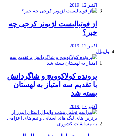
اکتبر 12, 2019
از فوتبالیست لژیونر کرجی چه
خبر؟
اکتبر 12, 2019
والیبال
پرونده کولاکوویچ و شاگردانش
با تقدیم سه امتیاز به لهستان
بسته شد
اکتبر 17, 2019