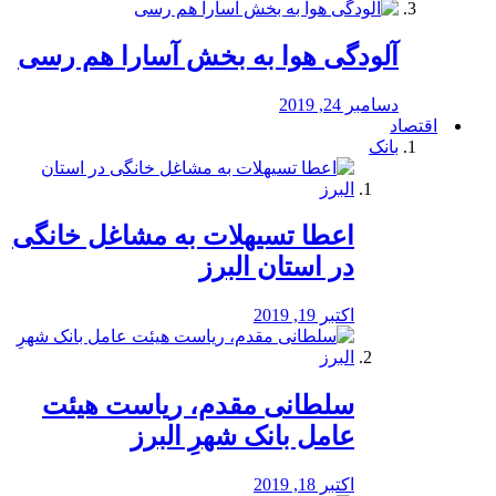
آلودگی هوا به بخش آسارا هم رسی
دسامبر 24, 2019
اقتصاد
بانک
️اعطا تسیهلات به مشاغل خانگی
در استان البرز
اکتبر 19, 2019
سلطانی مقدم، ریاست هیئت
عامل بانک شهرِ البرز
اکتبر 18, 2019