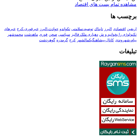
مشاهده تمام پست های اقتصاد
برچسب ها
اربعین
اقتصادی
البرز
تابناك
توصیه-سلامتی
تکواندو
حوادث-البرز
خبرفوری-کرج
خبرهای
تکنولوڑی را بخوانید و ش
دهیاری ملک فالیز
سیاسی
صحن
فوری
ماهدشت
محمدشهر
پیام-شهروندی
کانال-پیشاهنگیکمالشهر
کرج
گرمدره
گوهردشت
تبلیغات