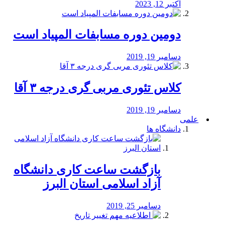
اکتبر 12, 2023
دومین دوره مسابفات المپیاد است
دسامبر 19, 2019
کلاس تئوری مربی گری درجه ۳ آقا
دسامبر 19, 2019
علمی
دانشگاه ها
بازگشت ساعت کاری دانشگاه
آزاد اسلامی استان البرز
دسامبر 25, 2019