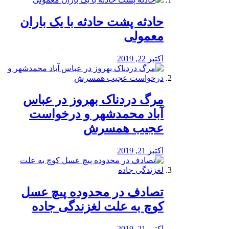
️حادثه پشت حادثه با یک باران
معمولی
اکتبر 22, 2019
مرگ دردناک بهروز در عباس
آباد محمدشهر و درخواست
عجیب همسرش
اکتبر 21, 2019
تصادف در محدوده پیچ عسل
کوچ به علت لغزندگی جاده
اکتبر 21, 2019