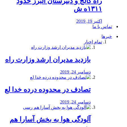
راه كالج و دبيرستان البرز حدود
۱۳۱۱ه ش
اکتبر 19, 2019
تماس با ما
خبرها
تمام اخبار
بازدید مدیران ارشد وزارت راه
دسامبر 24, 2019
تصادف در محدوده درده خدا لع
دسامبر 24, 2019
آلودگی هوا به بخش آسارا هم