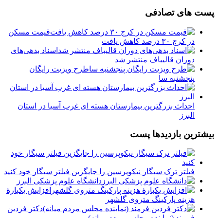
پست های تصادفی
️قیمت مسکن
در کرج ۳۰ درصد کاهش یافت
اسناد بدهی‌های
دوران قالیباف منتشر شد
طرح ویزیت رایگان
پنجشنبه سا
احداث بزرگترین بیمارستان هسته ‌ای غرب آسیا در استان
البرز
بیشترین بازدیدها پست
فیلتر ترک سیگار نیکوپرسین را جایگزین فیلتر سیگار خود کنید
دانشگاه علوم پزشکی البرز
افزایش یکبارۀ
هزینه پارکینگ متروی گلشهر
دكتر فردين
فرمند (نماينده مجلس مردم میانه)