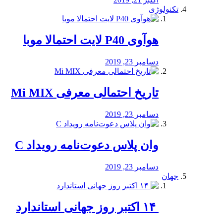
تکنولوژی
هوآوی P40 لایت احتمالا موبا
دسامبر 23, 2019
تاریخ احتمالی معرفی Mi MIX
دسامبر 23, 2019
وان پلاس دعوت‌نامه رویداد C
دسامبر 23, 2019
جهان
‏ ۱۴ اکتبر روز جهانی استاندارد