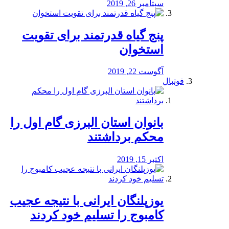
سپتامبر 26, 2019
پنج گیاه قدرتمند برای تقویت
استخوان
آگوست 22, 2019
فوتبال
بانوان استان البرزی گام اول را
محكم برداشتند
اکتبر 15, 2019
یوزپلنگان ایرانی با نتیجه عجیب
کامبوج را تسلیم خود کردند