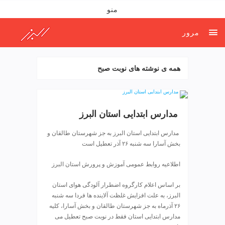
ف
منو
ص
د
مرور
خ
و
ن
همه ی نوشته های نوبت صبح
ش
ر
ق
ت
️ مدارس ابتدایی استان البرز
ه
ر
️ مدارس ابتدایی استان البرز به جز شهرستان طالقان و
ا
بخش آسارا سه شنبه ۲۶ آذر تعطیل است
ن
خ
اطلاعیه روابط عمومی آموزش و پرورش استان البرز
ش
ک
بر اساس اعلام کارگروه اضطرار آلودگی هوای استان
ش
البرز، به علت افزایش غلظت آلاینده ها فردا سه شنبه
و
۲۶ آذرماه به جز شهرستان طالقان و بخش آسارا، کلیه
ی
مدارس ابتدایی استان فقط در نوبت صبح تعطیل می