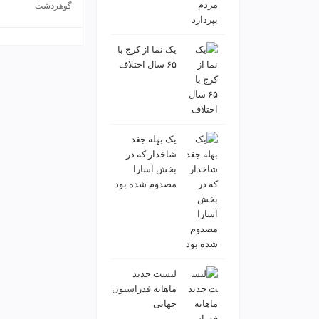
ی
گوهردشت
ت
ص
ف
یک نما از کرج با
۶۵ سال اختلاف
ی
ه
آ
ب
ط
یک بهله جغد
ر
شاخدار که در
ا
بخش آسارا
ح
مصدوم شده بود
ی
س
ا
ی
ت
و
لیست جدید
س
ماهانه فدراسیون
ئ
جهانی
و