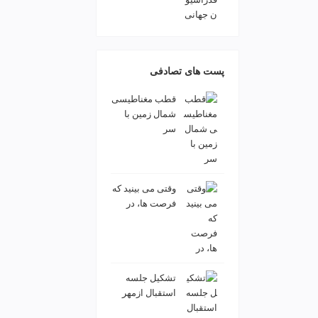
v
i
p
پست های تصادفی
️قطب مغناطیسی
شمال زمین با
سر
وقتی می بینید که
فرصت ها، در
تشکیل جلسه
استقبال ازمهر