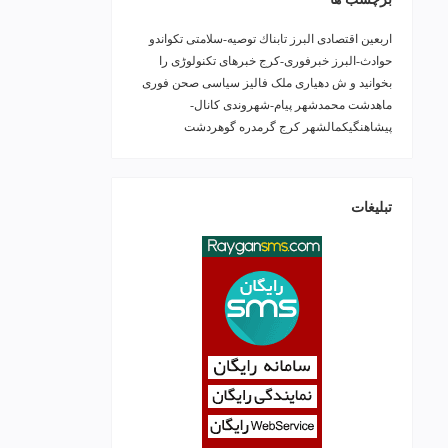
اربعین
اقتصادی
البرز
تابناك
توصیه-سلامتی
تکواندو
حوادث-البرز
خبرفوری-کرج
خبرهای تکنولوڑی را
بخوانید و ش
دهیاری ملک فالیز
سیاسی
صحن
فوری
ماهدشت
محمدشهر
پیام-شهروندی
کانال-
پیشاهنگیکمالشهر
کرج
گرمدره
گوهردشت
تبلیغات