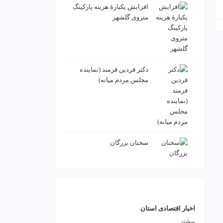
افزایش یکبارۀ هزینه پارکینگ
متروی گلشهر
دكتر فردين فرمند (نماينده
مجلس مردم میانه)
سخنان بزرگان
اخبار اقتصادی استان
بیشتر