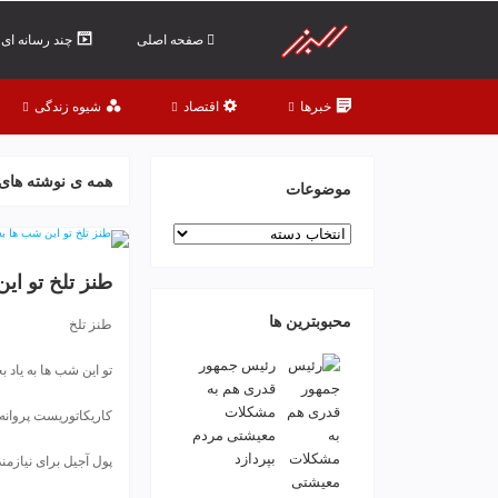
ف
ص
صفحه اصلی
چند رسانه ای
د
خ
خبرها
اقتصاد
شیوه زندگی
و
ن
ش
همه ی نوشته های 
ر
موضوعات
ق
موضوعات
ت
ه
طنز تلخ تو ای
ر
ا
محبوبترین ها
طنز تلخ
ن
خ
رئیس جمهور
تو این شب ها به یاد ب
ش
قدری هم به
ک
مشکلات
کاریکاتوریست پروانه
ش
معیشتی مردم
و
بپردازد
پول آجیل برای نیازمن
ی