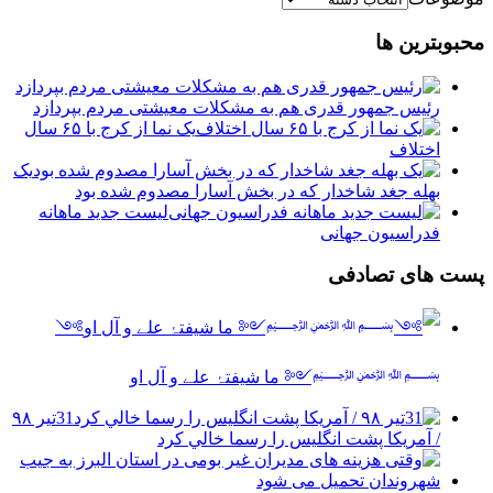
محبوبترین ها
رئیس جمهور قدری هم به مشکلات معیشتی مردم بپردازد
یک نما از کرج با ۶۵ سال
اختلاف
یک
بهله جغد شاخدار که در بخش آسارا مصدوم شده بود
لیست جدید ماهانه
فدراسیون جهانی
پست های تصادفی
༻
﷽༺ ما شیفتۂ علے و آل او
31تیر ۹۸
/ آمريكا پشت انگليس را رسما خالي كرد