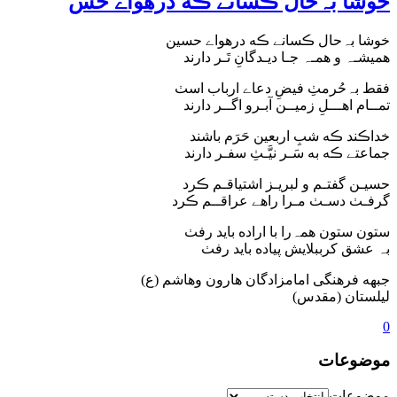
خوشا بہ‌حال ڪسانے ڪه درهواے حس
خوشا بہ‌حال ڪسانے ڪه درهواے حسین
همیشـہ و همـہ جـا دیـدگانِ تَـر دارند
فقط بہ‌حُرمٺِ فیضِ دعاے ارباب اسٺ
تمــام اهـــلِ زمیــن آبـرو اگــر دارند
خداڪند ڪه شبِ اربعین حَرَم باشند
جماعتے ڪه به سَـر نیَّـٺِ سفـر دارند
حسیـن گفتـم و لبریـز اشتیاقـم ڪرد
گرفـٺ دسـٺ مـرا راهے عراقــم ڪرد
ستون ستون همہ‌را با اراده باید رفٺ
بہ عشق کرببلایش پیاده باید رفٺ
جبهه فرهنگی امامزادگان هارون وهاشم (ع)
لیلستان (مقدس)
0
موضوعات
موضوعات