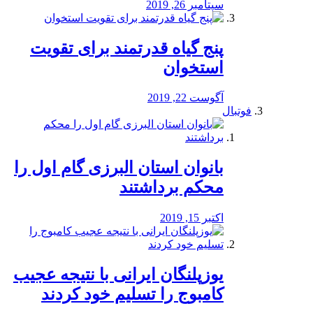
سپتامبر 26, 2019
پنج گیاه قدرتمند برای تقویت
استخوان
آگوست 22, 2019
فوتبال
بانوان استان البرزی گام اول را
محكم برداشتند
اکتبر 15, 2019
یوزپلنگان ایرانی با نتیجه عجیب
کامبوج را تسلیم خود کردند