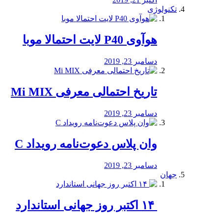
تکنولوژی
هوآوی P40 لایت احتمالا موبا
دسامبر 23, 2019
تاریخ احتمالی معرفی Mi MIX
دسامبر 23, 2019
وان پلاس دعوت‌نامه رویداد C
دسامبر 23, 2019
جهان
‏ ۱۴ اکتبر روز جهانی استاندارد