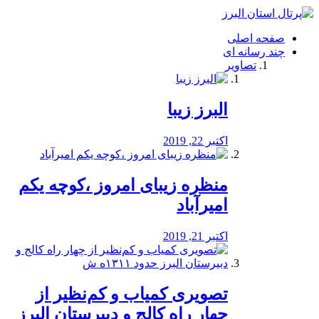
فصد
خون
صفحه اصلی
شرق
چند رسانه ای
تهران
تصاویر
خشکشویی
تصفیه
آب
البرز زیبا
طراحی
سایت
و
اکتبر 22, 2019
سئو
vip
منظره‌‌ زیبای امروز ،کوچه یکم
امیرآباد
اکتبر 21, 2019
️تصویری کمیاب و کم‌نظیر از
چهار راه كالج و دبيرستان البرز