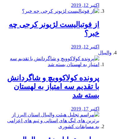
اکتبر 12, 2019
از فوتبالیست لژیونر کرجی چه
خبر؟
اکتبر 12, 2019
والیبال
پرونده کولاکوویچ و شاگردانش
با تقدیم سه امتیاز به لهستان
بسته شد
اکتبر 17, 2019