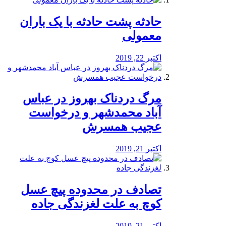
️حادثه پشت حادثه با یک باران
معمولی
اکتبر 22, 2019
مرگ دردناک بهروز در عباس
آباد محمدشهر و درخواست
عجیب همسرش
اکتبر 21, 2019
تصادف در محدوده پیچ عسل
کوچ به علت لغزندگی جاده
اکتبر 21, 2019