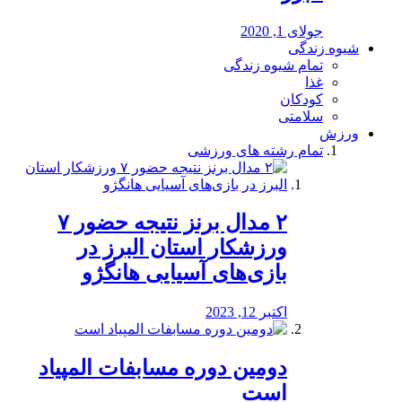
جولای 1, 2020
شیوه زندگی
تمام شیوه زندگی
غذا
کودکان
سلامتی
ورزش
تمام رشته های ورزشی
۲ مدال برنز نتیجه حضور ۷
ورزشکار استان البرز در
بازی‌های آسیایی هانگژو
اکتبر 12, 2023
دومین دوره مسابفات المپیاد
است