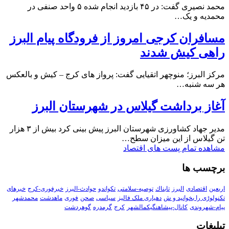
محمد نصیری گفت: در ۴۵ بازدید انجام شده ۵ واحد صنفی در
محمدیه و یک…
مسافران کرجی امروز از فرودگاه پیام البرز
راهی کیش شدند
مرکز البرز؛ منوچهر اتقیایی گفت: پرواز های کرج – کیش و بالعکس
هر سه شنبه…
آغاز برداشت گیلاس در شهرستان البرز
مدیر جهاد کشاورزی شهرستان البرز پیش بینی کرد بیش از ۳ هزار
تن گیلاس از این میزان سطح…
مشاهده تمام پست های اقتصاد
برچسب ها
اربعین
اقتصادی
البرز
تابناك
توصیه-سلامتی
تکواندو
حوادث-البرز
خبرفوری-کرج
خبرهای
تکنولوڑی را بخوانید و ش
دهیاری ملک فالیز
سیاسی
صحن
فوری
ماهدشت
محمدشهر
پیام-شهروندی
کانال-پیشاهنگیکمالشهر
کرج
گرمدره
گوهردشت
تبلیغات