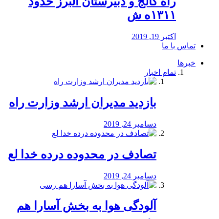
راه كالج و دبيرستان البرز حدود
۱۳۱۱ه ش
اکتبر 19, 2019
تماس با ما
خبرها
تمام اخبار
بازدید مدیران ارشد وزارت راه
دسامبر 24, 2019
تصادف در محدوده درده خدا لع
دسامبر 24, 2019
آلودگی هوا به بخش آسارا هم