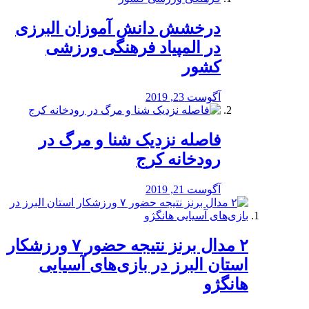
درخشش دانش آموزان البرزی
در المپیاد فرهنگی ورزشی
کشور
آگوست 23, 2019
️فاصله نزدیک شنا و مرگ در
رودخانه کرج
آگوست 21, 2019
۲ مدال برنز نتیجه حضور ۷ ورزشکار
استان البرز در بازی‌های آسیایی
هانگژو