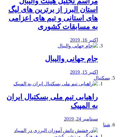
مراسم تجلیل هیئت والیبال
استان البرز از برترین های لیگ
های استانی و تیم های اعزامی
به مسابقات کشوری
اکتبر 16, 2019
جام جهانی والیبال
اکتبر 15, 2019
بسکتبال
راهیابی تیم ملی بسکتبال ایران
به المپیک
سپتامبر 24, 2019
شنا