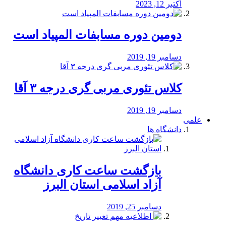
اکتبر 12, 2023
دومین دوره مسابفات المپیاد است
دسامبر 19, 2019
کلاس تئوری مربی گری درجه ۳ آقا
دسامبر 19, 2019
علمی
دانشگاه ها
بازگشت ساعت کاری دانشگاه
آزاد اسلامی استان البرز
دسامبر 25, 2019