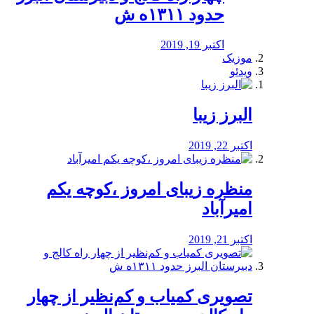
حدود ۱۳۱۱ه ش
اکتبر 19, 2019
موزیک
ویدئو
البرز زیبا
اکتبر 22, 2019
منظره‌‌ زیبای امروز ،کوچه یکم
امیرآباد
اکتبر 21, 2019
️تصویری کمیاب و کم‌نظیر از چهار