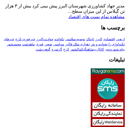
مدیر جهاد کشاورزی شهرستان البرز پیش بینی کرد بیش از ۳ هزار
تن گیلاس از این میزان سطح…
مشاهده تمام پست های اقتصاد
برچسب ها
اربعین
اقتصادی
البرز
تابناك
توصیه-سلامتی
تکواندو
حوادث-البرز
خبرفوری-کرج
خبرهای
تکنولوڑی را بخوانید و ش
دهیاری ملک فالیز
سیاسی
صحن
فوری
ماهدشت
محمدشهر
پیام-شهروندی
کانال-پیشاهنگیکمالشهر
کرج
گرمدره
گوهردشت
تبلیغات