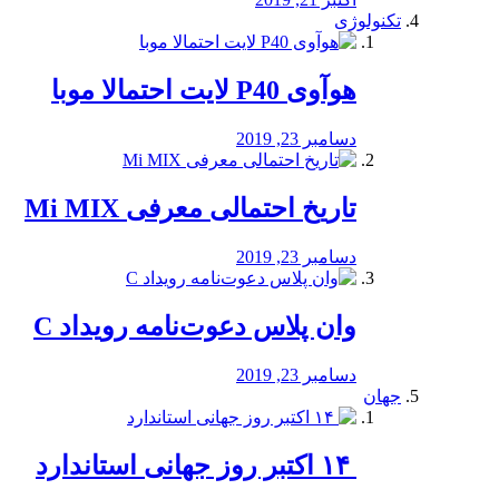
تکنولوژی
هوآوی P40 لایت احتمالا موبا
دسامبر 23, 2019
تاریخ احتمالی معرفی Mi MIX
دسامبر 23, 2019
وان پلاس دعوت‌نامه رویداد C
دسامبر 23, 2019
جهان
‏ ۱۴ اکتبر روز جهانی استاندارد