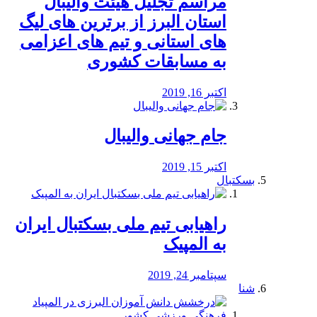
مراسم تجلیل هیئت والیبال
استان البرز از برترین های لیگ
های استانی و تیم های اعزامی
به مسابقات کشوری
اکتبر 16, 2019
جام جهانی والیبال
اکتبر 15, 2019
بسکتبال
راهیابی تیم ملی بسکتبال ایران
به المپیک
سپتامبر 24, 2019
شنا