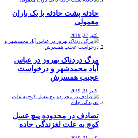
️حادثه پشت حادثه با یک باران
معمولی
اکتبر 22, 2019
مرگ دردناک بهروز در عباس
آباد محمدشهر و درخواست
عجیب همسرش
اکتبر 21, 2019
تصادف در محدوده پیچ عسل
کوچ به علت لغزندگی جاده
اکتبر 21, 2019