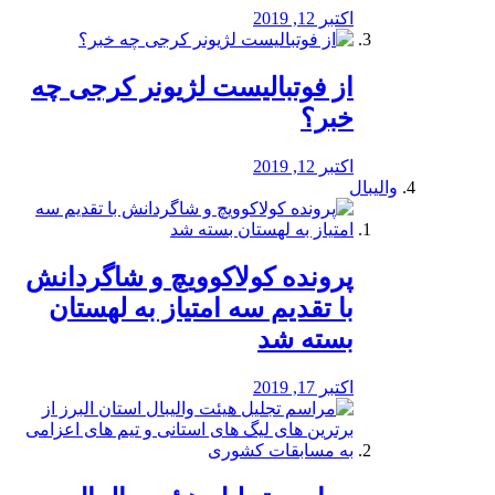
اکتبر 12, 2019
از فوتبالیست لژیونر کرجی چه
خبر؟
اکتبر 12, 2019
والیبال
پرونده کولاکوویچ و شاگردانش
با تقدیم سه امتیاز به لهستان
بسته شد
اکتبر 17, 2019