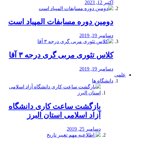
اکتبر 12, 2023
دومین دوره مسابفات المپیاد است
دسامبر 19, 2019
کلاس تئوری مربی گری درجه ۳ آقا
دسامبر 19, 2019
علمی
دانشگاه ها
بازگشت ساعت کاری دانشگاه
آزاد اسلامی استان البرز
دسامبر 25, 2019