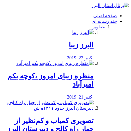
فصد
خون
صفحه اصلی
شرق
چند رسانه ای
تهران
تصاویر
خشکشویی
تصفیه
آب
البرز زیبا
طراحی
سایت
و
اکتبر 22, 2019
سئو
vip
منظره‌‌ زیبای امروز ،کوچه یکم
امیرآباد
اکتبر 21, 2019
️تصویری کمیاب و کم‌نظیر از
چهار راه كالج و دبيرستان البرز