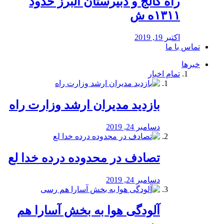
راه كالج و دبيرستان البرز حدود
۱۳۱۱ه ش
اکتبر 19, 2019
تماس با ما
خبرها
تمام اخبار
بازدید مدیران ارشد وزارت راه
دسامبر 24, 2019
تصادف در محدوده درده خدا لع
دسامبر 24, 2019
آلودگی هوا به بخش آسارا هم