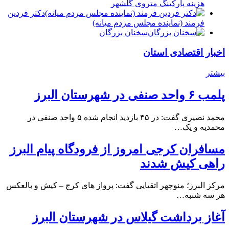
هزینه پارکینگ متروی گلشهر
دكتر فردين
فرمند (نماينده مجلس مردم میانه)
سخنان بزرگان
اخبار اقتصادی استان
بیشتر
پلمب ۶ واحد صنفی در شهرستان البرز
محمد نصیری گفت: در ۴۵ بازدید انجام شده ۵ واحد صنفی در
محمدیه و یک…
مسافران کرجی امروز از فرودگاه پیام البرز
راهی کیش شدند
مرکز البرز؛ منوچهر اتقیایی گفت: پرواز های کرج – کیش و بالعکس
هر سه شنبه…
آغاز برداشت گیلاس در شهرستان البرز