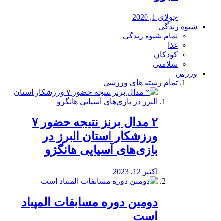
جولای 1, 2020
شیوه زندگی
تمام شیوه زندگی
غذا
کودکان
سلامتی
ورزش
تمام رشته های ورزشی
۲ مدال برنز نتیجه حضور ۷
ورزشکار استان البرز در
بازی‌های آسیایی هانگژو
اکتبر 12, 2023
دومین دوره مسابفات المپیاد
است