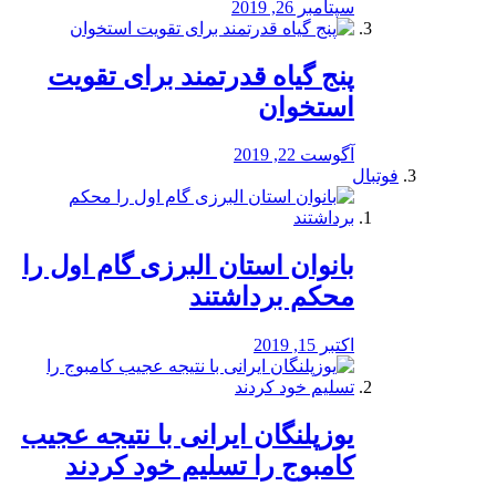
سپتامبر 26, 2019
پنج گیاه قدرتمند برای تقویت
استخوان
آگوست 22, 2019
فوتبال
بانوان استان البرزی گام اول را
محكم برداشتند
اکتبر 15, 2019
یوزپلنگان ایرانی با نتیجه عجیب
کامبوج را تسلیم خود کردند