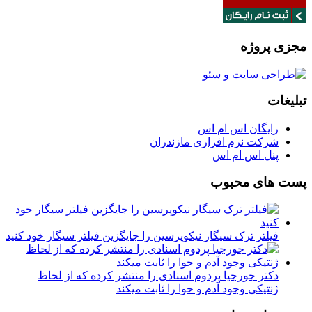
مجزی پروژه
تبلیغات
رایگان اس ام اس
شرکت نرم افزاری مازندران
پنل اس ام اس
پست های محبوب
فیلتر ترک سیگار نیکوپرسین را جایگزین فیلتر سیگار خود کنید
دکتر جورجیا پردوم اسنادی را منتشر کرده که از لحاظ
ژنتیکی وجود آدم و حوا را ثابت میکند