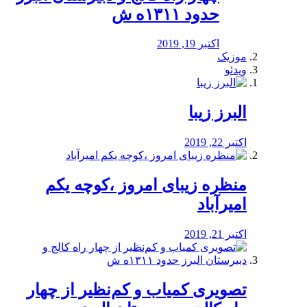
حدود ۱۳۱۱ه ش
اکتبر 19, 2019
موزیک
ویدئو
البرز زیبا
اکتبر 22, 2019
منظره‌‌ زیبای امروز ،کوچه یکم
امیرآباد
اکتبر 21, 2019
️تصویری کمیاب و کم‌نظیر از چهار