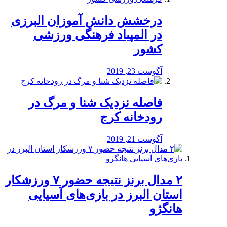
درخشش دانش آموزان البرزی
در المپیاد فرهنگی ورزشی
کشور
آگوست 23, 2019
️فاصله نزدیک شنا و مرگ در
رودخانه کرج
آگوست 21, 2019
۲ مدال برنز نتیجه حضور ۷ ورزشکار
استان البرز در بازی‌های آسیایی
هانگژو