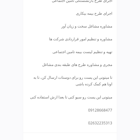
اجرای طرح بازنشستگی تامین اجتماعی
ی
ت
اجرای طرح بیمه بیکاری
ص
ف
مشاوره مشاغل سخت و زیان آور
ی
ه
مشاوره و تنظیم امور قراردادی شرکت ها
آ
ب
تهیه و تنظیم لیست بیمه تامین اجتماعی
ط
ر
مجری و مشاوره طرح های طبقه بندی مشاغل
ا
ح
تا میتونی این پست رو برای دوستات ارسال کن، تا به
ی
اونا هم کمک کرده باشی ‌
س
‌میتونی این پست رو سیو کنی تا بعدا ازش استفاده کنی ‌
ا
‌ ‌
ی
09128668477
ت
و
02632235313
س
ئ
و