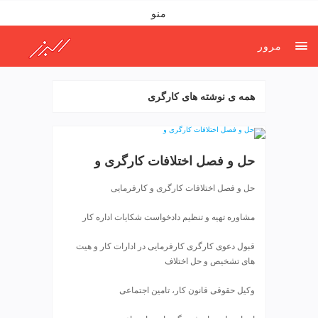
ف
منو
ص
د
مرور
خ
و
ن
همه ی نوشته های کارگری
ش
ر
ق
ت
حل و فصل اختلافات کارگری و
ه
ر
حل و فصل اختلافات کارگری و کارفرمایی
ا
ن
مشاوره تهیه و تنظیم دادخواست شکایات اداره کار
خ
ش
قبول دعوی کارگری کارفرمایی در ادارات کار و هیت
ک
های تشخیص و حل اختلاف
ش
و
وکیل حقوقی قانون کار، تامین اجتماعی
ی