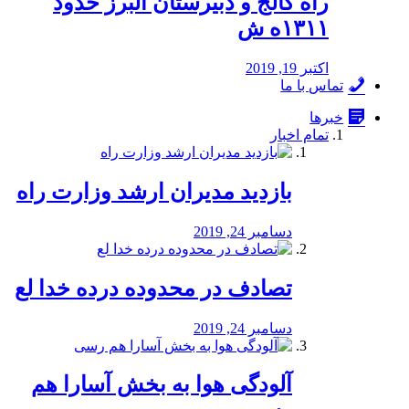
راه كالج و دبيرستان البرز حدود
۱۳۱۱ه ش
اکتبر 19, 2019
تماس با ما
خبرها
تمام اخبار
بازدید مدیران ارشد وزارت راه
دسامبر 24, 2019
تصادف در محدوده درده خدا لع
دسامبر 24, 2019
آلودگی هوا به بخش آسارا هم