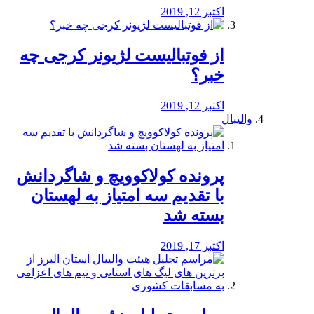
اکتبر 12, 2019
از فوتبالیست لژیونر کرجی چه
خبر؟
اکتبر 12, 2019
والیبال
پرونده کولاکوویچ و شاگردانش
با تقدیم سه امتیاز به لهستان
بسته شد
اکتبر 17, 2019