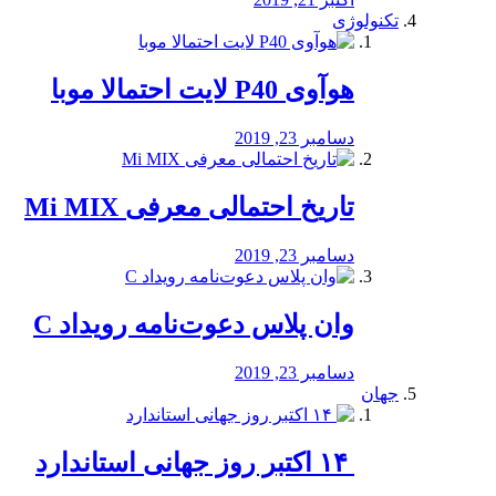
تکنولوژی
هوآوی P40 لایت احتمالا موبا
دسامبر 23, 2019
تاریخ احتمالی معرفی Mi MIX
دسامبر 23, 2019
وان پلاس دعوت‌نامه رویداد C
دسامبر 23, 2019
جهان
‏ ۱۴ اکتبر روز جهانی استاندارد