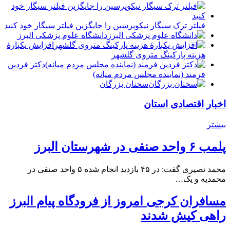
فیلتر ترک سیگار نیکوپرسین را جایگزین فیلتر سیگار خود کنید
دانشگاه علوم پزشکی البرز
افزایش یکبارۀ
هزینه پارکینگ متروی گلشهر
دكتر فردين
فرمند (نماينده مجلس مردم میانه)
سخنان بزرگان
اخبار اقتصادی استان
بیشتر
پلمب ۶ واحد صنفی در شهرستان البرز
محمد نصیری گفت: در ۴۵ بازدید انجام شده ۵ واحد صنفی در
محمدیه و یک…
مسافران کرجی امروز از فرودگاه پیام البرز
راهی کیش شدند