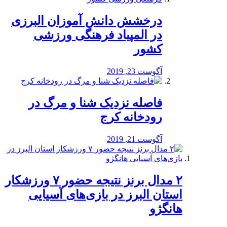
درخشش دانش آموزان البرزی
در المپیاد فرهنگی ورزشی
کشور
آگوست 23, 2019
️فاصله نزدیک شنا و مرگ در
رودخانه کرج
آگوست 21, 2019
۲ مدال برنز نتیجه حضور ۷ ورزشکار
استان البرز در بازی‌های آسیایی
هانگژو