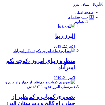
فصد
خون
صفحه اصلی
شرق
چند رسانه ای
تهران
تصاویر
خشکشویی
تصفیه
آب
البرز زیبا
طراحی
سایت
و
اکتبر 22, 2019
سئو
vip
منظره‌‌ زیبای امروز ،کوچه یکم
امیرآباد
اکتبر 21, 2019
️تصویری کمیاب و کم‌نظیر از
چهار راه كالج و دبيرستان البرز