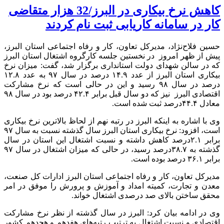
کاهش نرخ بیکاری در البرز/32 هزار متقاضی
کار در سامانه کاریابی ثبت نام کردند
حسین‌ فلاح‌نژاد، مدیرکل تعاون، کار و رفاه اجتماعی استان البرز،
پیش از ظهر امروز در نخستین جلسه کارگروه اشتغال استان البرز
که در سالن شهدای دولت استانداری برگزار شد، گفت: میزان نرخ
بیکاری استان البرز از عدد ۱۴.۹ درصد در سال ۹۷ به عدد ۱۲.۸
درصد در سال ۹۸ رسید و این در حالی است که نرخ مشارکت
اقتصادی البرز نیز که دو سال قبل برابر ۴۲.۴ درصد بود در سال ۹۸
معادل ۴۴.۴درصد ثبت شده است.
وی با اشاره به اینکه البرز در رتبه نهم از لحاظ بالاترین نرخ بیکاری
است، افزود: نرخ بیکاری استان البرز سال گذشته نسبت به سال ۹۷
برابر ۲.۱درصد کاهش داشته و نسبت اشتغال این استان در سال
گذشته به ۳۸.۷درصد رسید، در حالی که میزان اشتغال در سال ۹۷
برابر ۳۶.۱ درصد بوده است.
مدیرکل تعاون، کار و رفاه اجتماعی استان البرز ادارات کل صنعت،
معدن و تجارت، کمیته امداد و آموزش و پرورش را موفق در امر
محقق ساختن بالای صد درصدی اشتغال خواند.
وی در ادامه بیان کرد: البرز در سال گذشته از نظر نرخ مشارکت
اقتصادی و نسبت اشتغال به ترتیب رتبه‌های هفدهم و هجدهم کشور