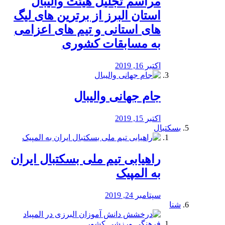
مراسم تجلیل هیئت والیبال
استان البرز از برترین های لیگ
های استانی و تیم های اعزامی
به مسابقات کشوری
اکتبر 16, 2019
جام جهانی والیبال
اکتبر 15, 2019
بسکتبال
راهیابی تیم ملی بسکتبال ایران
به المپیک
سپتامبر 24, 2019
شنا