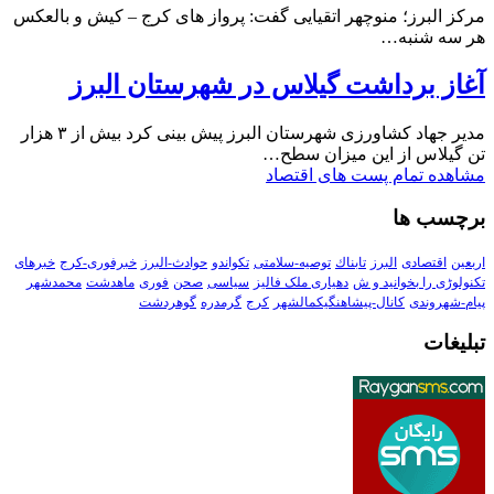
مرکز البرز؛ منوچهر اتقیایی گفت: پرواز های کرج – کیش و بالعکس
هر سه شنبه…
آغاز برداشت گیلاس در شهرستان البرز
مدیر جهاد کشاورزی شهرستان البرز پیش بینی کرد بیش از ۳ هزار
تن گیلاس از این میزان سطح…
مشاهده تمام پست های اقتصاد
برچسب ها
اربعین
اقتصادی
البرز
تابناك
توصیه-سلامتی
تکواندو
حوادث-البرز
خبرفوری-کرج
خبرهای
تکنولوڑی را بخوانید و ش
دهیاری ملک فالیز
سیاسی
صحن
فوری
ماهدشت
محمدشهر
پیام-شهروندی
کانال-پیشاهنگیکمالشهر
کرج
گرمدره
گوهردشت
تبلیغات