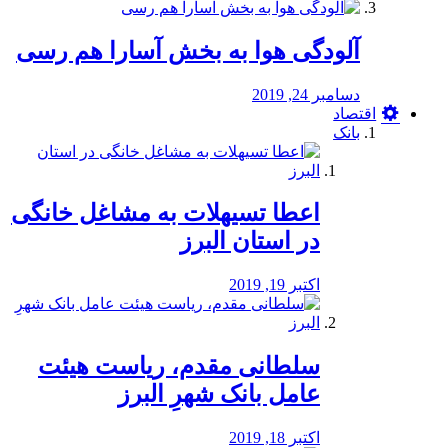
آلودگی هوا به بخش آسارا هم رسی
دسامبر 24, 2019
اقتصاد
بانک
️اعطا تسیهلات به مشاغل خانگی
در استان البرز
اکتبر 19, 2019
سلطانی مقدم، ریاست هیئت
عامل بانک شهرِ البرز
اکتبر 18, 2019