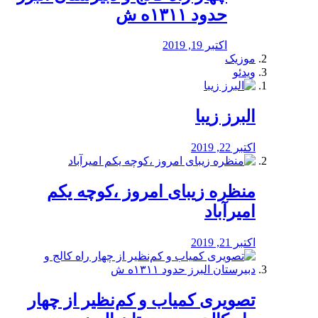
حدود ۱۳۱۱ه ش
اکتبر 19, 2019
موزیک
ویدئو
البرز زیبا
اکتبر 22, 2019
منظره‌‌ زیبای امروز ،کوچه یکم
امیرآباد
اکتبر 21, 2019
️تصویری کمیاب و کم‌نظیر از چهار