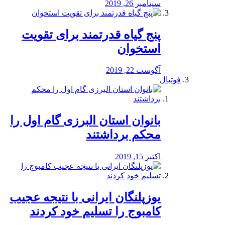
سپتامبر 26, 2019
پنج گیاه قدرتمند برای تقویت
استخوان
آگوست 22, 2019
فوتبال
بانوان استان البرزی گام اول را
محكم برداشتند
اکتبر 15, 2019
یوزپلنگان ایرانی با نتیجه عجیب
کامبوج را تسلیم خود کردند