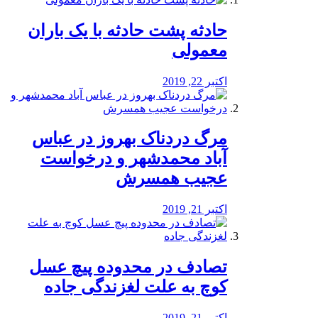
️حادثه پشت حادثه با یک باران
معمولی
اکتبر 22, 2019
مرگ دردناک بهروز در عباس
آباد محمدشهر و درخواست
عجیب همسرش
اکتبر 21, 2019
تصادف در محدوده پیچ عسل
کوچ به علت لغزندگی جاده
اکتبر 21, 2019