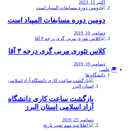
اکتبر 12, 2023
دومین دوره مسابفات المپیاد است
دسامبر 19, 2019
کلاس تئوری مربی گری درجه ۳ آقا
دسامبر 19, 2019
علمی
دانشگاه ها
بازگشت ساعت کاری دانشگاه
آزاد اسلامی استان البرز
دسامبر 25, 2019