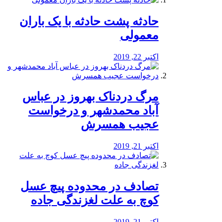
️حادثه پشت حادثه با یک باران
معمولی
اکتبر 22, 2019
مرگ دردناک بهروز در عباس
آباد محمدشهر و درخواست
عجیب همسرش
اکتبر 21, 2019
تصادف در محدوده پیچ عسل
کوچ به علت لغزندگی جاده
اکتبر 21, 2019