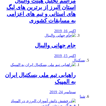
مراسم تجلیل هیئت والیبال
استان البرز از برترین های لیگ
های استانی و تیم های اعزامی
به مسابقات کشوری
اکتبر 16, 2019
جام جهانی والیبال
اکتبر 15, 2019
بسکتبال
راهیابی تیم ملی بسکتبال ایران
به المپیک
سپتامبر 24, 2019
شنا