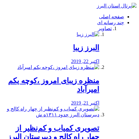
فصد
خون
صفحه اصلی
شرق
چند رسانه ای
تهران
تصاویر
خشکشویی
تصفیه
آب
البرز زیبا
طراحی
سایت
و
اکتبر 22, 2019
سئو
vip
منظره‌‌ زیبای امروز ،کوچه یکم
امیرآباد
اکتبر 21, 2019
️تصویری کمیاب و کم‌نظیر از
چهار راه كالج و دبيرستان البرز