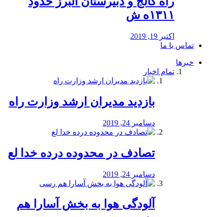
راه كالج و دبيرستان البرز حدود
۱۳۱۱ه ش
اکتبر 19, 2019
تماس با ما
خبرها
تمام اخبار
بازدید مدیران ارشد وزارت راه
دسامبر 24, 2019
تصادف در محدوده درده خدا لع
دسامبر 24, 2019
آلودگی هوا به بخش آسارا هم