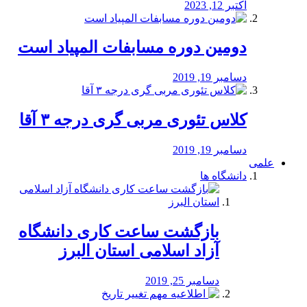
اکتبر 12, 2023
دومین دوره مسابفات المپیاد است
دسامبر 19, 2019
کلاس تئوری مربی گری درجه ۳ آقا
دسامبر 19, 2019
علمی
دانشگاه ها
بازگشت ساعت کاری دانشگاه
آزاد اسلامی استان البرز
دسامبر 25, 2019