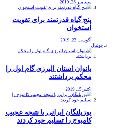
سپتامبر 26, 2019
پنج گیاه قدرتمند برای تقویت
استخوان
آگوست 22, 2019
فوتبال
بانوان استان البرزی گام اول را
محكم برداشتند
اکتبر 15, 2019
یوزپلنگان ایرانی با نتیجه عجیب
کامبوج را تسلیم خود کردند