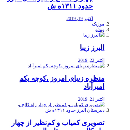
حدود ۱۳۱۱ه ش
اکتبر 19, 2019
موزیک
ویدئو
البرز زیبا
اکتبر 22, 2019
منظره‌‌ زیبای امروز ،کوچه یکم
امیرآباد
اکتبر 21, 2019
️تصویری کمیاب و کم‌نظیر از چهار