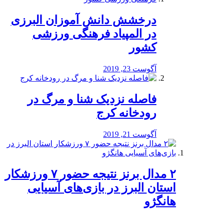
درخشش دانش آموزان البرزی
در المپیاد فرهنگی ورزشی
کشور
آگوست 23, 2019
️فاصله نزدیک شنا و مرگ در
رودخانه کرج
آگوست 21, 2019
۲ مدال برنز نتیجه حضور ۷ ورزشکار
استان البرز در بازی‌های آسیایی
هانگژو