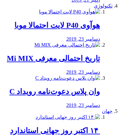
تکنولوژی
هوآوی P40 لایت احتمالا موبا
دسامبر 23, 2019
تاریخ احتمالی معرفی Mi MIX
دسامبر 23, 2019
وان پلاس دعوت‌نامه رویداد C
دسامبر 23, 2019
جهان
‏ ۱۴ اکتبر روز جهانی استاندارد