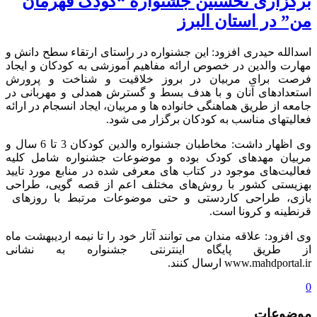
برگزاری نخستین جشنواره “کودک قهرمان
من” در استان البرز
اسدالله حیدری افزود: این جشنواره در راستای ارتقاء سطح دانش و
مهارت والدین در خصوص ارائه مفاهیم آموزشی به کودکان و ایجاد
فرصت برای مربیان در بروز خلاقیت و شناخت و پرورش
استعدادهای آنان و با هدف بسط و گسترش همدلی و مهربانی در
جامعه از طریق هماهنگی خانواده ها و مربیان، ایجاد انسجام در ارائه
فعالیتهای مناسب به کودکان برگزار می شود.
وی اظهار داشت: مخاطبان جشنواره والدین کودکان 3 تا 6 سال و
مربیان مهدهای کودک بوده و موضوعات جشنواره شامل کلیه
فعالیت‌های موجود در کتاب های معرفی شده در منابع مورد تایید
بهزیستی کشور با روش‌های مختلف اعم از قصه گویی، طراحی
بازی، طراحی کاردستی و حتی موضوعات مرتبط با روزهای
قرنطینه و کرونا است.
وی افزود: علاقه مندان می توانند آثار خود را تا نیمه اردیبهشت ماه
از طریق پایگاه اینترنتی جشنواره به نشانی
www.mahdportal.ir ارسال کنند.
0
موضوعات