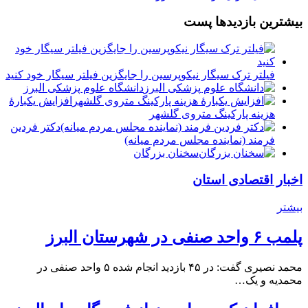
بیشترین بازدیدها پست
فیلتر ترک سیگار نیکوپرسین را جایگزین فیلتر سیگار خود کنید
دانشگاه علوم پزشکی البرز
افزایش یکبارۀ
هزینه پارکینگ متروی گلشهر
دكتر فردين
فرمند (نماينده مجلس مردم میانه)
سخنان بزرگان
اخبار اقتصادی استان
بیشتر
پلمب ۶ واحد صنفی در شهرستان البرز
محمد نصیری گفت: در ۴۵ بازدید انجام شده ۵ واحد صنفی در
محمدیه و یک…