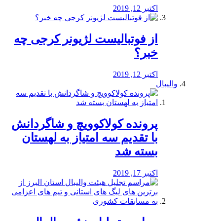
اکتبر 12, 2019
از فوتبالیست لژیونر کرجی چه
خبر؟
اکتبر 12, 2019
والیبال
پرونده کولاکوویچ و شاگردانش
با تقدیم سه امتیاز به لهستان
بسته شد
اکتبر 17, 2019