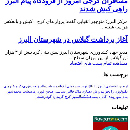
مسافران کرجی امروز از فرودگاه پیام البرز
راهی کیش شدند
مرکز البرز؛ منوچهر اتقیایی گفت: پرواز های کرج – کیش و بالعکس
هر سه شنبه…
آغاز برداشت گیلاس در شهرستان البرز
مدیر جهاد کشاورزی شهرستان البرز پیش بینی کرد بیش از ۳ هزار
تن گیلاس از این میزان سطح…
مشاهده تمام پست های اقتصاد
برچسب ها
اربعین
اقتصادی
البرز
تابناك
توصیه-سلامتی
تکواندو
حوادث-البرز
خبرفوری-کرج
خبرهای
تکنولوڑی را بخوانید و ش
دهیاری ملک فالیز
سیاسی
صحن
فوری
ماهدشت
محمدشهر
پیام-شهروندی
کانال-پیشاهنگیکمالشهر
کرج
گرمدره
گوهردشت
تبلیغات