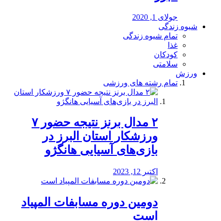
جولای 1, 2020
شیوه زندگی
تمام شیوه زندگی
غذا
کودکان
سلامتی
ورزش
تمام رشته های ورزشی
۲ مدال برنز نتیجه حضور ۷
ورزشکار استان البرز در
بازی‌های آسیایی هانگژو
اکتبر 12, 2023
دومین دوره مسابفات المپیاد
است