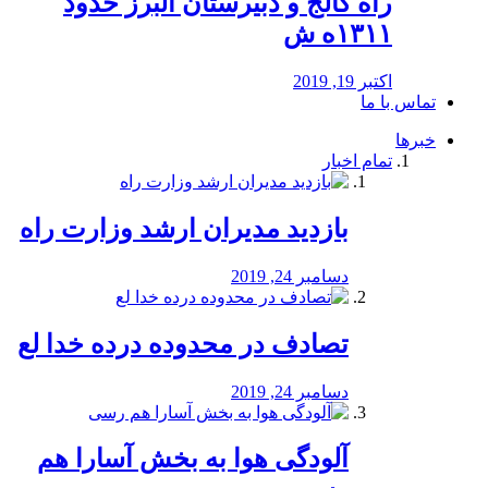
راه كالج و دبيرستان البرز حدود
۱۳۱۱ه ش
اکتبر 19, 2019
تماس با ما
خبرها
تمام اخبار
بازدید مدیران ارشد وزارت راه
دسامبر 24, 2019
تصادف در محدوده درده خدا لع
دسامبر 24, 2019
آلودگی هوا به بخش آسارا هم