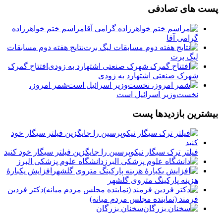
پست های تصادفی
مراسم ختم خواهرزاده
گرامی آقا
نتایج هفته دوم مسابقات
لیگ برت
افتتاح گمرک
شهرک صنعتی اشتهارد به زودی
شمر امروز،
نخست‌وزیر اسرائیل است
بیشترین بازدیدها پست
فیلتر ترک سیگار نیکوپرسین را جایگزین فیلتر سیگار خود کنید
دانشگاه علوم پزشکی البرز
افزایش یکبارۀ
هزینه پارکینگ متروی گلشهر
دكتر فردين
فرمند (نماينده مجلس مردم میانه)
سخنان بزرگان