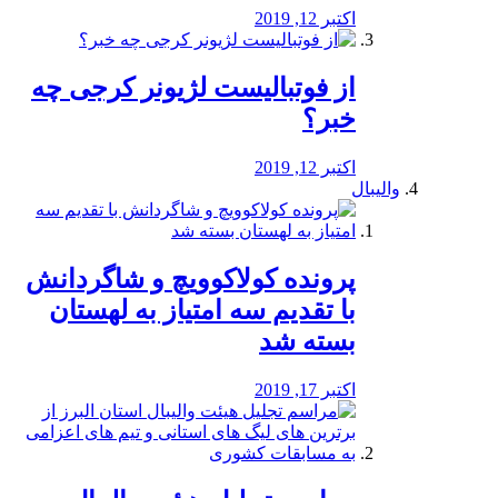
اکتبر 12, 2019
از فوتبالیست لژیونر کرجی چه
خبر؟
اکتبر 12, 2019
والیبال
پرونده کولاکوویچ و شاگردانش
با تقدیم سه امتیاز به لهستان
بسته شد
اکتبر 17, 2019