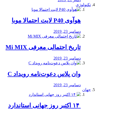
تکنولوژی
هوآوی P40 لایت احتمالا موبا
دسامبر 23, 2019
تاریخ احتمالی معرفی Mi MIX
دسامبر 23, 2019
وان پلاس دعوت‌نامه رویداد C
دسامبر 23, 2019
جهان
‏ ۱۴ اکتبر روز جهانی استاندارد