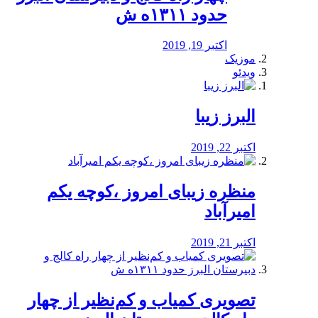
حدود ۱۳۱۱ه ش
اکتبر 19, 2019
موزیک
ویدئو
البرز زیبا
اکتبر 22, 2019
منظره‌‌ زیبای امروز ،کوچه یکم
امیرآباد
اکتبر 21, 2019
️تصویری کمیاب و کم‌نظیر از چهار