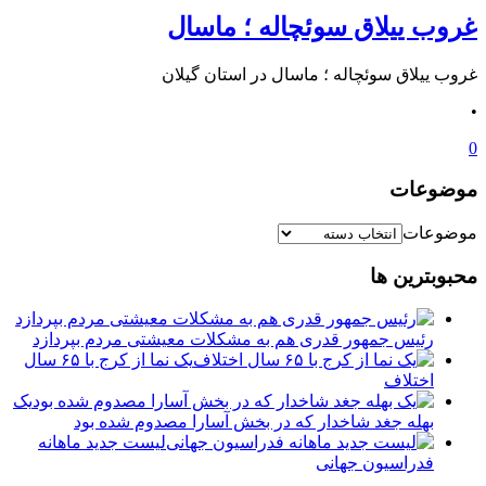
غروب ییلاق سوئچاله ؛ ماسال
غروب ییلاق سوئچاله ؛ ماسال در استان گیلان
•
0
موضوعات
موضوعات
محبوبترین ها
رئیس جمهور قدری هم به مشکلات معیشتی مردم بپردازد
یک نما از کرج با ۶۵ سال
اختلاف
یک
بهله جغد شاخدار که در بخش آسارا مصدوم شده بود
لیست جدید ماهانه
فدراسیون جهانی