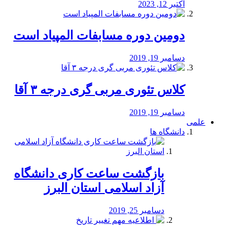
اکتبر 12, 2023
دومین دوره مسابفات المپیاد است
دسامبر 19, 2019
کلاس تئوری مربی گری درجه ۳ آقا
دسامبر 19, 2019
علمی
دانشگاه ها
بازگشت ساعت کاری دانشگاه
آزاد اسلامی استان البرز
دسامبر 25, 2019