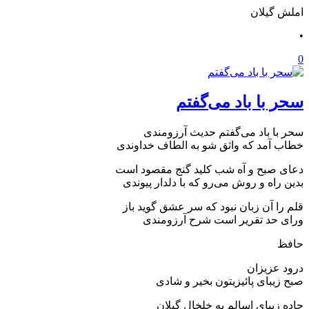
املش گیلان
•
0
سحر با باد می‌گفتم
سحر با باد می‌گفتم حدیث آرزومندی
خطاب آمد که واثق شو به الطاف خداوندی
دعای صبح و آه شب کلید گنج مقصود است
بدین راه و روش می‌رو که با دلدار پیوندی
قلم را آن زبان نبود که سر عشق گوید باز
ورای حد تقریر است شرح آرزومندی
حافظ
درود عزیزان
صبح زیبای پائیزیتون بخیر و شادی
جاده زیبای اسالم به خلخال گیلان