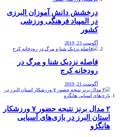
درخشش دانش آموزان البرزی
در المپیاد فرهنگی ورزشی
کشور
آگوست 23, 2019
️فاصله نزدیک شنا و مرگ در
رودخانه کرج
آگوست 21, 2019
۲ مدال برنز نتیجه حضور ۷ ورزشکار
استان البرز در بازی‌های آسیایی
هانگژو