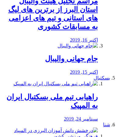
مراسم تجلیل هیئت والیبال
استان البرز از برترین های لیگ
های استانی و تیم های اعزامی
به مسابقات کشوری
اکتبر 16, 2019
جام جهانی والیبال
اکتبر 15, 2019
بسکتبال
راهیابی تیم ملی بسکتبال ایران
به المپیک
سپتامبر 24, 2019
شنا