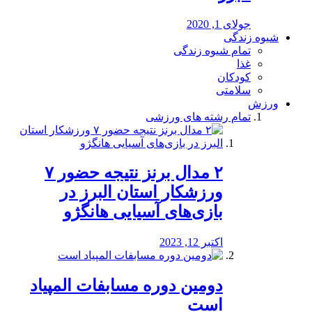
جولای 1, 2020
شیوه زندگی
تمام شیوه زندگی
غذا
کودکان
سلامتی
ورزش
تمام رشته های ورزشی
۲ مدال برنز نتیجه حضور ۷
ورزشکار استان البرز در
بازی‌های آسیایی هانگژو
اکتبر 12, 2023
دومین دوره مسابفات المپیاد
است