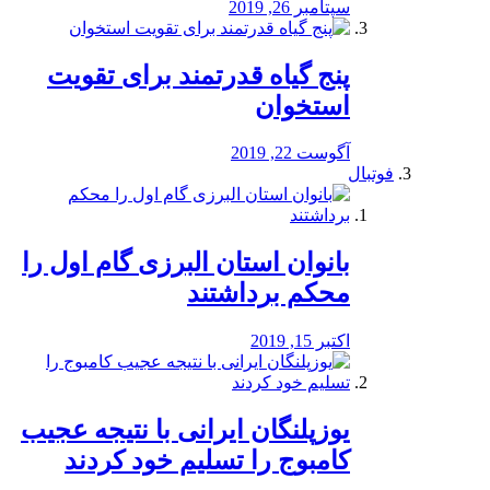
سپتامبر 26, 2019
پنج گیاه قدرتمند برای تقویت
استخوان
آگوست 22, 2019
فوتبال
بانوان استان البرزی گام اول را
محكم برداشتند
اکتبر 15, 2019
یوزپلنگان ایرانی با نتیجه عجیب
کامبوج را تسلیم خود کردند