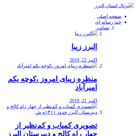
فصد
خون
صفحه اصلی
شرق
چند رسانه ای
تهران
تصاویر
خشکشویی
تصفیه
آب
البرز زیبا
طراحی
سایت
و
اکتبر 22, 2019
سئو
vip
منظره‌‌ زیبای امروز ،کوچه یکم
امیرآباد
اکتبر 21, 2019
️تصویری کمیاب و کم‌نظیر از
چهار راه كالج و دبيرستان البرز