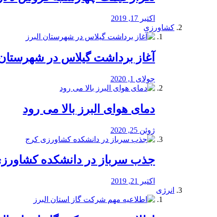
اکتبر 17, 2019
کشاورزی
آغاز برداشت گیلاس در شهرستان 
جولای 1, 2020
دمای هوای البرز بالا می رود
ژوئن 25, 2020
جذب سرباز در دانشکده کشاورز
اکتبر 21, 2019
انرژی