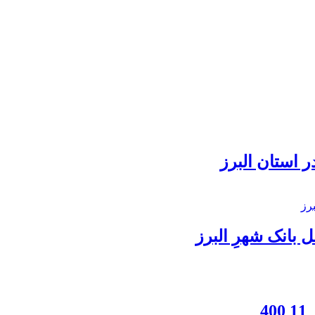
 استان البرز
بانک شهرِ البرز
4