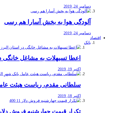
دسامبر 24, 2019
آلودگی هوا به بخش آسارا هم رسی
دسامبر 24, 2019
اقتصاد
بانک
️اعطا تسیهلات به مشاغل خانگی در
اکتبر 19, 2019
سلطانی مقدم، ریاست هیئت عامل 
اکتبر 18, 2019
تکرار قیمت چهارشنبه فروش دلار 11 00