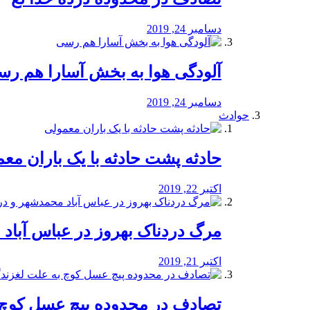
دسامبر 24, 2019
آلودگی هوا به بخش آسارا هم ر
دسامبر 24, 2019
حوادث
️حادثه پشت حادثه با یک باران مع
اکتبر 22, 2019
مرگ دردناک بهروز در عباس آب
اکتبر 21, 2019
تصادف در محدوده پیچ عسل کوچ 