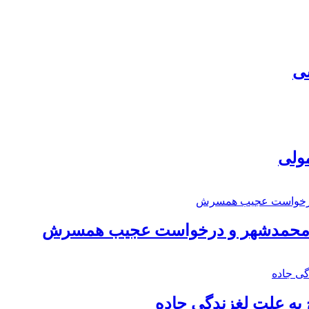
سی
مولی
اد محمدشهر و درخواست عجیب همسرش
به علت لغزندگی جاده