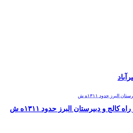
رآباد
كالج و دبيرستان البرز حدود ۱۳۱۱ه ش