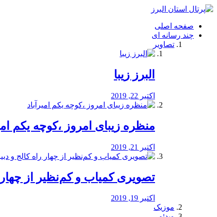
فصد
خون
صفحه اصلی
شرق
چند رسانه ای
تهران
تصاویر
خشکشویی
تصفیه
آب
البرز زیبا
طراحی
سایت
و
اکتبر 22, 2019
سئو
vip
منظره‌‌ زیبای امروز ،کوچه یکم امی
اکتبر 21, 2019
️تصویری کمیاب و کم‌نظیر از چهار راه 
اکتبر 19, 2019
موزیک
ویدئو