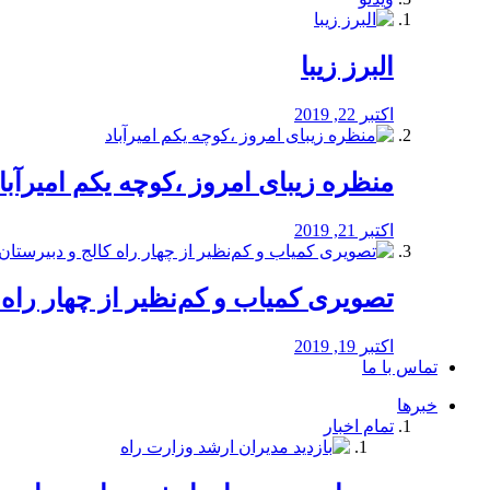
البرز زیبا
اکتبر 22, 2019
منظره‌‌ زیبای امروز ،کوچه یکم امیرآبا
اکتبر 21, 2019
️تصویری کمیاب و کم‌نظیر از چهار راه كالج
اکتبر 19, 2019
تماس با ما
خبرها
تمام اخبار