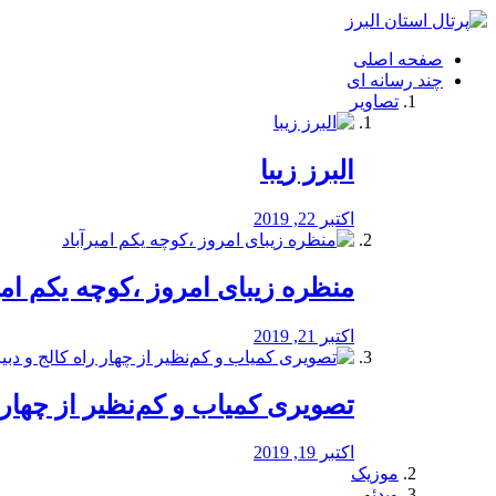
فصد
خون
صفحه اصلی
شرق
چند رسانه ای
تهران
تصاویر
خشکشویی
تصفیه
آب
البرز زیبا
طراحی
سایت
و
اکتبر 22, 2019
سئو
vip
منظره‌‌ زیبای امروز ،کوچه یکم امی
اکتبر 21, 2019
️تصویری کمیاب و کم‌نظیر از چهار راه 
اکتبر 19, 2019
موزیک
ویدئو