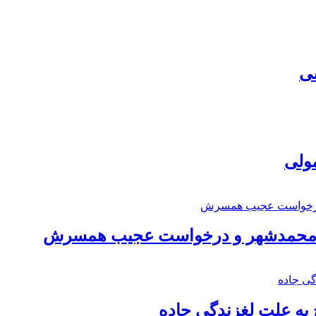
سی
مولی
اد محمدشهر و درخواست عجیب همسرش
به علت لغزندگی جاده