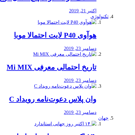
اکتبر 21, 2019
تکنولوژی
هوآوی P40 لایت احتمالا موبا
دسامبر 23, 2019
تاریخ احتمالی معرفی Mi MIX
دسامبر 23, 2019
وان پلاس دعوت‌نامه رویداد C
دسامبر 23, 2019
جهان