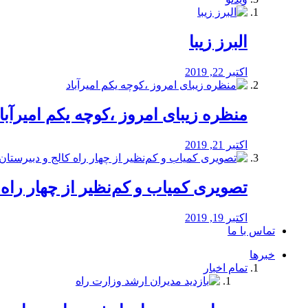
البرز زیبا
اکتبر 22, 2019
منظره‌‌ زیبای امروز ،کوچه یکم امیرآبا
اکتبر 21, 2019
️تصویری کمیاب و کم‌نظیر از چهار راه كالج
اکتبر 19, 2019
تماس با ما
خبرها
تمام اخبار