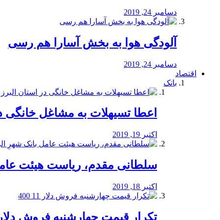
دسامبر 24, 2019
آلودگی هوا به بخش آسارا هم رسی
دسامبر 24, 2019
اقتصاد
بانک
️اعطا تسیهلات به مشاغل خانگی در
اکتبر 19, 2019
سلطانی مقدم، ریاست هیئت عامل 
اکتبر 18, 2019
تکرار قیمت چهارشنبه فروش دلار 11 00