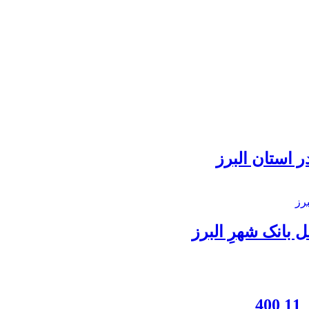
 استان البرز
بانک شهرِ البرز
4