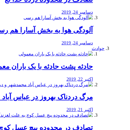
دسامبر 24, 2019
آلودگی هوا به بخش آسارا هم ر
دسامبر 24, 2019
حوادث
️حادثه پشت حادثه با یک باران مع
اکتبر 22, 2019
مرگ دردناک بهروز در عباس آب
اکتبر 21, 2019
تصادف در محدوده پیچ عسل کوچ 