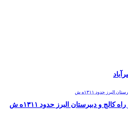
رآباد
كالج و دبيرستان البرز حدود ۱۳۱۱ه ش