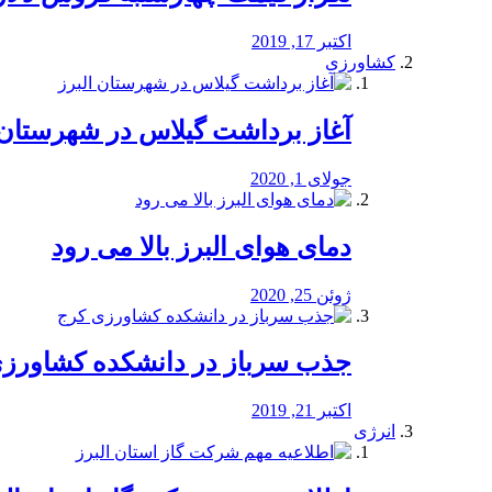
اکتبر 17, 2019
کشاورزی
آغاز برداشت گیلاس در شهرستان 
جولای 1, 2020
دمای هوای البرز بالا می رود
ژوئن 25, 2020
جذب سرباز در دانشکده کشاورز
اکتبر 21, 2019
انرژی