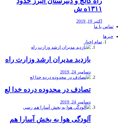
راه كالج و دبيرستان البرز حدود
۱۳۱۱ه ش
اکتبر 19, 2019
تماس با ما
خبرها
تمام اخبار
بازدید مدیران ارشد وزارت راه
دسامبر 24, 2019
تصادف در محدوده درده خدا لع
دسامبر 24, 2019
آلودگی هوا به بخش آسارا هم