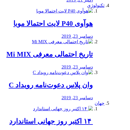
تکنولوژی
هوآوی P40 لایت احتمالا موبا
دسامبر 23, 2019
تاریخ احتمالی معرفی Mi MIX
دسامبر 23, 2019
وان پلاس دعوت‌نامه رویداد C
دسامبر 23, 2019
جهان
‏ ۱۴ اکتبر روز جهانی استاندارد