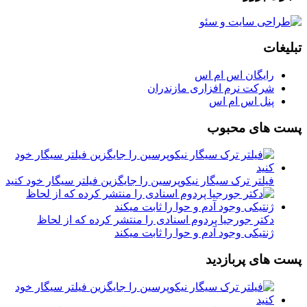
تبلیغات
رایگان اس ام اس
شرکت نرم افزاری مازندران
پنل اس ام اس
پست های محبوب
فیلتر ترک سیگار نیکوپرسین را جایگزین فیلتر سیگار خود کنید
دکتر جورجیا پردوم اسنادی را منتشر کرده که از لحاظ
ژنتیکی وجود آدم و حوا را ثابت میکند
پست های پربازدید