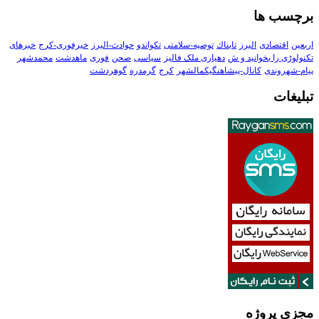
برچسب ها
اربعین
اقتصادی
البرز
تابناك
توصیه-سلامتی
تکواندو
حوادث-البرز
خبرفوری-کرج
خبرهای
تکنولوڑی را بخوانید و ش
دهیاری ملک فالیز
سیاسی
صحن
فوری
ماهدشت
محمدشهر
پیام-شهروندی
کانال-پیشاهنگیکمالشهر
کرج
گرمدره
گوهردشت
تبلیغات
مجزی پروژه