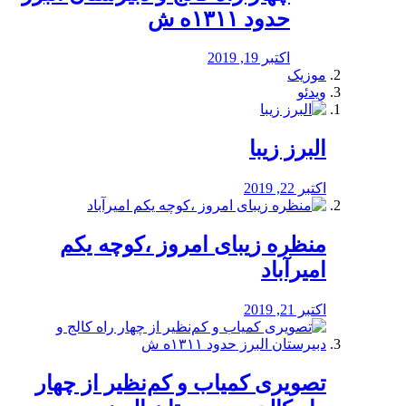
حدود ۱۳۱۱ه ش
اکتبر 19, 2019
موزیک
ویدئو
البرز زیبا
اکتبر 22, 2019
منظره‌‌ زیبای امروز ،کوچه یکم
امیرآباد
اکتبر 21, 2019
️تصویری کمیاب و کم‌نظیر از چهار