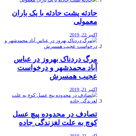
️حادثه پشت حادثه با یک باران
معمولی
اکتبر 22, 2019
مرگ دردناک بهروز در عباس
آباد محمدشهر و درخواست
عجیب همسرش
اکتبر 21, 2019
تصادف در محدوده پیچ عسل
کوچ به علت لغزندگی جاده
اکتبر 21, 2019