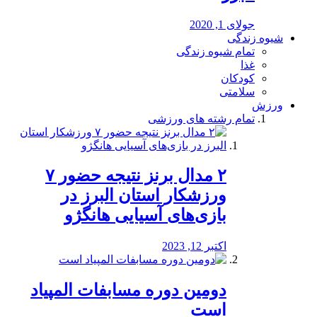
جولای 1, 2020
شیوه زندگی
تمام شیوه زندگی
غذا
کودکان
سلامتی
ورزش
تمام رشته های ورزشی
۲ مدال برنز نتیجه حضور ۷
ورزشکار استان البرز در
بازی‌های آسیایی هانگژو
اکتبر 12, 2023
دومین دوره مسابفات المپیاد
است