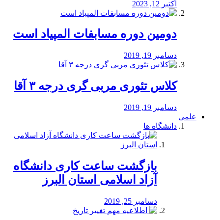
اکتبر 12, 2023
دومین دوره مسابفات المپیاد است
دسامبر 19, 2019
کلاس تئوری مربی گری درجه ۳ آقا
دسامبر 19, 2019
علمی
دانشگاه ها
بازگشت ساعت کاری دانشگاه
آزاد اسلامی استان البرز
دسامبر 25, 2019