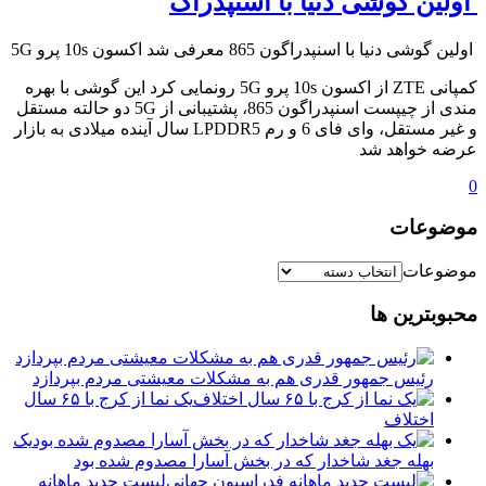
️ اولین گوشی دنیا با اسنپدراگ
️ اولین گوشی دنیا با اسنپدراگون 865 معرفی شد اکسون 10s پرو 5G
کمپانی ZTE از اکسون 10s پرو 5G رونمایی کرد این گوشی با بهره
مندی از چیپست اسنپدراگون 865، پشتیبانی از 5G دو حالته مستقل
و غیر مستقل، وای فای 6 و رم LPDDR5 سال آینده میلادی به بازار
عرضه خواهد شد
0
موضوعات
موضوعات
محبوبترین ها
رئیس جمهور قدری هم به مشکلات معیشتی مردم بپردازد
یک نما از کرج با ۶۵ سال
اختلاف
یک
بهله جغد شاخدار که در بخش آسارا مصدوم شده بود
لیست جدید ماهانه