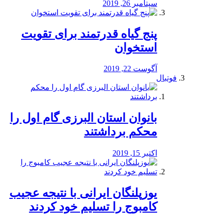
سپتامبر 26, 2019
پنج گیاه قدرتمند برای تقویت
استخوان
آگوست 22, 2019
فوتبال
بانوان استان البرزی گام اول را
محكم برداشتند
اکتبر 15, 2019
یوزپلنگان ایرانی با نتیجه عجیب
کامبوج را تسلیم خود کردند