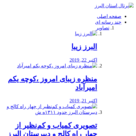
فصد
خون
صفحه اصلی
شرق
چند رسانه ای
تهران
تصاویر
خشکشویی
تصفیه
آب
البرز زیبا
طراحی
سایت
و
اکتبر 22, 2019
سئو
vip
منظره‌‌ زیبای امروز ،کوچه یکم
امیرآباد
اکتبر 21, 2019
️تصویری کمیاب و کم‌نظیر از
چهار راه كالج و دبيرستان البرز