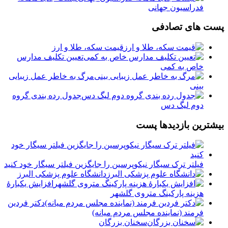
فدراسیون جهانی
پست های تصادفی
️قیمت سکه، طلا و ارز
️تعیین تکلیف مدارس
خاص به کمی
مرگ به خاطر عمل زیبایی
بینی
جدول رده بندی گروه
دوم لیگ دس
بیشترین بازدیدها پست
فیلتر ترک سیگار نیکوپرسین را جایگزین فیلتر سیگار خود کنید
دانشگاه علوم پزشکی البرز
افزایش یکبارۀ
هزینه پارکینگ متروی گلشهر
دكتر فردين
فرمند (نماينده مجلس مردم میانه)
سخنان بزرگان