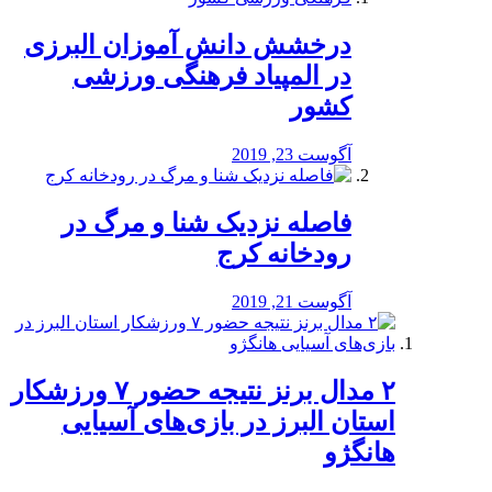
درخشش دانش آموزان البرزی
در المپیاد فرهنگی ورزشی
کشور
آگوست 23, 2019
️فاصله نزدیک شنا و مرگ در
رودخانه کرج
آگوست 21, 2019
۲ مدال برنز نتیجه حضور ۷ ورزشکار
استان البرز در بازی‌های آسیایی
هانگژو