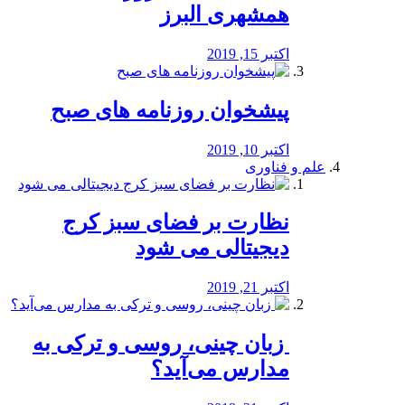
همشهری البرز
اکتبر 15, 2019
پیشخوان روزنامه های صبح
اکتبر 10, 2019
علم و فناوری
نظارت بر فضای سبز کرج
دیجیتالی می شود
اکتبر 21, 2019
️ زبان چینی، روسی و ترکی به
مدارس می‌آید؟