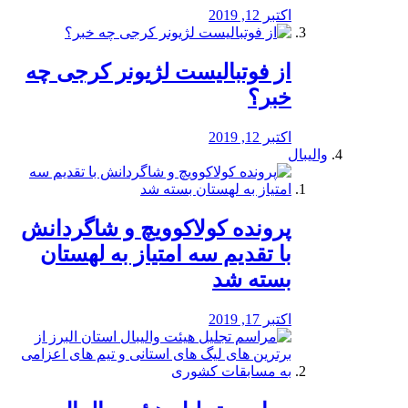
اکتبر 12, 2019
از فوتبالیست لژیونر کرجی چه
خبر؟
اکتبر 12, 2019
والیبال
پرونده کولاکوویچ و شاگردانش
با تقدیم سه امتیاز به لهستان
بسته شد
اکتبر 17, 2019