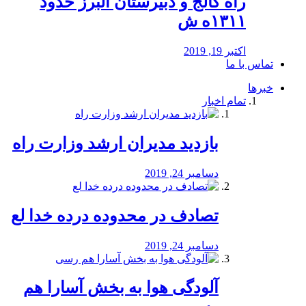
راه كالج و دبيرستان البرز حدود
۱۳۱۱ه ش
اکتبر 19, 2019
تماس با ما
خبرها
تمام اخبار
بازدید مدیران ارشد وزارت راه
دسامبر 24, 2019
تصادف در محدوده درده خدا لع
دسامبر 24, 2019
آلودگی هوا به بخش آسارا هم