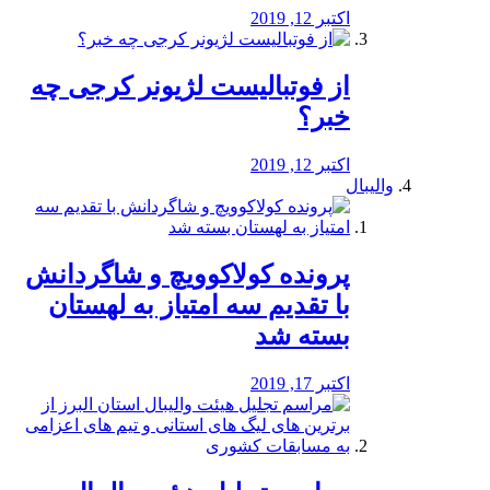
اکتبر 12, 2019
از فوتبالیست لژیونر کرجی چه
خبر؟
اکتبر 12, 2019
والیبال
پرونده کولاکوویچ و شاگردانش
با تقدیم سه امتیاز به لهستان
بسته شد
اکتبر 17, 2019