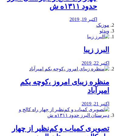
حدود ۱۳۱۱ه ش
اکتبر 19, 2019
موزیک
ویدئو
البرز زیبا
اکتبر 22, 2019
منظره‌‌ زیبای امروز ،کوچه یکم
امیرآباد
اکتبر 21, 2019
️تصویری کمیاب و کم‌نظیر از چهار