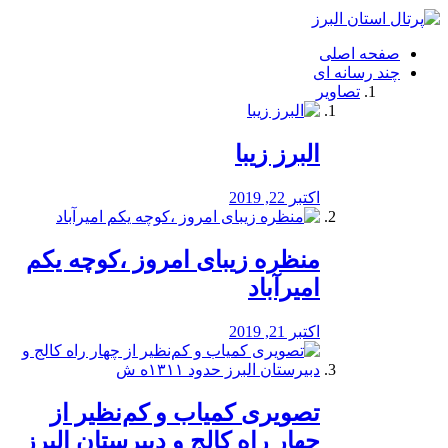
فصد
خون
صفحه اصلی
شرق
چند رسانه ای
تهران
تصاویر
خشکشویی
تصفیه
آب
البرز زیبا
طراحی
سایت
و
اکتبر 22, 2019
سئو
vip
منظره‌‌ زیبای امروز ،کوچه یکم
امیرآباد
اکتبر 21, 2019
️تصویری کمیاب و کم‌نظیر از
چهار راه كالج و دبيرستان البرز