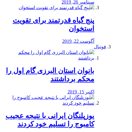
سپتامبر 26, 2019
پنج گیاه قدرتمند برای تقویت
استخوان
آگوست 22, 2019
فوتبال
بانوان استان البرزی گام اول را
محكم برداشتند
اکتبر 15, 2019
یوزپلنگان ایرانی با نتیجه عجیب
کامبوج را تسلیم خود کردند