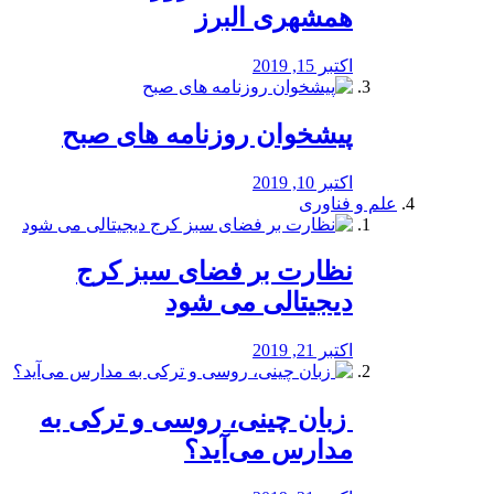
همشهری البرز
اکتبر 15, 2019
پیشخوان روزنامه های صبح
اکتبر 10, 2019
علم و فناوری
نظارت بر فضای سبز کرج
دیجیتالی می شود
اکتبر 21, 2019
️ زبان چینی، روسی و ترکی به
مدارس می‌آید؟