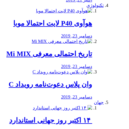
تکنولوژی
هوآوی P40 لایت احتمالا موبا
دسامبر 23, 2019
تاریخ احتمالی معرفی Mi MIX
دسامبر 23, 2019
وان پلاس دعوت‌نامه رویداد C
دسامبر 23, 2019
جهان
‏ ۱۴ اکتبر روز جهانی استاندارد