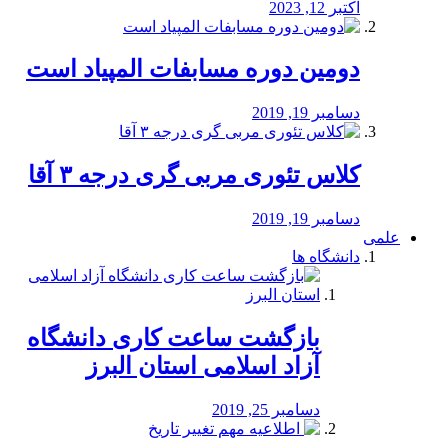
اکتبر 12, 2023
دومین دوره مسابفات المپیاد است
دسامبر 19, 2019
کلاس تئوری مربی گری درجه ۳ آقا
دسامبر 19, 2019
علمی
دانشگاه ها
بازگشت ساعت کاری دانشگاه
آزاد اسلامی استان البرز
دسامبر 25, 2019