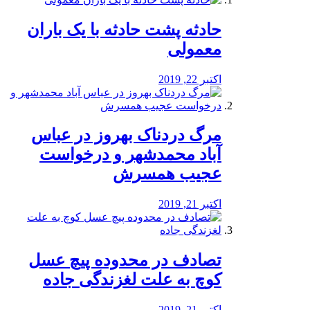
️حادثه پشت حادثه با یک باران
معمولی
اکتبر 22, 2019
مرگ دردناک بهروز در عباس
آباد محمدشهر و درخواست
عجیب همسرش
اکتبر 21, 2019
تصادف در محدوده پیچ عسل
کوچ به علت لغزندگی جاده
اکتبر 21, 2019