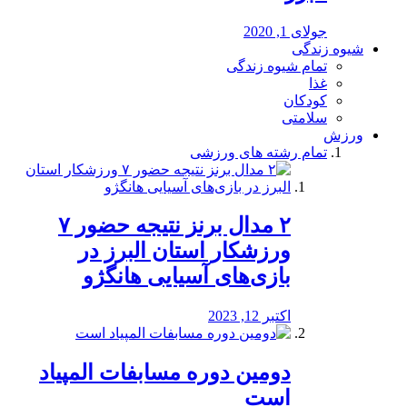
جولای 1, 2020
شیوه زندگی
تمام شیوه زندگی
غذا
کودکان
سلامتی
ورزش
تمام رشته های ورزشی
۲ مدال برنز نتیجه حضور ۷
ورزشکار استان البرز در
بازی‌های آسیایی هانگژو
اکتبر 12, 2023
دومین دوره مسابفات المپیاد
است