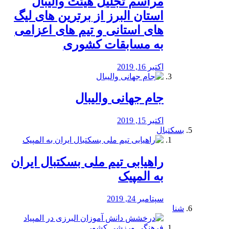
مراسم تجلیل هیئت والیبال
استان البرز از برترین های لیگ
های استانی و تیم های اعزامی
به مسابقات کشوری
اکتبر 16, 2019
جام جهانی والیبال
اکتبر 15, 2019
بسکتبال
راهیابی تیم ملی بسکتبال ایران
به المپیک
سپتامبر 24, 2019
شنا