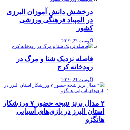
درخشش دانش آموزان البرزی
در المپیاد فرهنگی ورزشی
کشور
آگوست 23, 2019
️فاصله نزدیک شنا و مرگ در
رودخانه کرج
آگوست 21, 2019
۲ مدال برنز نتیجه حضور ۷ ورزشکار
استان البرز در بازی‌های آسیایی
هانگژو