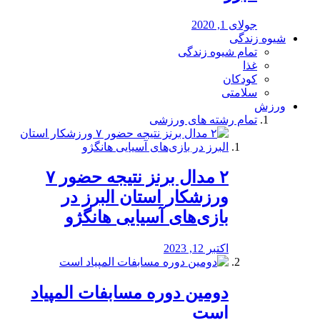
جولای 1, 2020
شیوه زندگی
تمام شیوه زندگی
غذا
کودکان
سلامتی
ورزش
تمام رشته های ورزشی
۲ مدال برنز نتیجه حضور ۷
ورزشکار استان البرز در
بازی‌های آسیایی هانگژو
اکتبر 12, 2023
دومین دوره مسابفات المپیاد
است