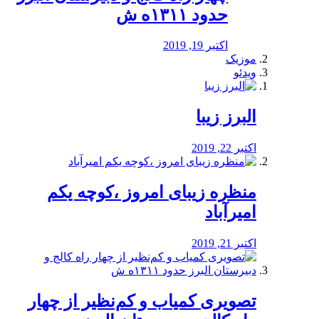
حدود ۱۳۱۱ه ش
اکتبر 19, 2019
موزیک
ویدئو
البرز زیبا
اکتبر 22, 2019
منظره‌‌ زیبای امروز ،کوچه یکم
امیرآباد
اکتبر 21, 2019
️تصویری کمیاب و کم‌نظیر از چهار