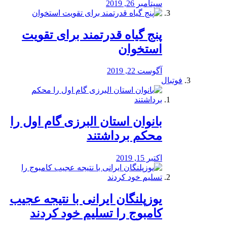
سپتامبر 26, 2019
پنج گیاه قدرتمند برای تقویت
استخوان
آگوست 22, 2019
فوتبال
بانوان استان البرزی گام اول را
محكم برداشتند
اکتبر 15, 2019
یوزپلنگان ایرانی با نتیجه عجیب
کامبوج را تسلیم خود کردند