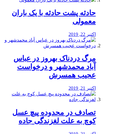
️حادثه پشت حادثه با یک باران
معمولی
اکتبر 22, 2019
مرگ دردناک بهروز در عباس
آباد محمدشهر و درخواست
عجیب همسرش
اکتبر 21, 2019
تصادف در محدوده پیچ عسل
کوچ به علت لغزندگی جاده
اکتبر 21, 2019