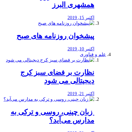
همشهری البرز
اکتبر 15, 2019
پیشخوان روزنامه های صبح
اکتبر 10, 2019
علم و فناوری
نظارت بر فضای سبز کرج
دیجیتالی می شود
اکتبر 21, 2019
️ زبان چینی، روسی و ترکی به
مدارس می‌آید؟