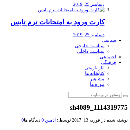
دسامبر 25, 2019
کارت ورود به امتحانات ترم تابس
دسامبر 25, 2019
سیاسی
سیاست خارجی
سیاست داخلی
اجتماعی
فرهنگی
آثار تاریخی
کتابخانه ها
مشاهیر
موزه ها
sh4089_1114319775
نوشته شده در
فوریه 13, 2017
توسط :
ادمین
0
دیدگاه ها
0