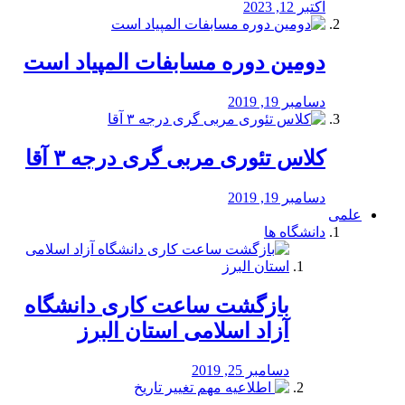
اکتبر 12, 2023
دومین دوره مسابفات المپیاد است
دسامبر 19, 2019
کلاس تئوری مربی گری درجه ۳ آقا
دسامبر 19, 2019
علمی
دانشگاه ها
بازگشت ساعت کاری دانشگاه
آزاد اسلامی استان البرز
دسامبر 25, 2019