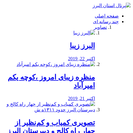
فصد
خون
صفحه اصلی
شرق
چند رسانه ای
تهران
تصاویر
خشکشویی
تصفیه
آب
البرز زیبا
طراحی
سایت
و
اکتبر 22, 2019
سئو
vip
منظره‌‌ زیبای امروز ،کوچه یکم
امیرآباد
اکتبر 21, 2019
️تصویری کمیاب و کم‌نظیر از
چهار راه كالج و دبيرستان البرز