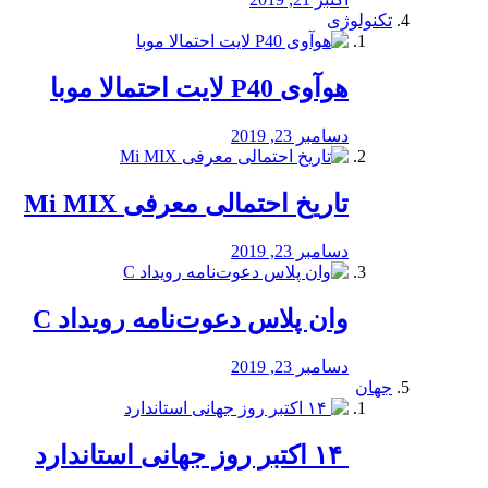
تکنولوژی
هوآوی P40 لایت احتمالا موبا
دسامبر 23, 2019
تاریخ احتمالی معرفی Mi MIX
دسامبر 23, 2019
وان پلاس دعوت‌نامه رویداد C
دسامبر 23, 2019
جهان
‏ ۱۴ اکتبر روز جهانی استاندارد