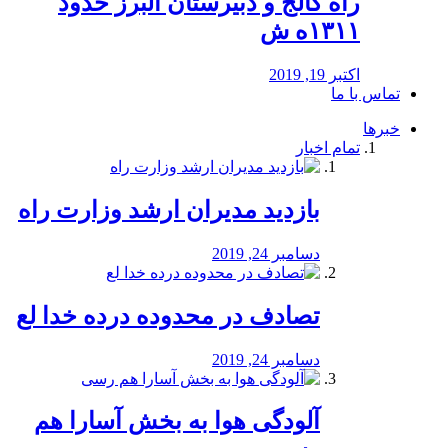
راه كالج و دبيرستان البرز حدود
۱۳۱۱ه ش
اکتبر 19, 2019
تماس با ما
خبرها
تمام اخبار
بازدید مدیران ارشد وزارت راه
دسامبر 24, 2019
تصادف در محدوده درده خدا لع
دسامبر 24, 2019
آلودگی هوا به بخش آسارا هم