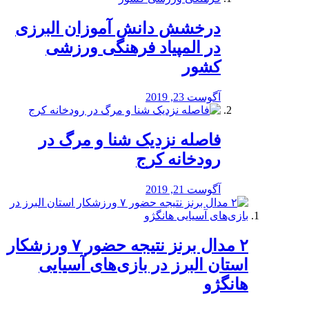
درخشش دانش آموزان البرزی
در المپیاد فرهنگی ورزشی
کشور
آگوست 23, 2019
️فاصله نزدیک شنا و مرگ در
رودخانه کرج
آگوست 21, 2019
۲ مدال برنز نتیجه حضور ۷ ورزشکار
استان البرز در بازی‌های آسیایی
هانگژو