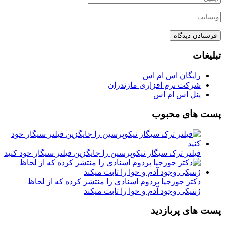
تبلیغات
رایگان اس ام اس
شرکت نرم افزاری مازندران
پنل اس ام اس
پست های محبوب
فیلتر ترک سیگار نیکوپرسین را جایگزین فیلتر سیگار خود کنید
دکتر جورجیا پردوم اسنادی را منتشر کرده که از لحاظ
ژنتیکی وجود آدم و حوا را ثابت میکند
پست های پربازدید