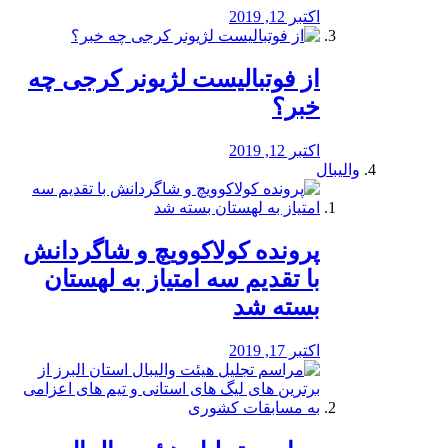
اکتبر 12, 2019
از فوتبالیست لژیونر کرجی چه
خبر؟
اکتبر 12, 2019
والیبال
پرونده کولاکوویچ و شاگردانش
با تقدیم سه امتیاز به لهستان
بسته شد
اکتبر 17, 2019