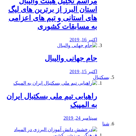
مراسم تجلیل هیئت والیبال
استان البرز از برترین های لیگ
های استانی و تیم های اعزامی
به مسابقات کشوری
اکتبر 16, 2019
جام جهانی والیبال
اکتبر 15, 2019
بسکتبال
راهیابی تیم ملی بسکتبال ایران
به المپیک
سپتامبر 24, 2019
شنا