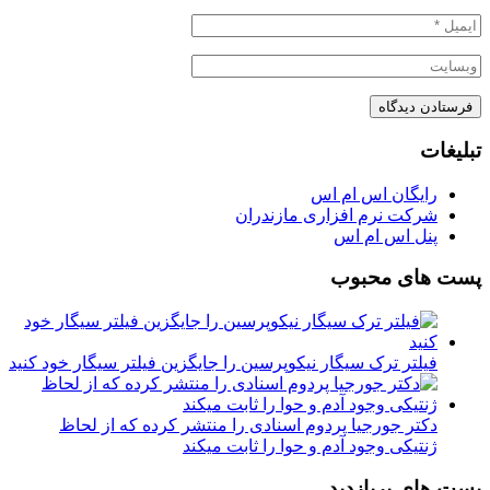
تبلیغات
رایگان اس ام اس
شرکت نرم افزاری مازندران
پنل اس ام اس
پست های محبوب
فیلتر ترک سیگار نیکوپرسین را جایگزین فیلتر سیگار خود کنید
دکتر جورجیا پردوم اسنادی را منتشر کرده که از لحاظ
ژنتیکی وجود آدم و حوا را ثابت میکند
پست های پربازدید