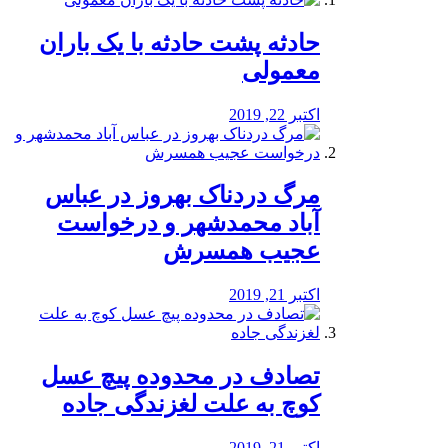
️حادثه پشت حادثه با یک باران
معمولی
اکتبر 22, 2019
مرگ دردناک بهروز در عباس
آباد محمدشهر و درخواست
عجیب همسرش
اکتبر 21, 2019
تصادف در محدوده پیچ عسل
کوچ به علت لغزندگی جاده
اکتبر 21, 2019