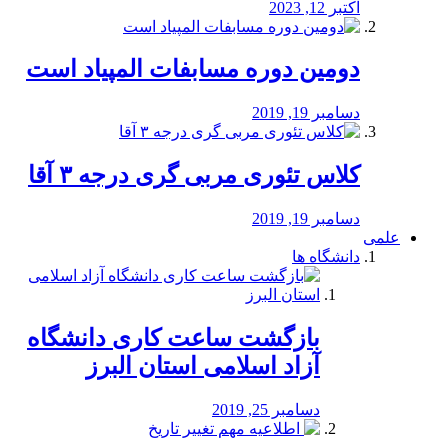
اکتبر 12, 2023
دومین دوره مسابفات المپیاد است
دسامبر 19, 2019
کلاس تئوری مربی گری درجه ۳ آقا
دسامبر 19, 2019
علمی
دانشگاه ها
بازگشت ساعت کاری دانشگاه
آزاد اسلامی استان البرز
دسامبر 25, 2019