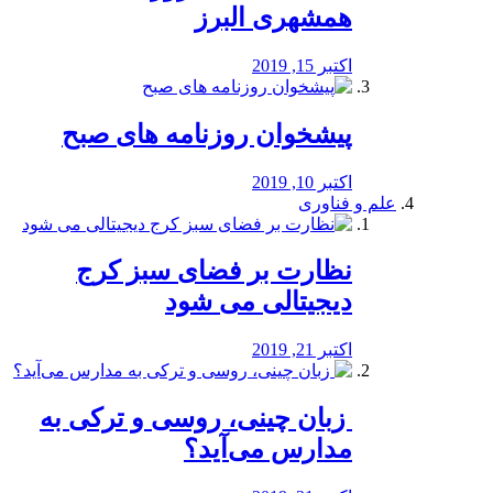
همشهری البرز
اکتبر 15, 2019
پیشخوان روزنامه های صبح
اکتبر 10, 2019
علم و فناوری
نظارت بر فضای سبز کرج
دیجیتالی می شود
اکتبر 21, 2019
️ زبان چینی، روسی و ترکی به
مدارس می‌آید؟