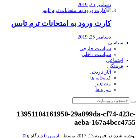
دسامبر 25, 2019
کارت ورود به امتحانات ترم تابس
دسامبر 25, 2019
سیاسی
سیاست خارجی
سیاست داخلی
اجتماعی
فرهنگی
آثار تاریخی
کتابخانه ها
مشاهیر
موزه ها
13951104161950-29a899da-cf74-423c-
aeba-167a4bcc4755
نوشته شده در
فوریه 13, 2017
توسط :
ادمین
0
دیدگاه ها
0