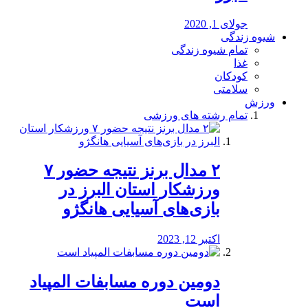
جولای 1, 2020
شیوه زندگی
تمام شیوه زندگی
غذا
کودکان
سلامتی
ورزش
تمام رشته های ورزشی
۲ مدال برنز نتیجه حضور ۷
ورزشکار استان البرز در
بازی‌های آسیایی هانگژو
اکتبر 12, 2023
دومین دوره مسابفات المپیاد
است