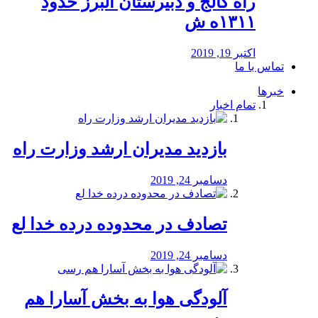
راه كالج و دبيرستان البرز حدود
۱۳۱۱ه ش
اکتبر 19, 2019
تماس با ما
خبرها
تمام اخبار
بازدید مدیران ارشد وزارت راه
دسامبر 24, 2019
تصادف در محدوده درده خدا لع
دسامبر 24, 2019
آلودگی هوا به بخش آسارا هم