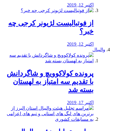
اکتبر 12, 2019
از فوتبالیست لژیونر کرجی چه
خبر؟
اکتبر 12, 2019
والیبال
پرونده کولاکوویچ و شاگردانش
با تقدیم سه امتیاز به لهستان
بسته شد
اکتبر 17, 2019