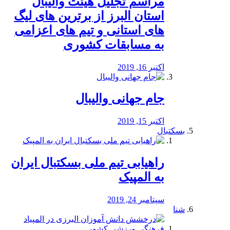
مراسم تجلیل هیئت والیبال
استان البرز از برترین های لیگ
های استانی و تیم های اعزامی
به مسابقات کشوری
اکتبر 16, 2019
جام جهانی والیبال
اکتبر 15, 2019
بسکتبال
راهیابی تیم ملی بسکتبال ایران
به المپیک
سپتامبر 24, 2019
شنا