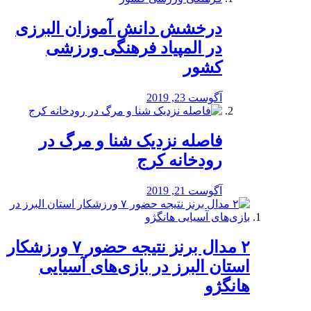
درخشش دانش آموزان البرزی
در المپیاد فرهنگی ورزشی
کشور
آگوست 23, 2019
️فاصله نزدیک شنا و مرگ در
رودخانه کرج
آگوست 21, 2019
۲ مدال برنز نتیجه حضور ۷ ورزشکار
استان البرز در بازی‌های آسیایی
هانگژو