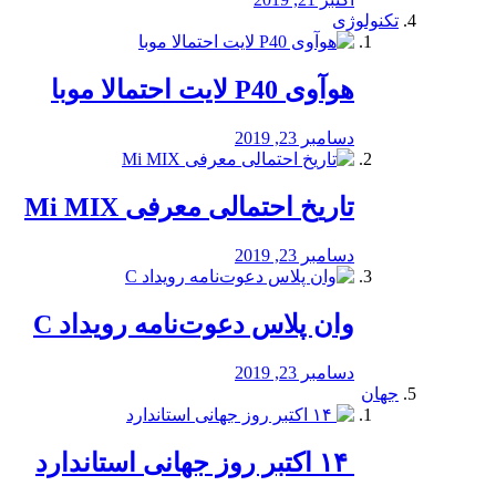
تکنولوژی
هوآوی P40 لایت احتمالا موبا
دسامبر 23, 2019
تاریخ احتمالی معرفی Mi MIX
دسامبر 23, 2019
وان پلاس دعوت‌نامه رویداد C
دسامبر 23, 2019
جهان
‏ ۱۴ اکتبر روز جهانی استاندارد