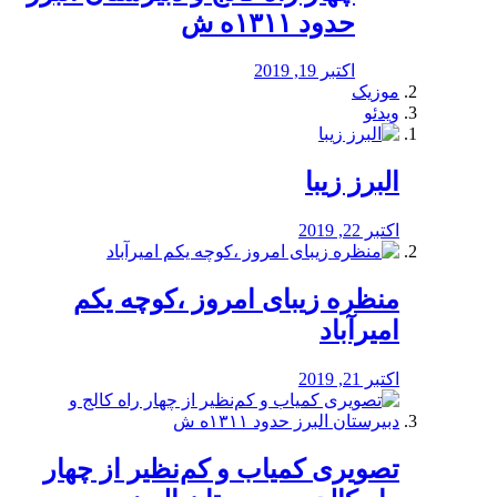
حدود ۱۳۱۱ه ش
اکتبر 19, 2019
موزیک
ویدئو
البرز زیبا
اکتبر 22, 2019
منظره‌‌ زیبای امروز ،کوچه یکم
امیرآباد
اکتبر 21, 2019
️تصویری کمیاب و کم‌نظیر از چهار