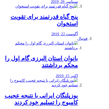
سپتامبر 26, 2019
پنج گیاه قدرتمند برای تقویت
استخوان
آگوست 22, 2019
فوتبال
بانوان استان البرزی گام اول را
محكم برداشتند
اکتبر 15, 2019
یوزپلنگان ایرانی با نتیجه عجیب
کامبوج را تسلیم خود کردند