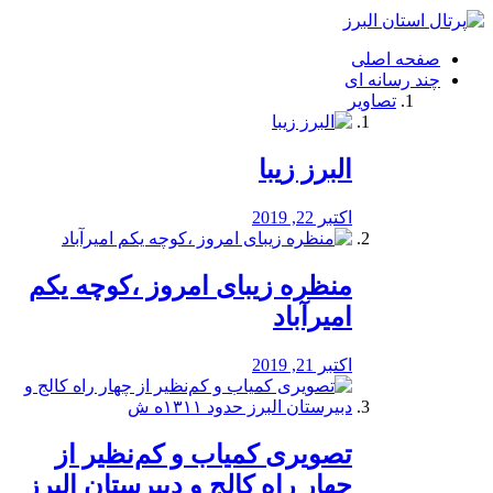
فصد
خون
صفحه اصلی
شرق
چند رسانه ای
تهران
تصاویر
خشکشویی
تصفیه
آب
البرز زیبا
طراحی
سایت
و
اکتبر 22, 2019
سئو
vip
منظره‌‌ زیبای امروز ،کوچه یکم
امیرآباد
اکتبر 21, 2019
️تصویری کمیاب و کم‌نظیر از
چهار راه كالج و دبيرستان البرز