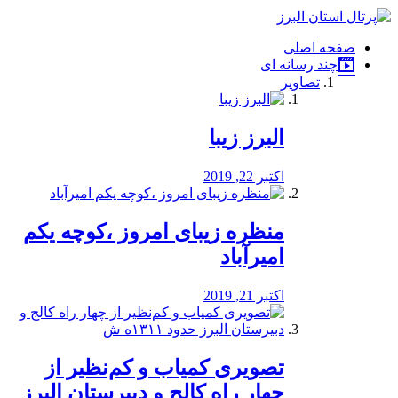
فصد
خون
صفحه اصلی
شرق
چند رسانه ای
تهران
تصاویر
خشکشویی
تصفیه
آب
البرز زیبا
طراحی
سایت
و
اکتبر 22, 2019
سئو
vip
منظره‌‌ زیبای امروز ،کوچه یکم
امیرآباد
اکتبر 21, 2019
️تصویری کمیاب و کم‌نظیر از
چهار راه كالج و دبيرستان البرز