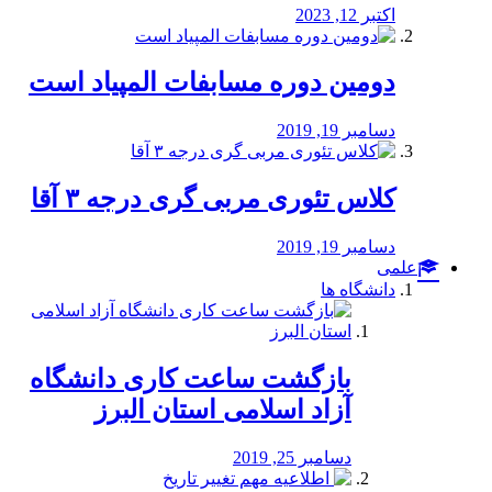
اکتبر 12, 2023
دومین دوره مسابفات المپیاد است
دسامبر 19, 2019
کلاس تئوری مربی گری درجه ۳ آقا
دسامبر 19, 2019
علمی
دانشگاه ها
بازگشت ساعت کاری دانشگاه
آزاد اسلامی استان البرز
دسامبر 25, 2019