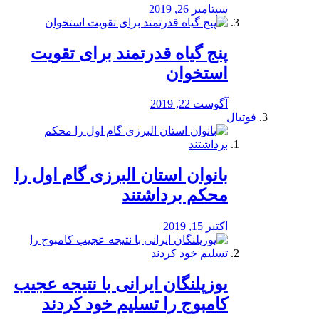
سپتامبر 26, 2019
پنج گیاه قدرتمند برای تقویت
استخوان
آگوست 22, 2019
فوتبال
بانوان استان البرزی گام اول را
محكم برداشتند
اکتبر 15, 2019
یوزپلنگان ایرانی با نتیجه عجیب
کامبوج را تسلیم خود کردند