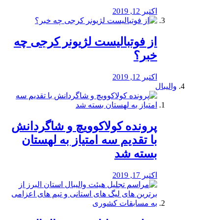
اکتبر 12, 2019
از فوتبالیست لژیونر کرجی چه
خبر؟
اکتبر 12, 2019
والیبال
پرونده کولاکوویچ و شاگردانش
با تقدیم سه امتیاز به لهستان
بسته شد
اکتبر 17, 2019