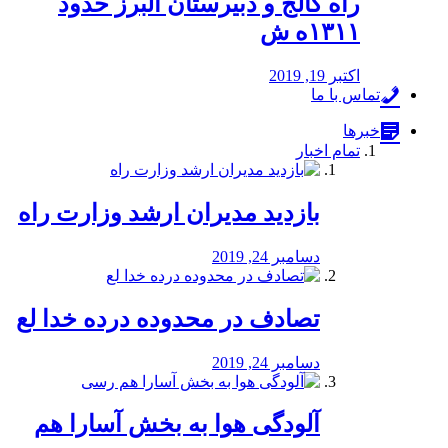
راه كالج و دبيرستان البرز حدود
۱۳۱۱ه ش
اکتبر 19, 2019
تماس با ما
خبرها
تمام اخبار
بازدید مدیران ارشد وزارت راه
دسامبر 24, 2019
تصادف در محدوده درده خدا لع
دسامبر 24, 2019
آلودگی هوا به بخش آسارا هم