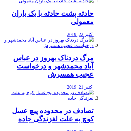
️حادثه پشت حادثه با یک باران
معمولی
اکتبر 22, 2019
مرگ دردناک بهروز در عباس
آباد محمدشهر و درخواست
عجیب همسرش
اکتبر 21, 2019
تصادف در محدوده پیچ عسل
کوچ به علت لغزندگی جاده