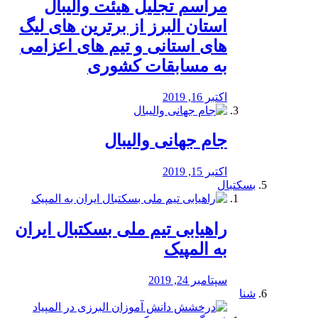
مراسم تجلیل هیئت والیبال
استان البرز از برترین های لیگ
های استانی و تیم های اعزامی
به مسابقات کشوری
اکتبر 16, 2019
جام جهانی والیبال
اکتبر 15, 2019
بسکتبال
راهیابی تیم ملی بسکتبال ایران
به المپیک
سپتامبر 24, 2019
شنا