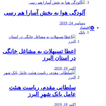
آلودگی هوا به بخش آسارا هم رسی
دسامبر 24, 2019
اقتصاد
بانک
️اعطا تسیهلات به مشاغل خانگی
در استان البرز
اکتبر 19, 2019
سلطانی مقدم، ریاست هیئت
عامل بانک شهرِ البرز
اکتبر 18, 2019