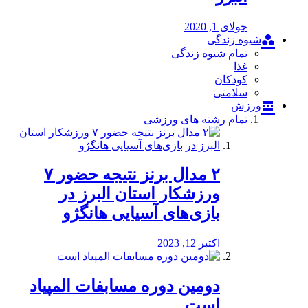
جولای 1, 2020
شیوه زندگی
تمام شیوه زندگی
غذا
کودکان
سلامتی
ورزش
تمام رشته های ورزشی
۲ مدال برنز نتیجه حضور ۷
ورزشکار استان البرز در
بازی‌های آسیایی هانگژو
اکتبر 12, 2023
دومین دوره مسابفات المپیاد
است