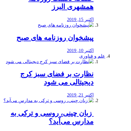
همشهری البرز
اکتبر 15, 2019
پیشخوان روزنامه های صبح
اکتبر 10, 2019
علم و فناوری
نظارت بر فضای سبز کرج
دیجیتالی می شود
اکتبر 21, 2019
️ زبان چینی، روسی و ترکی به
مدارس می‌آید؟