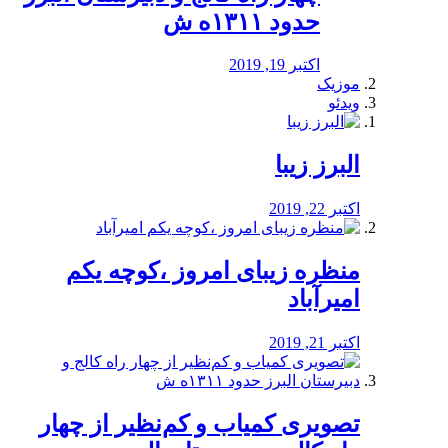
حدود ۱۳۱۱ه ش
اکتبر 19, 2019
موزیک
ویدئو
البرز زیبا
اکتبر 22, 2019
منظره‌‌ زیبای امروز ،کوچه یکم
امیرآباد
اکتبر 21, 2019
️تصویری کمیاب و کم‌نظیر از چهار