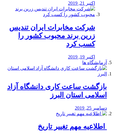
اکتبر 21, 2019
شرکت مخابرات ایران تندیس
زرین برند محبوب کشور را
کسب کرد
اکتبر 19, 2019
آزمایشگاه ها
بازگشت ساعت کاری دانشگاه آزاد
اسلامی استان البرز
دسامبر 25, 2019
️ اطلاعیه مهم تغییر تاریخ