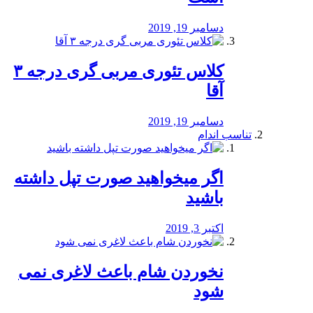
دسامبر 19, 2019
کلاس تئوری مربی گری درجه ۳
آقا
دسامبر 19, 2019
تناسب اندام
اگر میخواهید صورت تپل داشته
باشید
اکتبر 3, 2019
نخوردن شام باعث لاغری نمی
‌شود