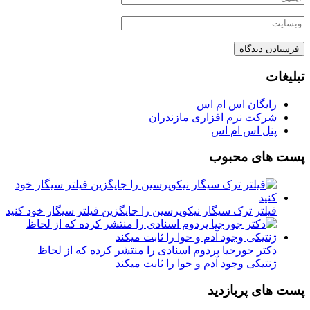
تبلیغات
رایگان اس ام اس
شرکت نرم افزاری مازندران
پنل اس ام اس
پست های محبوب
فیلتر ترک سیگار نیکوپرسین را جایگزین فیلتر سیگار خود کنید
دکتر جورجیا پردوم اسنادی را منتشر کرده که از لحاظ
ژنتیکی وجود آدم و حوا را ثابت میکند
پست های پربازدید