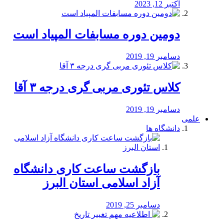
اکتبر 12, 2023
دومین دوره مسابفات المپیاد است
دسامبر 19, 2019
کلاس تئوری مربی گری درجه ۳ آقا
دسامبر 19, 2019
علمی
دانشگاه ها
بازگشت ساعت کاری دانشگاه
آزاد اسلامی استان البرز
دسامبر 25, 2019