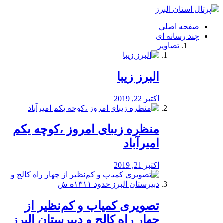
فصد
خون
صفحه اصلی
شرق
چند رسانه ای
تهران
تصاویر
خشکشویی
تصفیه
آب
البرز زیبا
طراحی
سایت
و
اکتبر 22, 2019
سئو
vip
منظره‌‌ زیبای امروز ،کوچه یکم
امیرآباد
اکتبر 21, 2019
️تصویری کمیاب و کم‌نظیر از
چهار راه كالج و دبيرستان البرز