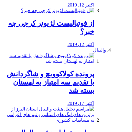
اکتبر 12, 2019
از فوتبالیست لژیونر کرجی چه
خبر؟
اکتبر 12, 2019
والیبال
پرونده کولاکوویچ و شاگردانش
با تقدیم سه امتیاز به لهستان
بسته شد
اکتبر 17, 2019