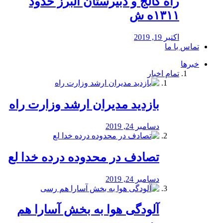
راه كالج و دبيرستان البرز حدود
۱۳۱۱ه ش
اکتبر 19, 2019
تماس با ما
خبرها
تمام اخبار
بازدید مدیران ارشد وزارت راه
دسامبر 24, 2019
تصادف در محدوده درده خدا لع
دسامبر 24, 2019
آلودگی هوا به بخش آسارا هم