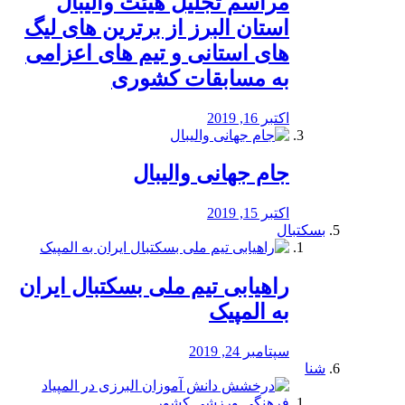
مراسم تجلیل هیئت والیبال
استان البرز از برترین های لیگ
های استانی و تیم های اعزامی
به مسابقات کشوری
اکتبر 16, 2019
جام جهانی والیبال
اکتبر 15, 2019
بسکتبال
راهیابی تیم ملی بسکتبال ایران
به المپیک
سپتامبر 24, 2019
شنا