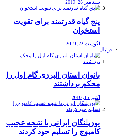
سپتامبر 26, 2019
پنج گیاه قدرتمند برای تقویت
استخوان
آگوست 22, 2019
فوتبال
بانوان استان البرزی گام اول را
محكم برداشتند
اکتبر 15, 2019
یوزپلنگان ایرانی با نتیجه عجیب
کامبوج را تسلیم خود کردند