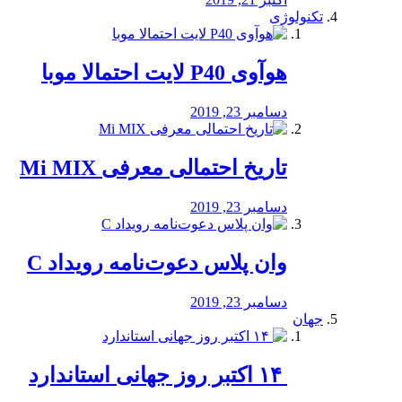
تکنولوژی
هوآوی P40 لایت احتمالا موبا
دسامبر 23, 2019
تاریخ احتمالی معرفی Mi MIX
دسامبر 23, 2019
وان پلاس دعوت‌نامه رویداد C
دسامبر 23, 2019
جهان
‏ ۱۴ اکتبر روز جهانی استاندارد