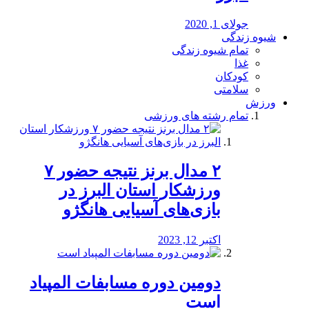
جولای 1, 2020
شیوه زندگی
تمام شیوه زندگی
غذا
کودکان
سلامتی
ورزش
تمام رشته های ورزشی
۲ مدال برنز نتیجه حضور ۷
ورزشکار استان البرز در
بازی‌های آسیایی هانگژو
اکتبر 12, 2023
دومین دوره مسابفات المپیاد
است