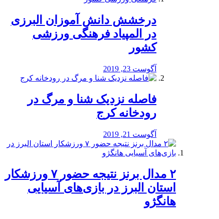
درخشش دانش آموزان البرزی
در المپیاد فرهنگی ورزشی
کشور
آگوست 23, 2019
️فاصله نزدیک شنا و مرگ در
رودخانه کرج
آگوست 21, 2019
۲ مدال برنز نتیجه حضور ۷ ورزشکار
استان البرز در بازی‌های آسیایی
هانگژو