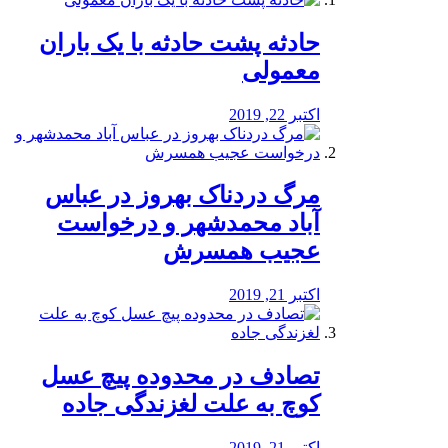
️حادثه پشت حادثه با یک باران
معمولی
اکتبر 22, 2019
مرگ دردناک بهروز در عباس
آباد محمدشهر و درخواست
عجیب همسرش
اکتبر 21, 2019
تصادف در محدوده پیچ عسل
کوچ به علت لغزندگی جاده
اکتبر 21, 2019