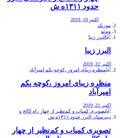
حدود ۱۳۱۱ه ش
اکتبر 19, 2019
موزیک
ویدئو
البرز زیبا
اکتبر 22, 2019
منظره‌‌ زیبای امروز ،کوچه یکم
امیرآباد
اکتبر 21, 2019
️تصویری کمیاب و کم‌نظیر از چهار