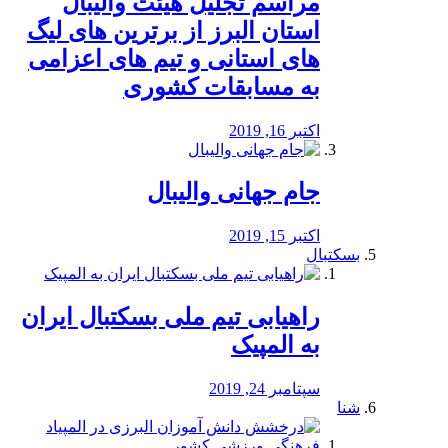
مراسم تجلیل هیئت والیبال
استان البرز از برترین های لیگ
های استانی و تیم های اعزامی
به مسابقات کشوری
اکتبر 16, 2019
جام جهانی والیبال
اکتبر 15, 2019
بسکتبال
راهیابی تیم ملی بسکتبال ایران
به المپیک
سپتامبر 24, 2019
شنا