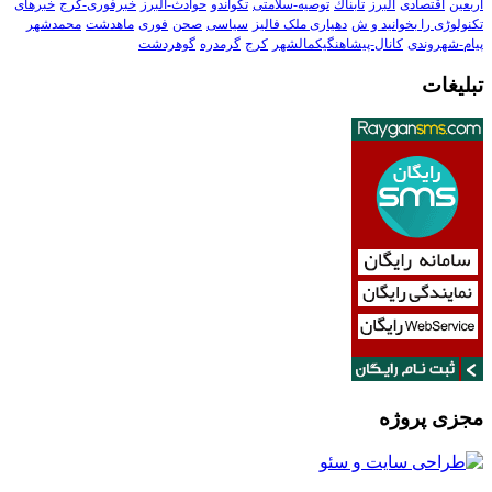
اربعین
اقتصادی
البرز
تابناك
توصیه-سلامتی
تکواندو
حوادث-البرز
خبرفوری-کرج
خبرهای
تکنولوڑی را بخوانید و ش
دهیاری ملک فالیز
سیاسی
صحن
فوری
ماهدشت
محمدشهر
پیام-شهروندی
کانال-پیشاهنگیکمالشهر
کرج
گرمدره
گوهردشت
تبلیغات
مجزی پروژه