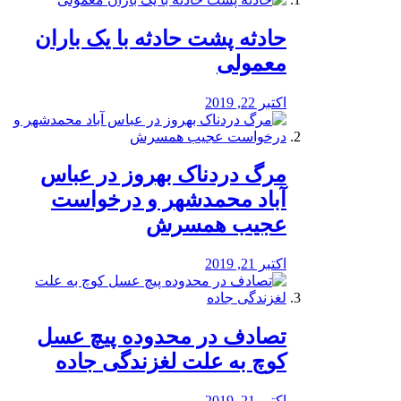
️حادثه پشت حادثه با یک باران
معمولی
اکتبر 22, 2019
مرگ دردناک بهروز در عباس
آباد محمدشهر و درخواست
عجیب همسرش
اکتبر 21, 2019
تصادف در محدوده پیچ عسل
کوچ به علت لغزندگی جاده
اکتبر 21, 2019