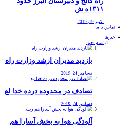
راه كالج و دبيرستان البرز حدود
۱۳۱۱ه ش
اکتبر 19, 2019
تماس با ما
خبرها
تمام اخبار
بازدید مدیران ارشد وزارت راه
دسامبر 24, 2019
تصادف در محدوده درده خدا لع
دسامبر 24, 2019
آلودگی هوا به بخش آسارا هم