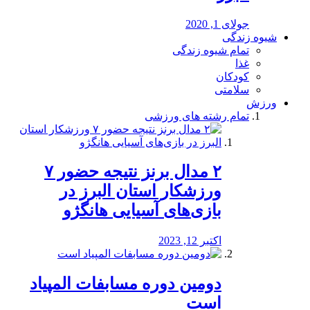
جولای 1, 2020
شیوه زندگی
تمام شیوه زندگی
غذا
کودکان
سلامتی
ورزش
تمام رشته های ورزشی
۲ مدال برنز نتیجه حضور ۷
ورزشکار استان البرز در
بازی‌های آسیایی هانگژو
اکتبر 12, 2023
دومین دوره مسابفات المپیاد
است