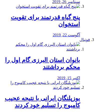
سپتامبر 26, 2019
پنج گیاه قدرتمند برای تقویت
استخوان
آگوست 22, 2019
فوتبال
بانوان استان البرزی گام اول را
محكم برداشتند
اکتبر 15, 2019
یوزپلنگان ایرانی با نتیجه عجیب
کامبوج را تسلیم خود کردند