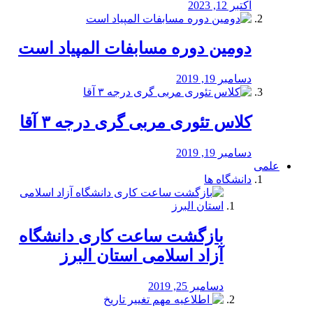
اکتبر 12, 2023
دومین دوره مسابفات المپیاد است
دسامبر 19, 2019
کلاس تئوری مربی گری درجه ۳ آقا
دسامبر 19, 2019
علمی
دانشگاه ها
بازگشت ساعت کاری دانشگاه
آزاد اسلامی استان البرز
دسامبر 25, 2019