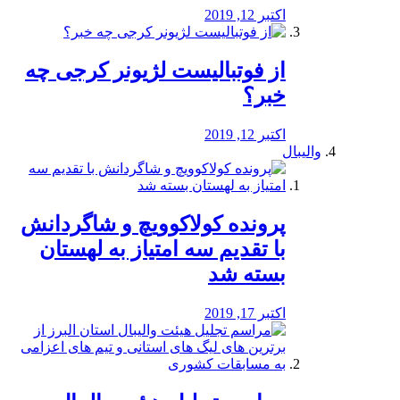
اکتبر 12, 2019
از فوتبالیست لژیونر کرجی چه
خبر؟
اکتبر 12, 2019
والیبال
پرونده کولاکوویچ و شاگردانش
با تقدیم سه امتیاز به لهستان
بسته شد
اکتبر 17, 2019