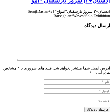
[دستان+۲] سروژ بارسقیان “امو
[دستان+۲]سروژ بارسقیان“امواج” [Dastan+2]Seroj
Barseghian“Waves”Solo Exhibition
ارسال دیدگاه
آدرس ایمیل شما منتشر نخواهد شد. فیلد های ضروری با * مشخص
شده است.
*