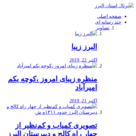
فصد
خون
صفحه اصلی
شرق
چند رسانه ای
تهران
تصاویر
خشکشویی
تصفیه
آب
البرز زیبا
طراحی
سایت
و
اکتبر 22, 2019
سئو
vip
منظره‌‌ زیبای امروز ،کوچه یکم
امیرآباد
اکتبر 21, 2019
️تصویری کمیاب و کم‌نظیر از
چهار راه كالج و دبيرستان البرز