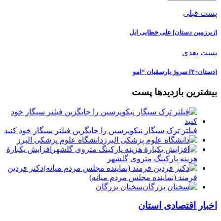
پست قبلی
[زیرزمین دستان] علی خطایی ایل
پست بعدی
[دستان+۲] سروژ بارسقیان “امو
بیشترین بازدیدها پست
فیلتر ترک سیگار نیکوپرسین را جایگزین فیلتر سیگار خود کنید
دانشگاه علوم پزشکی البرز
افزایش یکبارۀ
هزینه پارکینگ متروی گلشهر
دكتر فردين
فرمند (نماينده مجلس مردم میانه)
سخنان بزرگان
اخبار اقتصادی استان