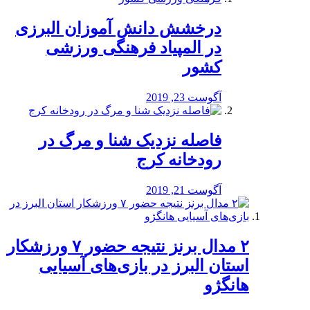
درخشش دانش آموزان البرزی
در المپیاد فرهنگی ورزشی
کشور
آگوست 23, 2019
️فاصله نزدیک شنا و مرگ در
رودخانه کرج
آگوست 21, 2019
۲ مدال برنز نتیجه حضور ۷ ورزشکار
استان البرز در بازی‌های آسیایی
هانگژو