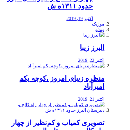
حدود ۱۳۱۱ه ش
اکتبر 19, 2019
موزیک
ویدئو
البرز زیبا
اکتبر 22, 2019
منظره‌‌ زیبای امروز ،کوچه یکم
امیرآباد
اکتبر 21, 2019
️تصویری کمیاب و کم‌نظیر از چهار