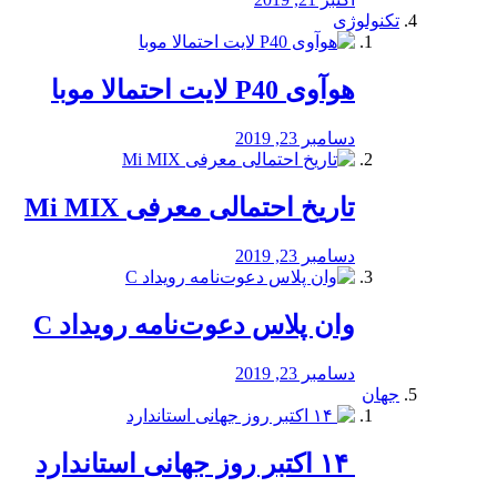
تکنولوژی
هوآوی P40 لایت احتمالا موبا
دسامبر 23, 2019
تاریخ احتمالی معرفی Mi MIX
دسامبر 23, 2019
وان پلاس دعوت‌نامه رویداد C
دسامبر 23, 2019
جهان
‏ ۱۴ اکتبر روز جهانی استاندارد