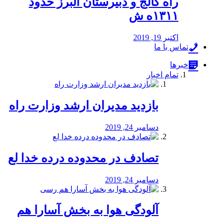
راه كالج و دبيرستان البرز حدود
۱۳۱۱ه ش
اکتبر 19, 2019
تماس با ما
خبرها
تمام اخبار
بازدید مدیران ارشد وزارت راه
دسامبر 24, 2019
تصادف در محدوده درده خدا لع
دسامبر 24, 2019
آلودگی هوا به بخش آسارا هم