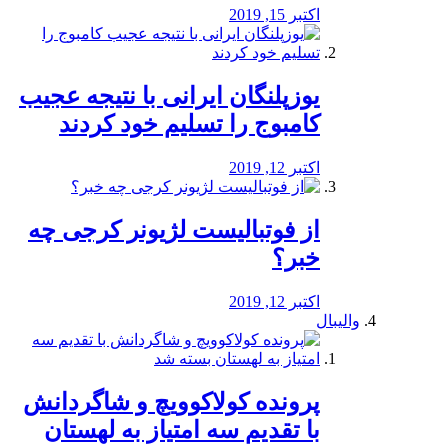
اکتبر 15, 2019
یوزپلنگان ایرانی با نتیجه عجیب
کامبوج را تسلیم خود کردند
اکتبر 12, 2019
از فوتبالیست لژیونر کرجی چه
خبر؟
اکتبر 12, 2019
والیبال
پرونده کولاکوویچ و شاگردانش
با تقدیم سه امتیاز به لهستان