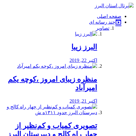
فصد
خون
صفحه اصلی
شرق
چند رسانه ای
تهران
تصاویر
خشکشویی
تصفیه
آب
البرز زیبا
طراحی
سایت
و
اکتبر 22, 2019
سئو
vip
منظره‌‌ زیبای امروز ،کوچه یکم
امیرآباد
اکتبر 21, 2019
️تصویری کمیاب و کم‌نظیر از
چهار راه كالج و دبيرستان البرز