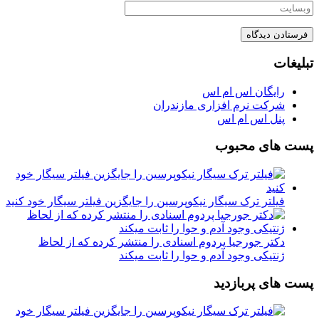
تبلیغات
رایگان اس ام اس
شرکت نرم افزاری مازندران
پنل اس ام اس
پست های محبوب
فیلتر ترک سیگار نیکوپرسین را جایگزین فیلتر سیگار خود کنید
دکتر جورجیا پردوم اسنادی را منتشر کرده که از لحاظ
ژنتیکی وجود آدم و حوا را ثابت میکند
پست های پربازدید