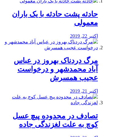
️حادثه پشت حادثه با یک باران
معمولی
اکتبر 22, 2019
مرگ دردناک بهروز در عباس
آباد محمدشهر و درخواست
عجیب همسرش
اکتبر 21, 2019
تصادف در محدوده پیچ عسل
کوچ به علت لغزندگی جاده