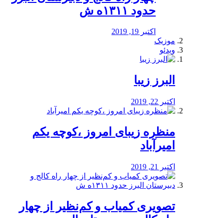
حدود ۱۳۱۱ه ش
اکتبر 19, 2019
موزیک
ویدئو
البرز زیبا
اکتبر 22, 2019
منظره‌‌ زیبای امروز ،کوچه یکم
امیرآباد
اکتبر 21, 2019
️تصویری کمیاب و کم‌نظیر از چهار