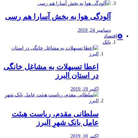
آلودگی هوا به بخش آسارا هم رسی
دسامبر 24, 2019
اقتصاد
بانک
️اعطا تسیهلات به مشاغل خانگی
در استان البرز
اکتبر 19, 2019
سلطانی مقدم، ریاست هیئت
عامل بانک شهرِ البرز
اکتبر 18, 2019