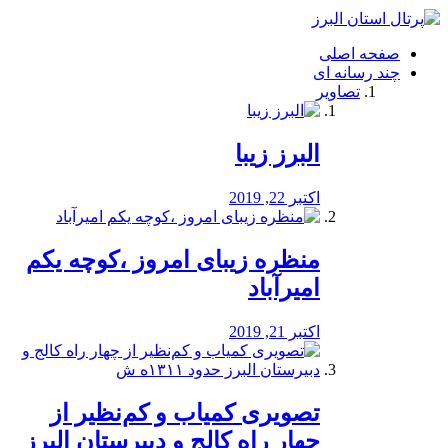
فصد
خون
صفحه اصلی
شرق
چند رسانه ای
تهران
تصاویر
خشکشویی
تصفیه
آب
البرز زیبا
طراحی
سایت
و
اکتبر 22, 2019
سئو
vip
منظره‌‌ زیبای امروز ،کوچه یکم
امیرآباد
اکتبر 21, 2019
️تصویری کمیاب و کم‌نظیر از
چهار راه كالج و دبيرستان البرز