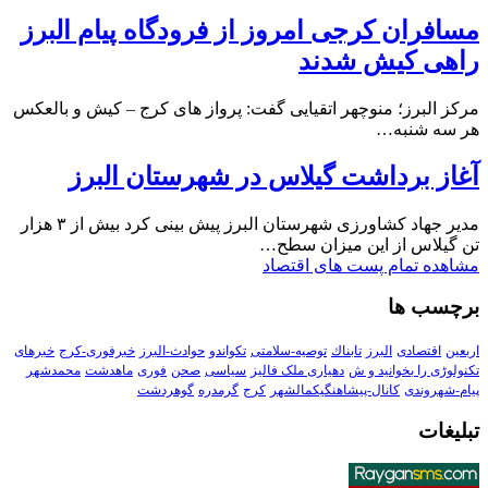
مسافران کرجی امروز از فرودگاه پیام البرز
راهی کیش شدند
مرکز البرز؛ منوچهر اتقیایی گفت: پرواز های کرج – کیش و بالعکس
هر سه شنبه…
آغاز برداشت گیلاس در شهرستان البرز
مدیر جهاد کشاورزی شهرستان البرز پیش بینی کرد بیش از ۳ هزار
تن گیلاس از این میزان سطح…
مشاهده تمام پست های اقتصاد
برچسب ها
اربعین
اقتصادی
البرز
تابناك
توصیه-سلامتی
تکواندو
حوادث-البرز
خبرفوری-کرج
خبرهای
تکنولوڑی را بخوانید و ش
دهیاری ملک فالیز
سیاسی
صحن
فوری
ماهدشت
محمدشهر
پیام-شهروندی
کانال-پیشاهنگیکمالشهر
کرج
گرمدره
گوهردشت
تبلیغات