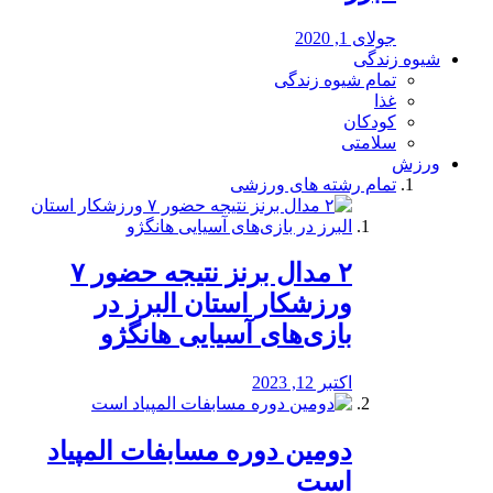
جولای 1, 2020
شیوه زندگی
تمام شیوه زندگی
غذا
کودکان
سلامتی
ورزش
تمام رشته های ورزشی
۲ مدال برنز نتیجه حضور ۷
ورزشکار استان البرز در
بازی‌های آسیایی هانگژو
اکتبر 12, 2023
دومین دوره مسابفات المپیاد
است