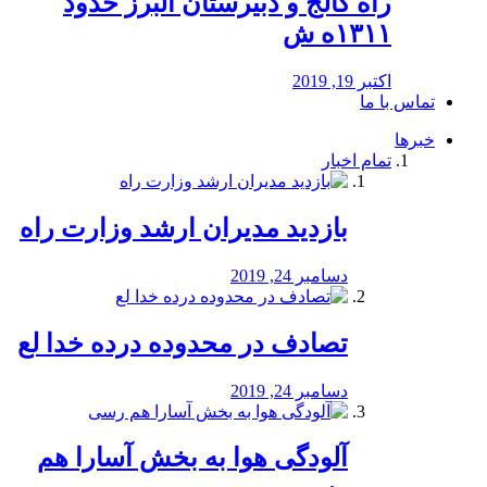
راه كالج و دبيرستان البرز حدود
۱۳۱۱ه ش
اکتبر 19, 2019
تماس با ما
خبرها
تمام اخبار
بازدید مدیران ارشد وزارت راه
دسامبر 24, 2019
تصادف در محدوده درده خدا لع
دسامبر 24, 2019
آلودگی هوا به بخش آسارا هم