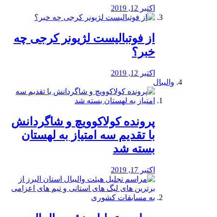
اکتبر 12, 2019
از فوتبالیست لژیونر کرجی چه
خبر؟
اکتبر 12, 2019
والیبال
پرونده کولاکوویچ و شاگردانش
با تقدیم سه امتیاز به لهستان
بسته شد
اکتبر 17, 2019