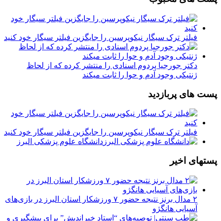
فیلتر ترک سیگار نیکوپرسین را جایگزین فیلتر سیگار خود کنید
دکتر جورجیا پردوم اسنادی را منتشر کرده که از لحاظ
ژنتیکی وجود آدم و حوا را ثابت میکند
پست های پربازدید
فیلتر ترک سیگار نیکوپرسین را جایگزین فیلتر سیگار خود کنید
دانشگاه علوم پزشکی البرز
پستهای اخیر
۲ مدال برنز نتیجه حضور ۷ ورزشکار استان البرز در بازی‌های
آسیایی هانگژو