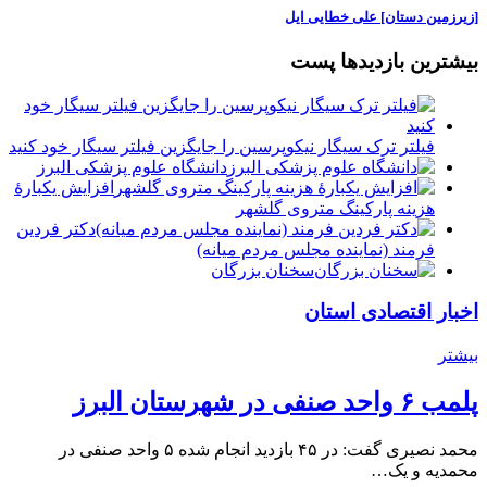
[زیرزمین دستان] علی خطایی ایل
بیشترین بازدیدها پست
فیلتر ترک سیگار نیکوپرسین را جایگزین فیلتر سیگار خود کنید
دانشگاه علوم پزشکی البرز
افزایش یکبارۀ
هزینه پارکینگ متروی گلشهر
دكتر فردين
فرمند (نماينده مجلس مردم میانه)
سخنان بزرگان
اخبار اقتصادی استان
بیشتر
پلمب ۶ واحد صنفی در شهرستان البرز
محمد نصیری گفت: در ۴۵ بازدید انجام شده ۵ واحد صنفی در
محمدیه و یک…