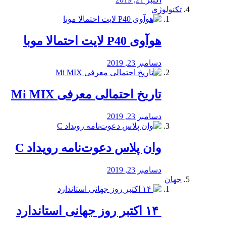
تکنولوژی
هوآوی P40 لایت احتمالا موبا
دسامبر 23, 2019
تاریخ احتمالی معرفی Mi MIX
دسامبر 23, 2019
وان پلاس دعوت‌نامه رویداد C
دسامبر 23, 2019
جهان
‏ ۱۴ اکتبر روز جهانی استاندارد