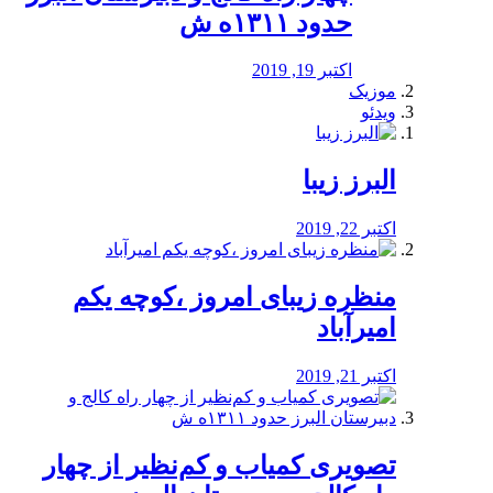
حدود ۱۳۱۱ه ش
اکتبر 19, 2019
موزیک
ویدئو
البرز زیبا
اکتبر 22, 2019
منظره‌‌ زیبای امروز ،کوچه یکم
امیرآباد
اکتبر 21, 2019
️تصویری کمیاب و کم‌نظیر از چهار