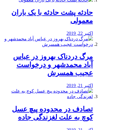
️حادثه پشت حادثه با یک باران
معمولی
اکتبر 22, 2019
مرگ دردناک بهروز در عباس
آباد محمدشهر و درخواست
عجیب همسرش
اکتبر 21, 2019
تصادف در محدوده پیچ عسل
کوچ به علت لغزندگی جاده
اکتبر 21, 2019