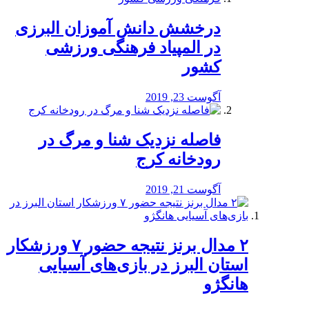
درخشش دانش آموزان البرزی
در المپیاد فرهنگی ورزشی
کشور
آگوست 23, 2019
️فاصله نزدیک شنا و مرگ در
رودخانه کرج
آگوست 21, 2019
۲ مدال برنز نتیجه حضور ۷ ورزشکار
استان البرز در بازی‌های آسیایی
هانگژو