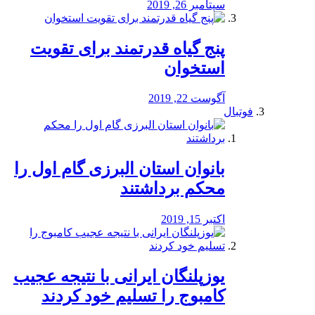
سپتامبر 26, 2019
پنج گیاه قدرتمند برای تقویت
استخوان
آگوست 22, 2019
فوتبال
بانوان استان البرزی گام اول را
محكم برداشتند
اکتبر 15, 2019
یوزپلنگان ایرانی با نتیجه عجیب
کامبوج را تسلیم خود کردند