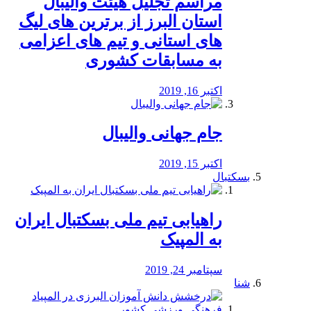
مراسم تجلیل هیئت والیبال
استان البرز از برترین های لیگ
های استانی و تیم های اعزامی
به مسابقات کشوری
اکتبر 16, 2019
جام جهانی والیبال
اکتبر 15, 2019
بسکتبال
راهیابی تیم ملی بسکتبال ایران
به المپیک
سپتامبر 24, 2019
شنا