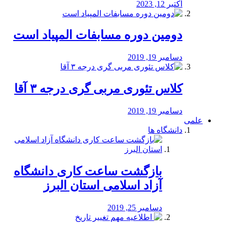
اکتبر 12, 2023
دومین دوره مسابفات المپیاد است
دسامبر 19, 2019
کلاس تئوری مربی گری درجه ۳ آقا
دسامبر 19, 2019
علمی
دانشگاه ها
بازگشت ساعت کاری دانشگاه
آزاد اسلامی استان البرز
دسامبر 25, 2019