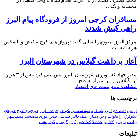
محمد نصیری گفت: در ۴۵ بازدید انجام شده ۵ واحد صنفی در
محمدیه و یک…
مسافران کرجی امروز از فرودگاه پیام البرز
راهی کیش شدند
مرکز البرز؛ منوچهر اتقیایی گفت: پرواز های کرج – کیش و بالعکس
هر سه شنبه…
آغاز برداشت گیلاس در شهرستان البرز
مدیر جهاد کشاورزی شهرستان البرز پیش بینی کرد بیش از ۳ هزار
تن گیلاس از این میزان سطح…
مشاهده تمام پست های اقتصاد
برچسب ها
اربعین
اقتصادی
البرز
تابناك
توصیه-سلامتی
تکواندو
حوادث-البرز
خبرفوری-کرج
خبرهای
تکنولوڑی را بخوانید و ش
دهیاری ملک فالیز
سیاسی
صحن
فوری
ماهدشت
محمدشهر
پیام-شهروندی
کانال-پیشاهنگیکمالشهر
کرج
گرمدره
گوهردشت
تبلیغات