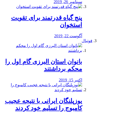
سپتامبر 26, 2019
پنج گیاه قدرتمند برای تقویت
استخوان
آگوست 22, 2019
فوتبال
بانوان استان البرزی گام اول را
محكم برداشتند
اکتبر 15, 2019
یوزپلنگان ایرانی با نتیجه عجیب
کامبوج را تسلیم خود کردند