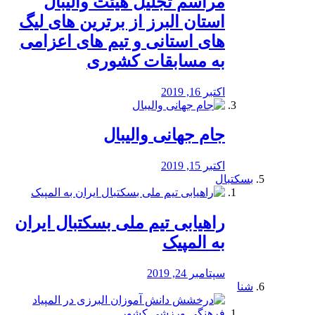
مراسم تجلیل هیئت والیبال
استان البرز از برترین های لیگ
های استانی و تیم های اعزامی
به مسابقات کشوری
اکتبر 16, 2019
جام جهانی والیبال
اکتبر 15, 2019
بسکتبال
راهیابی تیم ملی بسکتبال ایران
به المپیک
سپتامبر 24, 2019
شنا