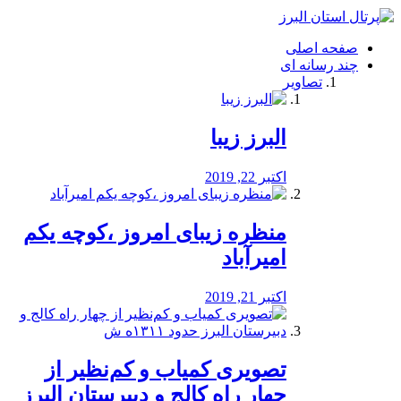
فصد
خون
صفحه اصلی
شرق
چند رسانه ای
تهران
تصاویر
خشکشویی
تصفیه
آب
البرز زیبا
طراحی
سایت
و
اکتبر 22, 2019
سئو
vip
منظره‌‌ زیبای امروز ،کوچه یکم
امیرآباد
اکتبر 21, 2019
️تصویری کمیاب و کم‌نظیر از
چهار راه كالج و دبيرستان البرز