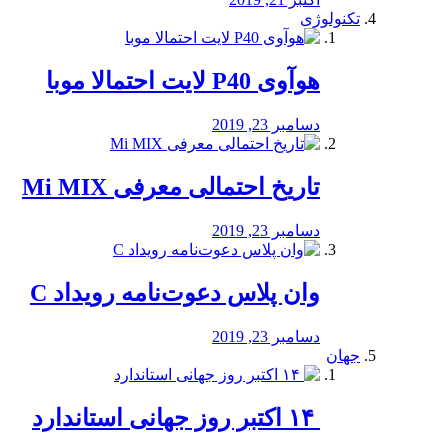
تکنولوژی
هوآوی P40 لایت احتمالا موبا
دسامبر 23, 2019
تاریخ احتمالی معرفی Mi MIX
دسامبر 23, 2019
وان پلاس دعوت‌نامه رویداد C
دسامبر 23, 2019
جهان
‏ ۱۴ اکتبر روز جهانی استاندارد