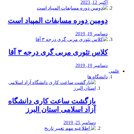
اکتبر 12, 2023
دومین دوره مسابفات المپیاد است
دسامبر 19, 2019
کلاس تئوری مربی گری درجه ۳ آقا
دسامبر 19, 2019
علمی
دانشگاه ها
بازگشت ساعت کاری دانشگاه
آزاد اسلامی استان البرز
دسامبر 25, 2019