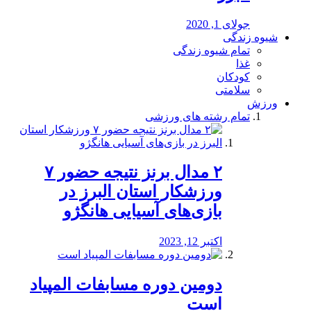
جولای 1, 2020
شیوه زندگی
تمام شیوه زندگی
غذا
کودکان
سلامتی
ورزش
تمام رشته های ورزشی
۲ مدال برنز نتیجه حضور ۷
ورزشکار استان البرز در
بازی‌های آسیایی هانگژو
اکتبر 12, 2023
دومین دوره مسابفات المپیاد
است