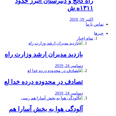
راه كالج و دبيرستان البرز حدود
۱۳۱۱ه ش
اکتبر 19, 2019
تماس با ما
خبرها
تمام اخبار
بازدید مدیران ارشد وزارت راه
دسامبر 24, 2019
تصادف در محدوده درده خدا لع
دسامبر 24, 2019
آلودگی هوا به بخش آسارا هم