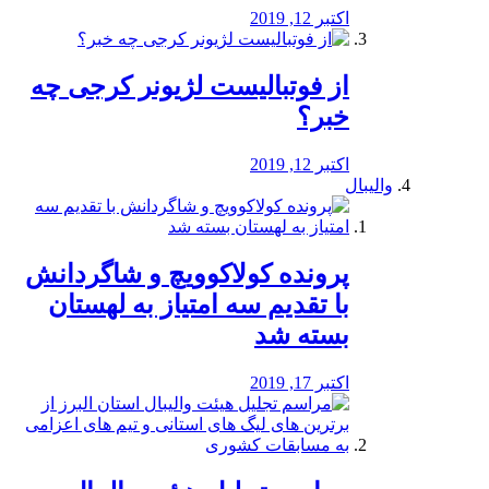
اکتبر 12, 2019
از فوتبالیست لژیونر کرجی چه
خبر؟
اکتبر 12, 2019
والیبال
پرونده کولاکوویچ و شاگردانش
با تقدیم سه امتیاز به لهستان
بسته شد
اکتبر 17, 2019