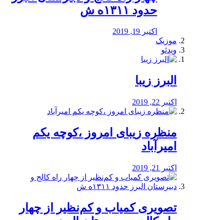
حدود ۱۳۱۱ه ش
اکتبر 19, 2019
موزیک
ویدئو
البرز زیبا
اکتبر 22, 2019
منظره‌‌ زیبای امروز ،کوچه یکم
امیرآباد
اکتبر 21, 2019
️تصویری کمیاب و کم‌نظیر از چهار