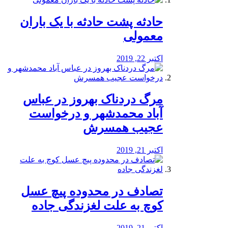
️حادثه پشت حادثه با یک باران
معمولی
اکتبر 22, 2019
مرگ دردناک بهروز در عباس
آباد محمدشهر و درخواست
عجیب همسرش
اکتبر 21, 2019
تصادف در محدوده پیچ عسل
کوچ به علت لغزندگی جاده
اکتبر 21, 2019