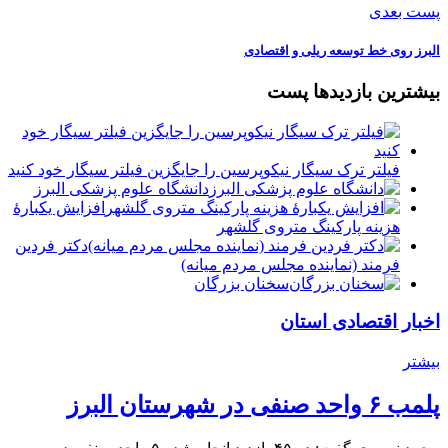
پست بعدی
البرز روی خط توسعه ریلی و اقتصادی
بیشترین بازدیدها پست
فیلتر ترک سیگار نیکوپرسین را جایگزین فیلتر سیگار خود کنید
دانشگاه علوم پزشکی البرز
افزایش یکبارۀ
هزینه پارکینگ متروی گلشهر
دكتر فردين
فرمند (نماينده مجلس مردم میانه)
سخنان بزرگان
اخبار اقتصادی استان
بیشتر
پلمب ۶ واحد صنفی در شهرستان البرز