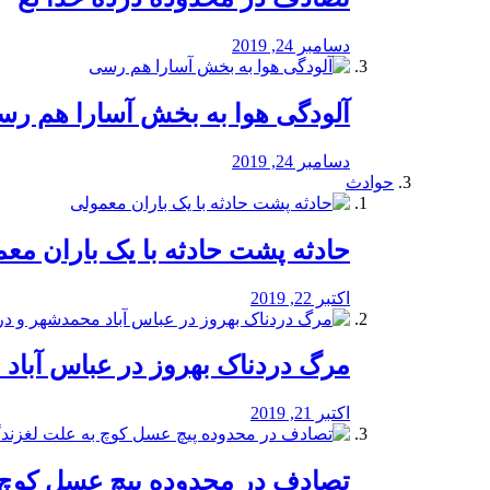
دسامبر 24, 2019
آلودگی هوا به بخش آسارا هم ر
دسامبر 24, 2019
حوادث
️حادثه پشت حادثه با یک باران مع
اکتبر 22, 2019
مرگ دردناک بهروز در عباس آب
اکتبر 21, 2019
تصادف در محدوده پیچ عسل کوچ 