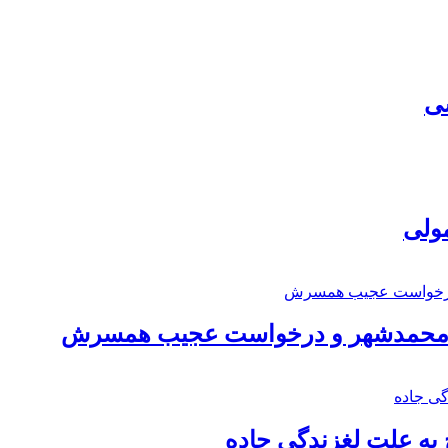
سی
مولی
اد محمدشهر و درخواست عجیب همسرش
به علت لغزندگی جاده