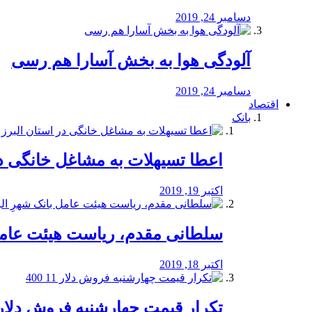
دسامبر 24, 2019
آلودگی هوا به بخش آسارا هم رسی
دسامبر 24, 2019
اقتصاد
بانک
️اعطا تسیهلات به مشاغل خانگی در
اکتبر 19, 2019
سلطانی مقدم، ریاست هیئت عامل 
اکتبر 18, 2019
تکرار قیمت چهارشنبه فروش دلار 11 00