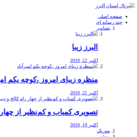
فصد
خون
صفحه اصلی
شرق
چند رسانه ای
تهران
تصاویر
خشکشویی
تصفیه
آب
البرز زیبا
طراحی
سایت
و
اکتبر 22, 2019
سئو
vip
منظره‌‌ زیبای امروز ،کوچه یکم امی
اکتبر 21, 2019
️تصویری کمیاب و کم‌نظیر از چهار راه 
اکتبر 19, 2019
موزیک
ویدئو