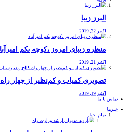
البرز زیبا
اکتبر 22, 2019
منظره‌‌ زیبای امروز ،کوچه یکم امیرآبا
اکتبر 21, 2019
️تصویری کمیاب و کم‌نظیر از چهار راه كالج
اکتبر 19, 2019
تماس با ما
خبرها
تمام اخبار