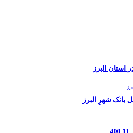
 استان البرز
بانک شهرِ البرز
4