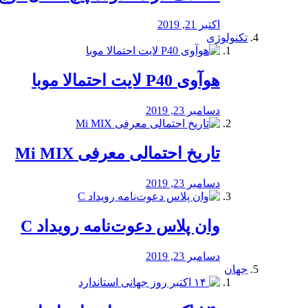
اکتبر 21, 2019
تکنولوژی
هوآوی P40 لایت احتمالا موبا
دسامبر 23, 2019
تاریخ احتمالی معرفی Mi MIX
دسامبر 23, 2019
وان پلاس دعوت‌نامه رویداد C
دسامبر 23, 2019
جهان