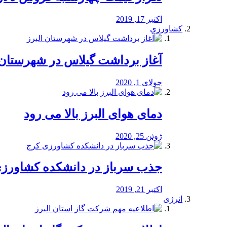
اکتبر 17, 2019
کشاورزی
آغاز برداشت گیلاس در شهرستان 
جولای 1, 2020
دمای هوای البرز بالا می رود
ژوئن 25, 2020
جذب سرباز در دانشکده کشاورز
اکتبر 21, 2019
انرژی