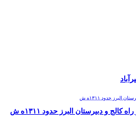
رآباد
كالج و دبيرستان البرز حدود ۱۳۱۱ه ش