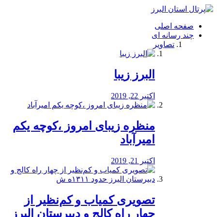
فصد
خون
صفحه اصلی
شرق
چند رسانه ای
تهران
تصاویر
خشکشویی
تصفیه
آب
البرز زیبا
طراحی
سایت
و
اکتبر 22, 2019
سئو
vip
منظره‌‌ زیبای امروز ،کوچه یکم
امیرآباد
اکتبر 21, 2019
️تصویری کمیاب و کم‌نظیر از
چهار راه كالج و دبيرستان البرز