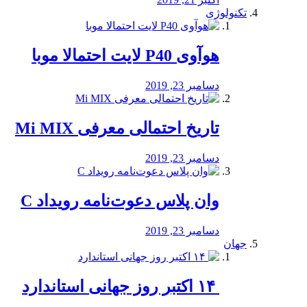
تکنولوژی
هوآوی P40 لایت احتمالا موبا
دسامبر 23, 2019
تاریخ احتمالی معرفی Mi MIX
دسامبر 23, 2019
وان پلاس دعوت‌نامه رویداد C
دسامبر 23, 2019
جهان
‏ ۱۴ اکتبر روز جهانی استاندارد