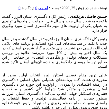
نوشته شده در
ژوئن 25, 2020
توسط :
امامی
0
دیدگاه ها
0
حسین فاضلی هریکندی
، رئیس کل دادگستری استان البرز ، گفت:
با توجه به شعار سال جدید و سال قبل ، حمایت از واحدهای تولیدی
به عنوان یکی از اولویت های مهم دادگستری استان مورد پیگیری
قرار دارد.
رئیس کل دادگستری استان البرز، افزود: در سال گذشته و در سال
جدید با تکیه بر سیاست‌های کلی قوه قضائیه و برنامه های ابلاغی
آیت الله رئیسی ، در نشست های متعدد برگزار شده در استان که در
یک سال اخیر به بیش از 100 مورد می‌رسد علاوه بر بررسی
مشکلات واحدهای تولیدی و بنگاه‌های اقتصادی بر حمایت از این
صنایع توسط روسای دادگستری و دادستان‌های استان تاکید شده
است.
عالی ترین مقام قضایی استان البرز انتخاب اولین محور از
محورهای هشت گانه برنامه‌های عملیاتی تحول قضایی دادگستری
در زمینه اقتصادی را نمودی از اولویت این حوزه در دادگستری
استان برشمرد و متذکر شد: شرایط کلی کشور و منطقه و
فشارهای استکبار جهانی ایجاب می‌کند دادگستری استان البرز به
منظور حمایت از ادامه فعالیت‌های تولیدی و حفظ اشتغال در
راستای منویات مقام معظم رهبری و دستورات رئیس قوه قضائیه
ورود جدی و بدون تعلل در این حوزه داشته باشد.