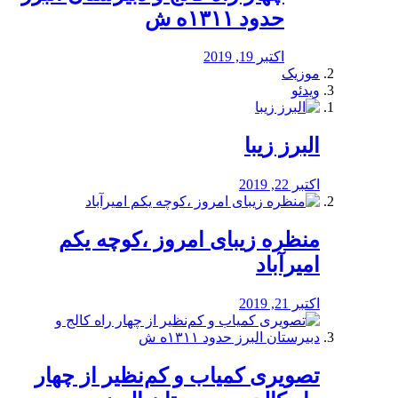
حدود ۱۳۱۱ه ش
اکتبر 19, 2019
موزیک
ویدئو
البرز زیبا
اکتبر 22, 2019
منظره‌‌ زیبای امروز ،کوچه یکم
امیرآباد
اکتبر 21, 2019
️تصویری کمیاب و کم‌نظیر از چهار