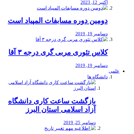
اکتبر 12, 2023
دومین دوره مسابفات المپیاد است
دسامبر 19, 2019
کلاس تئوری مربی گری درجه ۳ آقا
دسامبر 19, 2019
علمی
دانشگاه ها
بازگشت ساعت کاری دانشگاه
آزاد اسلامی استان البرز
دسامبر 25, 2019