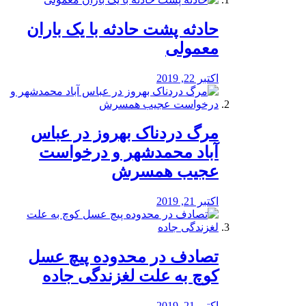
️حادثه پشت حادثه با یک باران
معمولی
اکتبر 22, 2019
مرگ دردناک بهروز در عباس
آباد محمدشهر و درخواست
عجیب همسرش
اکتبر 21, 2019
تصادف در محدوده پیچ عسل
کوچ به علت لغزندگی جاده
اکتبر 21, 2019