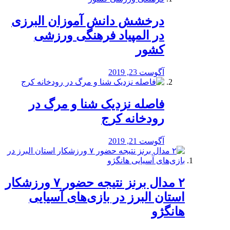
درخشش دانش آموزان البرزی
در المپیاد فرهنگی ورزشی
کشور
آگوست 23, 2019
️فاصله نزدیک شنا و مرگ در
رودخانه کرج
آگوست 21, 2019
۲ مدال برنز نتیجه حضور ۷ ورزشکار
استان البرز در بازی‌های آسیایی
هانگژو