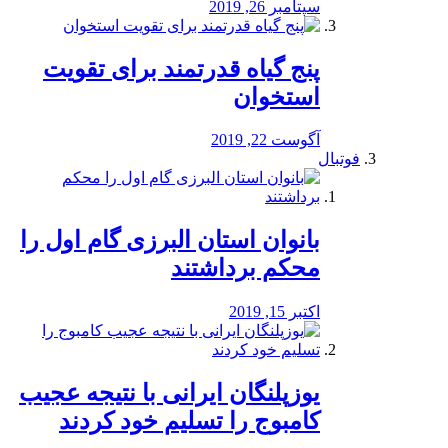
سپتامبر 26, 2019
پنج گیاه قدرتمند برای تقویت
استخوان
آگوست 22, 2019
فوتبال
بانوان استان البرزی گام اول را
محكم برداشتند
اکتبر 15, 2019
یوزپلنگان ایرانی با نتیجه عجیب
کامبوج را تسلیم خود کردند