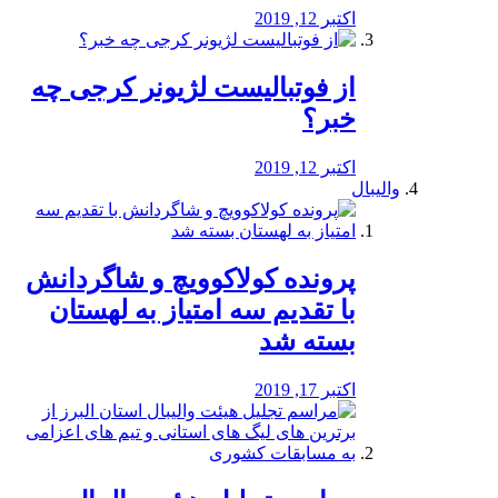
اکتبر 12, 2019
از فوتبالیست لژیونر کرجی چه
خبر؟
اکتبر 12, 2019
والیبال
پرونده کولاکوویچ و شاگردانش
با تقدیم سه امتیاز به لهستان
بسته شد
اکتبر 17, 2019