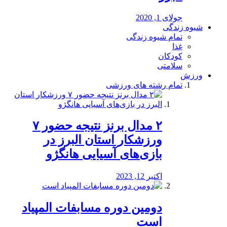
جولای 1, 2020
شیوه زندگی
تمام شیوه زندگی
غذا
کودکان
سلامتی
ورزش
تمام رشته های ورزشی
۲ مدال برنز نتیجه حضور ۷
ورزشکار استان البرز در
بازی‌های آسیایی هانگژو
اکتبر 12, 2023
دومین دوره مسابفات المپیاد
است