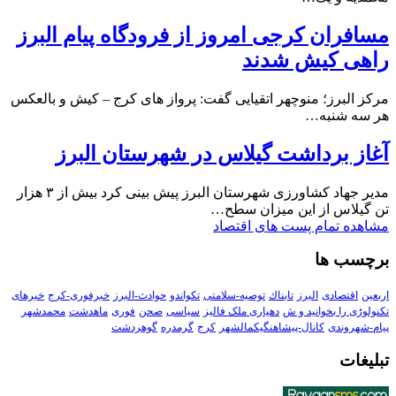
مسافران کرجی امروز از فرودگاه پیام البرز
راهی کیش شدند
مرکز البرز؛ منوچهر اتقیایی گفت: پرواز های کرج – کیش و بالعکس
هر سه شنبه…
آغاز برداشت گیلاس در شهرستان البرز
مدیر جهاد کشاورزی شهرستان البرز پیش بینی کرد بیش از ۳ هزار
تن گیلاس از این میزان سطح…
مشاهده تمام پست های اقتصاد
برچسب ها
اربعین
اقتصادی
البرز
تابناك
توصیه-سلامتی
تکواندو
حوادث-البرز
خبرفوری-کرج
خبرهای
تکنولوڑی را بخوانید و ش
دهیاری ملک فالیز
سیاسی
صحن
فوری
ماهدشت
محمدشهر
پیام-شهروندی
کانال-پیشاهنگیکمالشهر
کرج
گرمدره
گوهردشت
تبلیغات