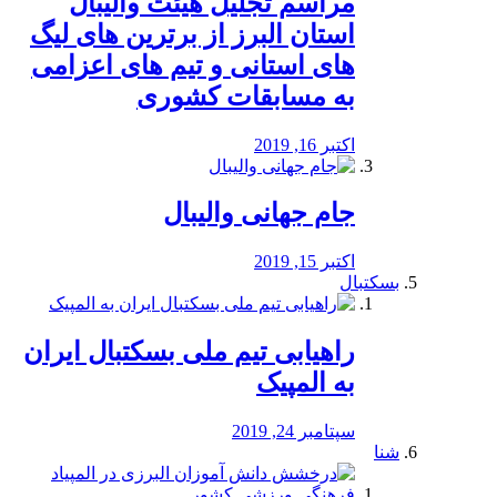
مراسم تجلیل هیئت والیبال
استان البرز از برترین های لیگ
های استانی و تیم های اعزامی
به مسابقات کشوری
اکتبر 16, 2019
جام جهانی والیبال
اکتبر 15, 2019
بسکتبال
راهیابی تیم ملی بسکتبال ایران
به المپیک
سپتامبر 24, 2019
شنا