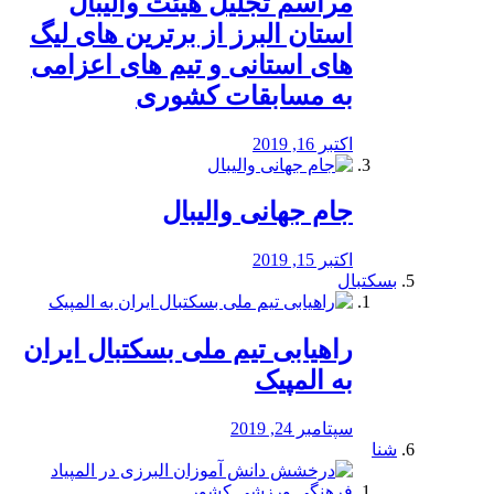
مراسم تجلیل هیئت والیبال
استان البرز از برترین های لیگ
های استانی و تیم های اعزامی
به مسابقات کشوری
اکتبر 16, 2019
جام جهانی والیبال
اکتبر 15, 2019
بسکتبال
راهیابی تیم ملی بسکتبال ایران
به المپیک
سپتامبر 24, 2019
شنا