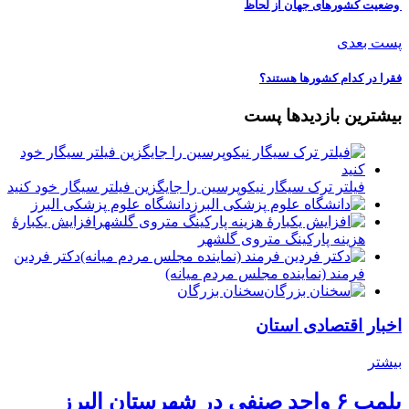
️ وضعیت کشورهای جهان از لحاظ
پست بعدی
فقرا در کدام کشورها هستند؟
بیشترین بازدیدها پست
فیلتر ترک سیگار نیکوپرسین را جایگزین فیلتر سیگار خود کنید
دانشگاه علوم پزشکی البرز
افزایش یکبارۀ
هزینه پارکینگ متروی گلشهر
دكتر فردين
فرمند (نماينده مجلس مردم میانه)
سخنان بزرگان
اخبار اقتصادی استان
بیشتر
پلمب ۶ واحد صنفی در شهرستان البرز