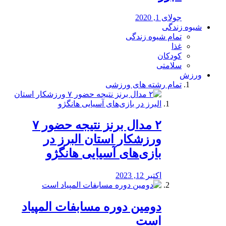
جولای 1, 2020
شیوه زندگی
تمام شیوه زندگی
غذا
کودکان
سلامتی
ورزش
تمام رشته های ورزشی
۲ مدال برنز نتیجه حضور ۷
ورزشکار استان البرز در
بازی‌های آسیایی هانگژو
اکتبر 12, 2023
دومین دوره مسابفات المپیاد
است