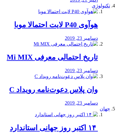
تکنولوژی
هوآوی P40 لایت احتمالا موبا
دسامبر 23, 2019
تاریخ احتمالی معرفی Mi MIX
دسامبر 23, 2019
وان پلاس دعوت‌نامه رویداد C
دسامبر 23, 2019
جهان
‏ ۱۴ اکتبر روز جهانی استاندارد