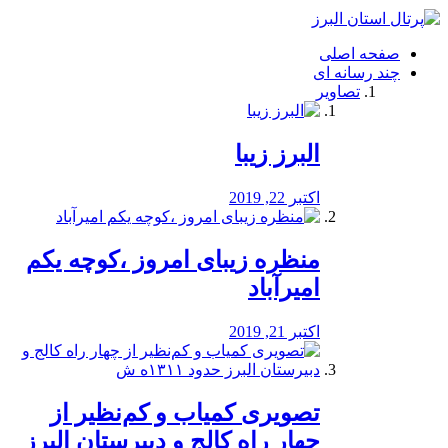
فصد
خون
صفحه اصلی
شرق
چند رسانه ای
تهران
تصاویر
خشکشویی
تصفیه
آب
البرز زیبا
طراحی
سایت
و
اکتبر 22, 2019
سئو
vip
منظره‌‌ زیبای امروز ،کوچه یکم
امیرآباد
اکتبر 21, 2019
️تصویری کمیاب و کم‌نظیر از
چهار راه كالج و دبيرستان البرز