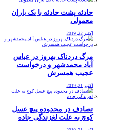
️حادثه پشت حادثه با یک باران
معمولی
اکتبر 22, 2019
مرگ دردناک بهروز در عباس
آباد محمدشهر و درخواست
عجیب همسرش
اکتبر 21, 2019
تصادف در محدوده پیچ عسل
کوچ به علت لغزندگی جاده
اکتبر 21, 2019