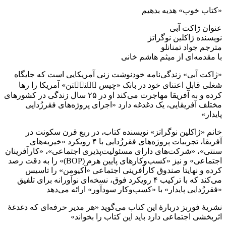
«کتاب خوب» هدیه بدهیم
عنوان ژاکت آبی
نویسنده ژاکلین نوگراتز
مترجم جواد تمنانلو
با مقدمه‌ای از میثم هاشم خانی
«ژاکت آبی» زندگی‌نامه خودنوشت زنی آمریکایی است که جایگاه
شغلی قابل اعتنای خود در بانک «چیس مٙنهٙتن» آمریکا را رها
کرده و به آفریقا مهاجرت می‌کند او در ۲۵ سال زندگی در کشورهای
مختلف آفریقایی، یک دغدغه دارد «اجرای پروژه‌های فقرزُدایی
پایدار»
خانم «ژاکلین نوگراتز» نویسنده کتاب، در ربع قرن سکونت در
آفریقا، تجربیات پروژه‌های فقرزُدایی با ۴ رویکرد «خیریه‌های
سنتی»، «شرکت‌های دارای مسئولیت‌پذیری اجتماعی»، «کارآفرینان
اجتماعی» و نیز «کسب‌وکارهای پایین هرم (BOP)» را به دقت رصد
کرده و نهایتا صندوق کارآفرینی اجتماعی «آکیومن» را تاسیس
می‌کند که با ترکیب ۴ رویکرد فوق، نسخه‌ای نوآورانه برای تلفیق
«فقرزُدایی پایدار» با «کسب‌وکار سودآور» ارائه می‌دهد
نشریهٔ فوربز دربارهٔ این کتاب می‌گوید «هر مدیر حرفه‌ای که دغدغهٔ
اثربخشی اجتماعی دارد باید این کتاب را بخواند»