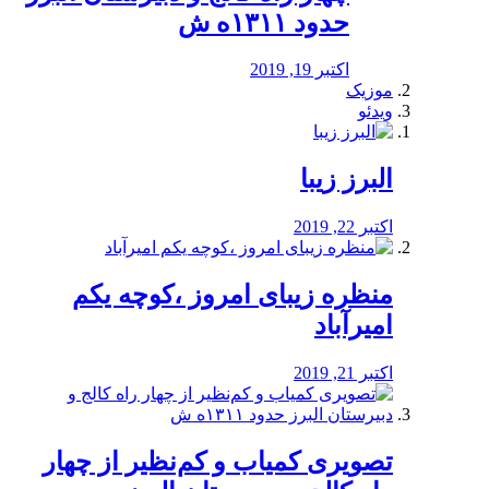
حدود ۱۳۱۱ه ش
اکتبر 19, 2019
موزیک
ویدئو
البرز زیبا
اکتبر 22, 2019
منظره‌‌ زیبای امروز ،کوچه یکم
امیرآباد
اکتبر 21, 2019
️تصویری کمیاب و کم‌نظیر از چهار