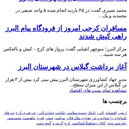
محمد نصیری گفت: در ۴۵ بازدید انجام شده ۵ واحد صنفی در
محمدیه و یک…
مسافران کرجی امروز از فرودگاه پیام البرز
راهی کیش شدند
مرکز البرز؛ منوچهر اتقیایی گفت: پرواز های کرج – کیش و بالعکس
هر سه شنبه…
آغاز برداشت گیلاس در شهرستان البرز
مدیر جهاد کشاورزی شهرستان البرز پیش بینی کرد بیش از ۳ هزار
تن گیلاس از این میزان سطح…
مشاهده تمام پست های اقتصاد
برچسب ها
اربعین
اقتصادی
البرز
تابناك
توصیه-سلامتی
تکواندو
حوادث-البرز
خبرفوری-کرج
خبرهای
تکنولوڑی را بخوانید و ش
دهیاری ملک فالیز
سیاسی
صحن
فوری
ماهدشت
محمدشهر
پیام-شهروندی
کانال-پیشاهنگیکمالشهر
کرج
گرمدره
گوهردشت