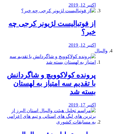
اکتبر 12, 2019
از فوتبالیست لژیونر کرجی چه
خبر؟
اکتبر 12, 2019
والیبال
پرونده کولاکوویچ و شاگردانش
با تقدیم سه امتیاز به لهستان
بسته شد
اکتبر 17, 2019