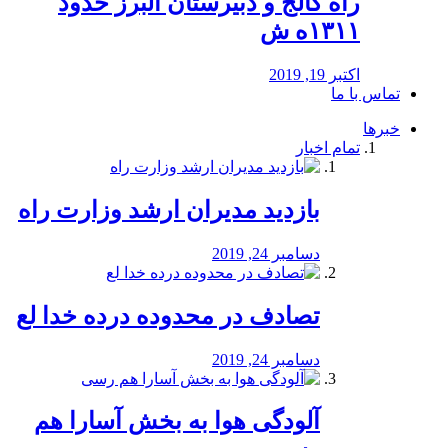
راه كالج و دبيرستان البرز حدود
۱۳۱۱ه ش
اکتبر 19, 2019
تماس با ما
خبرها
تمام اخبار
بازدید مدیران ارشد وزارت راه
دسامبر 24, 2019
تصادف در محدوده درده خدا لع
دسامبر 24, 2019
آلودگی هوا به بخش آسارا هم