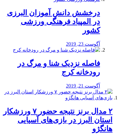
درخشش دانش آموزان البرزی
در المپیاد فرهنگی ورزشی
کشور
آگوست 23, 2019
️فاصله نزدیک شنا و مرگ در
رودخانه کرج
آگوست 21, 2019
۲ مدال برنز نتیجه حضور ۷ ورزشکار
استان البرز در بازی‌های آسیایی
هانگژو