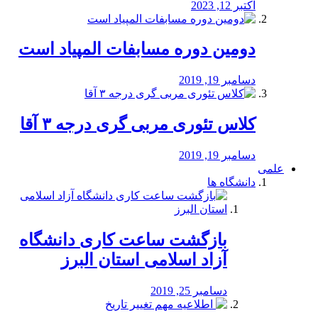
اکتبر 12, 2023
دومین دوره مسابفات المپیاد است
دسامبر 19, 2019
کلاس تئوری مربی گری درجه ۳ آقا
دسامبر 19, 2019
علمی
دانشگاه ها
بازگشت ساعت کاری دانشگاه
آزاد اسلامی استان البرز
دسامبر 25, 2019