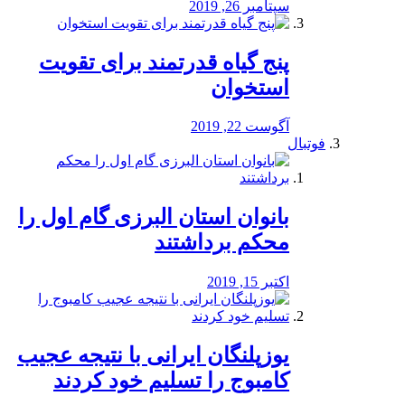
سپتامبر 26, 2019
پنج گیاه قدرتمند برای تقویت
استخوان
آگوست 22, 2019
فوتبال
بانوان استان البرزی گام اول را
محكم برداشتند
اکتبر 15, 2019
یوزپلنگان ایرانی با نتیجه عجیب
کامبوج را تسلیم خود کردند