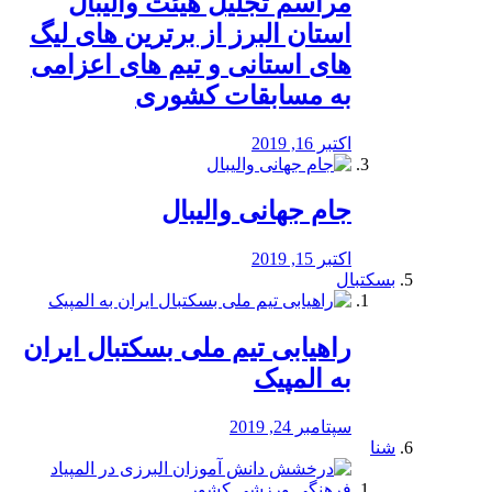
مراسم تجلیل هیئت والیبال
استان البرز از برترین های لیگ
های استانی و تیم های اعزامی
به مسابقات کشوری
اکتبر 16, 2019
جام جهانی والیبال
اکتبر 15, 2019
بسکتبال
راهیابی تیم ملی بسکتبال ایران
به المپیک
سپتامبر 24, 2019
شنا