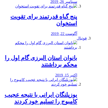
سپتامبر 26, 2019
پنج گیاه قدرتمند برای تقویت
استخوان
آگوست 22, 2019
فوتبال
بانوان استان البرزی گام اول را
محكم برداشتند
اکتبر 15, 2019
یوزپلنگان ایرانی با نتیجه عجیب
کامبوج را تسلیم خود کردند