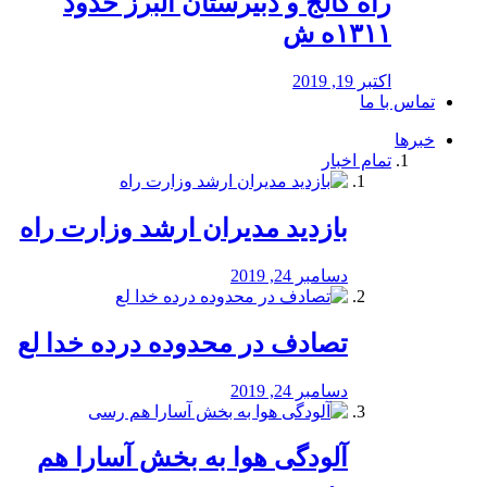
راه كالج و دبيرستان البرز حدود
۱۳۱۱ه ش
اکتبر 19, 2019
تماس با ما
خبرها
تمام اخبار
بازدید مدیران ارشد وزارت راه
دسامبر 24, 2019
تصادف در محدوده درده خدا لع
دسامبر 24, 2019
آلودگی هوا به بخش آسارا هم