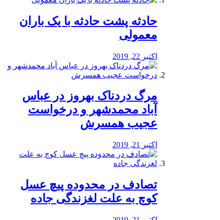
️حادثه پشت حادثه با یک باران
معمولی
اکتبر 22, 2019
مرگ دردناک بهروز در عباس
آباد محمدشهر و درخواست
عجیب همسرش
اکتبر 21, 2019
تصادف در محدوده پیچ عسل
کوچ به علت لغزندگی جاده
اکتبر 21, 2019