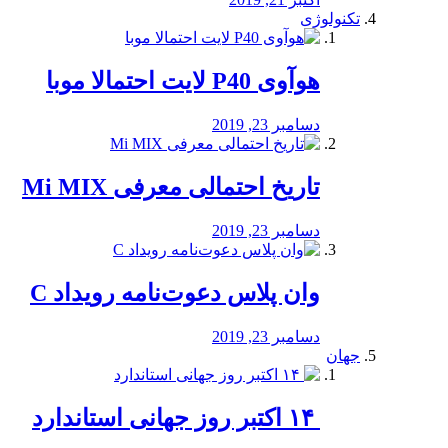
تکنولوژی
هوآوی P40 لایت احتمالا موبا
دسامبر 23, 2019
تاریخ احتمالی معرفی Mi MIX
دسامبر 23, 2019
وان پلاس دعوت‌نامه رویداد C
دسامبر 23, 2019
جهان
‏ ۱۴ اکتبر روز جهانی استاندارد