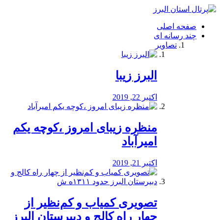
فصد
خون
صفحه اصلی
شرق
چند رسانه ای
تهران
تصاویر
خشکشویی
تصفیه
آب
البرز زیبا
طراحی
سایت
و
اکتبر 22, 2019
سئو
vip
منظره‌‌ زیبای امروز ،کوچه یکم
امیرآباد
اکتبر 21, 2019
️تصویری کمیاب و کم‌نظیر از
چهار راه كالج و دبيرستان البرز