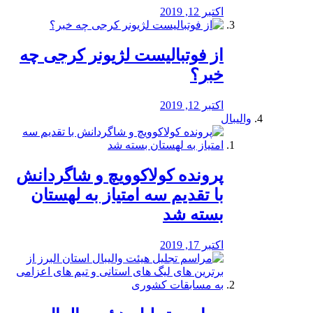
اکتبر 12, 2019
از فوتبالیست لژیونر کرجی چه
خبر؟
اکتبر 12, 2019
والیبال
پرونده کولاکوویچ و شاگردانش
با تقدیم سه امتیاز به لهستان
بسته شد
اکتبر 17, 2019