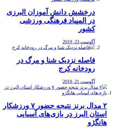
درخشش دانش آموزان البرزی
در المپیاد فرهنگی ورزشی
کشور
آگوست 23, 2019
️فاصله نزدیک شنا و مرگ در
رودخانه کرج
آگوست 21, 2019
۲ مدال برنز نتیجه حضور ۷ ورزشکار
استان البرز در بازی‌های آسیایی
هانگژو