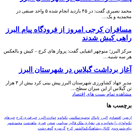
محمد نصیری گفت: در ۴۵ بازدید انجام شده ۵ واحد صنفی در
محمدیه و یک…
مسافران کرجی امروز از فرودگاه پیام البرز
راهی کیش شدند
مرکز البرز؛ منوچهر اتقیایی گفت: پرواز های کرج – کیش و بالعکس
هر سه شنبه…
آغاز برداشت گیلاس در شهرستان البرز
مدیر جهاد کشاورزی شهرستان البرز پیش بینی کرد بیش از ۳ هزار
تن گیلاس از این میزان سطح…
مشاهده تمام پست های اقتصاد
برچسب ها
اربعین
اقتصادی
البرز
تابناك
توصیه-سلامتی
تکواندو
حوادث-البرز
خبرفوری-کرج
خبرهای
تکنولوڑی را بخوانید و ش
دهیاری ملک فالیز
سیاسی
صحن
فوری
ماهدشت
محمدشهر
پیام-شهروندی
کانال-پیشاهنگیکمالشهر
کرج
گرمدره
گوهردشت