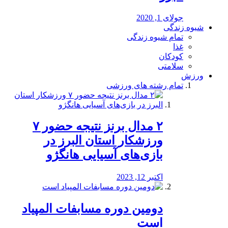
جولای 1, 2020
شیوه زندگی
تمام شیوه زندگی
غذا
کودکان
سلامتی
ورزش
تمام رشته های ورزشی
۲ مدال برنز نتیجه حضور ۷
ورزشکار استان البرز در
بازی‌های آسیایی هانگژو
اکتبر 12, 2023
دومین دوره مسابفات المپیاد
است