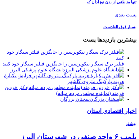
تنها مناطقی از بدن نوزادان که
پست بعدی
بسیار فوق العادست
بیشترین بازدیدها پست
فیلتر ترک سیگار نیکوپرسین را جایگزین فیلتر سیگار خود کنید
دانشگاه علوم پزشکی البرز
افزایش یکبارۀ
هزینه پارکینگ متروی گلشهر
دكتر فردين
فرمند (نماينده مجلس مردم میانه)
سخنان بزرگان
اخبار اقتصادی استان
بیشتر
پلمب ۶ واحد صنفی در شهرستان البرز