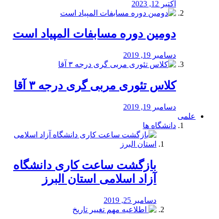
اکتبر 12, 2023
دومین دوره مسابفات المپیاد است
دسامبر 19, 2019
کلاس تئوری مربی گری درجه ۳ آقا
دسامبر 19, 2019
علمی
دانشگاه ها
بازگشت ساعت کاری دانشگاه
آزاد اسلامی استان البرز
دسامبر 25, 2019