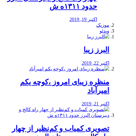
حدود ۱۳۱۱ه ش
اکتبر 19, 2019
موزیک
ویدئو
البرز زیبا
اکتبر 22, 2019
منظره‌‌ زیبای امروز ،کوچه یکم
امیرآباد
اکتبر 21, 2019
️تصویری کمیاب و کم‌نظیر از چهار